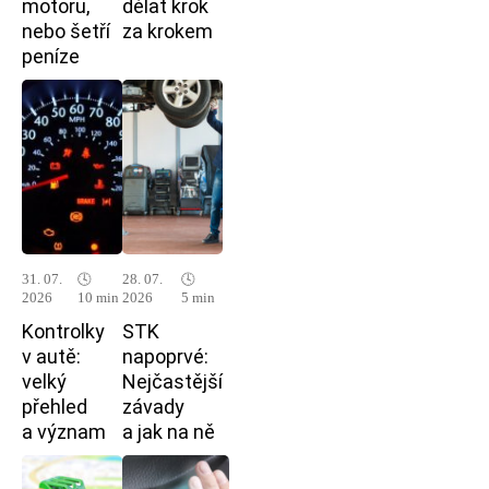
motoru,
dělat krok
nebo šetří
za krokem
peníze
31. 07.
🕓
28. 07.
🕓
2026
10 min
2026
5 min
Kontrolky
STK
v autě:
napoprvé:
velký
Nejčastější
přehled
závady
a význam
a jak na ně