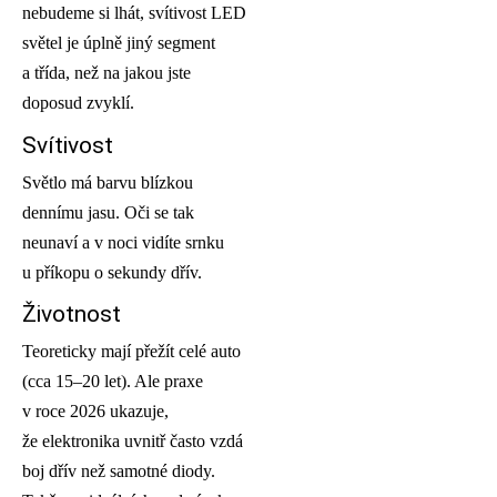
nebudeme si lhát, svítivost LED
světel je úplně jiný segment
a třída, než na jakou jste
doposud zvyklí.
Svítivost
Světlo má barvu blízkou
dennímu jasu. Oči se tak
neunaví a v noci vidíte srnku
u příkopu o sekundy dřív.
Životnost
Teoreticky mají přežít celé auto
(cca 15–20 let). Ale praxe
v roce 2026 ukazuje,
že elektronika uvnitř často vzdá
boj dřív než samotné diody.