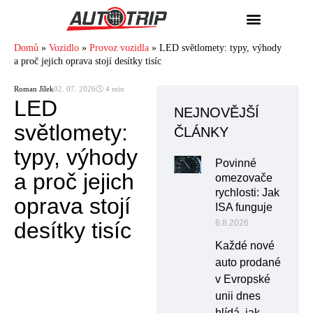
Domů
»
Vozidlo
»
Provoz vozidla
»
LED světlomety: typy, výhody
a proč jejich oprava stojí desítky tisíc
Roman Jílek
02. 07. 2026
🕓 4 min
LED
NEJNOVĚJŠÍ
světlomety:
ČLÁNKY
typy, výhody
Povinné
a proč jejich
omezovače
rychlosti: Jak
oprava stojí
ISA funguje
desítky tisíc
8.8.2026
Každé nové
auto prodané
v Evropské
unii dnes
hlídá, jak