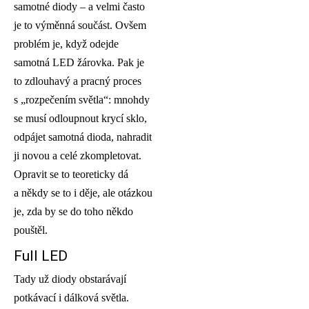
samotné diody – a velmi často
je to výměnná součást. Ovšem
problém je, když odejde
samotná LED žárovka. Pak je
to zdlouhavý a pracný proces
s „rozpečením světla“: mnohdy
se musí odloupnout krycí sklo,
odpájet samotná dioda, nahradit
ji novou a celé zkompletovat.
Opravit se to teoreticky dá
a někdy se to i děje, ale otázkou
je, zda by se do toho někdo
pouštěl.
Full LED
Tady už diody obstarávají
potkávací i dálková světla.