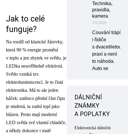
Technika,
pravidla,
kamera
Jak to celé
3.8.2026
funguje?
Couvání trápí
i řidiče
Na rozdíl od klasické žárovky,
s dvacetiletou
která 90 % energie promění
praxí a není
v teplo a jen zbytek ve světlo, je
to náhoda.
LEDka neuvěřitelně efektivní.
Auto se
Světlo vzniká tzv.
elektroluminiscencí. Je to čistá
elektronika. Má to ale jeden
DÁLNIČNÍ
háček: zatímco přední část čipu
ZNÁMKY
je studená, ta zadní topí jako
A POPLATKY
blázen. Proto mají moderní
LED světla své vlastní chladiče,
Elektronická dálniční
a někdy dokonce i malé