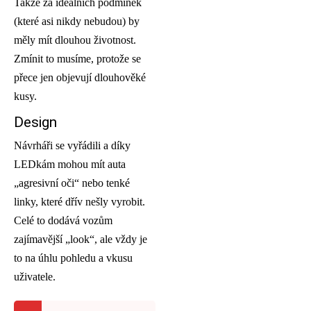
Takže za ideálních podmínek
(které asi nikdy nebudou) by
měly mít dlouhou životnost.
Zmínit to musíme, protože se
přece jen objevují dlouhověké
kusy.
Design
Návrháři se vyřádili a díky
LEDkám mohou mít auta
„agresivní oči“ nebo tenké
linky, které dřív nešly vyrobit.
Celé to dodává vozům
zajímavější „look“, ale vždy je
to na úhlu pohledu a vkusu
uživatele.