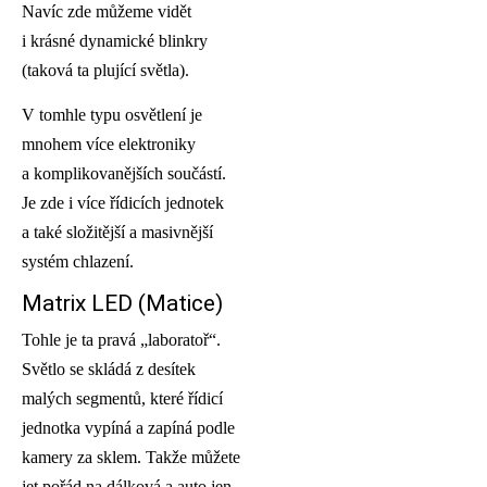
Navíc zde můžeme vidět
i krásné dynamické blinkry
(taková ta plující světla).
V tomhle typu osvětlení je
mnohem více elektroniky
a komplikovanějších součástí.
Je zde i více řídicích jednotek
a také složitější a masivnější
systém chlazení.
Matrix LED (Matice)
Tohle je ta pravá „laboratoř“.
Světlo se skládá z desítek
malých segmentů, které řídicí
jednotka vypíná a zapíná podle
kamery za sklem. Takže můžete
jet pořád na dálková a auto jen