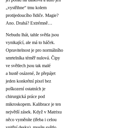
„vystřihne“ tmu kolem
protijedoucího řidiče. Magie?
Ano. Drahá? Extrémně…
Nebudu lhát, tahle světla jsou
vynikající, ale má to háček.
Opravitelnost je pro normálního
smrtelníka téměř nulová. Čipy
ve světlech jsou tak malé
a hustě osázené, že přepájet
jeden konkrétní pixel bez
poškození ostatních je
chirurgická práce pod
mikroskopem. Kalibrace je ten
největší zásek. Když v Matrixu
něco vyměníte (třeba i celou
vnitřní desku), musíte světlo