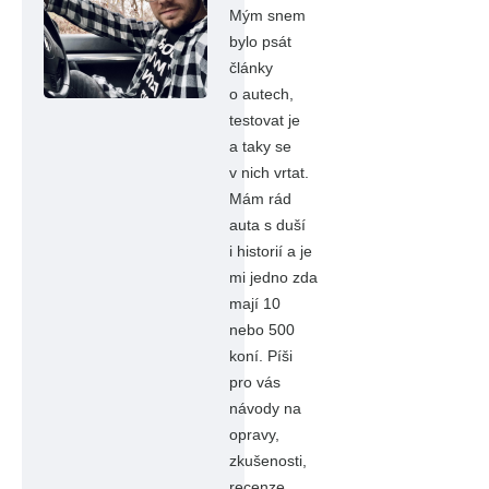
Mým snem
bylo psát
články
o autech,
testovat je
a taky se
v nich vrtat.
Mám rád
auta s duší
i historií a je
mi jedno zda
mají 10
nebo 500
koní. Píši
pro vás
návody na
opravy,
zkušenosti,
recenze