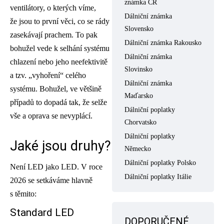
známka ČR
ventilátory, o kterých víme,
Dálniční známka
že jsou to první věci, co se rády
Slovensko
zasekávají prachem. To pak
Dálniční známka Rakousko
bohužel vede k selhání systému
Dálniční známka
chlazení nebo jeho neefektivitě
Slovinsko
a tzv. „vyhoření“ celého
Dálniční známka
systému. Bohužel, ve většině
Maďarsko
případů to dopadá tak, že selže
Dálniční poplatky
vše a oprava se nevyplácí.
Chorvatsko
Dálniční poplatky
Jaké jsou druhy?
Německo
Dálniční poplatky Polsko
Není LED jako LED. V roce
Dálniční poplatky Itálie
2026 se setkáváme hlavně
s těmito:
Standard LED
DOPORUČENÉ