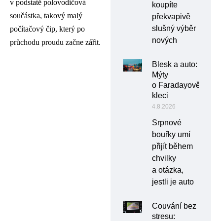
v podstatě polovodičová
koupíte
součástka, takový malý
překvapivě
slušný výběr
počítačový čip, který po
nových
průchodu proudu začne zářit.
Blesk a auto:
Mýty
o Faradayově
kleci
4.8.2026
Srpnové
bouřky umí
přijít během
chvilky
a otázka,
jestli je auto
Couvání bez
stresu: