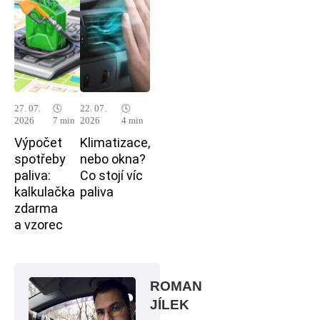
27. 07.
🕓
22. 07.
🕓
2026
7 min
2026
4 min
Výpočet
Klimatizace,
spotřeby
nebo okna?
paliva:
Co stojí víc
kalkulačka
paliva
zdarma
a vzorec
ROMAN
JÍLEK