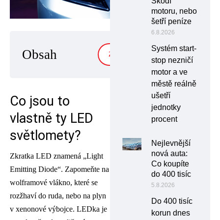
Škodí
motoru, nebo
šetří peníze
6.8.2026
Systém start-
Obsah
ZOBRAZIT
stop nezničí
motor a ve
městě reálně
ušetří
Co jsou to
jednotky
vlastně ty LED
procent
světlomety?
Nejlevnější
nová auta:
Zkratka LED znamená „Light
Co koupíte
Emitting Diode“. Zapomeňte na
do 400 tisíc
wolframové vlákno, které se
5.8.2026
rozžhaví do ruda, nebo na plyn
Do 400 tisíc
v xenonové výbojce. LEDka je
korun dnes