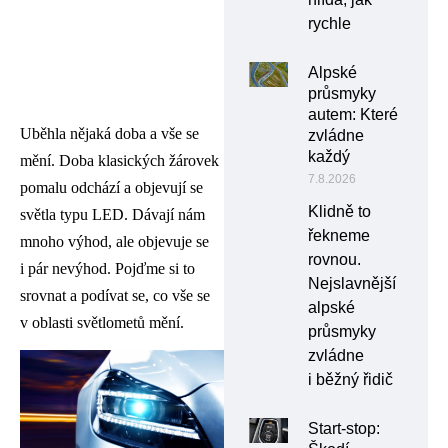
rychle
Alpské
průsmyky
autem: Které
Uběhla nějaká doba a vše se
zvládne
každý
mění. Doba klasických žárovek
7.8.2026
pomalu odchází a objevují se
Klidně to
světla typu LED. Dávají nám
řekneme
mnoho výhod, ale objevuje se
rovnou.
i pár nevýhod. Pojďme si to
Nejslavnější
srovnat a podívat se, co vše se
alpské
v oblasti světlometů mění.
průsmyky
zvládne
i běžný řidič
Start-stop: