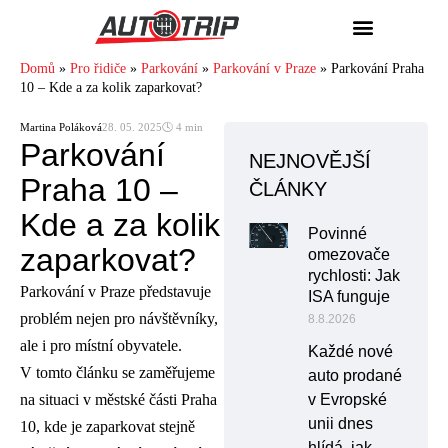
Domů
»
Pro řidiče
»
Parkování
»
Parkování v Praze
»
Parkování Praha
10 – Kde a za kolik zaparkovat?
Martina Poláková
28. 05. 2025
🕓 4 min
Parkování
NEJNOVĚJŠÍ
Praha 10 –
ČLÁNKY
Kde a za kolik
Povinné
zaparkovat?
omezovače
rychlosti: Jak
Parkování v Praze představuje
ISA funguje
problém nejen pro návštěvníky,
8.8.2026
ale i pro místní obyvatele.
Každé nové
V tomto článku se zaměřujeme
auto prodané
na situaci v městské části Praha
v Evropské
unii dnes
10, kde je zaparkovat stejně
hlídá, jak