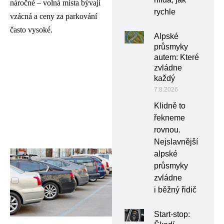
náročné – volná místa bývají
rychle
vzácná a ceny za parkování
často vysoké.
Alpské
průsmyky
autem: Které
zvládne
každý
7.8.2026
Klidně to
řekneme
rovnou.
Nejslavnější
alpské
průsmyky
zvládne
i běžný řidič
Start-stop: