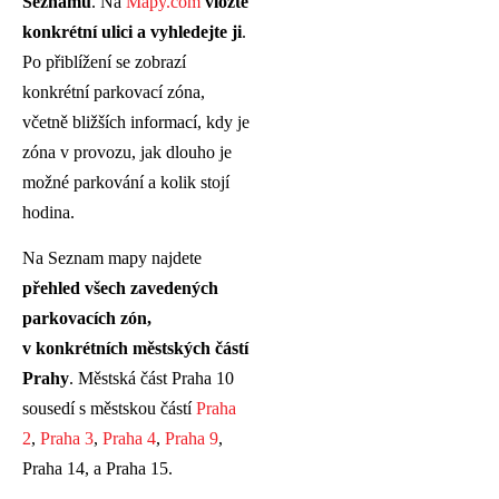
Seznamu
. Na
Mapy.com
vložte
konkrétní ulici a vyhledejte ji
.
Po přiblížení se zobrazí
konkrétní parkovací zóna,
včetně bližších informací, kdy je
zóna v provozu, jak dlouho je
možné parkování a kolik stojí
hodina.
Na Seznam mapy najdete
přehled všech zavedených
parkovacích zón,
v konkrétních městských částí
Prahy
. Městská část Praha 10
sousedí s městskou částí
Praha
2
,
Praha 3
,
Praha 4
,
Praha 9
,
Praha 14, a Praha 15.