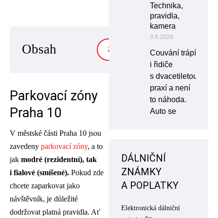
Technika,
pravidla,
kamera
3.8.2026
Obsah
ZOBRAZIT
Couvání trápí
i řidiče
s dvacetiletou
praxí a není
Parkovací zóny
to náhoda.
Praha 10
Auto se
V městské části Praha 10 jsou
zavedeny
parkovací zóny
, a to
DÁLNIČNÍ
jak
modré (rezidentní), tak
ZNÁMKY
i fialové (smíšené).
Pokud zde
A POPLATKY
chcete zaparkovat jako
návštěvník, je důležité
Elektronická dálniční
dodržovat platná pravidla. Ať