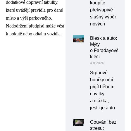
dodatkové dopravní tabulky,
koupíte
překvapivě
které uvádějí pravidla pro dané
slušný výběr
místo a výši parkovného.
nových
Nedodržení předpisů může vést
k pokutě nebo odtahu vozidla.
Blesk a auto:
Mýty
o Faradayově
kleci
4.8.2026
Srpnové
bouřky umí
přijít během
chvilky
a otázka,
jestli je auto
Couvání bez
stresu: