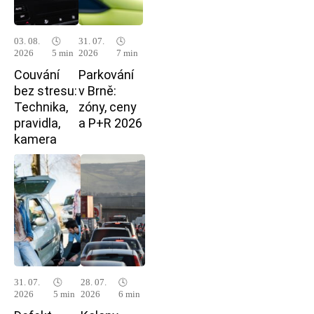
03. 08.
🕓
31. 07.
🕓
2026
5 min
2026
7 min
Couvání
Parkování
bez stresu:
v Brně:
Technika,
zóny, ceny
pravidla,
a P+R 2026
kamera
31. 07.
🕓
28. 07.
🕓
2026
5 min
2026
6 min