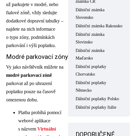
známka ČR
už parkujete v modré, nebo
Dálniční známka
fialové zóně, vždy sledujte
Slovensko
dodatkové dopravní tabulky –
Dálniční známka Rakousko
najdete na nich informace
Dálniční známka
o typu zóny, podmínkách
Slovinsko
parkování i výši poplatku.
Dálniční známka
Modré parkovací zóny
Maďarsko
Dálniční poplatky
Vy jako návštěvník můžete na
Chorvatsko
modré parkovací zóně
Dálniční poplatky
parkovat až po uhrazení
Německo
poplatku pouze na časově
Dálniční poplatky Polsko
omezenou dobu.
Dálniční poplatky Itálie
Platba probíhá pomocí
webové aplikace
s názvem
Virtuální
DOPORUČENÉ