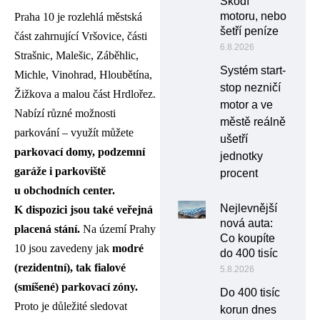
Škodí
motoru, nebo
Praha 10 je rozlehlá městská
šetří peníze
část zahrnující Vršovice, části
6.8.2026
Strašnic, Malešic, Záběhlic,
Systém start-
Michle, Vinohrad, Hloubětína,
stop nezničí
Žižkova a malou část Hrdlořez.
motor a ve
Nabízí různé možnosti
městě reálně
parkování – využít můžete
ušetří
parkovací domy, podzemní
jednotky
garáže i parkoviště
procent
u obchodních center.
Nejlevnější
K dispozici jsou také veřejná
nová auta:
placená stání.
Na území Prahy
Co koupíte
10 jsou zavedeny jak
modré
do 400 tisíc
(rezidentní), tak fialové
5.8.2026
(smíšené) parkovací zóny.
Do 400 tisíc
Proto je důležité sledovat
korun dnes