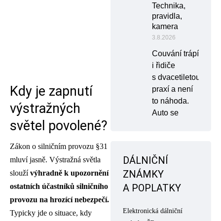
Technika,
pravidla,
kamera
3.8.2026
Couvání trápí
i řidiče
s dvacetiletou
Kdy je zapnutí
praxí a není
to náhoda.
výstražných
Auto se
světel povolené?
Zákon o silničním provozu §31
DÁLNIČNÍ
mluví jasně. Výstražná světla
ZNÁMKY
slouží
výhradně k upozornění
ostatních účastníků silničního
A POPLATKY
provozu na hrozící nebezpečí.
Elektronická dálniční
Typicky jde o situace, kdy