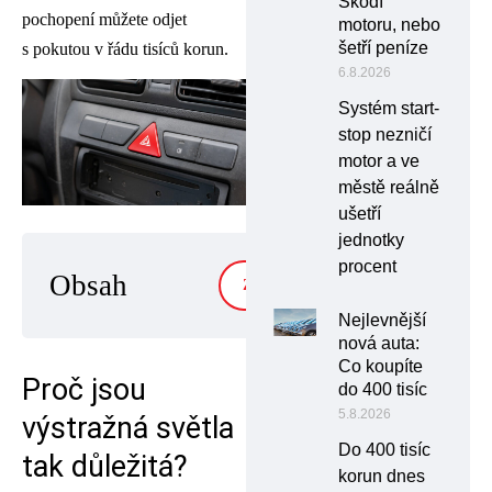
Škodí
pochopení můžete odjet
motoru, nebo
šetří peníze
s pokutou v řádu tisíců korun.
6.8.2026
Systém start-
stop nezničí
motor a ve
městě reálně
ušetří
jednotky
procent
Obsah
ZOBRAZIT
Nejlevnější
nová auta:
Co koupíte
Proč jsou
do 400 tisíc
5.8.2026
výstražná světla
Do 400 tisíc
tak důležitá?
korun dnes