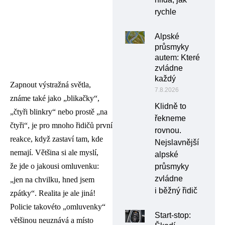
rychle
Alpské
průsmyky
autem: Které
zvládne
každý
Zapnout výstražná světla,
7.8.2026
známe také jako „blikačky“,
Klidně to
„čtyři blinkry“ nebo prostě „na
řekneme
čtyři“, je pro mnoho řidičů první
rovnou.
reakce, když zastaví tam, kde
Nejslavnější
nemají. Většina si ale myslí,
alpské
že jde o jakousi omluvenku:
průsmyky
zvládne
„jen na chvilku, hned jsem
i běžný řidič
zpátky“. Realita je ale jiná!
Policie takovéto „omluvenky“
Start-stop:
většinou neuznává a místo