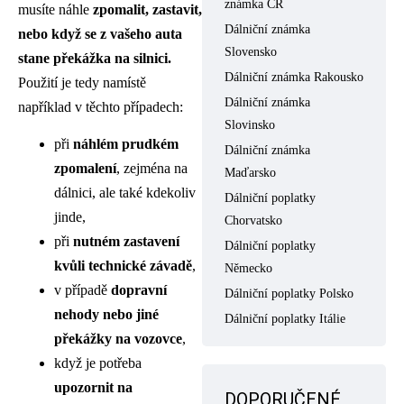
známka ČR
musíte náhle
zpomalit, zastavit,
Dálniční známka
nebo když se z vašeho auta
Slovensko
stane překážka na silnici.
Dálniční známka Rakousko
Použití je tedy namístě
Dálniční známka
například v těchto případech:
Slovinsko
při
náhlém prudkém
Dálniční známka
zpomalení
, zejména na
Maďarsko
dálnici, ale také kdekoliv
Dálniční poplatky
jinde,
Chorvatsko
při
nutném zastavení
Dálniční poplatky
kvůli technické závadě
,
Německo
v případě
dopravní
Dálniční poplatky Polsko
nehody nebo jiné
Dálniční poplatky Itálie
překážky na vozovce
,
když je potřeba
upozornit na
DOPORUČENÉ