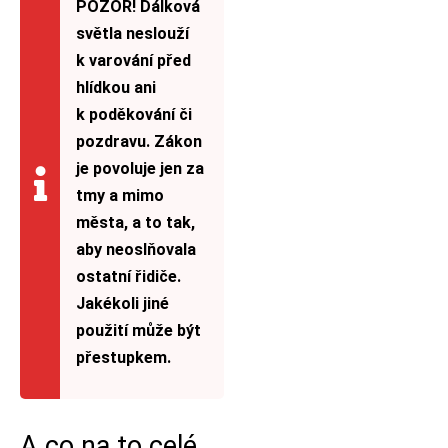
POZOR! Dálková
světla neslouží
k varování před
hlídkou ani
k poděkování či
pozdravu. Zákon
je povoluje jen za
tmy a mimo
města, a to tak,
aby neoslňovala
ostatní řidiče.
Jakékoli jiné
použití může být
přestupkem.
A co na to celé