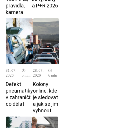
pravidla,
a P+R 2026
kamera
31. 07.
🕓
28. 07.
🕓
2026
5 min
2026
6 min
Defekt
Kolony
pneumatiky
online: kde
v zahraničí:
je sledovat
co dělat
a jak se jim
vyhnout