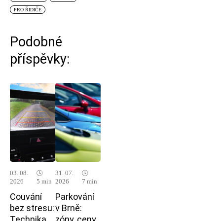
PRO ŘIDIČE
Podobné
příspěvky:
03. 08.
🕓
31. 07.
🕓
2026
5 min
2026
7 min
Couvání
Parkování
bez stresu:
v Brně:
Technika,
zóny, ceny