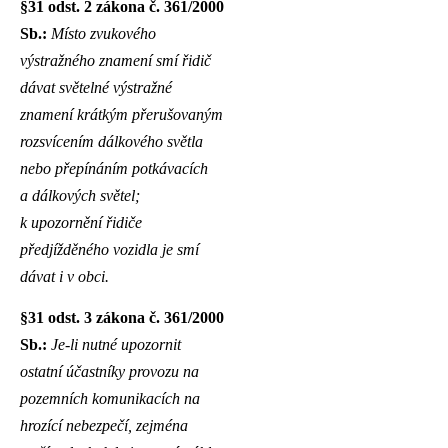
§31 odst. 2 zákona č. 361/2000
Sb.:
Místo zvukového
výstražného znamení smí řidič
dávat světelné výstražné
znamení krátkým přerušovaným
rozsvícením dálkového světla
nebo přepínáním potkávacích
a dálkových světel;
k upozornění řidiče
předjížděného vozidla je smí
dávat i v obci.
§31 odst. 3 zákona č. 361/2000
Sb.:
Je-li nutné upozornit
ostatní účastníky provozu na
pozemních komunikacích na
hrozící nebezpečí, zejména