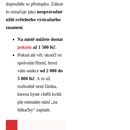
dopouštíte se přestupku. Zákon
to označuje jako
neoprávněné
užití světelného výstražného
znamení
.
Na místě můžete dostat
pokutu
až 1 500 Kč
.
Pokud ale věc skončí ve
správním řízení, hrozí
vám sankce
od 2 000 do
5 000 Kč
. A to už
rozhodně není částka,
kterou byste chtěli kvůli
pár minutám stání „na
blikačky“ zaplatit.