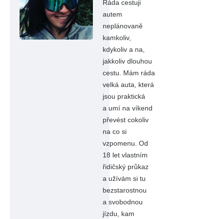
Ráda cestuji
autem
neplánovaně
kamkoliv,
kdykoliv a na,
jakkoliv dlouhou
cestu. Mám ráda
velká auta, která
jsou praktická
a umí na víkend
převést cokoliv
na co si
vzpomenu. Od
18 let vlastním
řidičský průkaz
a užívám si tu
bezstarostnou
a svobodnou
jízdu, kam