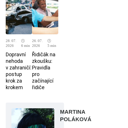
28. 07.
🕓
26. 07.
🕓
2026
6 min
2026
5 min
Dopravní
Řidičák na
nehoda
zkoušku:
v zahraničí:
Pravidla
postup
pro
krok za
začínající
krokem
řidiče
MARTINA
POLÁKOVÁ