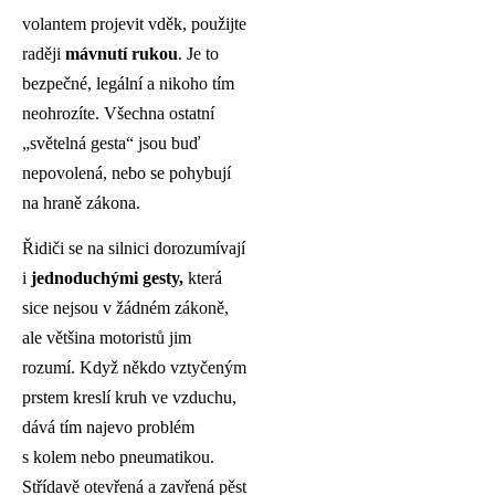
volantem projevit vděk, použijte
raději
mávnutí rukou
. Je to
bezpečné, legální a nikoho tím
neohrozíte. Všechna ostatní
„světelná gesta“ jsou buď
nepovolená, nebo se pohybují
na hraně zákona.
Řidiči se na silnici dorozumívají
i
jednoduchými gesty,
která
sice nejsou v žádném zákoně,
ale většina motoristů jim
rozumí. Když někdo vztyčeným
prstem kreslí kruh ve vzduchu,
dává tím najevo problém
s kolem nebo pneumatikou.
Střídavě otevřená a zavřená pěst