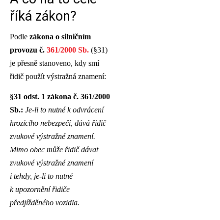
říká zákon?
Podle
zákona o silničním
provozu č.
361/2000 Sb.
(§31)
je přesně stanoveno, kdy smí
řidič použít výstražná znamení:
§31 odst. 1 zákona č. 361/2000
Sb.:
Je-li to nutné k odvrácení
hrozícího nebezpečí, dává řidič
zvukové výstražné znamení.
Mimo obec může řidič dávat
zvukové výstražné znamení
i tehdy, je-li to nutné
k upozornění řidiče
předjížděného vozidla.