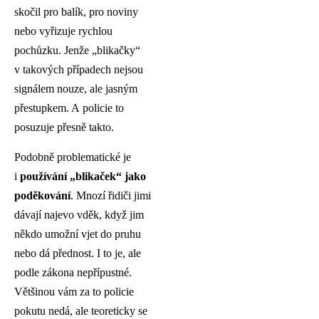
skočil pro balík, pro noviny
nebo vyřizuje rychlou
pochůzku. Jenže „blikačky“
v takových případech nejsou
signálem nouze, ale jasným
přestupkem. A policie to
posuzuje přesně takto.
Podobně problematické je
i
používání „blikaček“ jako
poděkování
. Mnozí řidiči jimi
dávají najevo vděk, když jim
někdo umožní vjet do pruhu
nebo dá přednost. I to je, ale
podle zákona nepřípustné.
Většinou vám za to policie
pokutu nedá, ale teoreticky se