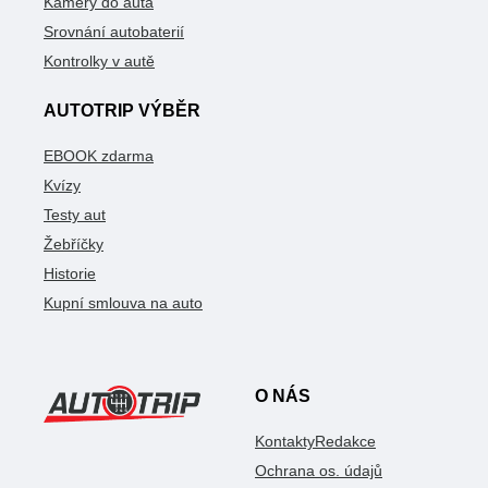
Kamery do auta
Srovnání autobaterií
Kontrolky v autě
AUTOTRIP VÝBĚR
EBOOK zdarma
Kvízy
Testy aut
Žebříčky
Historie
Kupní smlouva na auto
O NÁS
Kontakty
Redakce
Ochrana os. údajů