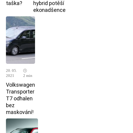
taška?
hybrid potěší
ekonadšence
20. 05.
🕓
2021
2 min
Volkswagen
Transporter
T7 odhalen
bez
maskování!