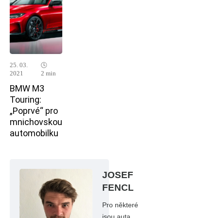
25. 03.
🕓
2021
2 min
BMW M3
Touring:
„Poprvé“ pro
mnichovskou
automobilku
JOSEF
FENCL
Pro některé
jsou auta