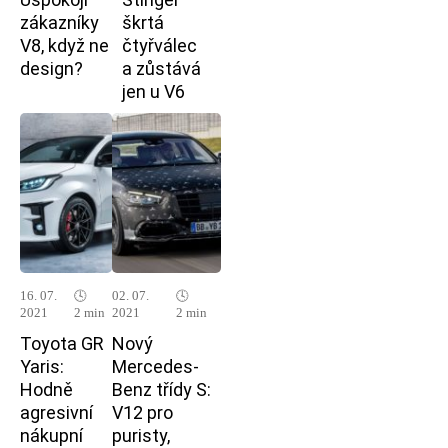
zákazníky
škrtá
V8, když ne
čtyřválec
design?
a zůstává
jen u V6
16. 07.
🕓
02. 07.
🕓
2021
2 min
2021
2 min
Toyota GR
Nový
Yaris:
Mercedes-
Hodně
Benz třídy S:
agresivní
V12 pro
nákupní
puristy,