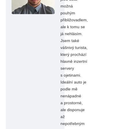
možná
pouhým
přibližovadlem,
ale k tomu se
já nehlásím.
Jsem také
vášnivý turista,
který prochází
hlavně inzertní
servery
s ojetinami.
Ideální auto je
podle mě
nenápadné
a prostorné,
ale disponuje
až
nepotřebným