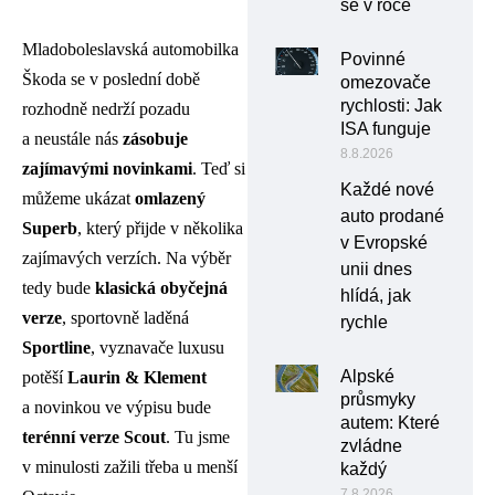
se v roce
Mladoboleslavská automobilka
Povinné
Škoda se v poslední době
omezovače
rychlosti: Jak
rozhodně nedrží pozadu
ISA funguje
a neustále nás
zásobuje
8.8.2026
zajímavými novinkami
. Teď si
Každé nové
můžeme ukázat
omlazený
auto prodané
Superb
, který přijde v několika
v Evropské
zajímavých verzích. Na výběr
unii dnes
tedy bude
klasická obyčejná
hlídá, jak
verze
, sportovně laděná
rychle
Sportline
, vyznavače luxusu
Alpské
potěší
Laurin & Klement
průsmyky
a novinkou ve výpisu bude
autem: Které
terénní verze Scout
. Tu jsme
zvládne
v minulosti zažili třeba u menší
každý
7.8.2026