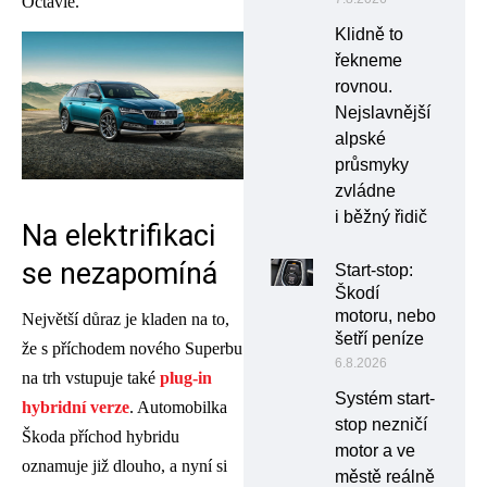
Octavie.
Klidně to
řekneme
rovnou.
Nejslavnější
alpské
průsmyky
zvládne
i běžný řidič
Na elektrifikaci
se nezapomíná
Start-stop:
Škodí
motoru, nebo
Největší důraz je kladen na to,
šetří peníze
že s příchodem nového Superbu
6.8.2026
na trh vstupuje také
plug-in
Systém start-
hybridní verze
. Automobilka
stop nezničí
Škoda příchod hybridu
motor a ve
oznamuje již dlouho, a nyní si
městě reálně