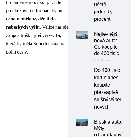
ho budeme moci koupit. Dle
ušetří
předběžných informací by ani
jednotky
cena neměla vystřelit do
procent
nebeských výšin
. Velice nás ale
Nejlevnější
zaujala trošku jiná verze. Ta,
nová auta:
která by měla Superb dostat na
Co koupíte
polní cesty.
do 400 tisíc
5.8.2026
Do 400 tisíc
korun dnes
koupíte
překvapivě
slušný výběr
nových
Blesk a auto:
Mýty
o Faradayově