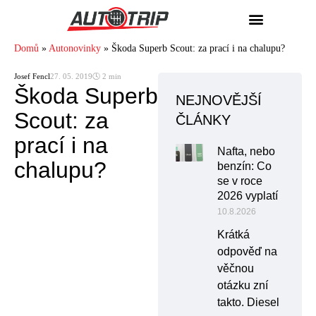
Domů
»
Autonovinky
»
Škoda Superb Scout: za prací i na chalupu?
Josef Fencl
27. 05. 2019
🕓 2 min
Škoda Superb
NEJNOVĚJŠÍ
Scout: za
ČLÁNKY
prací i na
Nafta, nebo
chalupu?
benzín: Co
se v roce
2026 vyplatí
10.8.2026
Krátká
odpověď na
věčnou
otázku zní
takto. Diesel