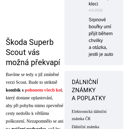
kleci
4.8.2026
Srpnové
bouřky umí
přijít během
Škoda Superb
chvilky
a otázka,
Scout vás
jestli je auto
možná překvapí
Bavíme se tedy o již zmíněné
DÁLNIČNÍ
verzi Scout. Bude to striktně
ZNÁMKY
kombík s
pohonem všech kol
,
A POPLATKY
který dostane oplastování,
aby při pohybu mimo zpevněné
Elektronická dálniční
cesty nedošlo k většímu
známka ČR
poškození. Nezapomnělo se ani
Dálniční známka
na
zvýšení podvozku
, což by