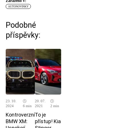
Zařazeno v:
AUTONOVINKY
Podobné
příspěvky:
23. 10.
🕓
20. 07.
🕓
2024
6 min
2021
2 min
Kontroverzní
To je
BMW XM:
přístup! Kia
Uspokojí
Stinger