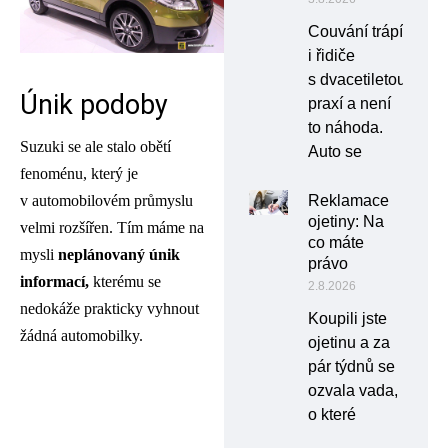
Couvání trápí
i řidiče
s dvacetiletou
Únik podoby
praxí a není
to náhoda.
Suzuki se ale stalo obětí
Auto se
fenoménu, který je
Reklamace
v automobilovém průmyslu
ojetiny: Na
velmi rozšířen. Tím máme na
co máte
mysli
neplánovaný únik
právo
informací,
kterému se
2.8.2026
nedokáže prakticky vyhnout
Koupili jste
žádná automobilky.
ojetinu a za
pár týdnů se
ozvala vada,
o které