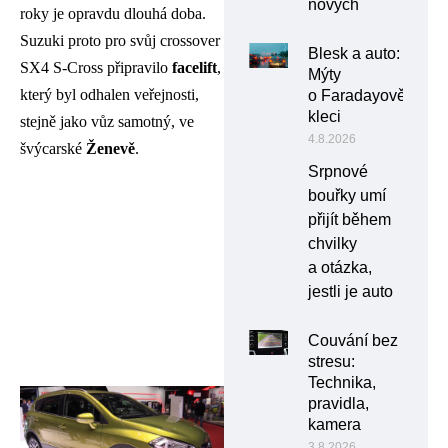
nových
roky je opravdu dlouhá doba.
Suzuki proto pro svůj crossover
Blesk a auto:
SX4 S-Cross připravilo
facelift
,
Mýty
který byl odhalen veřejnosti,
o Faradayově
kleci
stejně jako vůz samotný, ve
4.8.2026
švýcarské
Ženevě
.
Srpnové
bouřky umí
přijít během
chvilky
a otázka,
jestli je auto
Couvání bez
stresu:
Technika,
pravidla,
kamera
3.8.2026