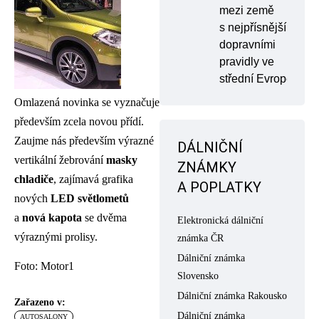
mezi země
s nejpřísnějšími
dopravními
pravidly ve
střední Evropě
Omlazená novinka se vyznačuje
především zcela novou přídí.
Zaujme nás především výrazné
DÁLNIČNÍ
vertikální žebrování
masky
ZNÁMKY
chladiče
, zajímavá grafika
A POPLATKY
nových
LED světlometů
a
nová kapota
se dvěma
Elektronická dálniční
výraznými prolisy.
známka ČR
Dálniční známka
Foto: Motor1
Slovensko
Dálniční známka Rakousko
Zařazeno v:
Dálniční známka
AUTOSALONY