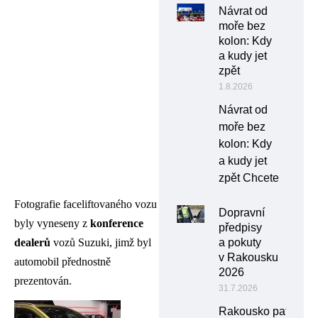
Návrat od
moře bez
kolon: Kdy
a kudy jet
zpět
1.8.2026
Návrat od
moře bez
kolon: Kdy
a kudy jet
zpět Chcete
Fotografie faceliftovaného vozu
Dopravní
byly vyneseny z
konference
předpisy
dealerů
vozů Suzuki, jimž byl
a pokuty
v Rakousku
automobil přednostně
2026
prezentován.
31.7.2026
Rakousko patří