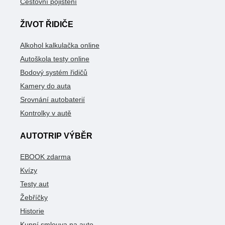
Cestovní pojištění
ŽIVOT ŘIDIČE
Alkohol kalkulačka online
Autoškola testy online
Bodový systém řidičů
Kamery do auta
Srovnání autobaterií
Kontrolky v autě
AUTOTRIP VÝBĚR
EBOOK zdarma
Kvízy
Testy aut
Žebříčky
Historie
Kupní smlouva na auto