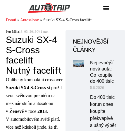
Domů
»
Autosalony
»
Suzuki SX-4 S-Cross facelift
Petr Míka
13. 03. 2016
🕓 1 min
Suzuki SX-4
NEJNOVĚJŠÍ
S-Cross
ČLÁNKY
facelift
Nejlevnější
Nutný facelift
nová auta:
Co koupíte
Oblíbený kompaktní crossover
do 400 tisíc
Suzuki SX4 S-Cross
si prožil
5.8.2026
svou světovou premiéru na
Do 400 tisíc
mezinárodním autosalonu
korun dnes
v
Ženevě
v roce
2013
.
koupíte
překvapivě
V automobilovém světě platí,
slušný výběr
více než kdekoli jinde, že tři