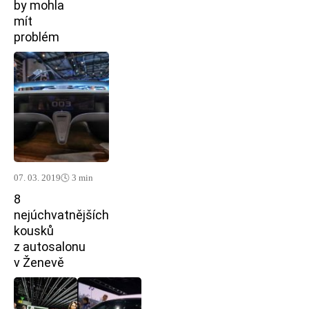
by mohla
mít
problém
07. 03. 2019
🕓 3 min
8
nejúchvatnějších
kousků
z autosalonu
v Ženevě