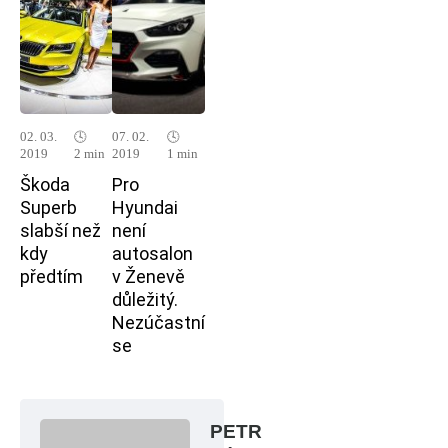
02. 03.
🕓
07. 02.
🕓
2019
2 min
2019
1 min
Škoda
Pro
Superb
Hyundai
slabší než
není
kdy
autosalon
předtím
v Ženevě
důležitý.
Nezúčastní
se
PETR