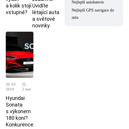
Nejlepší autobaterie
a kolik stojí
Uvidíte
Nejlepší GPS navigace do
vstupné?
létající auta
auta
a světové
novinky
30. 03.
🕓
2019
2 min
Hyundai
Sonata
s výkonem
180 koní?
Konkurence