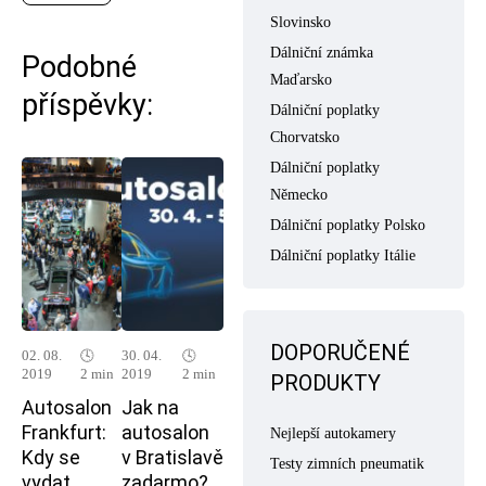
Slovinsko
Dálniční známka
Podobné
Maďarsko
příspěvky:
Dálniční poplatky
Chorvatsko
Dálniční poplatky
Německo
Dálniční poplatky Polsko
Dálniční poplatky Itálie
DOPORUČENÉ
02. 08.
🕓
30. 04.
🕓
2019
2 min
2019
2 min
PRODUKTY
Autosalon
Jak na
Frankfurt:
autosalon
Nejlepší autokamery
Kdy se
v Bratislavě
Testy zimních pneumatik
vydat
zadarmo?