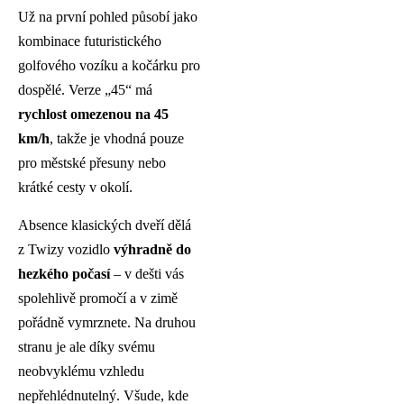
Už na první pohled působí jako
kombinace futuristického
golfového vozíku a kočárku pro
dospělé. Verze „45“ má
rychlost omezenou na 45
km/h
, takže je vhodná pouze
pro městské přesuny nebo
krátké cesty v okolí.
Absence klasických dveří dělá
z Twizy vozidlo
výhradně do
hezkého počasí
– v dešti vás
spolehlivě promočí a v zimě
pořádně vymrznete. Na druhou
stranu je ale díky svému
neobvyklému vzhledu
nepřehlédnutelný. Všude, kde