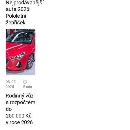
Nejprodávanější
auta 2026:
Pololetní
žebříček
08. 06.
🕓
2026
6 min
Rodinný vůz
s rozpočtem
do
250 000 Kč
v roce 2026