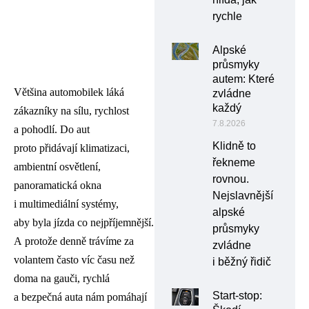
rychle
Alpské
průsmyky
autem: Které
Většina automobilek láká
zvládne
každý
zákazníky na sílu, rychlost
7.8.2026
a pohodlí. Do aut
Klidně to
proto přidávají klimatizaci,
řekneme
ambientní osvětlení,
rovnou.
panoramatická okna
Nejslavnější
i multimediální systémy,
alpské
aby byla jízda co nejpříjemnější.
průsmyky
A protože denně trávíme za
zvládne
volantem často víc času než
i běžný řidič
doma na gauči, rychlá
Start-stop:
a bezpečná auta nám pomáhají