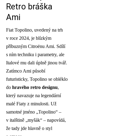
Retro bráška
Ami
Fiat Topolino, uvedený na trh
v roce 2024, je blízkým
příbuzným Citroënu Ami. Sdílí
s ním techniku i parametry, ale
Italové mu dali úplně jinou tvář.
Zatímco Ami působí
futuristicky, Topolino se obléklo
do
hravého retro designu
,
který navazuje na legendární
malé Fiaty z minulosti. Už
samotné jméno „Topolino“ –
v italštině „myšák“ – napovídá,
že tady jde hlavně o styl