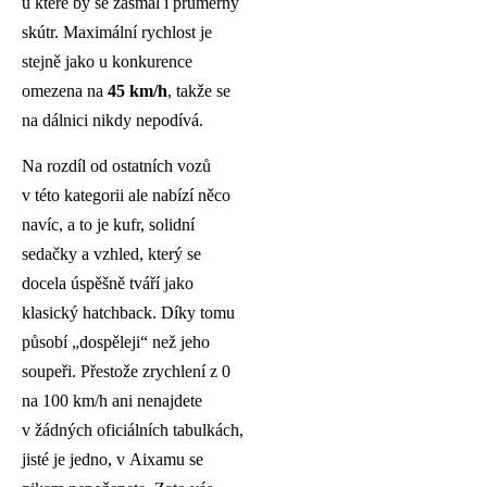
u které by se zasmál i průměrný
skútr. Maximální rychlost je
stejně jako u konkurence
omezena na
45 km/h
, takže se
na dálnici nikdy nepodívá.
Na rozdíl od ostatních vozů
v této kategorii ale nabízí něco
navíc, a to je kufr, solidní
sedačky a vzhled, který se
docela úspěšně tváří jako
klasický hatchback. Díky tomu
působí „dospěleji“ než jeho
soupeři. Přestože zrychlení z 0
na 100 km/h ani nenajdete
v žádných oficiálních tabulkách,
jisté je jedno, v Aixamu se