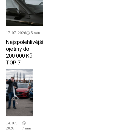
17. 07. 2026
🕓 5 min
Nejspolehlivější
ojetiny do
200 000 Kč:
TOP 7
14. 07.
🕓
2026
7 min