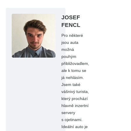
JOSEF
FENCL
Pro některé
jsou auta
možná
pouhým
přibližovadlem,
ale k tomu se
já nehlásím.
Jsem také
vášnivý turista,
který prochází
hlavně inzertní
servery
s ojetinami.
Ideální auto je