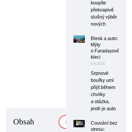
koupíte
překvapivě
slušný výběr
nových
Blesk a auto:
Mýty
o Faradayově
kleci
4.8.2026
Srpnové
bouřky umí
přijít během
chvilky
a otázka,
jestli je auto
Obsah
ZOBRAZIT
Couvání bez
stresu: