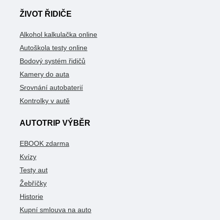
ŽIVOT ŘIDIČE
Alkohol kalkulačka online
Autoškola testy online
Bodový systém řidičů
Kamery do auta
Srovnání autobaterií
Kontrolky v autě
AUTOTRIP VÝBĚR
EBOOK zdarma
Kvízy
Testy aut
Žebříčky
Historie
Kupní smlouva na auto