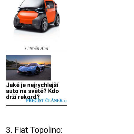
Citroën Ami
Jaké je nejrychlejší
auto na světě? Kdo
drží rekord?
PŘEČÍST ČLÁNEK ››
3. Fiat Topolino: