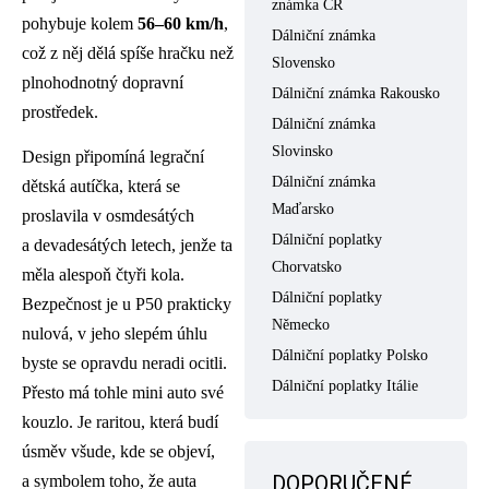
známka ČR
pohybuje kolem
56–60 km/h
,
Dálniční známka
což z něj dělá spíše hračku než
Slovensko
plnohodnotný dopravní
Dálniční známka Rakousko
prostředek.
Dálniční známka
Slovinsko
Design připomíná legrační
Dálniční známka
dětská autíčka, která se
Maďarsko
proslavila v osmdesátých
Dálniční poplatky
a devadesátých letech, jenže ta
Chorvatsko
měla alespoň čtyři kola.
Dálniční poplatky
Bezpečnost je u P50 prakticky
Německo
nulová, v jeho slepém úhlu
Dálniční poplatky Polsko
byste se opravdu neradi ocitli.
Dálniční poplatky Itálie
Přesto má tohle mini auto své
kouzlo. Je raritou, která budí
úsměv všude, kde se objeví,
DOPORUČENÉ
a symbolem toho, že auta