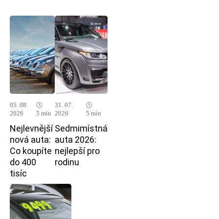
05. 08.
🕓
31. 07.
🕓
2026
5 min
2026
5 min
Nejlevnější
Sedmimístná
nová auta:
auta 2026:
Co koupíte
nejlepší pro
do 400
rodinu
tisíc