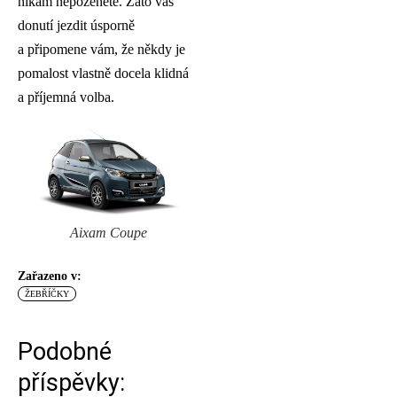
nikam nepoženete. Zato vás
donutí jezdit úsporně
a připomene vám, že někdy je
pomalost vlastně docela klidná
a příjemná volba.
Aixam Coupe
Zařazeno v:
ŽEBŘÍČKY
Podobné
příspěvky: