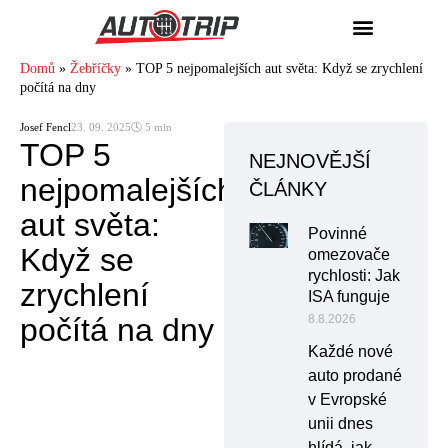
Domů
»
Žebříčky
»
TOP 5 nejpomalejších aut světa: Když se zrychlení
počítá na dny
Josef Fencl
23. 09. 2025
🕓 5 min
TOP 5
NEJNOVĚJŠÍ
nejpomalejších
ČLÁNKY
aut světa:
Povinné
Když se
omezovače
rychlosti: Jak
zrychlení
ISA funguje
počítá na dny
8.8.2026
Každé nové
auto prodané
v Evropské
unii dnes
hlídá, jak