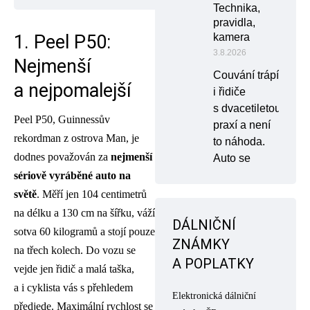
Technika,
pravidla,
1. Peel P50:
kamera
3.8.2026
Nejmenší
Couvání trápí
a nejpomalejší
i řidiče
s dvacetiletou
Peel P50, Guinnessův
praxí a není
rekordman z ostrova Man, je
to náhoda.
dodnes považován za
nejmenší
Auto se
sériově vyráběné auto na
světě
. Měří jen 104 centimetrů
na délku a 130 cm na šířku, váží
DÁLNIČNÍ
sotva 60 kilogramů a stojí pouze
ZNÁMKY
na třech kolech. Do vozu se
A POPLATKY
vejde jen řidič a malá taška,
a i cyklista vás s přehledem
Elektronická dálniční
předjede. Maximální rychlost se