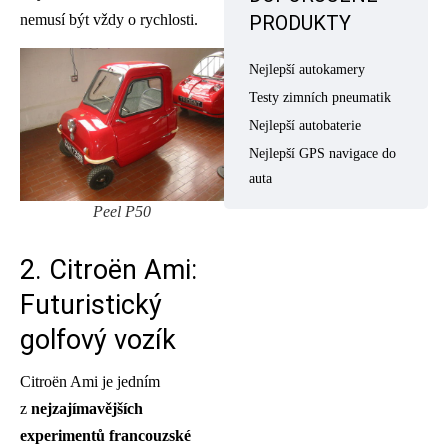
PRODUKTY
nemusí být vždy o rychlosti.
Nejlepší autokamery
Testy zimních pneumatik
Nejlepší autobaterie
Nejlepší GPS navigace do
auta
Peel P50
2. Citroën Ami:
Futuristický
golfový vozík
Citroën Ami je jedním
z
nejzajímavějších
experimentů francouzské