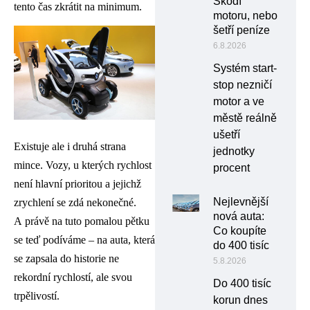
Škodí
tento čas zkrátit na minimum.
motoru, nebo
šetří peníze
6.8.2026
Systém start-
stop nezničí
motor a ve
městě reálně
ušetří
Existuje ale i druhá strana
jednotky
mince. Vozy, u kterých rychlost
procent
není hlavní prioritou a jejichž
Nejlevnější
zrychlení se zdá nekonečné.
nová auta:
A právě na tuto pomalou pětku
Co koupíte
se teď podíváme – na auta, která
do 400 tisíc
se zapsala do historie ne
5.8.2026
rekordní rychlostí, ale svou
Do 400 tisíc
trpělivostí.
korun dnes