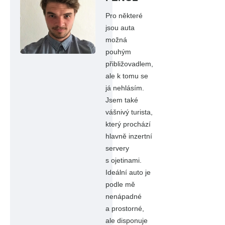
Pro některé
jsou auta
možná
pouhým
přibližovadlem,
ale k tomu se
já nehlásím.
Jsem také
vášnivý turista,
který prochází
hlavně inzertní
servery
s ojetinami.
Ideální auto je
podle mě
nenápadné
a prostorné,
ale disponuje