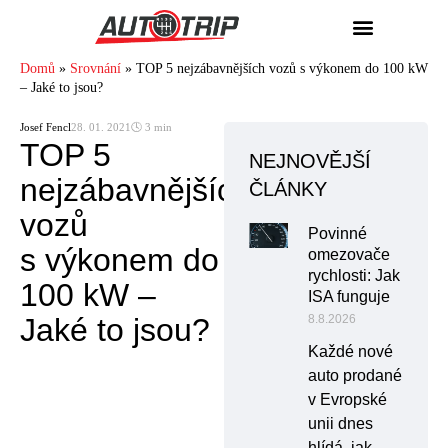
Domů
»
Srovnání
»
TOP 5 nejzábavnějších vozů s výkonem do 100 kW
– Jaké to jsou?
Josef Fencl
28. 01. 2021
🕓 3 min
TOP 5
NEJNOVĚJŠÍ
nejzábavnějších
ČLÁNKY
vozů
Povinné
s výkonem do
omezovače
rychlosti: Jak
100 kW –
ISA funguje
Jaké to jsou?
8.8.2026
Každé nové
auto prodané
v Evropské
unii dnes
hlídá, jak