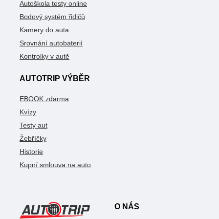
Autoškola testy online
Bodový systém řidičů
Kamery do auta
Srovnání autobaterií
Kontrolky v autě
AUTOTRIP VÝBĚR
EBOOK zdarma
Kvízy
Testy aut
Žebříčky
Historie
Kupní smlouva na auto
O NÁS