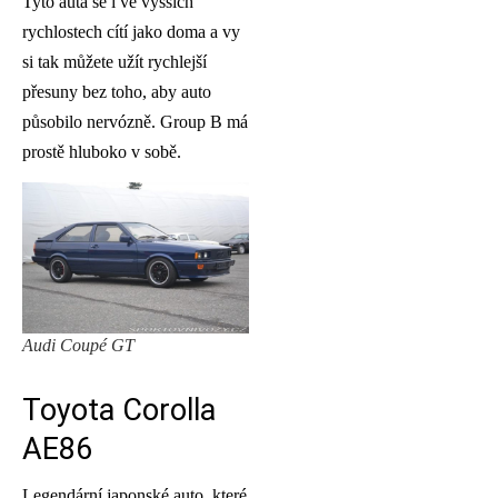
Tyto auta se i ve vyšších
rychlostech cítí jako doma a vy
si tak můžete užít rychlejší
přesuny bez toho, aby auto
působilo nervózně. Group B má
prostě hluboko v sobě.
Audi Coupé GT
Toyota Corolla
AE86
Legendární japonské auto, které