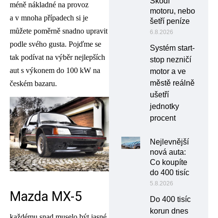
Škodí
méně nákladné na provoz
motoru, nebo
a v mnoha případech si je
šetří peníze
můžete poměrně snadno upravit
6.8.2026
podle svého gusta. Pojďme se
Systém start-
tak podívat na výběr nejlepších
stop nezničí
aut s výkonem do 100 kW na
motor a ve
městě reálně
českém bazaru.
ušetří
jednotky
procent
Nejlevnější
nová auta:
Co koupíte
do 400 tisíc
5.8.2026
Mazda MX-5
Do 400 tisíc
korun dnes
každému snad muselo být jasné,