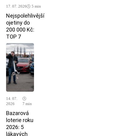
17. 07. 2026
🕓 5 min
Nejspolehlivější
ojetiny do
200 000 Kč:
TOP 7
14. 07.
🕓
2026
7 min
Bazarová
loterie roku
2026: 5
lákavých