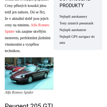
PRODUKTY
Ceny pěkných kousků jdou
totiž jen nahoru. Dá se říct,
Nejlepší autokamery
že v aktuální době jsou jejich
Testy zimních pneumatik
ceny na minimu.
Alfa Romeo
Nejlepší autobaterie
Spider
vás zaujme skvělým
Nejlepší GPS navigace do
motorem, perfektními jízdními
auta
vlastnostmi a vyspělou
technikou.
Alfa Romeo Spider
Peugeot 205 GTI