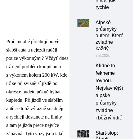
rychle
Alpské
průsmyky
autem: Které
Proč mnohé přitahují právě
zvládne
každý
slabší auta a nejezdí raději
7.8.2026
pouze výkonnými? Vždyť dnes
Klidně to
už není problém koupit auto
řekneme
s výkonem kolem 200 kW, kde
rovnou.
už se při svižnější jízdě po
Nejslavnější
okresce budete pěkně hýbat
alpské
kupředu. Při jízdě ve slabším
průsmyky
autě se totiž výrazně snadněji
zvládne
a rychleji dostanete na limity
i běžný řidič
a tam je jízda přece nejvíce
Start-stop:
zábavná. Tyto vozy jsou také