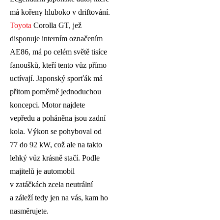
má kořeny hluboko v driftování.
Toyota
Corolla GT, jež
disponuje interním označením
AE86, má po celém světě tisíce
fanoušků, kteří tento vůz přímo
uctívají. Japonský sporťák má
přitom poměrně jednoduchou
koncepci. Motor najdete
vepředu a poháněna jsou zadní
kola. Výkon se pohyboval od
77 do 92 kW, což ale na takto
lehký vůz krásně stačí. Podle
majitelů je automobil
v zatáčkách zcela neutrální
a záleží tedy jen na vás, kam ho
nasměrujete.