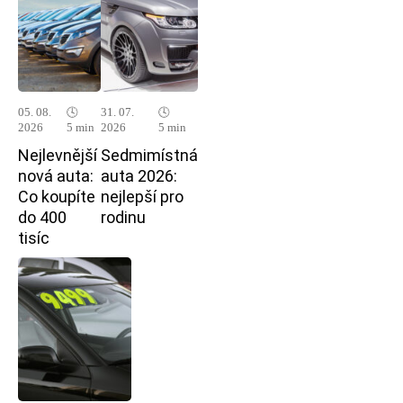
05. 08.
🕓
31. 07.
🕓
2026
5 min
2026
5 min
Nejlevnější
Sedmimístná
nová auta:
auta 2026:
Co koupíte
nejlepší pro
do 400
rodinu
tisíc