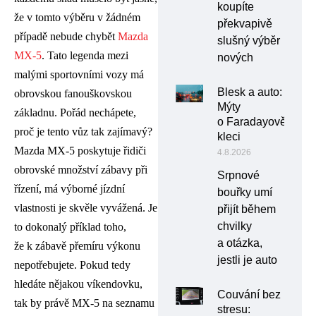
koupíte
že v tomto výběru v žádném
překvapivě
případě nebude chybět
Mazda
slušný výběr
MX-5
. Tato legenda mezi
nových
malými sportovními vozy má
Blesk a auto:
obrovskou fanouškovskou
Mýty
základnu. Pořád nechápete,
o Faradayově
proč je tento vůz tak zajímavý?
kleci
Mazda MX-5 poskytuje řidiči
4.8.2026
obrovské množství zábavy při
Srpnové
řízení, má výborné jízdní
bouřky umí
vlastnosti je skvěle vyvážená. Je
přijít během
chvilky
to dokonalý příklad toho,
a otázka,
že k zábavě přemíru výkonu
jestli je auto
nepotřebujete. Pokud tedy
hledáte nějakou víkendovku,
Couvání bez
tak by právě MX-5 na seznamu
stresu: