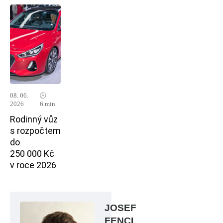
08. 06.
🕓
2026
6 min
Rodinný vůz
s rozpočtem
do
250 000 Kč
v roce 2026
JOSEF
FENCL