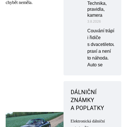
chybět neměla.
Technika,
pravidla,
kamera
3.8.2026
Couvání trápí
i řidiče
s dvacetiletou
praxí a není
to náhoda.
Auto se
DÁLNIČNÍ
ZNÁMKY
A POPLATKY
Elektronická dálniční