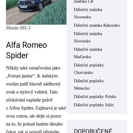
známka ČR
Dálniční známka
Slovensko
Dálniční známka Rakousko
Mazda MX-5
Dálniční známka
Slovinsko
Alfa Romeo
Dálniční známka
Spider
Maďarsko
Dálniční poplatky
Někdy také označována jako
Chorvatsko
„Ferrari junior“. K italským
Dálniční poplatky
vozům patří hlavně nádherný
Německo
zvuk a stylový vzhled. Tato
Dálniční poplatky Polsko
očekávání naplníte právě
Dálniční poplatky Itálie
s Alfou Spider. Zajímavá je také
svou cenou, ale dejte si pozor
na to, že pokud budete dlouho
DOPORUČENÉ
čekat, tak si nejspíš připlatíte.