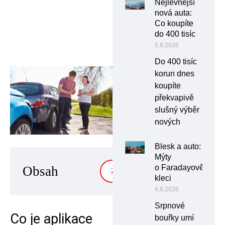
Nejlevnější
nová auta:
Co koupíte
do 400 tisíc
5.8.2026
Do 400 tisíc
korun dnes
koupíte
překvapivě
slušný výběr
nových
Blesk a auto:
Mýty
o Faradayově
Obsah
ZOBRAZIT
kleci
4.8.2026
Srpnové
Co je aplikace
bouřky umí