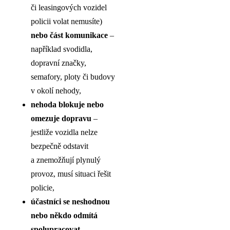
či leasingových vozidel
policii volat nemusíte)
nebo část komunikace
–
například svodidla,
dopravní značky,
semafory, ploty či budovy
v okolí nehody,
nehoda blokuje nebo
omezuje dopravu
–
jestliže vozidla nelze
bezpečně odstavit
a znemožňují plynulý
provoz, musí situaci řešit
policie,
účastníci se neshodnou
nebo někdo odmítá
spolupracovat
–