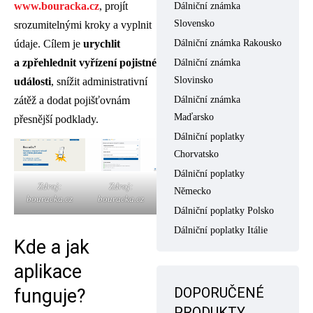
www.bouracka.cz
, projít
Dálniční známka
Slovensko
srozumitelnými kroky a vyplnit
údaje. Cílem je
urychlit
Dálniční známka Rakousko
a zpřehlednit vyřízení pojistné
Dálniční známka
Slovinsko
události
, snížit administrativní
zátěž a dodat pojišťovnám
Dálniční známka
Maďarsko
přesnější podklady.
Dálniční poplatky
Chorvatsko
Dálniční poplatky
Zdroj:
Zdroj:
Německo
bouracka.cz
bouracka.cz
Dálniční poplatky Polsko
Dálniční poplatky Itálie
Kde a jak
aplikace
DOPORUČENÉ
funguje?
PRODUKTY