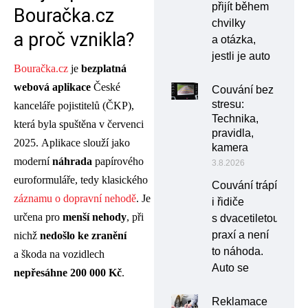
přijít během
Bouračka.cz
chvilky
a proč vznikla?
a otázka,
jestli je auto
Bouračka.cz
je
bezplatná
webová aplikace
České
Couvání bez
stresu:
kanceláře pojistitelů (ČKP),
Technika,
která byla spuštěna v červenci
pravidla,
2025. Aplikace slouží jako
kamera
moderní
náhrada
papírového
3.8.2026
euroformuláře, tedy klasického
Couvání trápí
záznamu o dopravní nehodě
. Je
i řidiče
určena pro
menší nehody
, při
s dvacetiletou
praxí a není
nichž
nedošlo ke zranění
to náhoda.
a škoda na vozidlech
Auto se
nepřesáhne 200 000 Kč
.
Reklamace