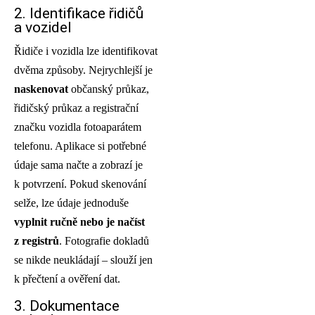
2. Identifikace řidičů
a vozidel
Řidiče i vozidla lze identifikovat
dvěma způsoby. Nejrychlejší je
naskenovat
občanský průkaz,
řidičský průkaz a registrační
značku vozidla fotoaparátem
telefonu. Aplikace si potřebné
údaje sama načte a zobrazí je
k potvrzení. Pokud skenování
selže, lze údaje jednoduše
vyplnit ručně nebo je načíst
z registrů
. Fotografie dokladů
se nikde neukládají – slouží jen
k přečtení a ověření dat.
3. Dokumentace