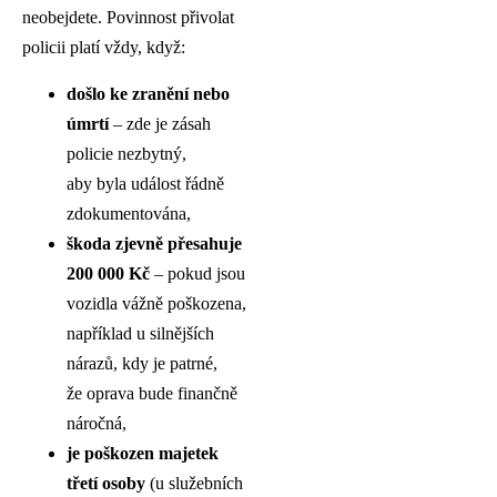
neobejdete. Povinnost přivolat
policii platí vždy, když:
došlo ke zranění nebo
úmrtí
– zde je zásah
policie nezbytný,
aby byla událost řádně
zdokumentována,
škoda zjevně přesahuje
200 000 Kč
– pokud jsou
vozidla vážně poškozena,
například u silnějších
nárazů, kdy je patrné,
že oprava bude finančně
náročná,
je poškozen majetek
třetí osoby
(u služebních