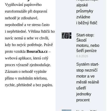
Vyplňování papírového
alpské
průsmyky
euroformuláře při dopravní
zvládne
nehodě je zdlouhavé,
i běžný řidič
nepohodlné a ve stresu často
i nepřehledné. Většina řidičů ho
Start-stop:
navíc nemá u sebe ve chvíli,
Škodí
kdy ho nejvíc potřebuje. Právě
motoru, nebo
šetří peníze
proto vznikla
Bouračka.cz
–
6.8.2026
webová aplikace, která celý
Systém start-
proces výrazně zjednodušuje.
stop nezničí
Záznam o nehodě vyplníte
motor a ve
přímo v mobilním telefonu,
městě reálně
rychle, přehledně a bez papíru.
ušetří
jednotky
procent