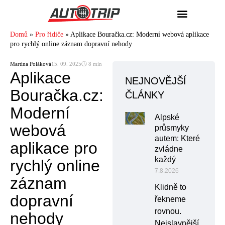
Domů
»
Pro řidiče
»
Aplikace Bouračka.cz: Moderní webová aplikace
pro rychlý online záznam dopravní nehody
Martina Poláková
15. 09. 2025
🕓 8 min
Aplikace
NEJNOVĚJŠÍ
Bouračka.cz:
ČLÁNKY
Moderní
Alpské
webová
průsmyky
autem: Které
aplikace pro
zvládne
každý
rychlý online
7.8.2026
záznam
Klidně to
dopravní
řekneme
rovnou.
nehody
Nejslavnější