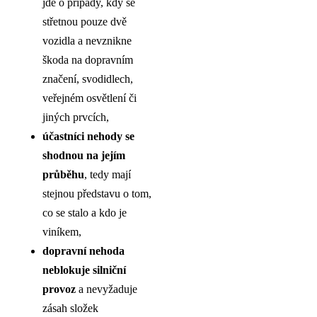
jde o případy, kdy se
střetnou pouze dvě
vozidla a nevznikne
škoda na dopravním
značení, svodidlech,
veřejném osvětlení či
jiných prvcích,
účastníci nehody se
shodnou na jejím
průběhu
, tedy mají
stejnou představu o tom,
co se stalo a kdo je
viníkem,
dopravní nehoda
neblokuje silniční
provoz
a nevyžaduje
zásah složek