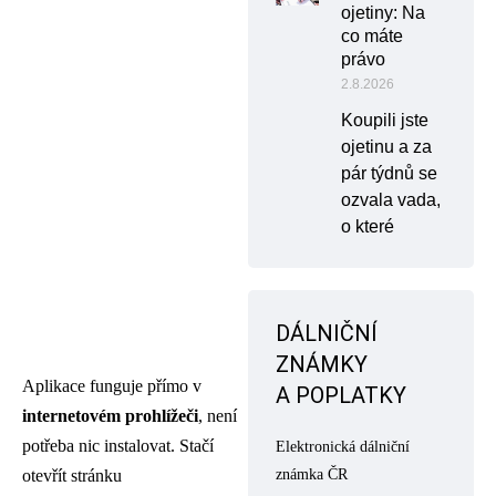
ojetiny: Na
co máte
právo
2.8.2026
Koupili jste
ojetinu a za
pár týdnů se
ozvala vada,
o které
DÁLNIČNÍ
ZNÁMKY
Aplikace funguje přímo v
A POPLATKY
internetovém prohlížeči
, není
potřeba nic instalovat. Stačí
Elektronická dálniční
otevřít stránku
známka ČR