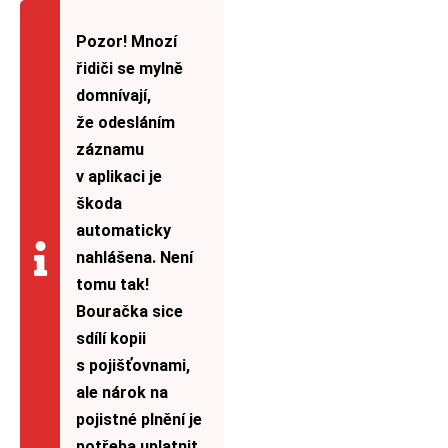
Pozor! Mnozí
řidiči se mylně
domnívají,
že odesláním
záznamu
v aplikaci je
škoda
automaticky
nahlášena. Není
tomu tak!
Bouračka sice
sdílí kopii
s pojišťovnami,
ale nárok na
pojistné plnění je
potřeba uplatnit