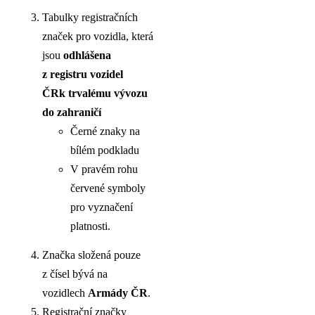
Tabulky registračních
značek pro vozidla, která
jsou
odhlášena
z registru vozidel
ČR
k trvalému vývozu
do zahraničí
Černé znaky na
bílém podkladu
V pravém rohu
červené symboly
pro vyznačení
platnosti.
Značka složená pouze
z čísel bývá na
vozidlech
Armády ČR
.
Registrační značky