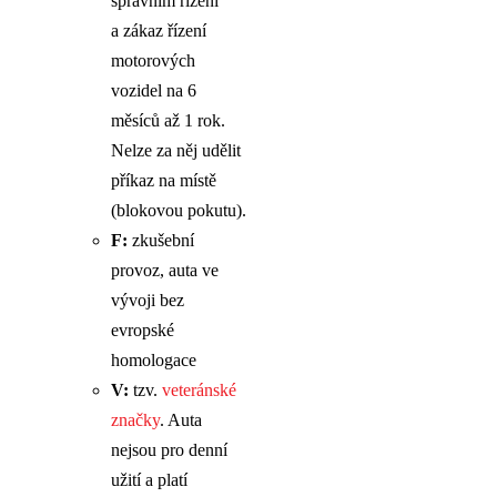
správním řízení
a zákaz řízení
motorových
vozidel na 6
měsíců až 1 rok.
Nelze za něj udělit
příkaz na místě
(blokovou pokutu).
F:
zkušební
provoz, auta ve
vývoji bez
evropské
homologace
V:
tzv.
veteránské
značky
. Auta
nejsou pro denní
užití a platí