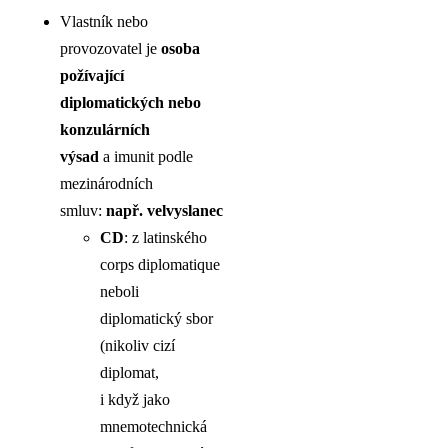
Vlastník nebo
provozovatel je
osoba
požívající
diplomatických nebo
konzulárních
výsad
a imunit podle
mezinárodních
smluv:
např. velvyslanec
CD
: z latinského
corps diplomatique
neboli
diplomatický sbor
(nikoliv cizí
diplomat,
i když jako
mnemotechnická