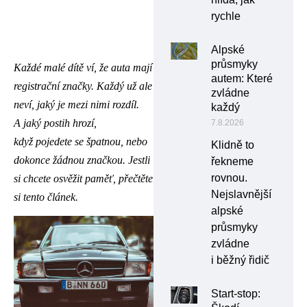
rychle
Alpské
průsmyky
Každé malé dítě ví, že auta mají
autem: Které
registrační značky. Každý už ale
zvládne
neví, jaký je mezi nimi rozdíl.
každý
A jaký postih hrozí,
7.8.2026
když pojedete se špatnou, nebo
Klidně to
dokonce žádnou značkou. Jestli
řekneme
rovnou.
si chcete osvěžit paměť, přečtěte
Nejslavnější
si tento článek.
alpské
průsmyky
zvládne
i běžný řidič
Start-stop: