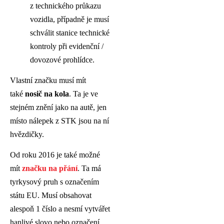
z technického průkazu
vozidla, případně je musí
schválit stanice technické
kontroly při evidenční /
dovozové prohlídce.
Vlastní značku musí mít
také
nosič na kola
. Ta je ve
stejném znění jako na autě, jen
místo nálepek z STK jsou na ní
hvězdičky.
Od roku 2016 je také možné
mít
značku na přání
. Ta má
tyrkysový pruh s označením
státu EU. Musí obsahovat
alespoň 1 číslo a nesmí vytvářet
hanlivé slovo nebo označení,