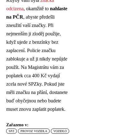
Kdyby vám byla
značka
odcizena
, okamžitě to
nahlaste
na PČR
, abyste předešli
zneužití vaší značky. Při
nejmenším ji zloděj použije,
když ujede z benzínky bez
zaplacení. Policie značku
zablokuje a už ji nikdy nepůjde
použít. Na Magistrátu vám za
poplatek cca 400 Kč vydají
zcela nové SPZky. Pokud jste
měli značku na přání, dostanete
buď obyčejnou nebo budete
muset znovu zaplatit poplatek.
Zařazeno v:
SPZ
PROVOZ VOZIDLA
VOZIDLO