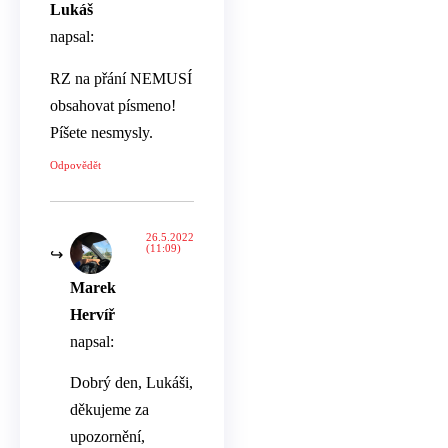
Lukáš
napsal:
RZ na přání NEMUSÍ
obsahovat písmeno!
Píšete nesmysly.
Odpovědět
26.5.2022
(11:09)
Marek
Hervíř
napsal:
Dobrý den, Lukáši,
děkujeme za
upozornění,