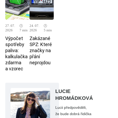
27. 07.
🕓
24. 07.
🕓
2026
7 min
2026
5 min
Výpočet
Zakázané
spotřeby
SPZ: Které
paliva:
značky na
kalkulačka
přání
zdarma
neprojdou
a vzorec
LUCIE
HROMÁDKOVÁ
Lucii předpověděli,
že bude dobrá řidička