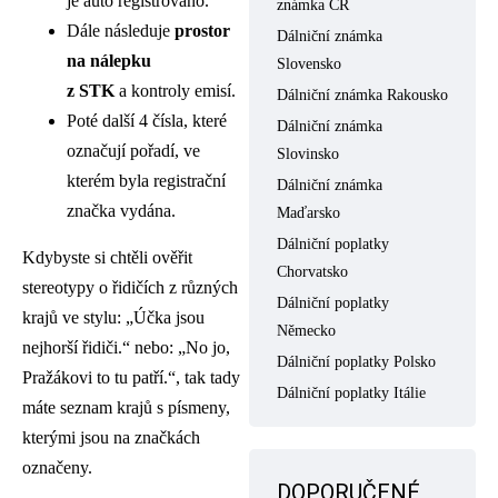
je auto registrováno.
známka ČR
Dále následuje
prostor
Dálniční známka
na nálepku
Slovensko
z STK
a kontroly emisí.
Dálniční známka Rakousko
Poté další 4 čísla, které
Dálniční známka
označují pořadí, ve
Slovinsko
kterém byla registrační
Dálniční známka
značka vydána.
Maďarsko
Dálniční poplatky
Kdybyste si chtěli ověřit
Chorvatsko
stereotypy o řidičích z různých
Dálniční poplatky
krajů ve stylu: „Účka jsou
Německo
nejhorší řidiči.“ nebo: „No jo,
Dálniční poplatky Polsko
Pražákovi to tu patří.“, tak tady
Dálniční poplatky Itálie
máte seznam krajů s písmeny,
kterými jsou na značkách
označeny.
DOPORUČENÉ