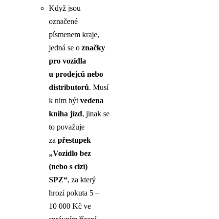
Když jsou
označené
písmenem kraje,
jedná se o
značky
pro vozidla
u prodejců nebo
distributorů
. Musí
k nim být
vedena
kniha jízd
, jinak se
to považuje
za
přestupek
„Vozidlo bez
(nebo s cizí)
SPZ“
, za který
hrozí pokuta 5 –
10 000 Kč ve