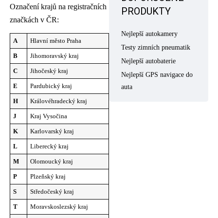
Označení krajů na registračních
PRODUKTY
značkách v ČR:
Nejlepší autokamery
A
Hlavní město Praha
Testy zimních pneumatik
B
Jihomoravský kraj
Nejlepší autobaterie
C
Jihočeský kraj
Nejlepší GPS navigace do
E
Pardubický kraj
auta
H
Královéhradecký kraj
J
Kraj Vysočina
K
Karlovarský kraj
L
Liberecký kraj
M
Olomoucký kraj
P
Plzeňský kraj
S
Středočeský kraj
T
Moravskoslezský kraj