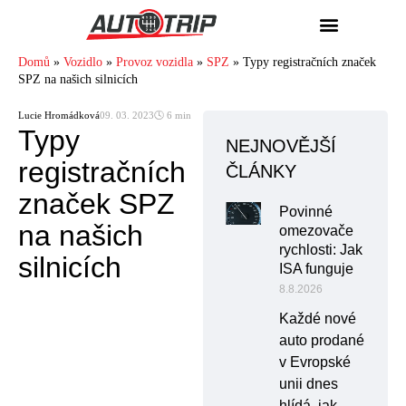
Domů
»
Vozidlo
»
Provoz vozidla
»
SPZ
»
Typy registračních značek
SPZ na našich silnicích
Lucie Hromádková
09. 03. 2023
🕓 6 min
Typy
NEJNOVĚJŠÍ
registračních
ČLÁNKY
značek SPZ
Povinné
na našich
omezovače
rychlosti: Jak
silnicích
ISA funguje
8.8.2026
Každé nové
auto prodané
v Evropské
unii dnes
hlídá, jak