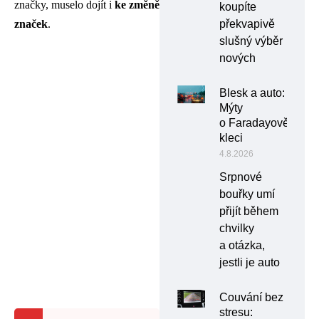
značky, muselo dojít i
ke změně
koupíte
překvapivě
značek
.
slušný výběr
nových
Blesk a auto:
Mýty
o Faradayově
kleci
4.8.2026
Srpnové
bouřky umí
přijít během
chvilky
a otázka,
jestli je auto
Couvání bez
stresu: