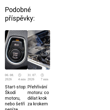
Podobné
příspěvky:
06. 08.
🕓
31. 07.
🕓
2026
4 min
2026
7 min
Start-stop:
Přehřívání
Škodí
motoru: co
motoru,
dělat krok
nebo šetří
za krokem
peníze