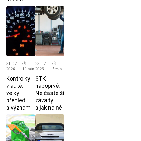
31. 07.
🕓
28. 07.
🕓
2026
10 min
2026
5 min
Kontrolky
STK
v autě:
napoprvé:
velký
Nejčastější
přehled
závady
a význam
a jak na ně