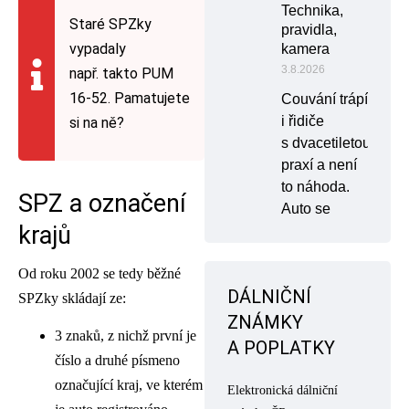
Technika,
Staré SPZky
pravidla,
vypadaly
kamera
3.8.2026
např. takto PUM
16-52. Pamatujete
Couvání trápí
i řidiče
si na ně?
s dvacetiletou
praxí a není
to náhoda.
SPZ a označení
Auto se
krajů
Od roku 2002 se tedy běžné
DÁLNIČNÍ
SPZky skládají ze:
ZNÁMKY
3 znaků, z nichž první je
A POPLATKY
číslo a druhé písmeno
označující kraj, ve kterém
Elektronická dálniční