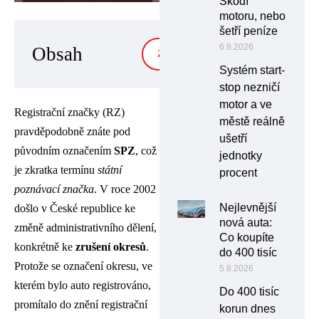
Škodí
motoru, nebo
šetří peníze
6.8.2026
Obsah
ZOBRAZIT
Systém start-
stop nezničí
motor a ve
Registrační značky (RZ)
městě reálně
pravděpodobně znáte pod
ušetří
původním označením
SPZ
, což
jednotky
je zkratka termínu
státní
procent
poznávací značka
. V roce 2002
Nejlevnější
došlo v České republice ke
nová auta:
změně administrativního dělení,
Co koupíte
konkrétně ke
zrušení okresů
.
do 400 tisíc
Protože se označení okresu, ve
5.8.2026
kterém bylo auto registrováno,
Do 400 tisíc
promítalo do znění registrační
korun dnes