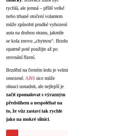
rychlá, ale jemná – příliš velké
nebo trhané otočení volantem
může způsobit prudké vyhození
auta na druhou stranu, jakmile
se kola znovu „chytnou“. Brzdu
opatrně poté použijte až po
srovnání řízení.
Brzdění na černém ledu je velmi
omezené.
ABS
sice může
situaci usnadnit, ale nejlepší je
začít zpomalovat s výrazným
předstihem a nespoléhat na
to, že vůz zastaví tak rychle
jako na mokré silnici
.