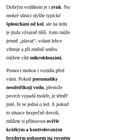
Dobrým vodítkem je i
zvuk
. Na
mokré silnici slyšíte typické
šplouchání od kol
, ale na ledu
je jízda výrazně tišší. Auto může
jemně „plavat“, volant lehce
vibruje a při změně směru
můžete cítit
mikroklouzání.
Pomoci mohou i vozidla před
vámi. Pokud
pneumatiky
neodstřikují vodu
, přestože
povrch vypadá mokře, je téměř
jisté, že se jedná o led. A pokud
to situace bezpečně dovolí,
můžete si přilnavost
ověřit
krátkým a kontrolovaným
brzdným pokusem na rovném