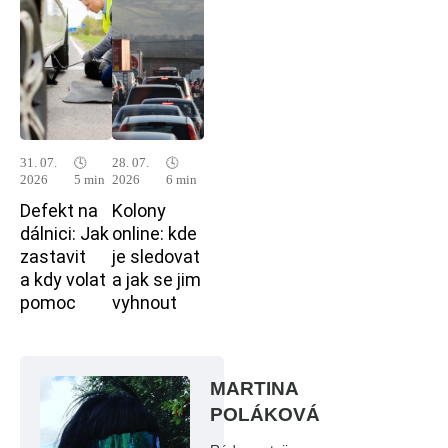
31. 07.
🕓
28. 07.
🕓
2026
5 min
2026
6 min
Defekt na
Kolony
dálnici: Jak
online: kde
zastavit
je sledovat
a kdy volat
a jak se jim
pomoc
vyhnout
MARTINA
POLÁKOVÁ