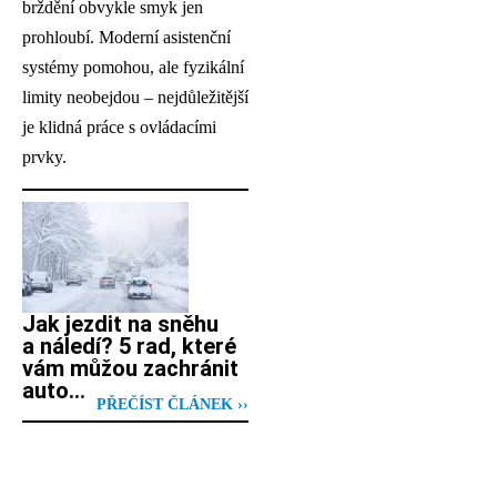
brždění obvykle smyk jen
prohloubí. Moderní asistenční
systémy pomohou, ale fyzikální
limity neobejdou – nejdůležitější
je klidná práce s ovládacími
prvky.
Jak jezdit na sněhu
a náledí? 5 rad, které
vám můžou zachránit
auto…
PŘEČÍST ČLÁNEK ››