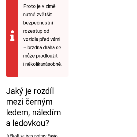
Proto je v zimě
nutné zvětšit
bezpečnostní
rozestup od
vozidla před vámi
– brzdná dráha se
může prodloužit
i několikanásobně.
Jaký je rozdíl
mezi černým
ledem, náledím
a ledovkou?
Ačkoli se tyto pojmy často