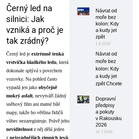
Černý led na
Návrat od
silnici: Jak
moře bez
kolon: Kdy
vzniká a proč je
a kudy jet
zpět
tak zrádný?
1.8.2026
Černý led je
extrémně tenká
Návrat od
moře bez
vrstvička hladkého ledu
, která
kolon: Kdy
dokonale splývá s povrchem
a kudy jet
vozovky. Na pohled často
zpět Chcete
vypadá jen jako
obyčejně
mokrý asfalt
, nevytváří žádný
Dopravní
sněhový film ani matné bílé
předpisy
a pokuty
mapy, takže ho většina řidičů
v Rakousku
vůbec nezaregistruje. Právě jeho
2026
neviditelnost
z něj dělá jeden
31.7.2026
z
nejzrádnějších zimních jevů
.