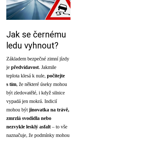
Jak se černému
ledu vyhnout?
Základem bezpečné zimní jízdy
je
předvídavost
. Jakmile
teplota klesá k nule,
počítejte
s tím
, že některé úseky mohou
být zledovatělé, i když silnice
vypadá jen mokrá. Indicií
mohou být
jinovatka na trávě,
zmrzlá svodidla nebo
nezvykle lesklý asfalt
– to vše
naznačuje, že podmínky mohou