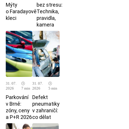
Mýty
bez stresu:
o Faradayově
Technika,
kleci
pravidla,
kamera
31. 07.
🕓
31. 07.
🕓
2026
7 min
2026
5 min
Parkování
Defekt
v Brně:
pneumatiky
zóny, ceny
v zahraničí:
a P+R 2026
co dělat