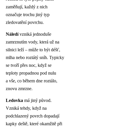
zaměňují, každý z nich
označuje trochu jiný typ
zledovatění povrchu.
Náledí
vzniká jednoduše
zamrznutím vody, která už na
silnici leží – může to být déšť,
mlha nebo roztátý sníh. Typicky
se tvoří přes noc, když se
teploty propadnou pod nulu
a vše, co během dne roztálo,
znovu zmrzne.
Ledovka
má jiný původ.
Vzniká tehdy, když na
podchlazený povrch dopadají
kapky deště, které okamžitě při