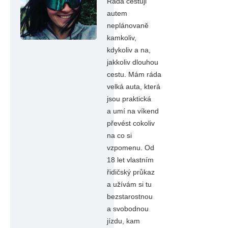
Ráda cestuji
autem
neplánovaně
kamkoliv,
kdykoliv a na,
jakkoliv dlouhou
cestu. Mám ráda
velká auta, která
jsou praktická
a umí na víkend
převést cokoliv
na co si
vzpomenu. Od
18 let vlastním
řidičský průkaz
a užívám si tu
bezstarostnou
a svobodnou
jízdu, kam