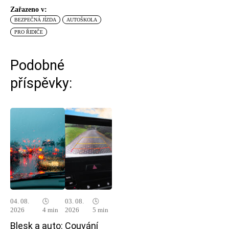
Zařazeno v:
BEZPEČNÁ JÍZDA
AUTOŠKOLA
PRO ŘIDIČE
Podobné
příspěvky:
04. 08.
🕓
03. 08.
🕓
2026
4 min
2026
5 min
Blesk a auto:
Couvání