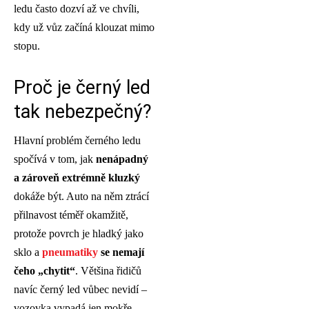
ledu často dozví až ve chvíli,
kdy už vůz začíná klouzat mimo
stopu.
Proč je černý led
tak nebezpečný?
Hlavní problém černého ledu
spočívá v tom, jak
nenápadný
a zároveň extrémně kluzký
dokáže být. Auto na něm ztrácí
přilnavost téměř okamžitě,
protože povrch je hladký jako
sklo a
pneumatiky
se nemají
čeho „chytit“
. Většina řidičů
navíc černý led vůbec nevidí –
vozovka vypadá jen mokře,