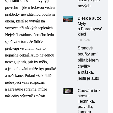
speciální směs ani nový typ
nových
povrchu – jde o ledovou vrstvu
prakticky neviditelnou pouhým
Blesk a auto:
okem, která se vytváří na
Mýty
vozovce při nízkých teplotách.
o Faradayově
kleci
Největší zrádnost černého ledu
4.8.2026
spočívá v tom, že řidiče
Srpnové
překvapí ve chvíli, kdy to
bouřky umí
nejméně čekají. Auto najednou
přijít během
nereaguje tak, jak by mělo,
chvilky
a jeho chování může být prudké
a otázka,
a nečekané. Pokud však řidič
jestli je auto
nebezpečí včas rozpozná
a zareaguje správně, může
Couvání bez
následky výrazně zmírnit.
stresu:
Technika,
pravidla,
kamera