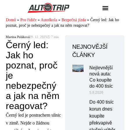
Domů
»
Pro řidiče
»
Autoškola
»
Bezpečná jízda
»
Černý led: Jak ho
poznat, proč je nebezpečný a jak na něm reagovat?
Martina Poláková
09. 12. 2025
🕓 7 min
Černý led:
NEJNOVĚJŠÍ
Jak ho
ČLÁNKY
poznat, proč
Nejlevnější
je
nová auta:
Co koupíte
nebezpečný
do 400 tisíc
a jak na něm
5.8.2026
Do 400 tisíc
reagovat?
korun dnes
Černý led je postrachem silnic
koupíte
v zimě. Nejde o žádnou
překvapivě
slušný výběr