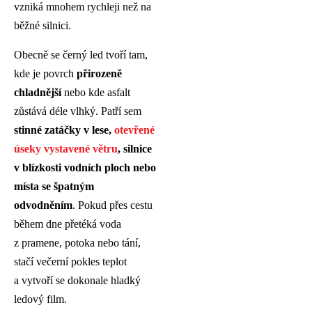
vzniká mnohem rychleji než na
běžné silnici.
Obecně se černý led tvoří tam,
kde je povrch
přirozeně
chladnější
nebo kde asfalt
zůstává déle vlhký. Patří sem
stinné zatáčky v lese,
otevřené
úseky vystavené větru
, silnice
v blízkosti vodních ploch nebo
místa se špatným
odvodněním
. Pokud přes cestu
během dne přetéká voda
z pramene, potoka nebo tání,
stačí večerní pokles teplot
a vytvoří se dokonale hladký
ledový film.