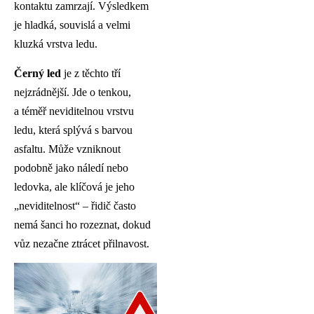
kontaktu zamrzají. Výsledkem
je hladká, souvislá a velmi
kluzká vrstva ledu.
Černý led
je z těchto tří
nejzrádnější. Jde o tenkou,
a téměř neviditelnou vrstvu
ledu, která splývá s barvou
asfaltu. Může vzniknout
podobně jako náledí nebo
ledovka, ale klíčová je jeho
„neviditelnost“ – řidič často
nemá šanci ho rozeznat, dokud
vůz nezačne ztrácet přilnavost.