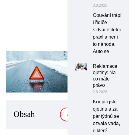
3.8.2026
Couvání trápí
i řidiče
s dvacetiletou
praxí a není
to náhoda.
Auto se
Reklamace
ojetiny: Na
co máte
právo
2.8.2026
Koupili jste
ojetinu a za
Obsah
ZOBRAZIT
pár týdnů se
ozvala vada,
o které