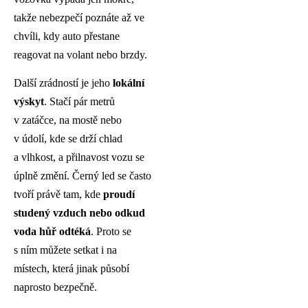
takže nebezpečí poznáte až ve
chvíli, kdy auto přestane
reagovat na volant nebo brzdy.
Další zrádností je jeho
lokální
výskyt
. Stačí pár metrů
v zatáčce, na mostě nebo
v údolí, kde se drží chlad
a vlhkost, a přilnavost vozu se
úplně změní. Černý led se často
tvoří právě tam, kde
proudí
studený vzduch nebo odkud
voda hůř odtéká
. Proto se
s ním můžete setkat i na
místech, která jinak působí
naprosto bezpečně.