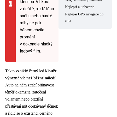
klesnou. Vlhkost
Nejlepší autobaterie
z deště, roztátého
Nejlepší GPS navigace do
sněhu nebo husté
auta
mlhy se pak
během chvíle
promění
v dokonale hladký
ledový film.
Takto vzniklý černý led
klouže
výrazně víc než běžné náledí
.
Auto na něm ztrácí přilnavost
téměř okamžitě, zatočení
volantem nebo brzdění
přestávají mít očekávaný účinek
a řidič se o existenci černého