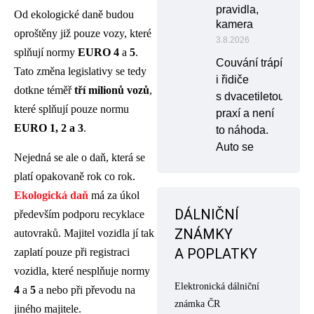
pravidla,
Od ekologické daně budou
kamera
oproštěny již pouze vozy, které
3.8.2026
splňují normy
EURO
4
a
5
.
Couvání trápí
Tato změna legislativy se tedy
i řidiče
dotkne téměř
tří milionů vozů
,
s dvacetiletou
které splňují pouze normu
praxí a není
EURO 1, 2 a 3
.
to náhoda.
Auto se
Nejedná se ale o daň, která se
platí opakovaně rok co rok.
Ekologická daň
má za úkol
DÁLNIČNÍ
především podporu recyklace
ZNÁMKY
autovraků. Majitel vozidla jí tak
A POPLATKY
zaplatí pouze při registraci
vozidla, které nesplňuje normy
Elektronická dálniční
4
a
5
a nebo při převodu na
známka ČR
jiného majitele.