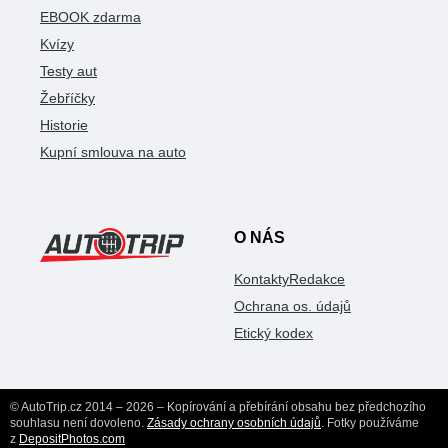
EBOOK zdarma
Kvízy
Testy aut
Žebříčky
Historie
Kupní smlouva na auto
O NÁS
Kontakty
Redakce
Ochrana os. údajů
Etický kodex
© AutoTrip.cz 2014 – 2026 – Kopírování a přebírání obsahu bez předchozího
souhlasu není dovoleno.
Zásady ochrany osobních údajů
. Fotky používáme
z
DepositPhotos.com