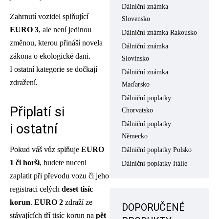
Dálniční známka
Zahrnutí vozidel splňující
Slovensko
EURO
3
, ale není jedinou
Dálniční známka Rakousko
změnou, kterou přináší novela
Dálniční známka
zákona o ekologické dani.
Slovinsko
I ostatní kategorie se dočkají
Dálniční známka
zdražení.
Maďarsko
Dálniční poplatky
Připlatí si
Chorvatsko
Dálniční poplatky
i ostatní
Německo
Pokud váš vůz splňuje
EURO
Dálniční poplatky Polsko
1
či horší
, budete nuceni
Dálniční poplatky Itálie
zaplatit při převodu vozu či jeho
registraci celých
deset tisíc
korun
.
EURO 2
zdraží ze
DOPORUČENÉ
stávajících tří tisíc korun na
pět