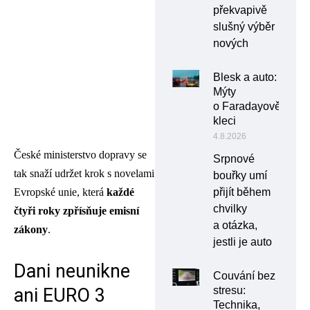
překvapivě
slušný výběr
nových
Blesk a auto:
Mýty
o Faradayově
kleci
4.8.2026
České ministerstvo dopravy se
Srpnové
tak snaží udržet krok s novelami
bouřky umí
přijít během
Evropské unie, která
každé
chvilky
čtyři roky zpřísňuje emisní
a otázka,
zákony
.
jestli je auto
Dani neunikne
Couvání bez
stresu:
ani EURO 3
Technika,