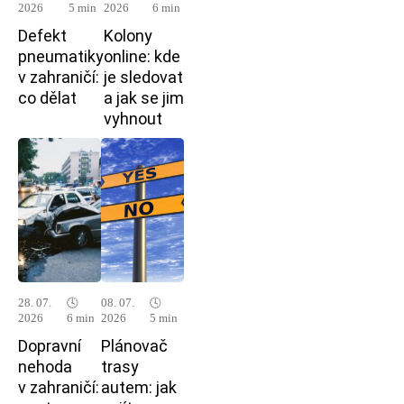
2026
5 min
2026
6 min
Defekt
Kolony
pneumatiky
online: kde
v zahraničí:
je sledovat
co dělat
a jak se jim
vyhnout
28. 07.
🕓
08. 07.
🕓
2026
6 min
2026
5 min
Dopravní
Plánovač
nehoda
trasy
v zahraničí:
autem: jak