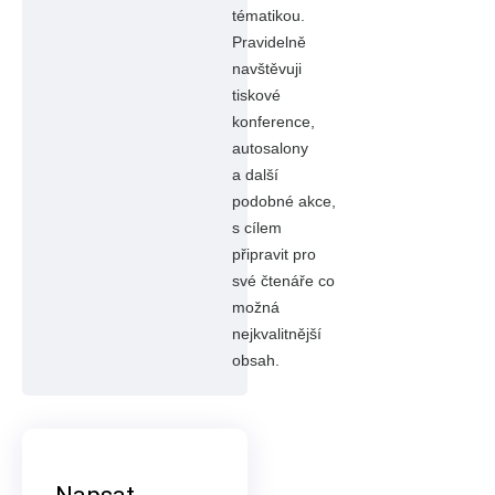
tématikou.
Pravidelně
navštěvuji
tiskové
konference,
autosalony
a další
podobné akce,
s cílem
připravit pro
své čtenáře co
možná
nejkvalitnější
obsah.