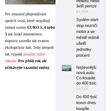
motoru, nebo
šetří peníze
6.8.2026
Pro omezení přeprodávání
Systém start-
ojetých vozů, které nesplňují
stop nezničí
emisní normy
EURO 3, 4
nebo
motor a ve
5
tak české ministerstvo
městě reálně
dopravy zavedlo tak zvanou
ušetří
ekologickou daň. Tedy alespoň
jednotky
tak vypadá
aktuální znění
procent
zákona
.
Pro příští rok ale
očekávejte razantní změny
.
Nejlevnější
nová auta:
Co koupíte
do 400 tisíc
5.8.2026
Do 400 tisíc
korun dnes
koupíte