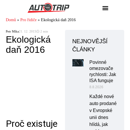
Domů
»
Pro řidiče
»
Ekologická daň 2016
Petr Míka
21. 12. 2015
🕓 2 min
Ekologická
NEJNOVĚJŠÍ
daň 2016
ČLÁNKY
Povinné
omezovače
rychlosti: Jak
ISA funguje
8.8.2026
Každé nové
auto prodané
v Evropské
unii dnes
Proč existuje
hlídá, jak