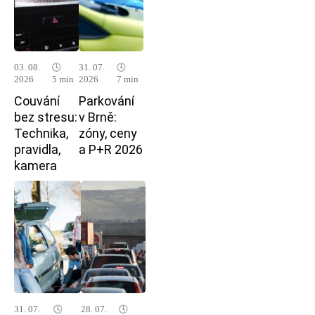
03. 08.
🕓
31. 07.
🕓
2026
5 min
2026
7 min
Couvání
Parkování
bez stresu:
v Brně:
Technika,
zóny, ceny
pravidla,
a P+R 2026
kamera
31. 07.
🕓
28. 07.
🕓