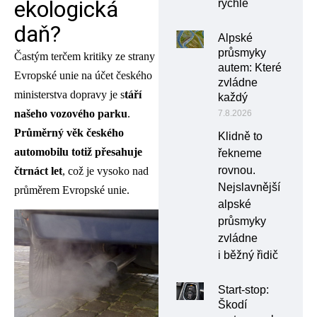
ekologická
rychle
daň?
Alpské
průsmyky
Častým terčem kritiky ze strany
autem: Které
Evropské unie na účet českého
zvládne
ministerstva dopravy je s
táří
každý
našeho vozového parku
.
7.8.2026
Průměrný věk českého
Klidně to
automobilu totiž přesahuje
řekneme
rovnou.
čtrnáct let
, což je vysoko nad
Nejslavnější
průměrem Evropské unie.
alpské
průsmyky
zvládne
i běžný řidič
Start-stop:
Škodí