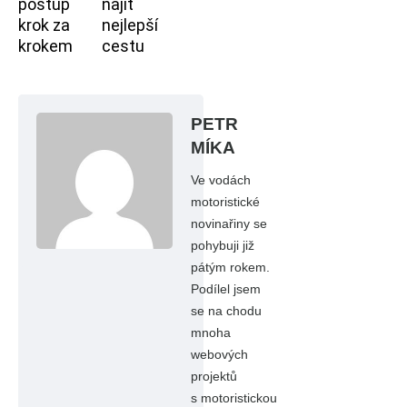
postup
najít
krok za
nejlepší
krokem
cestu
PETR
MÍKA
Ve vodách
motoristické
novinařiny se
pohybuji již
pátým rokem.
Podílel jsem
se na chodu
mnoha
webových
projektů
s motoristickou