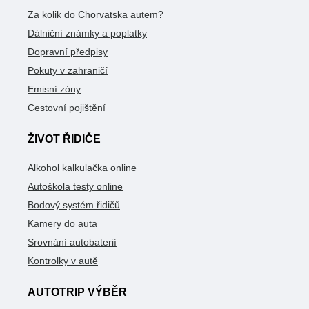
Za kolik do Chorvatska autem?
Dálniční známky a poplatky
Dopravní předpisy
Pokuty v zahraničí
Emisní zóny
Cestovní pojištění
ŽIVOT ŘIDIČE
Alkohol kalkulačka online
Autoškola testy online
Bodový systém řidičů
Kamery do auta
Srovnání autobaterií
Kontrolky v autě
AUTOTRIP VÝBĚR