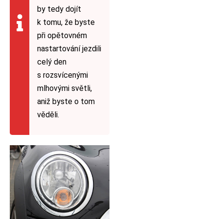
by tedy dojít
k tomu, že byste
při opětovném
nastartování jezdili
celý den
s rozsvícenými
mlhovými světli,
aniž byste o tom
věděli.