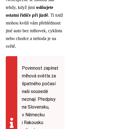
tehdy, když jimi
oslňujete
ostatní řidiče při jízdě
. Ti totiž
mohou kvůli vám přehlédnout
jiné auto bez mlhovek, cyklistu
nebo chodce a nehoda je na
světě.
Povinnost zapínat
mlhová světla za
špatného počasí
naši sousedé
neznají. Předpisy
na Slovensku,
v Německu
i Rakousku