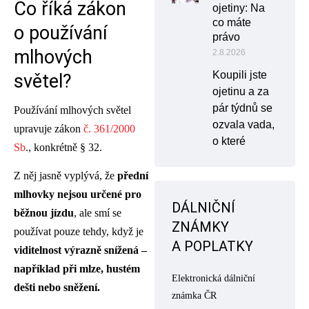
Co říká zákon
ojetiny: Na
co máte
o používání
právo
mlhových
2.8.2026
Koupili jste
světel?
ojetinu a za
pár týdnů se
Používání mlhových světel
ozvala vada,
upravuje zákon
č. 361/2000
o které
Sb
., konkrétně § 32.
Z něj jasně vyplývá, že
přední
mlhovky nejsou určené pro
DÁLNIČNÍ
běžnou jízdu
, ale smí se
ZNÁMKY
používat pouze tehdy, když je
A POPLATKY
viditelnost výrazně snížená –
například při mlze, hustém
Elektronická dálniční
dešti nebo sněžení.
známka ČR