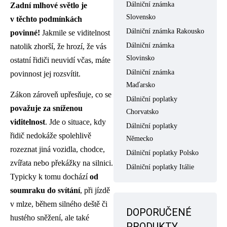
Dálniční známka
Zadní mlhové světlo je
Slovensko
v těchto podmínkách
Dálniční známka Rakousko
povinné!
Jakmile se viditelnost
Dálniční známka
natolik zhorší, že hrozí, že vás
Slovinsko
ostatní řidiči neuvidí včas, máte
Dálniční známka
povinnost jej rozsvítit.
Maďarsko
Zákon zároveň upřesňuje, co se
Dálniční poplatky
považuje za sníženou
Chorvatsko
viditelnost
. Jde o situace, kdy
Dálniční poplatky
řidič nedokáže spolehlivě
Německo
rozeznat jiná vozidla, chodce,
Dálniční poplatky Polsko
zvířata nebo překážky na silnici.
Dálniční poplatky Itálie
Typicky k tomu dochází
od
soumraku do svítání
, při jízdě
v mlze, během silného deště či
DOPORUČENÉ
hustého sněžení, ale také
PRODUKTY