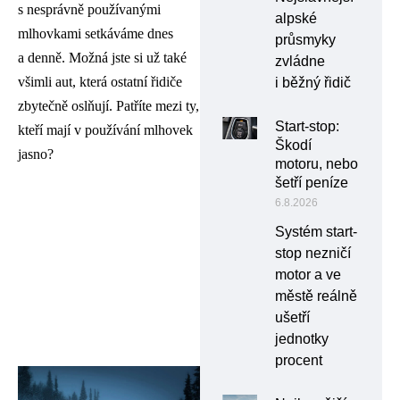
s nesprávně používanými
alpské
mlhovkami setkáváme dnes
průsmyky
a denně. Možná jste si už také
zvládne
všimli aut, která ostatní řidiče
i běžný řidič
zbytečně oslňují. Patříte mezi ty,
Start-stop:
kteří mají v používání mlhovek
Škodí
jasno?
motoru, nebo
šetří peníze
6.8.2026
Systém start-
stop nezničí
motor a ve
městě reálně
ušetří
jednotky
procent