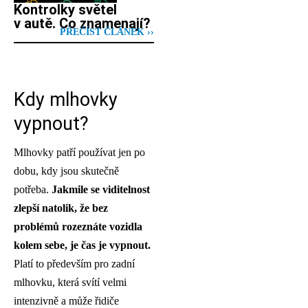
Kontrolky světel
v autě. Co znamenají?
PŘEČÍST ČLÁNEK ››
Kdy mlhovky
vypnout?
Mlhovky patří používat jen po
dobu, kdy jsou skutečně
potřeba.
Jakmile se viditelnost
zlepší natolik, že bez
problémů rozeznáte vozidla
kolem sebe, je čas je vypnout.
Platí to především pro zadní
mlhovku, která svítí velmi
intenzivně a může řidiče