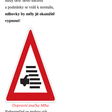
hustý déšť nebo sněžení
a podmínky se vrátí k normálu,
mlhovky by měly jít okamžitě
vypnout!
Dopravní značka Mlha
Nebezpečné se mohou stát