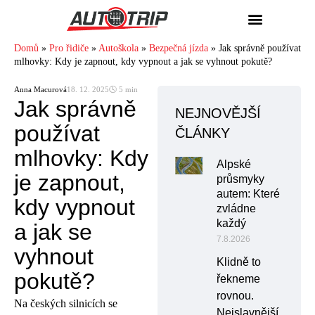
Domů
»
Pro řidiče
»
Autoškola
»
Bezpečná jízda
»
Jak správně používat
mlhovky: Kdy je zapnout, kdy vypnout a jak se vyhnout pokutě?
Anna Macurová
18. 12. 2025
🕓 5 min
Jak správně
NEJNOVĚJŠÍ
používat
ČLÁNKY
mlhovky: Kdy
Alpské
je zapnout,
průsmyky
autem: Které
kdy vypnout
zvládne
každý
a jak se
7.8.2026
vyhnout
Klidně to
pokutě?
řekneme
rovnou.
Na českých silnicích se
Nejslavnější