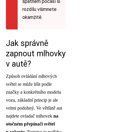
špatném počasí si
rozdílu všimnete
okamžitě.
Jak správně
zapnout mlhovky
v autě?
Způsob ovládání mlhových
světel se může lišit podle
značky a konkrétního modelu
vozu, základní princip je ale
velmi podobný. Ve většině aut
najdete ovladač mlhovek
na
otočném přepínači světel
u volantu
. Nejprve je potřeba