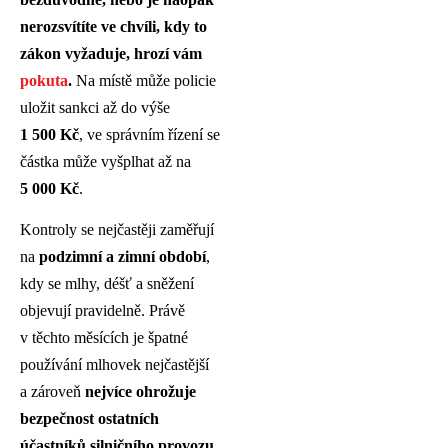
nerozsvítíte ve chvíli, kdy to
zákon vyžaduje, hrozí vám
pokuta
.
Na místě může policie
uložit sankci až do výše
1 500 Kč
, ve správním řízení se
částka může vyšplhat až na
5 000 Kč
.
Kontroly se nejčastěji zaměřují
na
podzimní a zimní období
,
kdy se mlhy, déšť a sněžení
objevují pravidelně. Právě
v těchto měsících je špatné
používání mlhovek nejčastější
a zároveň
nejvíce ohrožuje
bezpečnost ostatních
účastníků silničního provozu
.