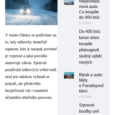
Nejlevnější
nová auta:
Co koupíte
do 400 tisíc
5.8.2026
Do 400 tisíc
V tomto článku se podíváme na
korun dnes
to, kdy mlhovky skutečně
koupíte
zapnout, kdy je naopak povinné
překvapivě
je vypnout a jaká pravidla
slušný výběr
nových
stanovuje zákon. Správné
používání mlhových světel totiž
Blesk a auto:
není jen otázkou vyhnutí se
Mýty
pokutě, ale především
o Faradayově
bezpečnosti vás i ostatních
kleci
4.8.2026
účastníků silničního provozu.
Srpnové
bouřky umí