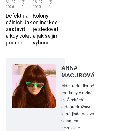
31. 07.
🕓
28. 07.
🕓
2026
5 min
2026
6 min
Defekt na
Kolony
dálnici: Jak
online: kde
zastavit
je sledovat
a kdy volat
a jak se jim
pomoc
vyhnout
ANNA
MACUROVÁ
Mám ráda dlouhé
roadtripy v cizině
i v Čechách
a dobrodružství,
která jinde než za
volantem
nezažijete.