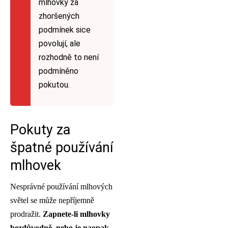
mlhovky za
zhoršených
podmínek sice
povolují, ale
rozhodně to není
podmíněno
pokutou.
Pokuty za
špatné používání
mlhovek
Nesprávné používání mlhových
světel se může nepříjemně
prodražit.
Zapnete-li mlhovky
bezdůvodně, nebo je naopak