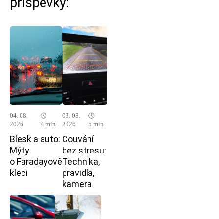
příspěvky:
04. 08.
🕓
03. 08.
🕓
2026
4 min
2026
5 min
Blesk a auto:
Couvání
Mýty
bez stresu:
o Faradayově
Technika,
kleci
pravidla,
kamera