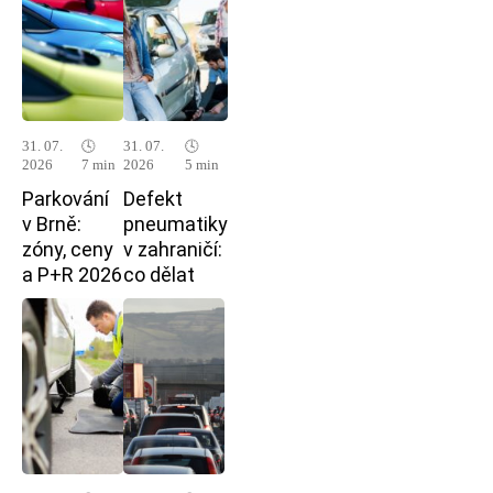
31. 07.
🕓
31. 07.
🕓
2026
7 min
2026
5 min
Parkování
Defekt
v Brně:
pneumatiky
zóny, ceny
v zahraničí:
a P+R 2026
co dělat