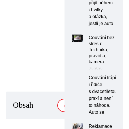
přijít během
chvilky
a otázka,
jestli je auto
Couvání bez
stresu:
Technika,
pravidla,
kamera
3.8.2026
Couvání trápí
i řidiče
s dvacetiletou
praxí a není
Obsah
to náhoda.
ZOBRAZIT
Auto se
Reklamace