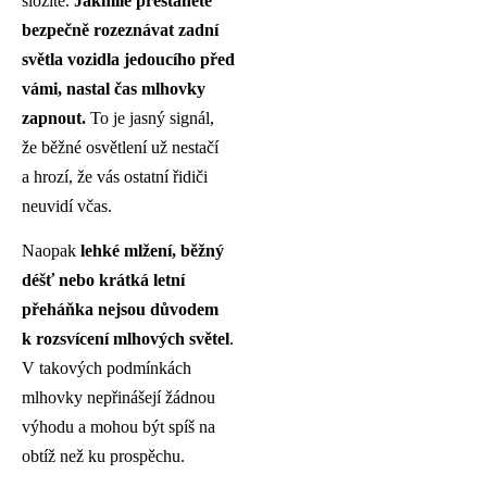
složité.
Jakmile přestanete
bezpečně rozeznávat zadní
světla vozidla jedoucího před
vámi, nastal čas mlhovky
zapnout.
To je jasný signál,
že běžné osvětlení už nestačí
a hrozí, že vás ostatní řidiči
neuvidí včas.
Naopak
lehké mlžení, běžný
déšť nebo krátká letní
přeháňka nejsou důvodem
k rozsvícení mlhových světel
.
V takových podmínkách
mlhovky nepřinášejí žádnou
výhodu a mohou být spíš na
obtíž než ku prospěchu.