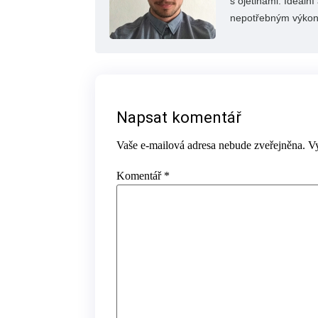
s ojetinami. Ideáln
nepotřebným výko
Napsat komentář
Vaše e-mailová adresa nebude zveřejněna.
V
Komentář
*