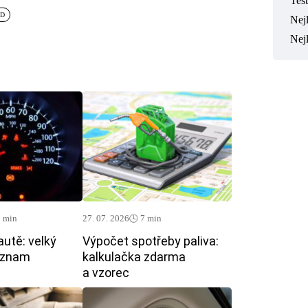
Tes
RD
Nejl
Nej
0 min
27. 07. 2026
🕓 7 min
autě: velký
Výpočet spotřeby paliva:
ýznam
kalkulačka zdarma
a vzorec