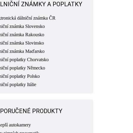
LNIČNÍ ZNÁMKY A POPLATKY
ktronická dálniční známka ČR
niční známka Slovensko
niční známka Rakousko
niční známka Slovinsko
niční známka Maďarsko
niční poplatky Chorvatsko
niční poplatky Německo
niční poplatky Polsko
iční poplatky Itálie
PORUČENÉ PRODUKTY
lepší autokamery