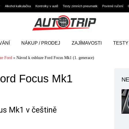
y
Alkohol kalkulačka
Kontrolky v autě
Testy zimních pneumatik
Povinné ručení
VÁNÍ
NÁKUP / PRODEJ
ZAJÍMAVOSTI
TESTY
ze Ford
»
Návod k osbluze Ford Focus Mk1 (1. generace)
Ford Focus Mk1
NE
us Mk1 v češtině