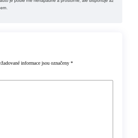
í auto je podle mě nenápadné a prostorné, ale disponuje až
nem.
yžadované informace jsou označeny
*