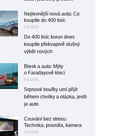
Nejlevnější nová auta: Co
koupíte do 400 tisíc
5.8.2026
Do 400 tisíc korun dnes
koupíte překvapivě slušný
výběr nových
Blesk a auto: Mýty
o Faradayově kleci
4.8.2026
Srpnové bouřky umí přijít
během chvilky a otázka, jestli
je auto
Couvání bez stresu:
Technika, pravidla, kamera
3.8.2026