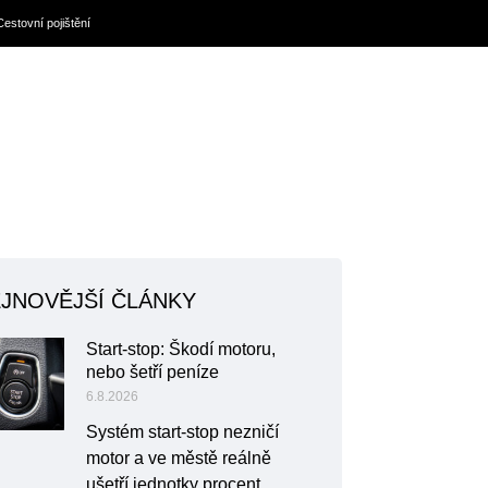
Cestovní pojištění
JNOVĚJŠÍ ČLÁNKY
Start-stop: Škodí motoru,
nebo šetří peníze
6.8.2026
Systém start-stop nezničí
motor a ve městě reálně
ušetří jednotky procent