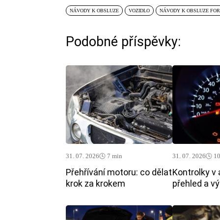
NÁVODY K OBSLUZE
VOZIDLO
NÁVODY K OBSLUZE FO
Podobné příspěvky:
31. 07. 2026
🕓 7 min
31. 07. 2026
🕓 1
Přehřívání motoru: co dělat
Kontrolky v 
krok za krokem
přehled a v