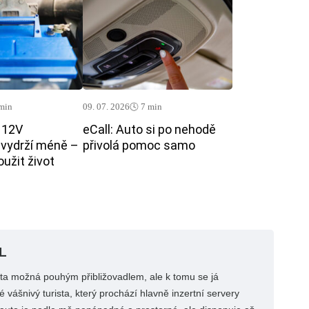
 min
09. 07. 2026
🕓 7 min
 12V
eCall: Auto si po nehodě
 vydrží méně –
přivolá pomoc samo
loužit život
L
uta možná pouhým přibližovadlem, ale k tomu se já
 vášnivý turista, který prochází hlavně inzertní servery