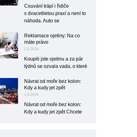
Couvání trápí i řidiče
s dvacetiletou praxí a není to
náhoda. Auto se
Reklamace ojetiny: Na co
máte právo
2.8.2026
Koupili jste ojetinu a za pár
týdnů se ozvala vada, o které
Návrat od moře bez kolon:
Kdy a kudy jet zpět
1.8.2026
Návrat od moře bez kolon:
Kdy a kudy jet zpět Chcete