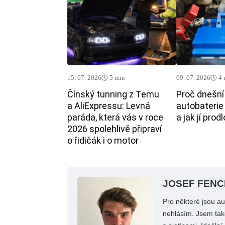
15. 07. 2026
🕓 5 min
09. 07. 2026
🕓 4
Čínský tunning z Temu
Proč dnešní
a AliExpressu: Levná
autobaterie
paráda, která vás v roce
a jak jí prod
2026 spolehlivě připraví
o řidičák i o motor
JOSEF FENC
Pro některé jsou a
nehlásím. Jsem také