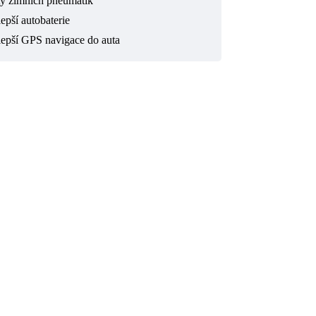
ty zimních pneumatik
epší autobaterie
lepší GPS navigace do auta