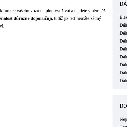
DÁ
k funkce vašeho vozu na plno využívat a najdete v něm též
Ele
 znalost důrazně doporučují
, tudíž již teď nemáte žádný
Dál
yl.
Dál
Dál
Dál
Dál
Dál
Dál
Dáln
DO
Nej