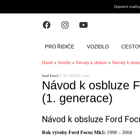
Dopravní značk
PRO ŘIDIČE
VOZIDLO
CESTO
Domů
»
Vozidlo
»
Návody k obsluze
»
Návody k obslu
Josef Fencl
22. 06. 2019
🕓 1 min
Návod k osbluze 
(1. generace)
Návod k obsluze Ford Foc
Rok výroby Ford Focus Mk1:
1998 – 2004