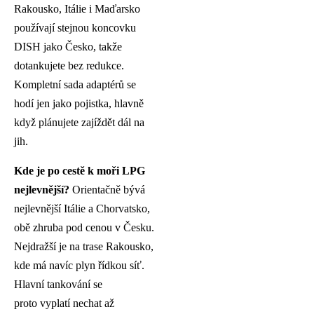
Rakousko, Itálie i Maďarsko
používají stejnou koncovku
DISH jako Česko, takže
dotankujete bez redukce.
Kompletní sada adaptérů se
hodí jen jako pojistka, hlavně
když plánujete zajíždět dál na
jih.
Kde je po cestě k moři LPG
nejlevnější?
Orientačně bývá
nejlevnější Itálie a Chorvatsko,
obě zhruba pod cenou v Česku.
Nejdražší je na trase Rakousko,
kde má navíc plyn řídkou síť.
Hlavní tankování se
proto vyplatí nechat až