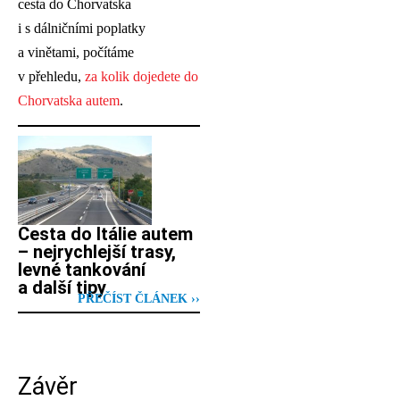
cesta do Chorvatska
i s dálničními poplatky
a vinětami, počítáme
v přehledu,
za kolik dojedete do
Chorvatska autem
.
Cesta do Itálie autem
– nejrychlejší trasy,
levné tankování
a další tipy
PŘEČÍST ČLÁNEK ››
Závěr