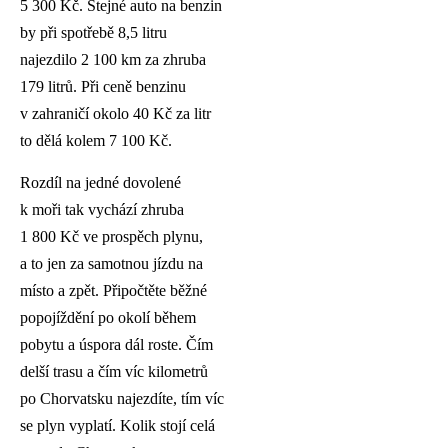
5 300 Kč. Stejné auto na benzin
by při spotřebě 8,5 litru
najezdilo 2 100 km za zhruba
179 litrů. Při ceně benzinu
v zahraničí okolo 40 Kč za litr
to dělá kolem 7 100 Kč.
Rozdíl na jedné dovolené
k moři tak vychází zhruba
1 800 Kč ve prospěch plynu,
a to jen za samotnou jízdu na
místo a zpět. Připočtěte běžné
popojíždění po okolí během
pobytu a úspora dál roste. Čím
delší trasu a čím víc kilometrů
po Chorvatsku najezdíte, tím víc
se plyn vyplatí. Kolik stojí celá