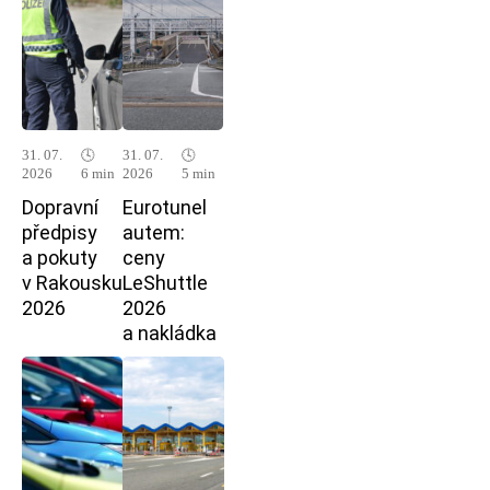
31. 07.
🕓
31. 07.
🕓
2026
6 min
2026
5 min
Dopravní
Eurotunel
předpisy
autem:
a pokuty
ceny
v Rakousku
LeShuttle
2026
2026
a nakládka