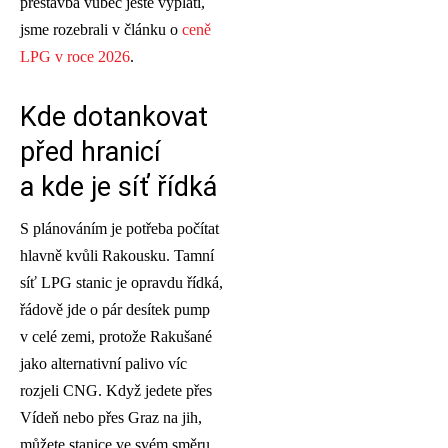
přestavba vůbec ještě vyplatí,
jsme rozebrali v článku o
ceně
LPG v roce 2026
.
Kde dotankovat
před hranicí
a kde je síť řídká
S plánováním je potřeba počítat
hlavně kvůli Rakousku. Tamní
síť LPG stanic je opravdu řídká,
řádově jde o pár desítek pump
v celé zemi, protože Rakušané
jako alternativní palivo víc
rozjeli CNG. Když jedete přes
Vídeň nebo přes Graz na jih,
můžete stanice ve svém směru