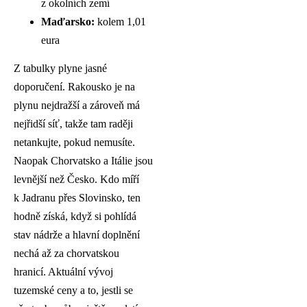
z okolních zemí
Maďarsko:
kolem 1,01
eura
Z tabulky plyne jasné
doporučení. Rakousko je na
plynu nejdražší a zároveň má
nejřidší síť, takže tam raději
netankujte, pokud nemusíte.
Naopak Chorvatsko a Itálie jsou
levnější než Česko. Kdo míří
k Jadranu přes Slovinsko, ten
hodně získá, když si pohlídá
stav nádrže a hlavní doplnění
nechá až za chorvatskou
hranicí. Aktuální vývoj
tuzemské ceny a to, jestli se