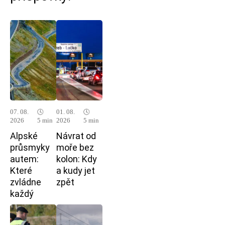
07. 08.
🕓
01. 08.
🕓
2026
5 min
2026
5 min
Alpské
Návrat od
průsmyky
moře bez
autem:
kolon: Kdy
Které
a kudy jet
zvládne
zpět
každý