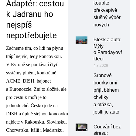
Adaptér: cestou
koupíte
překvapivě
k Jadranu ho
slušný výběr
nejspíš
nových
nepotřebujete
Blesk a auto:
Mýty
Začneme tím, co lidi na plynu
o Faradayově
trápí nejvíc, tedy koncovkou.
kleci
V Evropě se používají čtyři
4.8.2026
systémy plnění, konkrétně
Srpnové
ACME, DISH, bajonet
bouřky umí
a Euronozzle. Zní to složitě, ale
přijít během
pro cestu k moři je to
chvilky
a otázka,
jednoduché. Česko jede na
jestli je auto
DISH a úplně stejnou koncovku
najdete v Rakousku, Slovinsku,
Couvání bez
Chorvatsku, Itálii i Maďarsku.
stresu: