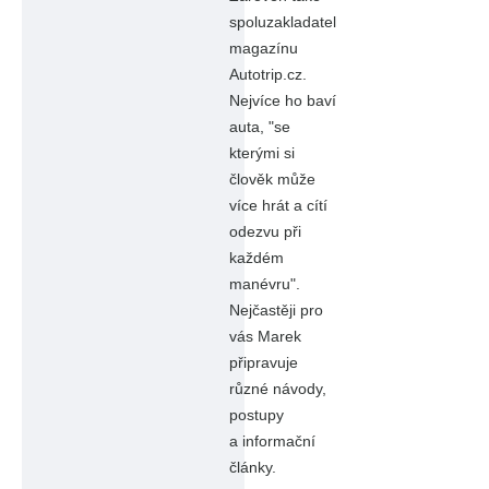
spoluzakladatel
magazínu
Autotrip.cz.
Nejvíce ho baví
auta, "se
kterými si
člověk může
více hrát a cítí
odezvu při
každém
manévru".
Nejčastěji pro
vás Marek
připravuje
různé návody,
postupy
a informační
články.