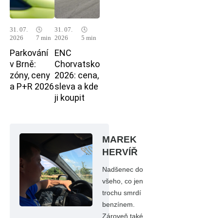
31. 07.
🕓
31. 07.
🕓
2026
7 min
2026
5 min
Parkování
ENC
v Brně:
Chorvatsko
zóny, ceny
2026: cena,
a P+R 2026
sleva a kde
ji koupit
MAREK
HERVÍŘ
Nadšenec do
všeho, co jen
trochu smrdí
benzínem.
Zároveň také