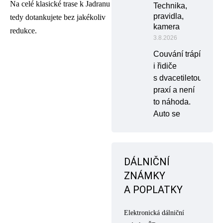
Na celé klasické trase k Jadranu
Technika,
pravidla,
tedy dotankujete bez jakékoliv
kamera
redukce.
3.8.2026
Couvání trápí
i řidiče
s dvacetiletou
praxí a není
to náhoda.
Auto se
DÁLNIČNÍ
ZNÁMKY
A POPLATKY
Elektronická dálniční