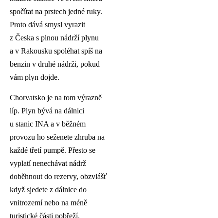
spočítat na prstech jedné ruky.
Proto dává smysl vyrazit
z Česka s plnou nádrží plynu
a v Rakousku spoléhat spíš na
benzin v druhé nádrži, pokud
vám plyn dojde.
Chorvatsko je na tom výrazně
líp. Plyn bývá na dálnici
u stanic INA a v běžném
provozu ho seženete zhruba na
každé třetí pumpě. Přesto se
vyplatí nenechávat nádrž
doběhnout do rezervy, obzvlášť
když sjedete z dálnice do
vnitrozemí nebo na méně
turistické části pobřeží.