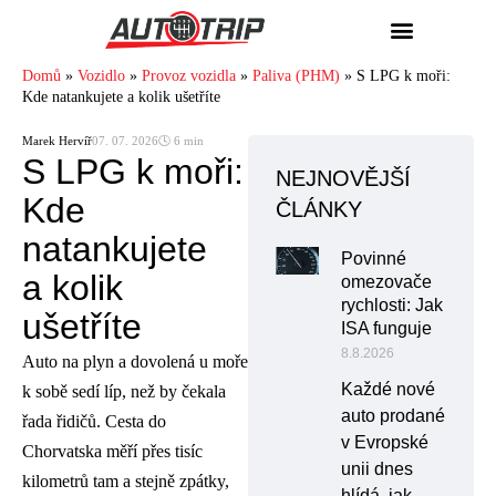
Domů
»
Vozidlo
»
Provoz vozidla
»
Paliva (PHM)
»
S LPG k moři:
Kde natankujete a kolik ušetříte
Marek Hervíř
07. 07. 2026
🕓 6 min
S LPG k moři:
NEJNOVĚJŠÍ
Kde
ČLÁNKY
natankujete
Povinné
a kolik
omezovače
rychlosti: Jak
ušetříte
ISA funguje
8.8.2026
Auto na plyn a dovolená u moře
Každé nové
k sobě sedí líp, než by čekala
auto prodané
řada řidičů. Cesta do
v Evropské
Chorvatska měří přes tisíc
unii dnes
kilometrů tam a stejně zpátky,
hlídá, jak