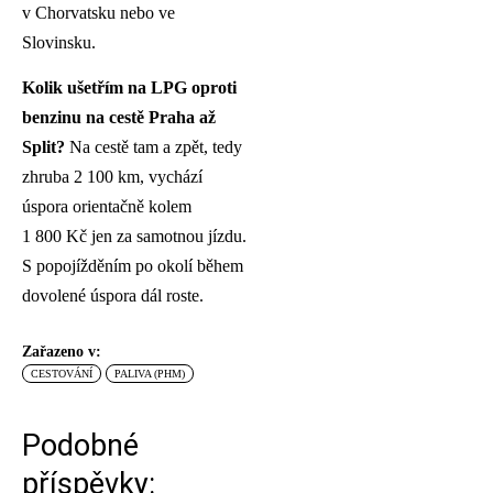
v Chorvatsku nebo ve
Slovinsku.
Kolik ušetřím na LPG oproti
benzinu na cestě Praha až
Split?
Na cestě tam a zpět, tedy
zhruba 2 100 km, vychází
úspora orientačně kolem
1 800 Kč jen za samotnou jízdu.
S popojížděním po okolí během
dovolené úspora dál roste.
Zařazeno v:
CESTOVÁNÍ
PALIVA (PHM)
Podobné
příspěvky: