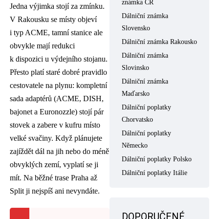
známka ČR
Jedna výjimka stojí za zmínku.
Dálniční známka
V Rakousku se místy objeví
Slovensko
i typ ACME, tamní stanice ale
Dálniční známka Rakousko
obvykle mají redukci
Dálniční známka
k dispozici u výdejního stojanu.
Slovinsko
Přesto platí staré dobré pravidlo
Dálniční známka
cestovatele na plynu: kompletní
Maďarsko
sada adaptérů (ACME, DISH,
Dálniční poplatky
bajonet a Euronozzle) stojí pár
Chorvatsko
stovek a zabere v kufru místo
Dálniční poplatky
velké svačiny. Když plánujete
Německo
zajíždět dál na jih nebo do méně
Dálniční poplatky Polsko
obvyklých zemí, vyplatí se ji
Dálniční poplatky Itálie
mít. Na běžné trase Praha až
Split ji nejspíš ani nevyndáte.
DOPORUČENÉ