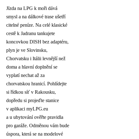
Jízda na LPG k moři dává
smysl a na dálkové trase ušetří
citelné peníze. Na celé klasické
cestě k Jadranu tankujete
koncovkou DISH bez adaptéru,
plyn je ve Slovinsku,
Chorvatsku i Itálii levnější než
doma a hlavní doplnění se
vyplatí nechat až za
chorvatskou hranicí. Pohlídejte
si řídkou síť v Rakousku,
dopředu si projeďte stanice
v aplikaci myLPG.eu
a u ubytování ověřte pravidla
pro garáže. Odměnou vám bude
úspora, která se na modelové