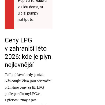
Poprvé to zkuste
v klidu doma, ať
u cizí pumpy
netápete.
Ceny LPG
v zahraničí léto
2026: kde je plyn
nejlevnější
Teď to hlavní, tedy peníze.
Následující čísla jsou orientační
průměrné ceny za litr LPG
podle portálu myLPG.eu
z přelomu zimy a jara