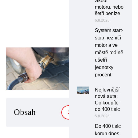
Škodí
motoru, nebo
šetří peníze
6.8.2026
Systém start-
stop nezničí
motor a ve
městě reálně
ušetří
jednotky
procent
Nejlevnější
nová auta:
Co koupíte
do 400 tisíc
Obsah
ZOBRAZIT
5.8.2026
Do 400 tisíc
korun dnes