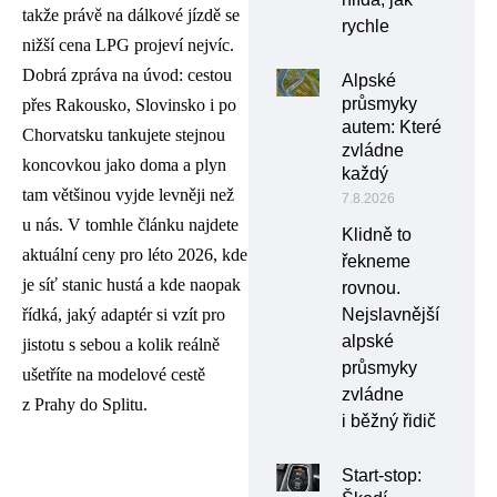
takže právě na dálkové jízdě se
rychle
nižší cena LPG projeví nejvíc.
Dobrá zpráva na úvod: cestou
Alpské
průsmyky
přes Rakousko, Slovinsko i po
autem: Které
Chorvatsku tankujete stejnou
zvládne
koncovkou jako doma a plyn
každý
tam většinou vyjde levněji než
7.8.2026
u nás. V tomhle článku najdete
Klidně to
aktuální ceny pro léto 2026, kde
řekneme
je síť stanic hustá a kde naopak
rovnou.
řídká, jaký adaptér si vzít pro
Nejslavnější
alpské
jistotu s sebou a kolik reálně
průsmyky
ušetříte na modelové cestě
zvládne
z Prahy do Splitu.
i běžný řidič
Start-stop: