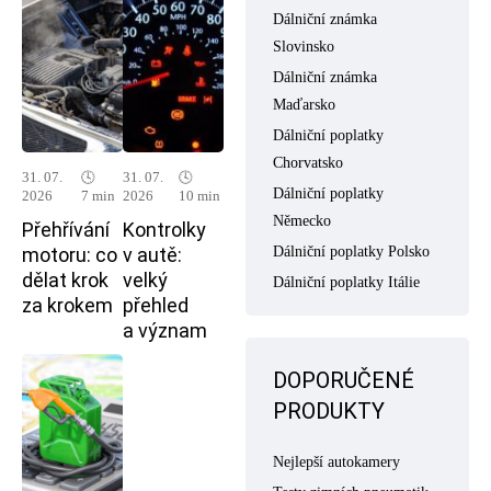
Dálniční známka
Slovinsko
Dálniční známka
Maďarsko
Dálniční poplatky
Chorvatsko
31. 07.
🕓
31. 07.
🕓
Dálniční poplatky
2026
7 min
2026
10 min
Německo
Přehřívání
Kontrolky
Dálniční poplatky Polsko
motoru: co
v autě:
dělat krok
velký
Dálniční poplatky Itálie
za krokem
přehled
a význam
DOPORUČENÉ
PRODUKTY
Nejlepší autokamery