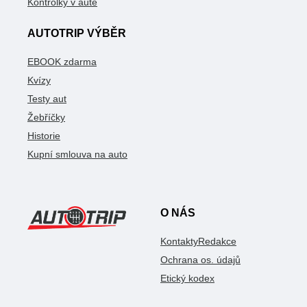
Kontrolky v autě
AUTOTRIP VÝBĚR
EBOOK zdarma
Kvízy
Testy aut
Žebříčky
Historie
Kupní smlouva na auto
O NÁS
Kontakty
Redakce
Ochrana os. údajů
Etický kodex