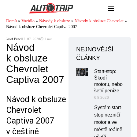
Domů
»
Vozidlo
»
Návody k obsluze
»
Návody k obsluze Chevrolet
»
Návod k obsluze Chevrolet Captiva 2007
Josef Fencl
17. 07. 2020
🕓 1 min
Návod
NEJNOVĚJŠÍ
k obsluze
ČLÁNKY
Chevrolet
Start-stop:
Captiva 2007
Škodí
motoru, nebo
šetří peníze
Návod k obsluze
6.8.2026
Systém start-
Chevrolet
stop nezničí
Captiva 2007
motor a ve
v češtině
městě reálně
ušetří