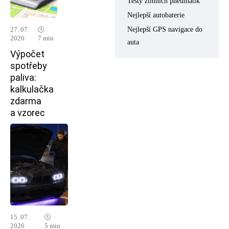
Testy zimních pneumatik
Nejlepší autobaterie
Nejlepší GPS navigace do
27. 07.
🕓
2026
7 min
auta
Výpočet
spotřeby
paliva:
kalkulačka
zdarma
a vzorec
15. 07.
🕓
2026
5 min