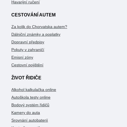
Havarijní ručení
CESTOVÁNÍ AUTEM
Za kolik do Chorvatska autem?
Dálniční známky a poplatky
Dopravní předpisy
Pokuty v zahraničí
Emisní zóny
Cestovní pojištění
ŽIVOT ŘIDIČE
Alkohol kalkulačka online
Autoškola testy online
Bodový systém řidičů
Kamery do auta
Srovnání autobaterií