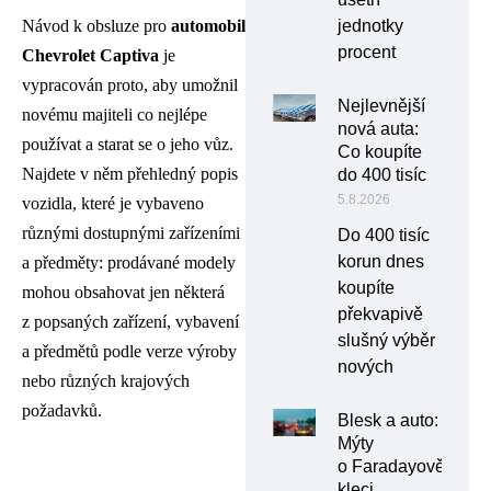
Návod k obsluze pro
automobil
jednotky
procent
Chevrolet Captiva
je
vypracován proto, aby umožnil
Nejlevnější
novému majiteli co nejlépe
nová auta:
používat a starat se o jeho vůz.
Co koupíte
Najdete v něm přehledný popis
do 400 tisíc
5.8.2026
vozidla, které je vybaveno
různými dostupnými zařízeními
Do 400 tisíc
korun dnes
a předměty: prodávané modely
koupíte
mohou obsahovat jen některá
překvapivě
z popsaných zařízení, vybavení
slušný výběr
a předmětů podle verze výroby
nových
nebo různých krajových
požadavků.
Blesk a auto:
Mýty
o Faradayově
kleci