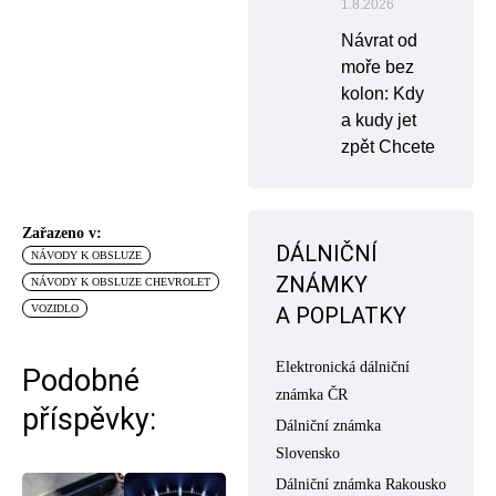
1.8.2026
Návrat od
moře bez
kolon: Kdy
a kudy jet
zpět Chcete
Zařazeno v:
DÁLNIČNÍ
NÁVODY K OBSLUZE
ZNÁMKY
NÁVODY K OBSLUZE CHEVROLET
A POPLATKY
VOZIDLO
Elektronická dálniční
Podobné
známka ČR
příspěvky:
Dálniční známka
Slovensko
Dálniční známka Rakousko