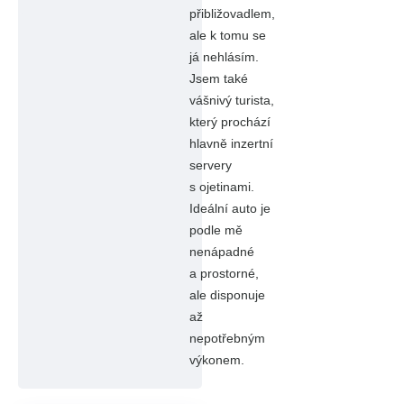
přibližovadlem,
ale k tomu se
já nehlásím.
Jsem také
vášnivý turista,
který prochází
hlavně inzertní
servery
s ojetinami.
Ideální auto je
podle mě
nenápadné
a prostorné,
ale disponuje
až
nepotřebným
výkonem.