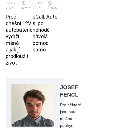
09. 07.
🕓
09. 07.
🕓
2026
4 min
2026
7 min
Proč
eCall: Auto
dnešní 12V
si po
autobaterie
nehodě
vydrží
přivolá
méně –
pomoc
a jak jí
samo
prodloužit
život
JOSEF
FENCL
Pro některé
jsou auta
možná
pouhým