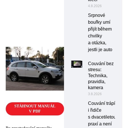
4.8.2026
Srpnové
bouřky umí
přijít během
chvilky
a otázka,
jestli je auto
Couvání bez
stresu:
Technika,
pravidla,
kamera
3.8.2026
Couvání trápí
STÁHNOUT MANUÁL
i řidiče
V PDF
s dvacetiletou
praxí a není