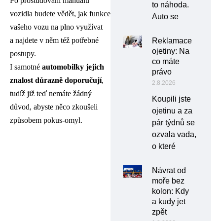
Po prostudování manuálu
to náhoda.
vozidla budete vědět, jak funkce
Auto se
vašeho vozu na plno využívat
a najdete v něm též potřebné
Reklamace
ojetiny: Na
postupy.
co máte
I samotné
automobilky jejich
právo
znalost důrazně doporučují
,
2.8.2026
tudíž již teď nemáte žádný
Koupili jste
důvod, abyste něco zkoušeli
ojetinu a za
způsobem pokus-omyl.
pár týdnů se
ozvala vada,
o které
Návrat od
moře bez
kolon: Kdy
a kudy jet
zpět