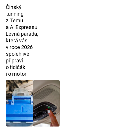
Čínský
tunning
z Temu
a AliExpressu:
Levná paráda,
která vás
v roce 2026
spolehlivě
připraví
o řidičák
i o motor