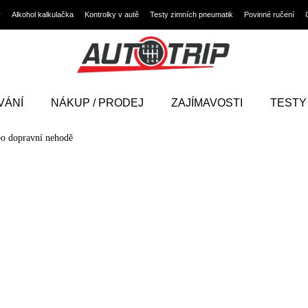
y
Alkohol kalkulačka
Kontrolky v autě
Testy zimních pneumatik
Povinné ručení
VÁNÍ
NÁKUP / PRODEJ
ZAJÍMAVOSTI
TESTY
po dopravní nehodě