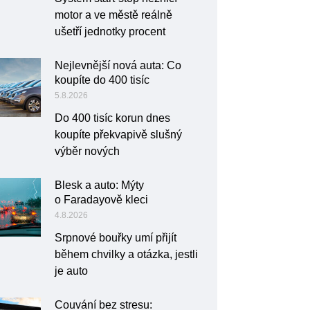
motor a ve městě reálně
ušetří jednotky procent
Nejlevnější nová auta: Co
koupíte do 400 tisíc
5.8.2026
Do 400 tisíc korun dnes
koupíte překvapivě slušný
výběr nových
Blesk a auto: Mýty
o Faradayově kleci
4.8.2026
Srpnové bouřky umí přijít
během chvilky a otázka, jestli
je auto
Couvání bez stresu: