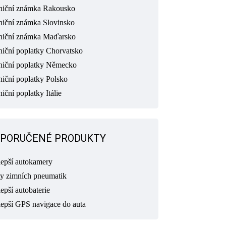
niční známka Rakousko
niční známka Slovinsko
niční známka Maďarsko
niční poplatky Chorvatsko
niční poplatky Německo
niční poplatky Polsko
iční poplatky Itálie
PORUČENÉ PRODUKTY
lepší autokamery
ty zimních pneumatik
epší autobaterie
lepší GPS navigace do auta