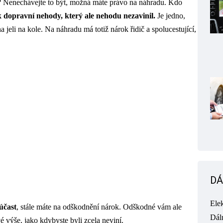
ě? Nenechávejte to být, možná máte právo na náhradu. Kdo
k dopravní nehody, který ale nehodu nezavinil.
Je jedno,
na jeli na kole. Na náhradu má totiž nárok řidič a spolucestující,
DÁ
Ele
účast
, stále máte na odškodnění nárok. Odškodné vám ale
Dál
výše, jako kdybyste byli zcela neviní.