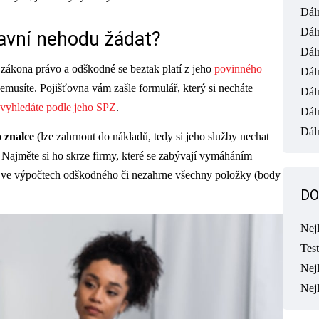
Dál
Dál
avní nehodu žádat?
Dál
e zákona právo a odškodné se beztak platí z jeho
povinného
Dál
usíte. Pojišťovna vám zašle formulář, který si necháte
Dál
vyhledáte podle jeho SPZ
.
Dál
Dáln
 znalce
(lze zahrnout do nákladů, tedy si jeho služby nechat
. Najměte si ho skrze firmy, které se zabývají vymáháním
ý ve výpočtech odškodného či nezahrne všechny položky (body
DO
Nej
Tes
Nejl
Nej