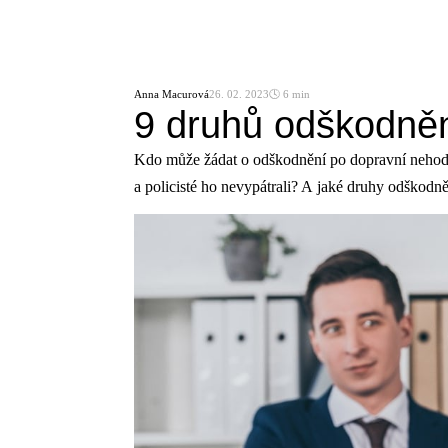
Anna Macurová
26. 02. 2023
🕓 6 min
9 druhů odškodně
Kdo může žádat o odškodnění po dopravní nehodě
a policisté ho nevypátrali? A jaké druhy odškodn