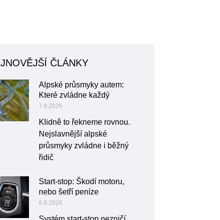
JNOVĚJŠÍ ČLÁNKY
Alpské průsmyky autem:
Které zvládne každý
7.8.2026
Klidně to řekneme rovnou.
Nejslavnější alpské
průsmyky zvládne i běžný
řidič
Start-stop: Škodí motoru,
nebo šetří peníze
6.8.2026
Systém start-stop nezničí