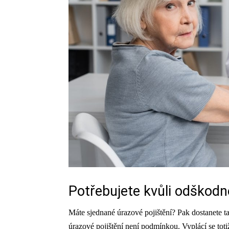
Potřebujete kvůli odškodně
Máte sjednané úrazové pojištění? Pak dostanete ta
úrazové pojištění není podmínkou. Vyplácí se to