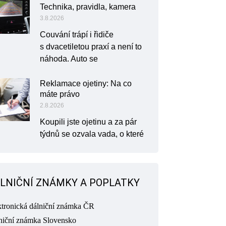
Technika, pravidla, kamera
3.8.2026
Couvání trápí i řidiče
s dvacetiletou praxí a není to
náhoda. Auto se
Reklamace ojetiny: Na co
máte právo
2.8.2026
Koupili jste ojetinu a za pár
týdnů se ozvala vada, o které
LNIČNÍ ZNÁMKY A POPLATKY
ktronická dálniční známka ČR
niční známka Slovensko