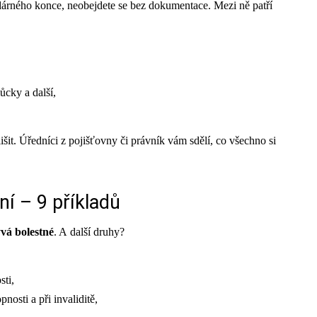
dárného konce, neobejdete se bez dokumentace. Mezi ně patří
ůcky a další,
išit. Úředníci z pojišťovny či právník vám sdělí, co všechno si
í – 9 příkladů
vá bolestné
. A další druhy?
sti,
nosti a při invaliditě,