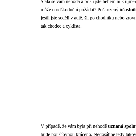
Stala se vám nehoda a přišli jste během ní k újm
může o odškodnění požádat? Poškozený
účastní
jestli jste seděli v autě, šli po chodníku nebo zrov
tak chodec a cyklista.
V případě, že vám byla při nehodě
uznaná spolu
bude pojišťovnou kráceno. Nedosáhne tedy takové 