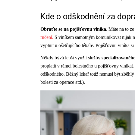
Kde o odškodnění za dopr
Obraťte se na pojišťovnu viníka
. Máte na to z
ručení.
S viníkem samotným komunikovat nijak nem
vyplnit u ošetřujícího lékaře.
Pojišťovnu viníka si
Někdy bývá lepší využít služby
specializovaného
proplatit v rámci bolestného u pojišťovny viníka)
odškodného. Běžný lékař totiž nemusí být zběhl
bolesti za operace atd.).