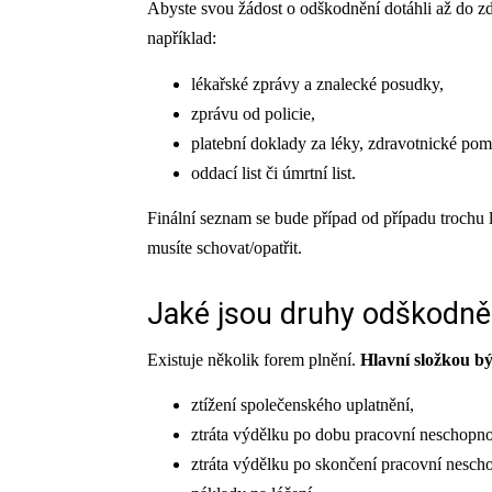
Abyste svou žádost o odškodnění dotáhli až do z
například:
lékařské zprávy a znalecké posudky,
zprávu od policie,
platební doklady za léky, zdravotnické pom
oddací list či úmrtní list.
Finální seznam se bude případ od případu trochu l
musíte schovat/opatřit.
Jaké jsou druhy odškodněn
Existuje několik forem plnění.
Hlavní složkou bý
ztížení společenského uplatnění,
ztráta výdělku po dobu pracovní neschopno
ztráta výdělku po skončení pracovní neschop