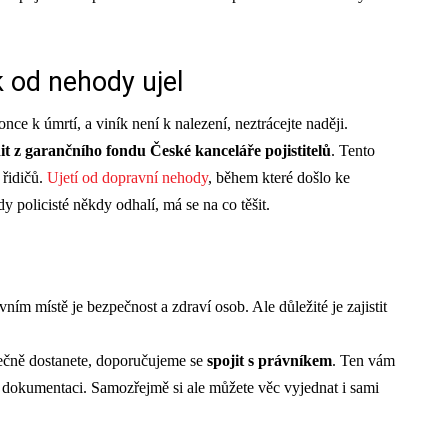
k od nehody ujel
e k úmrtí, a viník není k nalezení, neztrácejte naději.
it z garančního fondu České kanceláře pojistitelů
. Tento
 řidičů.
Ujetí od dopravní nehody
, během které došlo ke
y policisté někdy odhalí, má se na co těšit.
vním místě je bezpečnost a zdraví osob. Ale důležité je zajistit
utečně dostanete, doporučujeme se
spojit s právníkem
. Ten vám
u dokumentaci. Samozřejmě si ale můžete věc vyjednat i sami