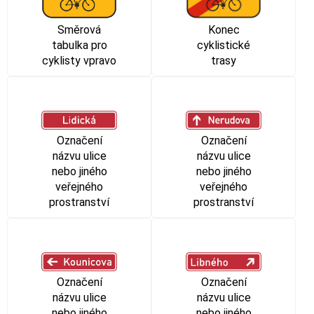
Směrová
Konec
tabulka pro
cyklistické
cyklisty vpravo
trasy
Označení
Označení
názvu ulice
názvu ulice
nebo jiného
nebo jiného
veřejného
veřejného
prostranství
prostranství
Označení
Označení
názvu ulice
názvu ulice
nebo jiného
nebo jiného