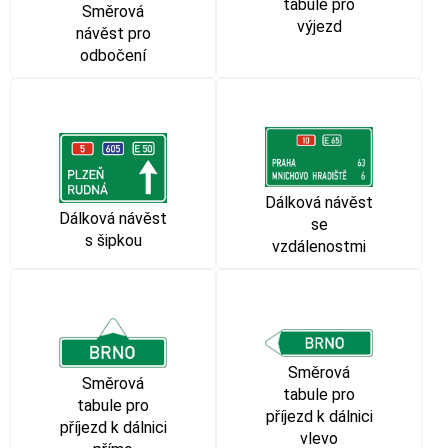
tabule pro
Směrová
výjezd
návěst pro
odbočení
Dálková návěst
Dálková návěst
se
s šipkou
vzdálenostmi
Směrová
Směrová
tabule pro
tabule pro
příjezd k dálnici
příjezd k dálnici
vlevo