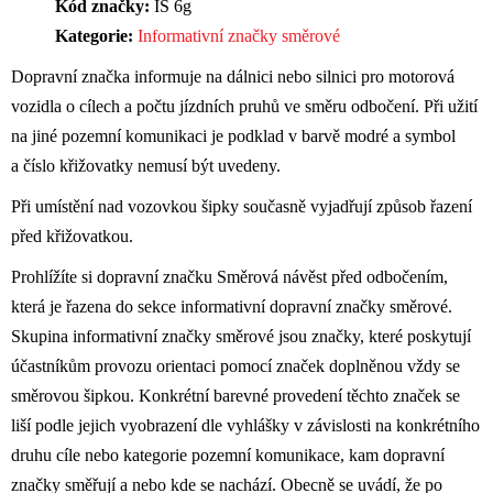
Kód značky:
IS 6g
Kategorie:
Informativní značky směrové
Dopravní značka informuje na dálnici nebo silnici pro motorová
vozidla o cílech a počtu jízdních pruhů ve směru odbočení. Při užití
na jiné pozemní komunikaci je podklad v barvě modré a symbol
a číslo křižovatky nemusí být uvedeny.
Při umístění nad vozovkou šipky současně vyjadřují způsob řazení
před křižovatkou.
Prohlížíte si dopravní značku Směrová návěst před odbočením,
která je řazena do sekce informativní dopravní značky směrové.
Skupina informativní značky směrové jsou značky, které poskytují
účastníkům provozu orientaci pomocí značek doplněnou vždy se
směrovou šipkou. Konkrétní barevné provedení těchto značek se
liší podle jejich vyobrazení dle vyhlášky v závislosti na konkrétního
druhu cíle nebo kategorie pozemní komunikace, kam dopravní
značky směřují a nebo kde se nachází. Obecně se uvádí, že po