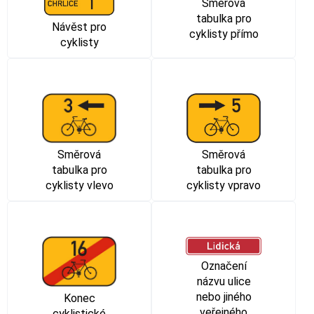
Směrová
tabulka pro
Návěst pro
cyklisty přímo
cyklisty
Směrová
Směrová
tabulka pro
tabulka pro
cyklisty vlevo
cyklisty vpravo
Označení
názvu ulice
nebo jiného
Konec
veřejného
cyklistické