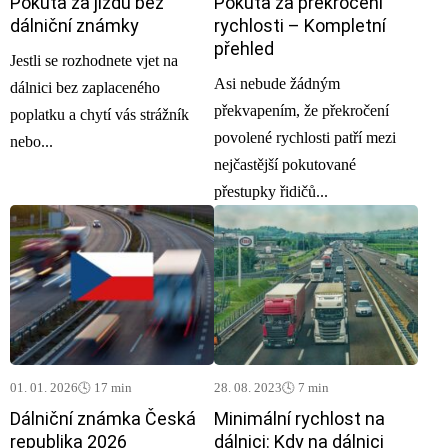
Pokuta za jízdu bez
Pokuta za překročení
dálniční známky
rychlosti – Kompletní
přehled
Jestli se rozhodnete vjet na
Asi nebude žádným
dálnici bez zaplaceného
překvapením, že překročení
poplatku a chytí vás strážník
povolené rychlosti patří mezi
nebo...
nejčastější pokutované
přestupky řidičů...
01. 01. 2026
🕓 17 min
28. 08. 2023
🕓 7 min
Dálniční známka Česká
Minimální rychlost na
republika 2026
dálnici: Kdy na dálnici