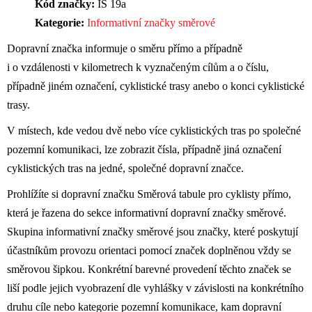
Kód značky:
IS 19a
Kategorie:
Informativní značky směrové
Dopravní značka informuje o směru přímo a případně
i o vzdálenosti v kilometrech k vyznačeným cílům a o číslu,
případně jiném označení, cyklistické trasy anebo o konci cyklistické
trasy.
V místech, kde vedou dvě nebo více cyklistických tras po společné
pozemní komunikaci, lze zobrazit čísla, případně jiná označení
cyklistických tras na jedné, společné dopravní značce.
Prohlížíte si dopravní značku Směrová tabule pro cyklisty přímo,
která je řazena do sekce informativní dopravní značky směrové.
Skupina informativní značky směrové jsou značky, které poskytují
účastníkům provozu orientaci pomocí značek doplněnou vždy se
směrovou šipkou. Konkrétní barevné provedení těchto značek se
liší podle jejich vyobrazení dle vyhlášky v závislosti na konkrétního
druhu cíle nebo kategorie pozemní komunikace, kam dopravní