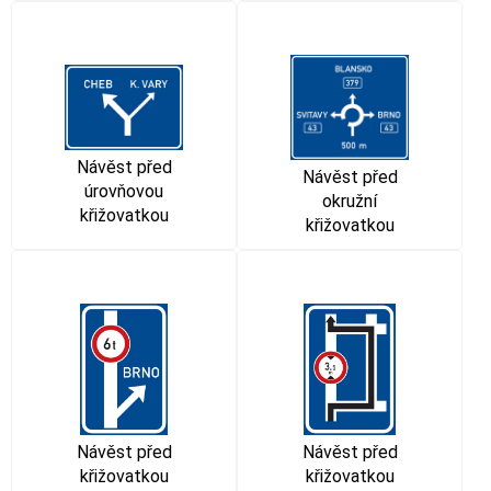
Návěst před
Návěst před
úrovňovou
okružní
křižovatkou
křižovatkou
Návěst před
Návěst před
křižovatkou
křižovatkou