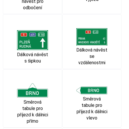
návěst pro
odbočení
Dálková návěst
Dálková návěst
se
s šipkou
vzdálenostmi
Směrová
Směrová
tabule pro
tabule pro
příjezd k dálnici
příjezd k dálnici
vlevo
přímo