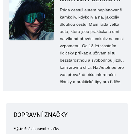
Ráda cestuji autem neplánovaně
kamkoliv, kdykoliv a na, jakkoliv
dlouhou cestu. Mám ráda velká
auta, která jsou praktická a umí
na víkend převést cokoliv na co si
vzpomenu. Od 18 let vlastním
řidičský průkaz a užívám si tu
bezstarostnou a svobodnou jízdu,
kam zrovna chci. Na Autotripu pro
vás převážně píšu informační
články a praktické tipy pro řidiče.
DOPRAVNÍ ZNAČKY
Výstražné dopravní značky