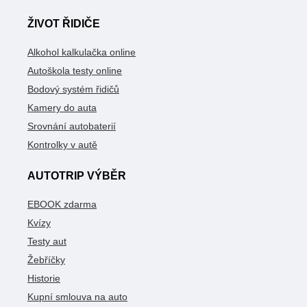
ŽIVOT ŘIDIČE
Alkohol kalkulačka online
Autoškola testy online
Bodový systém řidičů
Kamery do auta
Srovnání autobaterií
Kontrolky v autě
AUTOTRIP VÝBĚR
EBOOK zdarma
Kvízy
Testy aut
Žebříčky
Historie
Kupní smlouva na auto