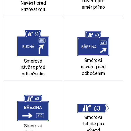
návěst pro
Návěst před
směr přímo
křižovatkou
Směrová
Směrová
návěst před
návěst před
odbočením
odbočením
Směrová
tabule pro
Směrová
výjezd