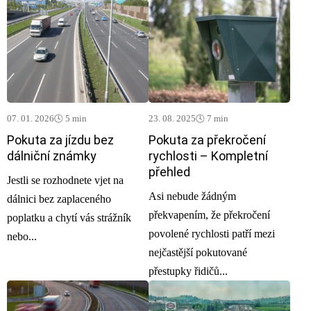
07. 01. 2026
🕓 5 min
23. 08. 2025
🕓 7 min
Pokuta za jízdu bez
Pokuta za překročení
dálniční známky
rychlosti – Kompletní
přehled
Jestli se rozhodnete vjet na
Asi nebude žádným
dálnici bez zaplaceného
překvapením, že překročení
poplatku a chytí vás strážník
povolené rychlosti patří mezi
nebo...
nejčastější pokutované
přestupky řidičů...