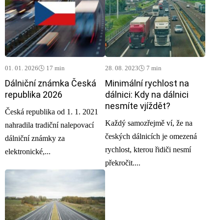
01. 01. 2026
🕓 17 min
28. 08. 2023
🕓 7 min
Dálniční známka Česká
Minimální rychlost na
republika 2026
dálnici: Kdy na dálnici
nesmíte vjíždět?
Česká republika od 1. 1. 2021
Každý samozřejmě ví, že na
nahradila tradiční nalepovací
českých dálnicích je omezená
dálniční známky za
rychlost, kterou řidiči nesmí
elektronické,...
překročit....