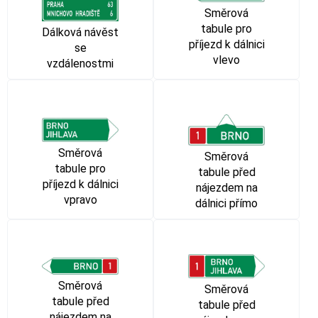
Směrová
tabule pro
Dálková návěst
příjezd k dálnici
se
vlevo
vzdálenostmi
Směrová
Směrová
tabule pro
tabule před
příjezd k dálnici
nájezdem na
vpravo
dálnici přímo
Směrová
Směrová
tabule před
tabule před
nájezdem na