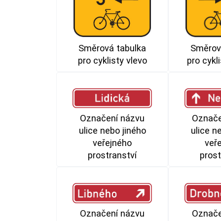
Směrov
Směrová tabulka
pro cykl
pro cyklisty vlevo
Označení názvu
Označe
ulice nebo jiného
ulice n
veřejného
veř
prostranství
prost
Označení názvu
Označe