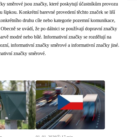
ky směrové jsou značky, které poskytují účastníkům provozu
 šipkou. Konkrétní barevné provedení těchto značek se liší
a konkrétního druhu cíle nebo kategorie pozemní komunikace,
Obecně se uvádí, že po dálnici se používají dopravní značky
arvě modré nebo bílé. Informativní značky se rozdělují na
zní, informativní značky směrové a informativní značky jiné.
mativní značky směrové.
in
01. 01. 2026
🕓 17 min