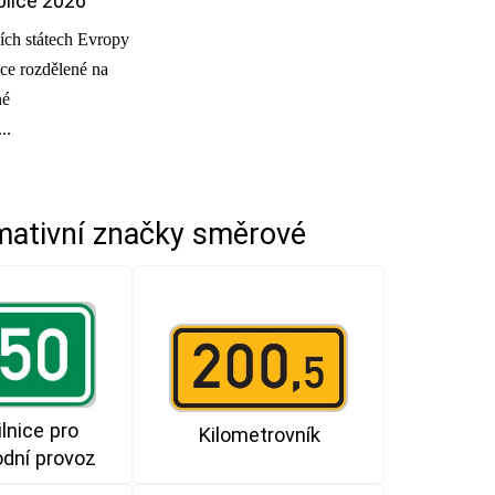
blice 2026
ních státech Evropy
ice rozdělené na
né
..
mativní značky směrové
ilnice pro
Kilometrovník
dní provoz