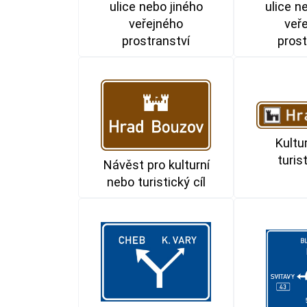
ulice nebo jiného
ulice n
veřejného
veř
prostranství
prost
Kultu
turist
Návěst pro kulturní
nebo turistický cíl