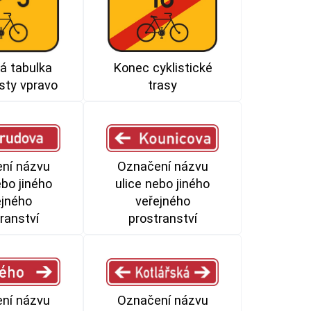
á tabulka
Konec cyklistické
isty vpravo
trasy
ní názvu
Označení názvu
ebo jiného
ulice nebo jiného
ejného
veřejného
ranství
prostranství
Označení názvu
ní názvu