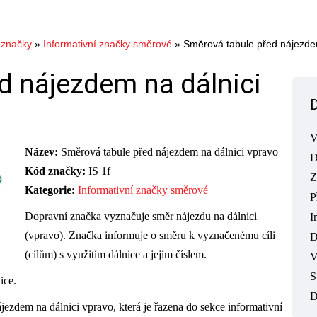
 značky
»
Informativní značky směrové
»
Směrová tabule před nájezdem
d nájezdem na dálnici
V
Název:
Směrová tabule před nájezdem na dálnici vpravo
D
Kód značky:
IS 1f
Z
Kategorie:
Informativní značky směrové
P
Dopravní značka vyznačuje směr nájezdu na dálnici
I
(vpravo). Značka informuje o směru k vyznačenému cíli
D
(cílům) s využitím dálnice a jejím číslem.
V
S
ice.
D
jezdem na dálnici vpravo, která je řazena do sekce informativní