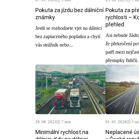
Pokuta za jízdu bez dálniční
Pokuta za př
známky
rychlosti – K
přehled
Jestli se rozhodnete vjet na dálnici
Asi nebude žádn
bez zaplaceného poplatku a chytí
že překročení po
vás strážník nebo...
patří mezi nejčas
přestupky řidičů..
28. 08. 2023
🕓 7 min
01. 01. 2026
🕓 5 m
Minimální rychlost na
Neplacené ús