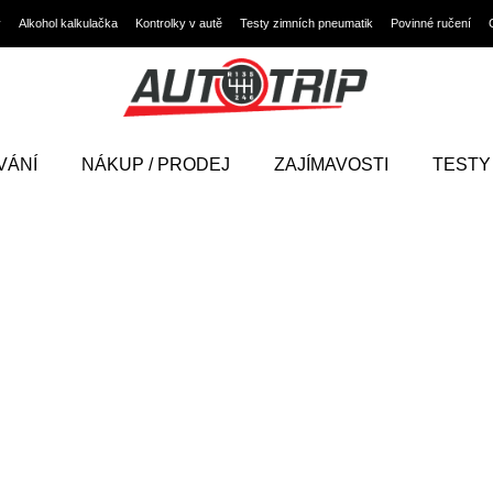
y
Alkohol kalkulačka
Kontrolky v autě
Testy zimních pneumatik
Povinné ručení
VÁNÍ
NÁKUP / PRODEJ
ZAJÍMAVOSTI
TESTY