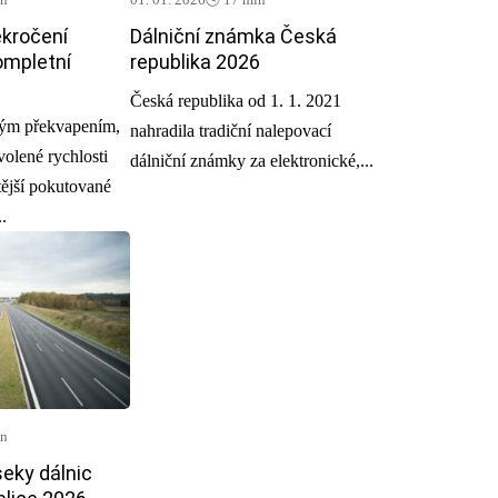
ekročení
Dálniční známka Česká
ompletní
republika 2026
Česká republika od 1. 1. 2021
ým překvapením,
nahradila tradiční nalepovací
volené rychlosti
dálniční známky za elektronické,...
tější pokutované
.
in
eky dálnic