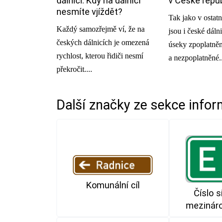
dálnici: Kdy na dálnici
v České repu
nesmíte vjíždět?
Tak jako v ostat
Každý samozřejmě ví, že na
jsou i české dáln
českých dálnicích je omezená
úseky zpoplatně
rychlost, kterou řidiči nesmí
a nezpoplatněné..
překročit....
Další značky ze sekce
infor
Komunální cíl
Číslo s
mezináro