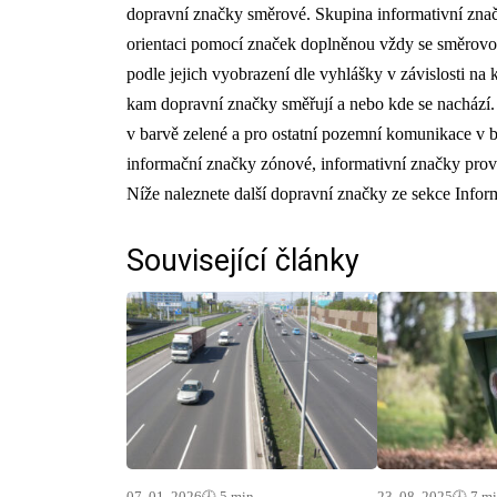
dopravní značky směrové. Skupina informativní znač
orientaci pomocí značek doplněnou vždy se směrovou
podle jejich vyobrazení dle vyhlášky v závislosti n
kam dopravní značky směřují a nebo kde se nachází. 
v barvě zelené a pro ostatní pozemní komunikace v b
informační značky zónové, informativní značky provo
Níže naleznete další dopravní značky ze sekce Infor
Související články
07. 01. 2026
🕓 5 min
23. 08. 2025
🕓 7 m