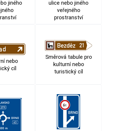
ulice nebo jiného
ebo jiného
veřejného
ejného
prostranství
ranství
Směrová tabule pro
rní nebo
kulturní nebo
ický cíl
turistický cíl