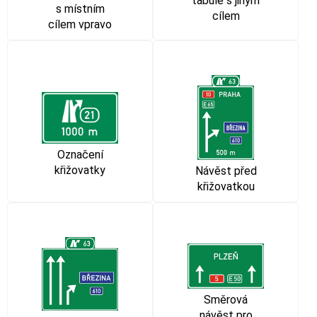
tabule s jiným
s místním
cílem
cílem vpravo
Označení
křižovatky
Návěst před
křižovatkou
Směrová
návěst pro