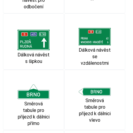
návěst pro
odbočení
Dálková návěst
Dálková návěst
se
s šipkou
vzdálenostmi
Směrová
Směrová
tabule pro
tabule pro
příjezd k dálnici
příjezd k dálnici
vlevo
přímo