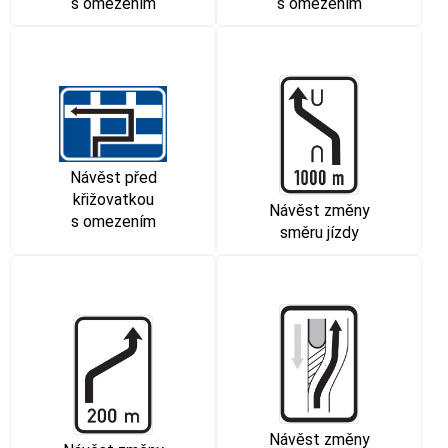
s omezením
s omezením
Návěst před
křižovatkou
Návěst změny
s omezením
směru jízdy
Návěst změny