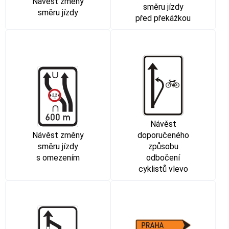
Návěst změny
směru jízdy
směru jízdy
před překážkou
Návěst
Návěst změny
doporučeného
směru jízdy
způsobu
s omezením
odbočení
cyklistů vlevo