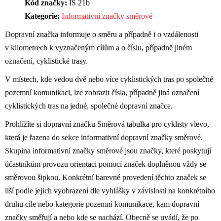
Kód značky:
IS 21b
Kategorie:
Informativní značky směrové
Dopravní značka informuje o směru a případně i o vzdálenosti
v kilometrech k vyznačeným cílům a o číslu, případně jiném
označení, cyklistické trasy.
V místech, kde vedou dvě nebo více cyklistických tras po společné
pozemní komunikaci, lze zobrazit čísla, případně jiná označení
cyklistických tras na jedné, společné dopravní značce.
Prohlížíte si dopravní značku Směrová tabulka pro cyklisty vlevo,
která je řazena do sekce informativní dopravní značky směrové.
Skupina informativní značky směrové jsou značky, které poskytují
účastníkům provozu orientaci pomocí značek doplněnou vždy se
směrovou šipkou. Konkrétní barevné provedení těchto značek se
liší podle jejich vyobrazení dle vyhlášky v závislosti na konkrétního
druhu cíle nebo kategorie pozemní komunikace, kam dopravní
značky směřují a nebo kde se nachází. Obecně se uvádí, že po