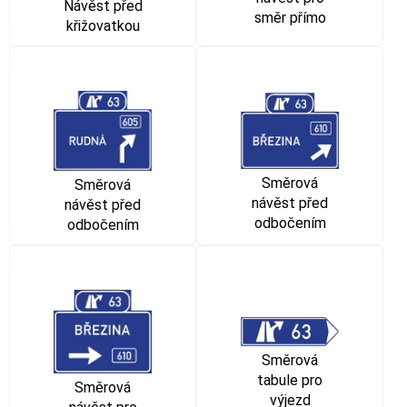
Návěst před
směr přímo
křižovatkou
Směrová
Směrová
návěst před
návěst před
odbočením
odbočením
Směrová
tabule pro
Směrová
výjezd