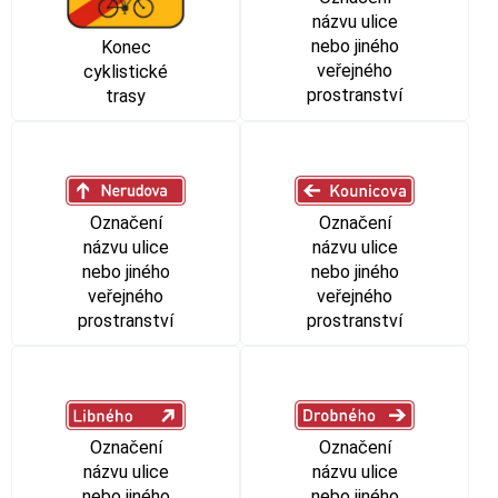
názvu ulice
nebo jiného
Konec
veřejného
cyklistické
prostranství
trasy
Označení
Označení
názvu ulice
názvu ulice
nebo jiného
nebo jiného
veřejného
veřejného
prostranství
prostranství
Označení
Označení
názvu ulice
názvu ulice
nebo jiného
nebo jiného