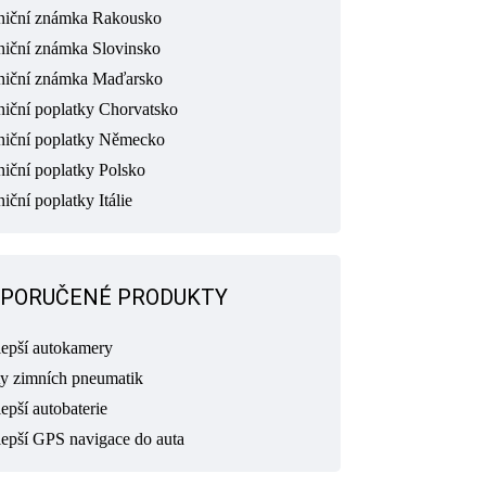
niční známka Rakousko
niční známka Slovinsko
niční známka Maďarsko
niční poplatky Chorvatsko
niční poplatky Německo
niční poplatky Polsko
iční poplatky Itálie
PORUČENÉ PRODUKTY
lepší autokamery
ty zimních pneumatik
epší autobaterie
lepší GPS navigace do auta