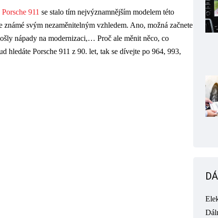
?
Porsche 911
se stalo tím nejvýznamnějším modelem této
je známé svým nezaměnitelným vzhledem. Ano, možná začnete
 došly nápady na modernizaci,… Proč ale měnit něco, co
 hledáte Porsche 911 z 90. let, tak se dívejte po 964, 993,
DÁ
Ele
Dál