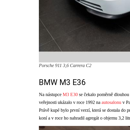
Porsche 911 3,6 Carrera C2
BMW M3 E36
Na nástupce
M3 E30
se čekalo poměrně dlouhou a
veřejnosti ukázalo v roce 1992 na
autosalonu
v Pa
Právě kupé bylo první verzí, která se dostala do 
koní a v roce ho nahradil agregát o objemu 3,2 li