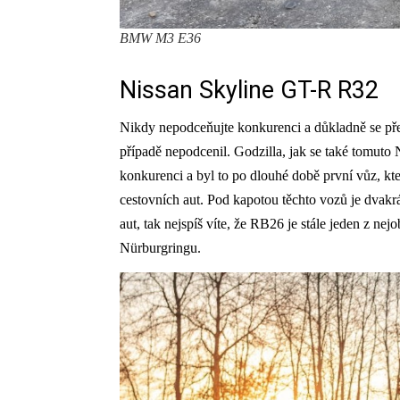
BMW M3 E36
Nissan Skyline GT-R R32
Nikdy nepodceňujte konkurenci a důkladně se před 
případě nepodcenil. Godzilla, jak se také tomuto 
konkurenci a byl to po dlouhé době první vůz, kt
cestovních aut. Pod kapotou těchto vozů je dva
aut, tak nejspíš víte, že RB26 je stále jeden z ne
Nürburgringu.