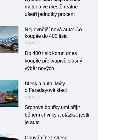
motor a ve městě reálně
ušetří jednotky procent
Nejlevnější nová auta: Co
koupíte do 400 tisíc
5.8.2026
Do 400 tisíc korun dnes
koupíte překvapivě slušný
výběr nových
Blesk a auto: Mýty
o Faradayově kleci
4.8.2026
Srpnové bouřky umí přijít
během chvilky a otázka, jestli
je auto
Couvání bez stresu: