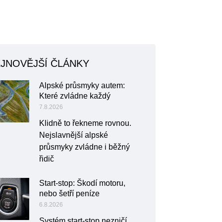
JNOVĚJŠÍ ČLÁNKY
Alpské průsmyky autem:
Které zvládne každý
7.8.2026
Klidně to řekneme rovnou.
Nejslavnější alpské
průsmyky zvládne i běžný
řidič
Start-stop: Škodí motoru,
nebo šetří peníze
6.8.2026
Systém start-stop nezničí