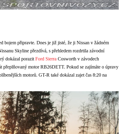
bojem připravte. Dnes je již jisté, že ji Nissan v žádném
Nissanu Skyline přezdívá, s přehledem rozdrtila závodní
erý dokázal porazit
Ford Sierra
Cosworth v závodech
krát přeplňovaný motor RB26DETT. Pokud se zajímáte o úpravy
joblíbenějších motorů. GT-R také dokázal zajet čas 8:20 na