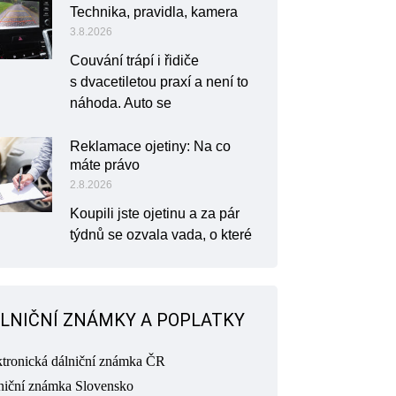
Technika, pravidla, kamera
3.8.2026
Couvání trápí i řidiče
s dvacetiletou praxí a není to
náhoda. Auto se
Reklamace ojetiny: Na co
máte právo
2.8.2026
Koupili jste ojetinu a za pár
týdnů se ozvala vada, o které
LNIČNÍ ZNÁMKY A POPLATKY
ktronická dálniční známka ČR
niční známka Slovensko