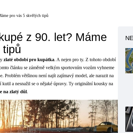
Máme pro vás 5 skvělých tipů
 kupé z 90. let? Máme
NE
 tipů
ly
zlaté období pro kupátka
. A nejen pro ty. Z tohoto období
v tomto článku se záměrně velkým sportovním vozům vyhneme
 Problém většinou není najít zajímavý model, ale narazit na
 kutil a nesnažil se o nějaké úpravy. Ty originální kousky na
e na zlatý důl
.