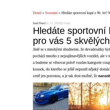
Domů
»
Srovnání
»
Hledáte sportovní kupé z 90. let? 
Josef Fencl
13. 11. 2020
🕓 3 min
Hledáte sportovní
pro vás 5 skvělých
Jistě se s mnohými shodneme, že devadesátky by
pochází mnoho z nejzajímavějších vozidel, ale 
a budeme se věnovat právě vozům kategorie coupe.
kousek, do kterého se ještě nepustil nějaký domácí
ceně jen porostou, a je tak dost možné, že
narazít