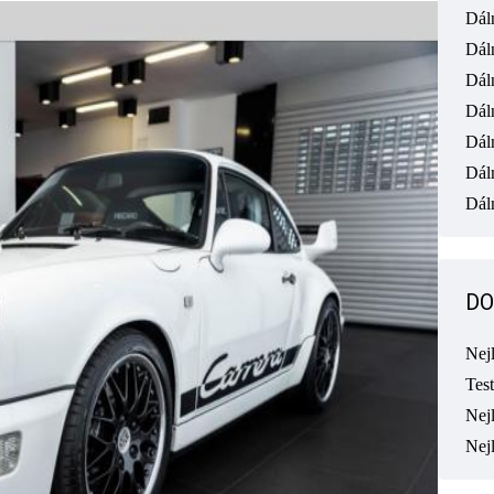
Dál
Dál
Dál
Dál
Dál
Dál
Dáln
DO
Nej
Tes
Nejl
Nej