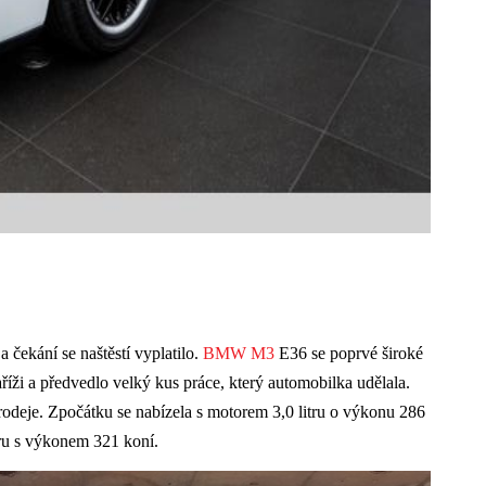
 čekání se naštěstí vyplatilo.
BMW M3
E36 se poprvé široké
říži a předvedlo velký kus práce, který automobilka udělala.
prodeje. Zpočátku se nabízela s motorem 3,0 litru o výkonu 286
tru s výkonem 321 koní.