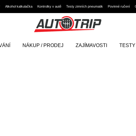
y
Alkohol kalkulačka
Kontrolky v autě
Testy zimních pneumatik
Povinné ručení
VÁNÍ
NÁKUP / PRODEJ
ZAJÍMAVOSTI
TESTY