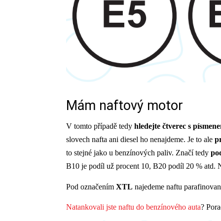
Mám naftový motor
V tomto případě tedy
hledejte čtverec s písmen
slovech nafta ani diesel ho nenajdeme. Je to ale
p
to stejné jako u benzínových paliv. Značí tedy
pod
B10 je podíl už procent 10, B20 podíl 20 % atd. 
Pod označením
XTL
najedeme naftu parafinovano
Natankovali jste naftu do benzínového auta
? Pora