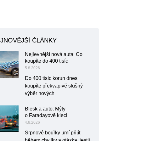
JNOVĚJŠÍ ČLÁNKY
Nejlevnější nová auta: Co
koupíte do 400 tisíc
5.8.2026
Do 400 tisíc korun dnes
koupíte překvapivě slušný
výběr nových
Blesk a auto: Mýty
o Faradayově kleci
4.8.2026
Srpnové bouřky umí přijít
během chvilky a otázka, jestli