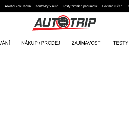
y
Alkohol kalkulačka
Kontrolky v autě
Testy zimních pneumatik
Povinné ručení
VÁNÍ
NÁKUP / PRODEJ
ZAJÍMAVOSTI
TESTY