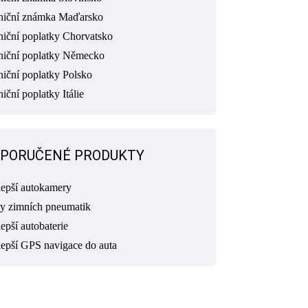
niční známka Maďarsko
niční poplatky Chorvatsko
niční poplatky Německo
niční poplatky Polsko
iční poplatky Itálie
PORUČENÉ PRODUKTY
lepší autokamery
ty zimních pneumatik
epší autobaterie
lepší GPS navigace do auta