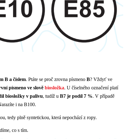
em B a číslem
. Ptáte se proč zrovna písmeno
B
? Vždyť ve
rvní písmeno ve slově
biosložka
. U číselného označení platí
íl biosložky v palivu
, tudíž u
B7 je podíl 7
%
. V případě
Narazíte i na B100.
u, tedy plně syntetickou, která nepochází z ropy.
díme, co s tím.