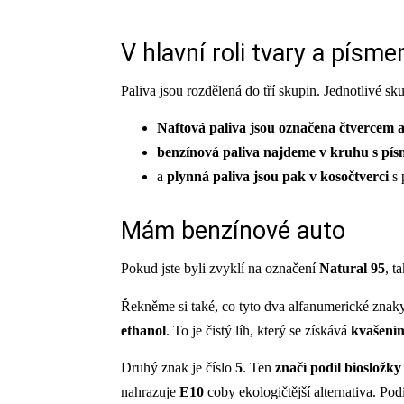
V hlavní
roli
tvary
a písme
Paliva jsou rozdělená do tří skupin. Jednotlivé s
Naftová
paliva
jsou označena
čtvercem
a
benzínová
paliva najdeme
v kruhu
s pí
a
plynná
paliva jsou pak
v kosočtverci
s 
Mám benzínové auto
Pokud jste byli zvyklí na označení
Natural 95
, t
Řekněme si také, co tyto dva alfanumerické znaky
ethanol
. To je čistý líh, který se získává
kvašením
Druhý znak je číslo
5
. Ten
značí
podíl biosložky
nahrazuje
E10
coby ekologičtější alternativa. Po