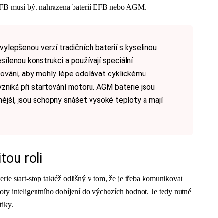
 EFB musí být nahrazena baterií EFB nebo AGM.
vylepšenou verzí tradičních baterií s kyselinou
sílenou konstrukci a používají speciální
čování, aby mohly lépe odolávat cyklickému
vzniká při startování motoru. AGM baterie jsou
nější, jsou schopny snášet vysoké teploty a mají
tou roli
ie start-stop taktéž odlišný v tom, že je třeba komunikovat
noty inteligentního dobíjení do výchozích hodnot. Je tedy nutné
tiky.