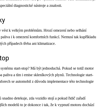
peciální diagnostické nástroje a znalosti.
ky
e vést k velkým problémům. Hrozí omezení nebo selhání
y paliva i k omezení komfortních funkcí. Nemusí tak kupříkladu
tých případech třeba ani klimatizace.
top
o systému start-stop? Má být jednoduchá. Pokud se totiž motor
a paliva a tím i emise skleníkových plynů. Technologie start-
maforech se automobil z důvodu implementace této technologie
 snadno detekuje, zda vozidlo stojí a pokud řidič zařadí
jších modelů to je dokonce i tak, že k vypnutí motoru dochází