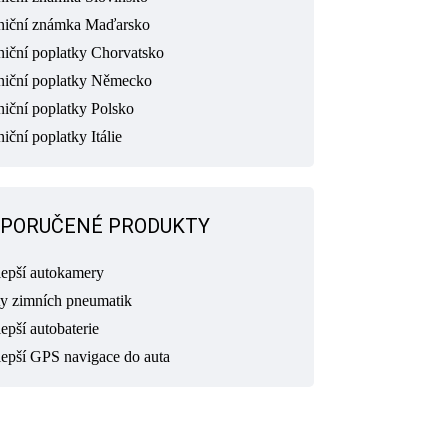
niční známka Maďarsko
niční poplatky Chorvatsko
niční poplatky Německo
niční poplatky Polsko
iční poplatky Itálie
PORUČENÉ PRODUKTY
lepší autokamery
ty zimních pneumatik
epší autobaterie
lepší GPS navigace do auta