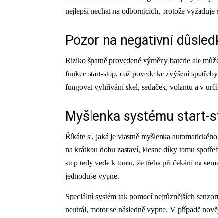
nejlepší nechat na odbornících, protože vyžaduje s
Pozor na negativní důsled
Riziko špatně provedené výměny baterie ale můž
funkce start-stop, což povede ke zvýšení spotřeb
fungovat vyhřívání skel, sedaček, volantu a v urči
Myšlenka systému start-s
Říkáte si, jaká je vlastně myšlenka automatickéh
na krátkou dobu zastaví, klesne díky tomu spotřeb
stop tedy vede k tomu, že třeba při čekání na se
jednoduše vypne.
Speciální systém tak pomocí nejrůznějších senzorů
neutrál, motor se následně vypne. V případě nově