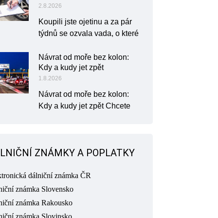
2.8.2026
Koupili jste ojetinu a za pár
týdnů se ozvala vada, o které
Návrat od moře bez kolon:
Kdy a kudy jet zpět
1.8.2026
Návrat od moře bez kolon:
Kdy a kudy jet zpět Chcete
LNIČNÍ ZNÁMKY A POPLATKY
ktronická dálniční známka ČR
niční známka Slovensko
niční známka Rakousko
niční známka Slovinsko