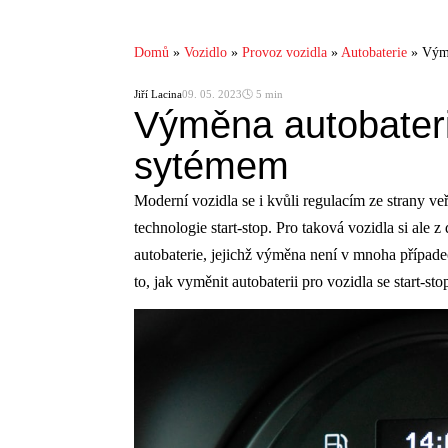
Domů
»
Vozidlo
»
Provoz vozidla
»
Autobaterie
»
Výmě
Jiří Lacina
09. 05. 2023
🕓 5 min
Výměna autobateri
sytémem
Moderní vozidla se i kvůli regulacím ze strany ve
technologie start-stop. Pro taková vozidla si ale z
autobaterie, jejichž výměna není v mnoha případ
to, jak vyměnit autobaterii pro vozidla se start-st