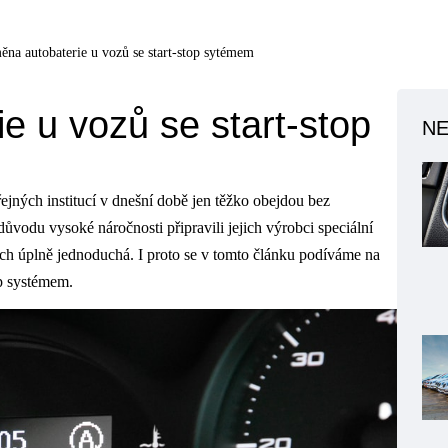
na autobaterie u vozů se start-stop sytémem
e u vozů se start-stop
NE
řejných institucí v dnešní době jen těžko obejdou bez
 důvodu vysoké náročnosti připravili jejich výrobci speciální
ech úplně jednoduchá. I proto se v tomto článku podíváme na
op systémem.