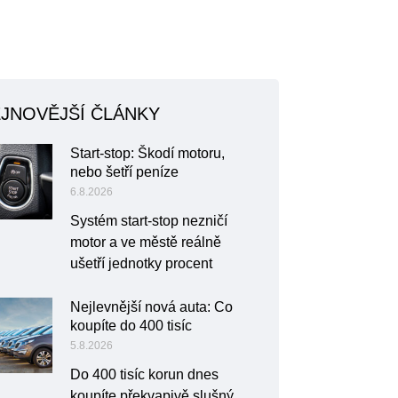
JNOVĚJŠÍ ČLÁNKY
Start-stop: Škodí motoru,
nebo šetří peníze
6.8.2026
Systém start-stop nezničí
motor a ve městě reálně
ušetří jednotky procent
Nejlevnější nová auta: Co
koupíte do 400 tisíc
5.8.2026
Do 400 tisíc korun dnes
koupíte překvapivě slušný