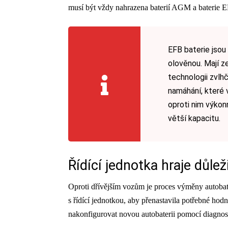
musí být vždy nahrazena baterií AGM a baterie
EFB baterie jsou 
olověnou. Mají ze
technologii zvlh
namáhání, které 
oproti nim výkon
větší kapacitu.
Řídící jednotka hraje důleži
Oproti dřívějším vozům je proces výměny autobater
s řídící jednotkou, aby přenastavila potřebné hod
nakonfigurovat novou autobaterii pomocí diagnos