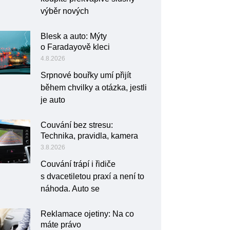
výběr nových
Blesk a auto: Mýty
o Faradayově kleci
4.8.2026
Srpnové bouřky umí přijít
během chvilky a otázka, jestli
je auto
Couvání bez stresu:
Technika, pravidla, kamera
3.8.2026
Couvání trápí i řidiče
s dvacetiletou praxí a není to
náhoda. Auto se
Reklamace ojetiny: Na co
máte právo