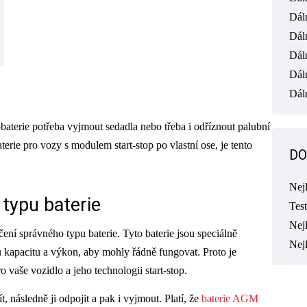
Dál
Dál
Dál
Dál
Dáln
aterie potřeba vyjmout sedadla nebo třeba i odříznout palubní
erie pro vozy s modulem start-stop po vlastní ose, je tento
DO
Nej
 typu baterie
Tes
Nejl
čení správného typu baterie. Tyto baterie jsou speciálně
Nej
u kapacitu a výkon, aby mohly řádně fungovat. Proto je
ro vaše vozidlo a jeho technologii start-stop.
ít, následně ji odpojit a pak i vyjmout. Platí, že
baterie AGM