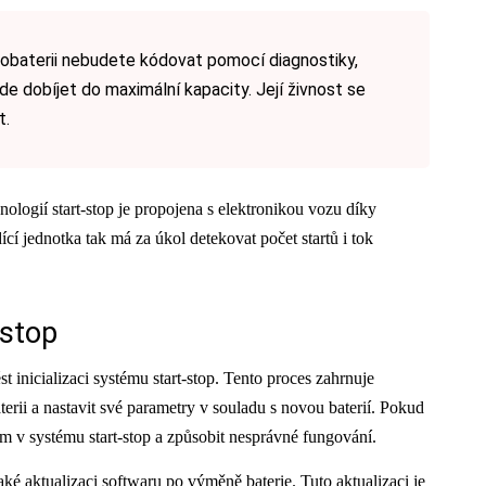
tobaterii nebudete kódovat pomocí diagnostiky,
de dobíjet do maximální kapacity. Její živnost se
t.
hnologií start-stop je propojena s elektronikou vozu díky
cí jednotka tak má za úkol detekovat počet startů i tok
-stop
st inicializaci systému start-stop. Tento proces zahrnuje
erii a nastavit své parametry v souladu s novou baterií. Pokud
ám v systému start-stop a způsobit nesprávné fungování.
také aktualizaci softwaru po výměně baterie. Tuto aktualizaci je