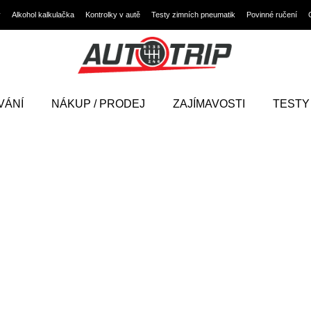
y
Alkohol kalkulačka
Kontrolky v autě
Testy zimních pneumatik
Povinné ručení
VÁNÍ
NÁKUP / PRODEJ
ZAJÍMAVOSTI
TESTY