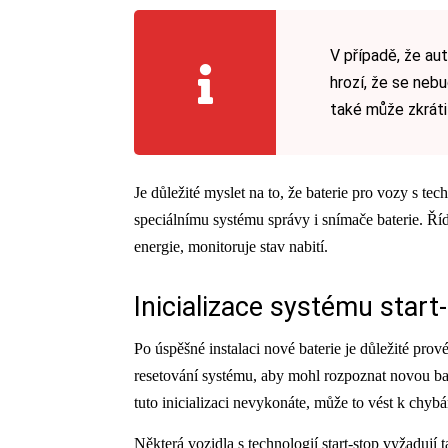
V případě, že au
hrozí, že se nebu
také může zkráti
Je důležité myslet na to, že baterie pro vozy s tec
speciálnímu systému správy i snímače baterie. Řídí
energie, monitoruje stav nabití.
Inicializace systému start
Po úspěšné instalaci nové baterie je důležité prové
resetování systému, aby mohl rozpoznat novou bat
tuto inicializaci nevykonáte, může to vést k chyb
Některá vozidla s technologií start-stop vyžadují 