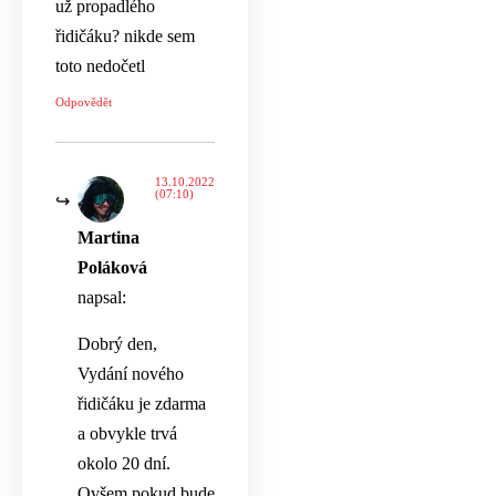
už propadlého
řidičáku? nikde sem
toto nedočetl
Odpovědět
13.10.2022
(07:10)
Martina
Poláková
napsal:
Dobrý den,
Vydání nového
řidičáku je zdarma
a obvykle trvá
okolo 20 dní.
Ovšem pokud bude