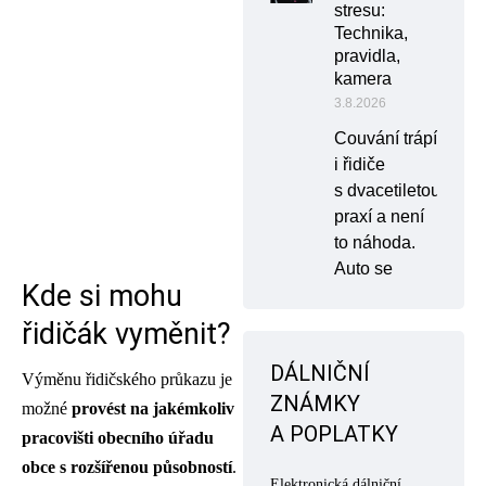
stresu:
Technika,
pravidla,
kamera
3.8.2026
Couvání trápí
i řidiče
s dvacetiletou
praxí a není
to náhoda.
Auto se
Kde si mohu
řidičák vyměnit?
DÁLNIČNÍ
Výměnu řidičského průkazu je
ZNÁMKY
možné
provést na jakémkoliv
A POPLATKY
pracovišti obecního úřadu
obce s rozšířenou působností
.
Elektronická dálniční