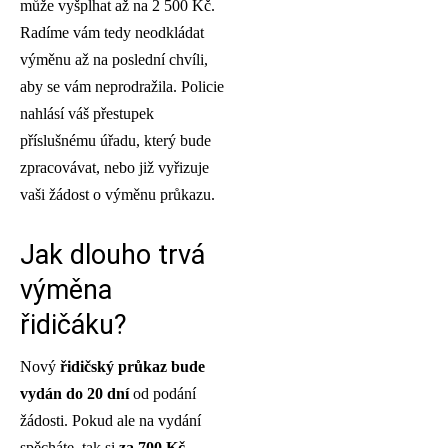
může vyšplhat až na 2 500 Kč.
Radíme vám tedy neodkládat
výměnu až na poslední chvíli,
aby se vám neprodražila. Policie
nahlásí váš přestupek
příslušnému úřadu, který bude
zpracovávat, nebo již vyřizuje
vaši žádost o výměnu průkazu.
Jak dlouho trvá
výměna
řidičáku?
Nový
řidičský průkaz bude
vydán do 20 dní
od podání
žádosti. Pokud ale na vydání
spěcháte, tak si
za 700 Kč