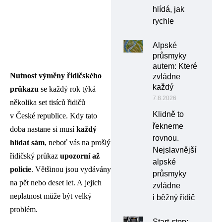
hlídá, jak
rychle
Alpské
průsmyky
autem: Které
Nutnost výměny řidičského
zvládne
každý
průkazu
se každý rok týká
7.8.2026
několika set tisíců řidičů
Klidně to
v České republice. Kdy tato
řekneme
doba nastane si musí
každý
rovnou.
hlídat sám
, neboť vás na prošlý
Nejslavnější
řidičský průkaz
upozorní až
alpské
policie
. Většinou jsou vydávány
průsmyky
na pět nebo deset let. A jejich
zvládne
neplatnost může být velký
i běžný řidič
problém.
Start-stop: