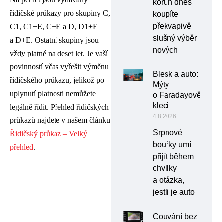
korun dnes
řidičské průkazy pro skupiny C,
koupíte
překvapivě
C1, C1+E, C+E a D, D1+E
slušný výběr
a D+E. Ostatní skupiny jsou
nových
vždy platné na deset let. Je vaší
povinností včas vyřešit výměnu
Blesk a auto:
řidičského průkazu, jelikož po
Mýty
uplynutí platnosti nemůžete
o Faradayově
kleci
legálně řídit. Přehled řidičských
4.8.2026
průkazů najdete v našem článku
Srpnové
Řidičský průkaz – Velký
bouřky umí
přehled
.
přijít během
chvilky
a otázka,
jestli je auto
Couvání bez