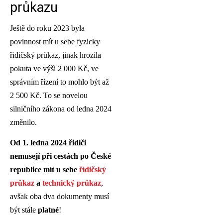
průkazu
Ještě do roku 2023 byla
povinnost mít u sebe fyzicky
řidičský průkaz, jinak hrozila
pokuta ve výši 2 000 Kč, ve
správním řízení to mohlo být až
2 500 Kč. To se novelou
silničního zákona od ledna 2024
změnilo.
Od 1. ledna 2024 řidiči
nemusejí při cestách po České
republice mít u sebe
řidičský
průkaz
a
technický průkaz
,
avšak oba dva dokumenty musí
být stále
platné
!