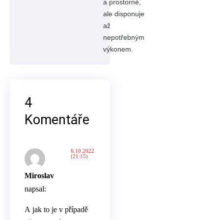
a prostorné,
ale disponuje
až
nepotřebným
výkonem.
4
Komentáře
6.10.2022
(21:15)
Miroslav
napsal:
A jak to je v případě