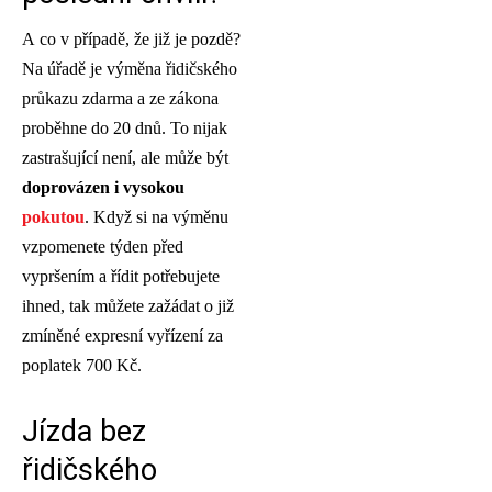
A co v případě, že již je pozdě?
Na úřadě je výměna řidičského
průkazu zdarma a ze zákona
proběhne do 20 dnů. To nijak
zastrašující není, ale může být
doprovázen i vysokou
pokutou
. Když si na výměnu
vzpomenete týden před
vypršením a řídit potřebujete
ihned, tak můžete zažádat o již
zmíněné expresní vyřízení za
poplatek 700 Kč.
Jízda bez
řidičského