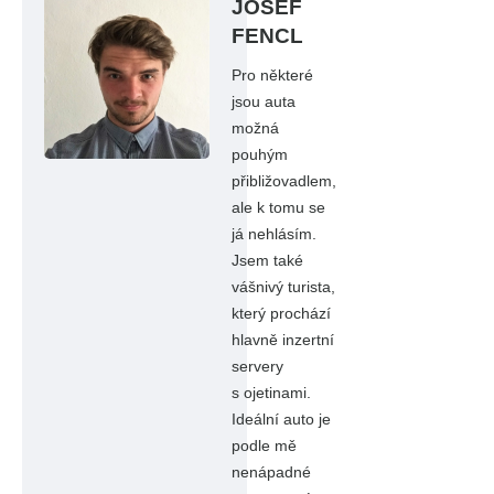
JOSEF
FENCL
Pro některé
jsou auta
možná
pouhým
přibližovadlem,
ale k tomu se
já nehlásím.
Jsem také
vášnivý turista,
který prochází
hlavně inzertní
servery
s ojetinami.
Ideální auto je
podle mě
nenápadné