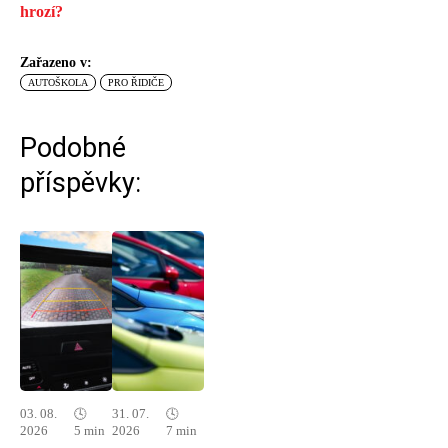
hrozí?
Zařazeno v:
AUTOŠKOLA
PRO ŘIDIČE
Podobné
příspěvky:
03. 08.
🕓
31. 07.
🕓
2026
5 min
2026
7 min