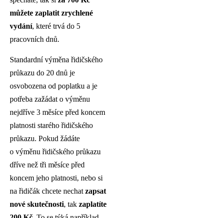
můžete zaplatit zrychlené
vydání
, které trvá do 5
pracovních dnů.
Standardní výměna řidičského
průkazu do 20 dnů je
osvobozena od poplatku a je
potřeba zažádat o výměnu
nejdříve 3 měsíce před koncem
platnosti starého řidičského
průkazu. Pokud žádáte
o výměnu řidičského průkazu
dříve než tři měsíce před
koncem jeho platnosti, nebo si
na řidičák chcete nechat
zapsat
nové skutečnosti
, tak
zaplatíte
200 Kč
. To se týká například