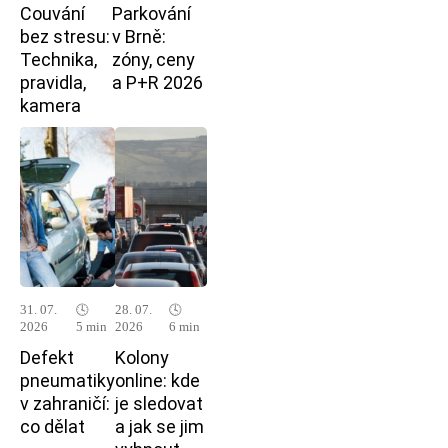
Couvání
Parkování
bez stresu:
v Brně:
Technika,
zóny, ceny
pravidla,
a P+R 2026
kamera
31. 07.
🕓
28. 07.
🕓
2026
5 min
2026
6 min
Defekt
Kolony
pneumatiky
online: kde
v zahraničí:
je sledovat
co dělat
a jak se jim