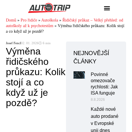
Domů
»
Pro řidiče
»
Autoškola
»
Řidičský průkaz – Velký přehled: od
autoškoly až k psychotestům
»
Výměna řidičského průkazu: Kolik stojí
a co když už je pozdě?
Josef Fencl
02. 01. 2026
🕓 6 min
Výměna
NEJNOVĚJŠÍ
řidičského
ČLÁNKY
průkazu: Kolik
Povinné
stojí a co
omezovače
rychlosti: Jak
když už je
ISA funguje
pozdě?
8.8.2026
Každé nové
auto prodané
v Evropské
unii dnes