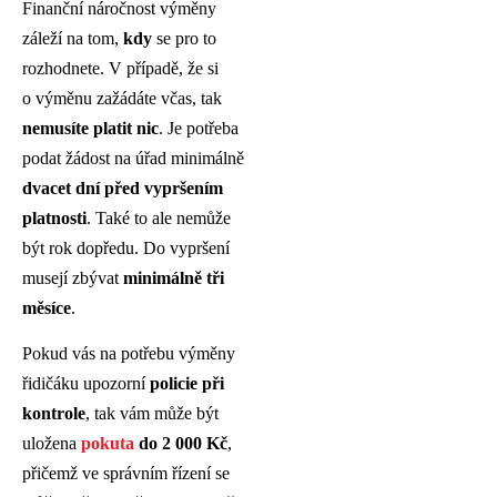
Finanční náročnost výměny
záleží na tom,
kdy
se pro to
rozhodnete. V případě, že si
o výměnu zažádáte včas, tak
nemusíte platit nic
. Je potřeba
podat žádost na úřad minimálně
dvacet dní před vypršením
platnosti
. Také to ale nemůže
být rok dopředu. Do vypršení
musejí zbývat
minimálně tři
měsíce
.
Pokud vás na potřebu výměny
řidičáku upozorní
policie při
kontrole
, tak vám může být
uložena
pokuta
do 2 000 Kč
,
přičemž ve správním řízení se