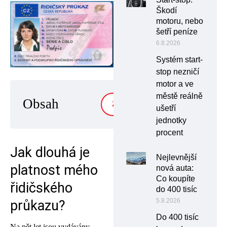
Škodí
motoru, nebo
šetří peníze
6.8.2026
Systém start-
stop nezničí
motor a ve
městě reálně
Obsah
ZOBRAZIT
ušetří
jednotky
procent
Jak dlouhá je
Nejlevnější
platnost mého
nová auta:
Co koupíte
řidičského
do 400 tisíc
5.8.2026
průkazu?
Do 400 tisíc
Na pět let jsou vydávány