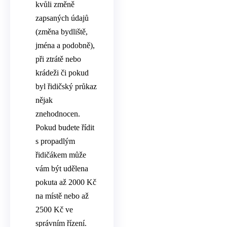
kvůli změně
zapsaných údajů
(změna bydliště,
jména a podobně),
při ztrátě nebo
krádeži či pokud
byl řidičský průkaz
nějak
znehodnocen.
Pokud budete řídit
s propadlým
řidičákem může
vám být udělena
pokuta až 2000 Kč
na místě nebo až
2500 Kč ve
správním řízení.