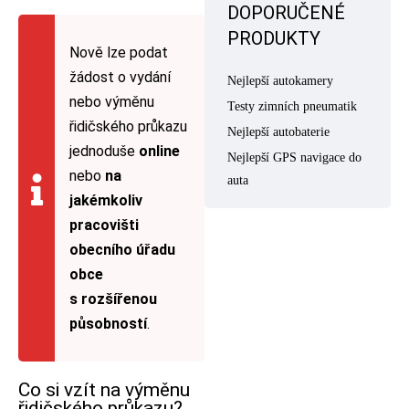
DOPORUČENÉ
PRODUKTY
Nově lze podat
žádost o vydání
Nejlepší autokamery
nebo výměnu
Testy zimních pneumatik
řidičského průkazu
Nejlepší autobaterie
jednoduše
online
Nejlepší GPS navigace do
nebo
na
auta
jakémkoliv
pracovišti
obecního úřadu
obce
s rozšířenou
působností
.
Co si vzít na výměnu
řidičského průkazu?