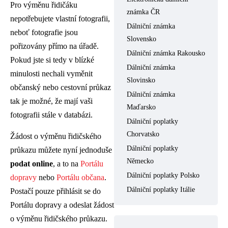
Pro výměnu řidičáku
známka ČR
nepotřebujete vlastní fotografii,
Dálniční známka
neboť fotografie jsou
Slovensko
pořizovány přímo na úřadě.
Dálniční známka Rakousko
Pokud jste si tedy v blízké
Dálniční známka
minulosti nechali vyměnit
Slovinsko
občanský nebo cestovní průkaz
Dálniční známka
tak je možné, že mají vaši
Maďarsko
fotografii stále v databázi.
Dálniční poplatky
Chorvatsko
Žádost o výměnu řidičského
Dálniční poplatky
průkazu můžete nyní jednoduše
Německo
podat online
, a to na
Portálu
Dálniční poplatky Polsko
dopravy
nebo
Portálu občana
.
Dálniční poplatky Itálie
Postačí pouze přihlásit se do
Portálu dopravy a odeslat žádost
o výměnu řidičského průkazu.