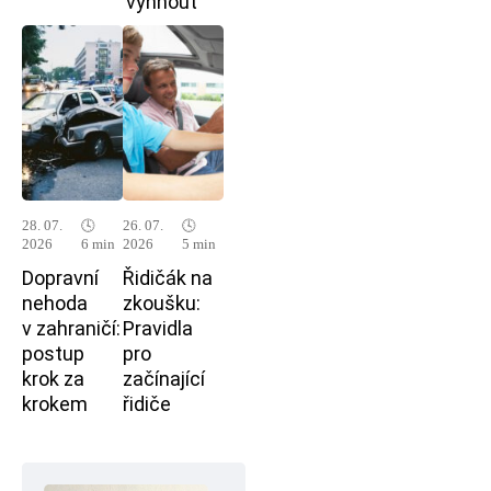
vyhnout
28. 07.
🕓
26. 07.
🕓
2026
6 min
2026
5 min
Dopravní
Řidičák na
nehoda
zkoušku:
v zahraničí:
Pravidla
postup
pro
krok za
začínající
krokem
řidiče