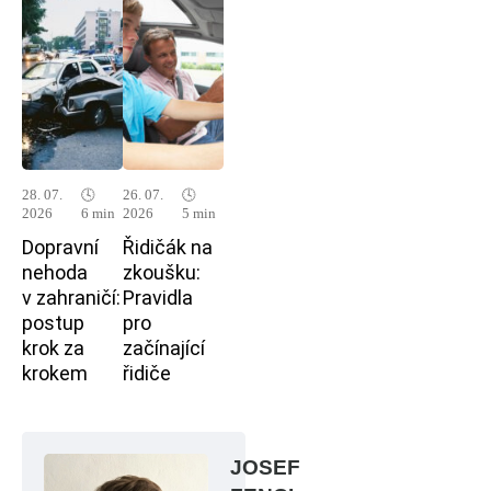
28. 07.
🕓
26. 07.
🕓
2026
6 min
2026
5 min
Dopravní
Řidičák na
nehoda
zkoušku:
v zahraničí:
Pravidla
postup
pro
krok za
začínající
krokem
řidiče
JOSEF