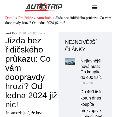
Domů
»
Pro řidiče
»
Autoškola
»
Jízda bez řidičského průkazu: Co vám
doopravdy hrozí? Od ledna 2024 již nic!
Josef Fencl
19. 01. 2024
🕓 3 min
Jízda bez
NEJNOVĚJŠÍ
řidičského
ČLÁNKY
průkazu: Co
Nejlevnější
vám
nová auta:
Co koupíte
doopravdy
do 400 tisíc
hrozí? Od
5.8.2026
Do 400 tisíc
ledna 2024 již
korun dnes
nic!
koupíte
překvapivě
Je samozřejmé, že bez
slušný výběr