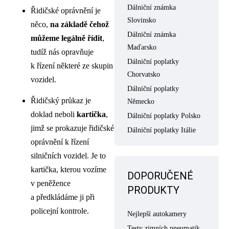
Dálniční známka
Řidičské oprávnění je
Slovinsko
něco,
na základě čehož
Dálniční známka
můžeme legálně řídit
,
Maďarsko
tudíž nás opravňuje
Dálniční poplatky
k řízení některé ze skupin
Chorvatsko
vozidel.
Dálniční poplatky
Řidičský průkaz je
Německo
doklad neboli
kartička
,
Dálniční poplatky Polsko
jimž se prokazuje řidičské
Dálniční poplatky Itálie
oprávnění k řízení
silničních vozidel. Je to
kartička, kterou vozíme
DOPORUČENÉ
v peněžence
PRODUKTY
a předkládáme ji při
policejní kontrole.
Nejlepší autokamery
Testy zimních pneumatik