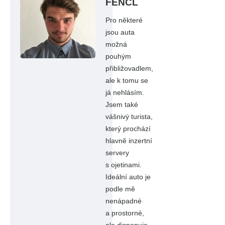
FENCL
Pro některé
jsou auta
možná
pouhým
přibližovadlem,
ale k tomu se
já nehlásím.
Jsem také
vášnivý turista,
který prochází
hlavně inzertní
servery
s ojetinami.
Ideální auto je
podle mě
nenápadné
a prostorné,
ale disponuje