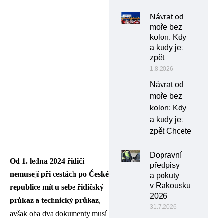
Návrat od
moře bez
kolon: Kdy
a kudy jet
zpět
1.8.2026
Návrat od
moře bez
kolon: Kdy
a kudy jet
zpět Chcete
Dopravní
Od 1. ledna 2024 řidiči
předpisy
nemusejí při cestách po České
a pokuty
v Rakousku
republice mít u sebe řidičský
2026
průkaz a technický průkaz
,
31.7.2026
avšak oba dva dokumenty musí