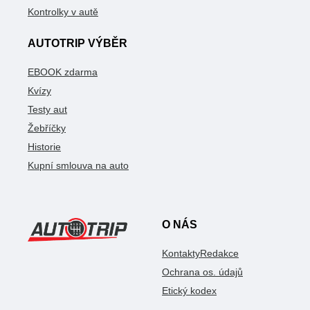
Kontrolky v autě
AUTOTRIP VÝBĚR
EBOOK zdarma
Kvízy
Testy aut
Žebříčky
Historie
Kupní smlouva na auto
O NÁS
Kontakty
Redakce
Ochrana os. údajů
Etický kodex