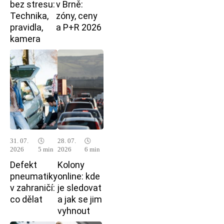
bez stresu:
v Brně:
Technika,
zóny, ceny
pravidla,
a P+R 2026
kamera
31. 07.
🕓
28. 07.
🕓
2026
5 min
2026
6 min
Defekt
Kolony
pneumatiky
online: kde
v zahraničí:
je sledovat
co dělat
a jak se jim
vyhnout