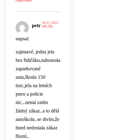
Odpovědět
19.12.2021
petr
(06:38)
napsal:
zajimavé, jedna jela
bez řidičáku,nabourala
zaparkované
auta,škoda 150
tisic,jela na letních
pneu a policie
nic,..nemá zatím
žádný zákaz..a to dělá
autoškolu..se divím,že
hned nedostala zákaz
řízení..