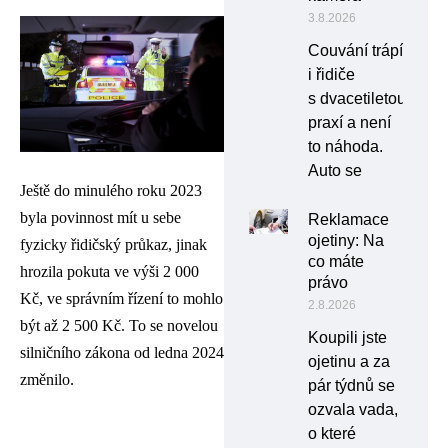
3.8.2026
Couvání trápí
i řidiče
s dvacetiletou
praxí a není
to náhoda.
Auto se
Ještě do minulého roku 2023
byla povinnost mít u sebe
Reklamace
ojetiny: Na
fyzicky řidičský průkaz, jinak
co máte
hrozila pokuta ve výši 2 000
právo
Kč, ve správním řízení to mohlo
2.8.2026
být až 2 500 Kč. To se novelou
Koupili jste
silničního zákona od ledna 2024
ojetinu a za
změnilo.
pár týdnů se
ozvala vada,
o které