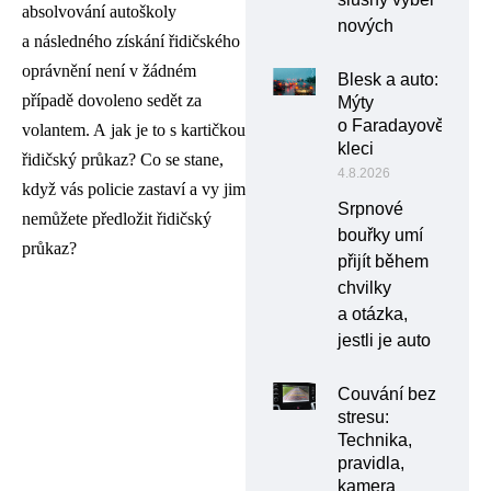
absolvování autoškoly
nových
a následného získání řidičského
oprávnění není v žádném
Blesk a auto:
případě dovoleno sedět za
Mýty
o Faradayově
volantem. A jak je to s kartičkou
kleci
řidičský průkaz? Co se stane,
4.8.2026
když vás policie zastaví a vy jim
Srpnové
nemůžete předložit řidičský
bouřky umí
průkaz?
přijít během
chvilky
a otázka,
jestli je auto
Couvání bez
stresu:
Technika,
pravidla,
kamera