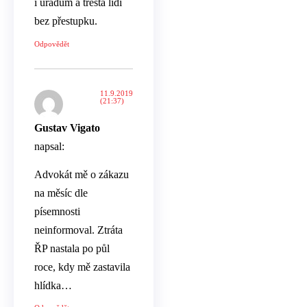
i úřadům a trestá lidi
bez přestupku.
Odpovědět
11.9.2019
(21:37)
Gustav Vigato
napsal:
Advokát mě o zákazu
na měsíc dle
písemnosti
neinformoval. Ztráta
ŘP nastala po půl
roce, kdy mě zastavila
hlídka…