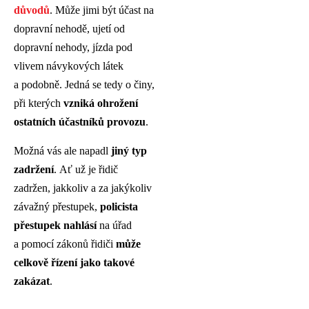
důvodů
. Může jimi být účast na
dopravní nehodě, ujetí od
dopravní nehody, jízda pod
vlivem návykových látek
a podobně. Jedná se tedy o činy,
při kterých
vzniká ohrožení
ostatních účastníků provozu
.
Možná vás ale napadl
jiný typ
zadržení
. Ať už je řidič
zadržen, jakkoliv a za jakýkoliv
závažný přestupek,
policista
přestupek nahlásí
na úřad
a pomocí zákonů řidiči
může
celkově řízení jako takové
zakázat
.