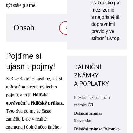
Rakousko patří
být stále
platné
!
mezi země
s nejpřísnějšími
dopravními
Obsah
ZOBRAZIT
pravidly ve
střední Evropě
Pojďme si
ujasnit pojmy!
DÁLNIČNÍ
ZNÁMKY
Než se do toho pustíme, tak si
A POPLATKY
upřesněme významy těchto
pojmů, a to je
řidičské
Elektronická dálniční
oprávnění
a
řidičský průkaz
.
známka ČR
Tyto dva pojmy se často
Dálniční známka
zaměňují, ale v realitě
Slovensko
znamenají úplně něco jiného.
Dálniční známka Rakousko