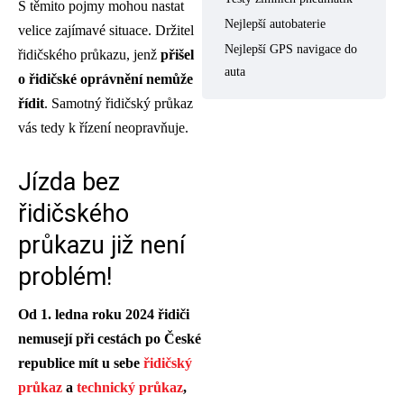
S těmito pojmy mohou nastat
Nejlepší autobaterie
velice zajímavé situace. Držitel
Nejlepší GPS navigace do
řidičského průkazu, jenž
přišel
auta
o řidičské oprávnění nemůže
řídit
. Samotný řidičský průkaz
vás tedy k řízení neopravňuje.
Jízda bez
řidičského
průkazu již není
problém!
Od 1. ledna roku 2024 řidiči
nemusejí při cestách po České
republice mít u sebe
řidičský
průkaz
a
technický průkaz
,