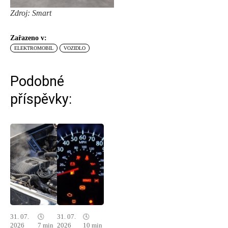
Zdroj: Smart
Zařazeno v:
ELEKTROMOBIL
VOZIDLO
Podobné
příspěvky:
31. 07.
🕓
31. 07.
🕓
2026
7 min
2026
10 min