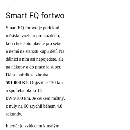
Smart EQ fortwo
Smart EQ fortwo je perfektní
městské vozítko pro každého,
kdo chce auto hlavně pro sebe
a nemá na starosti kupu dětí. Na
dálnici s ním asi nepojedete, ale
na nákupy a do práce je super.
Dá se pořídit za zhruba
591 000 Kč
. Dojezd je 130 km
a spotřeba okolo 14
kWh/100 km. Je celkem mrštný,
z nuly na 60 zrychlí během 4,8
sekundy.
Interiér je vzhledem k malým