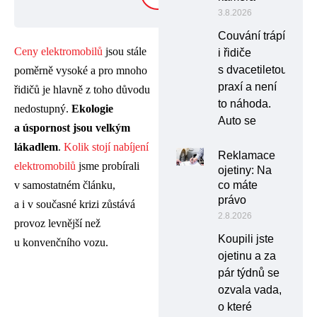
3.8.2026
Couvání trápí
Ceny elektromobilů
jsou stále
i řidiče
s dvacetiletou
poměrně vysoké a pro mnoho
praxí a není
řidičů je hlavně z toho důvodu
to náhoda.
nedostupný.
Ekologie
Auto se
a úspornost jsou velkým
lákadlem
.
Kolik stojí nabíjení
Reklamace
elektromobilů
jsme probírali
ojetiny: Na
v samostatném článku,
co máte
právo
a i v současné krizi zůstává
2.8.2026
provoz levnější než
Koupili jste
u konvenčního vozu.
ojetinu a za
pár týdnů se
ozvala vada,
o které