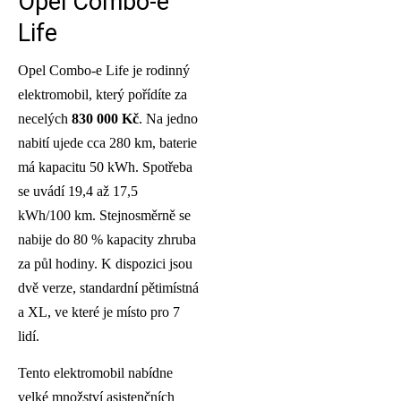
Opel Combo-e
Life
Opel Combo-e Life je rodinný
elektromobil, který pořídíte za
necelých
830 000 Kč
. Na jedno
nabití ujede cca 280 km, baterie
má kapacitu 50 kWh. Spotřeba
se uvádí 19,4 až 17,5
kWh/100 km. Stejnosměrně se
nabije do 80 % kapacity zhruba
za půl hodiny. K dispozici jsou
dvě verze, standardní pětimístná
a XL, ve které je místo pro 7
lidí.
Tento elektromobil nabídne
velké množství asistenčních