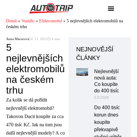
Domů
»
Vozidlo
»
Elektromobil
»
5 nejlevnějších elektromobilů na
českém trhu
Anna Macurová
24. 11. 2022
🕓 4 min
5
NEJNOVĚJŠÍ
nejlevnějších
ČLÁNKY
elektromobilů
Nejlevnější
na českém
nová auta:
Co koupíte
trhu
do 400 tisíc
5.8.2026
Za kolik se dá pořídit
Do 400 tisíc
nejlevnější elektromobil?
korun dnes
Takovou Dacii koupíte za cca
koupíte
470 tisíc Kč. Jak na tom jsou
překvapivě
další nejlevnější modely? A co
slušný výběr