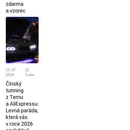
zdarma
a vzorec
15. 07.
🕓
2026
5 min
Čínský
tunning
z Temu
a AliExpressu:
Levná paráda,
která vás
v roce 2026