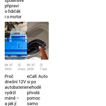
spolehlivě
připraví
o řidičák
i o motor
09. 07.
🕓
09. 07.
🕓
2026
4 min
2026
7 min
Proč
eCall: Auto
dnešní 12V
si po
autobaterie
nehodě
vydrží
přivolá
méně –
pomoc
a jak jí
samo