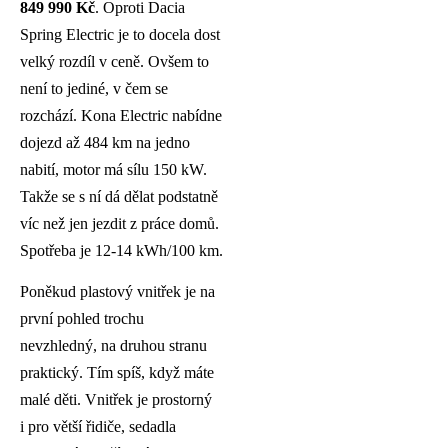
849 990 Kč
. Oproti Dacia
Spring Electric je to docela dost
velký rozdíl v ceně. Ovšem to
není to jediné, v čem se
rozchází. Kona Electric nabídne
dojezd až 484 km na jedno
nabití, motor má sílu 150 kW.
Takže se s ní dá dělat podstatně
víc než jen jezdit z práce domů.
Spotřeba je 12-14 kWh/100 km.
Poněkud plastový vnitřek je na
první pohled trochu
nevzhledný, na druhou stranu
praktický. Tím spíš, když máte
malé děti. Vnitřek je prostorný
i pro větší řidiče, sedadla