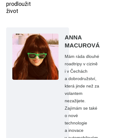
prodloužit
život
ANNA
MACUROVÁ
Mám ráda dlouhé
roadtripy v cizině
i v Čechách
a dobrodružství,
která jinde než za
volantem
nezažijete.
Zajímám se také
o nové
technologie
a inovace
v automobilovém