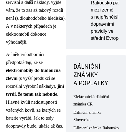
servisní a další náklady, vyjde
Rakousko patří
mezi země
vám, že to zas až takový rozdíl
s nejpřísnějšími
není (z dlouhodobého hlediska).
dopravními
A v některých případech je
pravidly ve
elektromobil dokonce
střední Evropě
výhodnější.
Ač někteří odborníci
předpokládají, že se
DÁLNIČNÍ
elektromobily do budoucna
ZNÁMKY
zlevní
(s vyšší produkcí se
A POPLATKY
rozmělní výrobní náklady),
jiní
tvrdí, že tomu tak nebude
.
Elektronická dálniční
Hlavně kvůli nedostupnosti
známka ČR
vzácných kovů, ze kterých se
Dálniční známka
baterie vyrábí. Jak to tedy
Slovensko
doopravdy bude, ukáže až čas.
Dálniční známka Rakousko