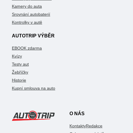
Kamery do auta
Srovnání autobaterií
Kontrolky v autě
AUTOTRIP VÝBĚR
EBOOK zdarma
Kvízy
Testy aut
Žebříčky
Historie
Kupní smlouva na auto
O NÁS
Kontakty
Redakce