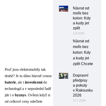
Návrat od
moře bez
kolon: Kdy
a kudy jet
zpět
1.8.2026
Návrat od
moře bez
kolon: Kdy
a kudy jet
zpět Chcete
Proč jsou elektromobily tak
Dopravní
drahé? Je to dáno hlavně cenou
předpisy
baterie
, ale i
investicemi
do
a pokuty
technologií a v neposlední řadě
v Rakousku
jde i o
byznys
. Ovšem když si
2026
31.7.2026
od celkové ceny odečtete