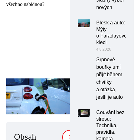
všechno nabídnou?
nových
Blesk a auto:
Mýty
o Faradayově
kleci
4.8.2026
Srpnové
bouřky umí
přijít během
chvilky
a otázka,
jestli je auto
Couvání bez
stresu:
Technika,
pravidla,
Obsah
ZOBRAZIT
kamera