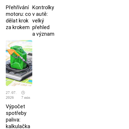
Přehřívání
Kontrolky
motoru: co
v autě:
dělat krok
velký
za krokem
přehled
a význam
27. 07.
🕓
2026
7 min
Výpočet
spotřeby
paliva:
kalkulačka