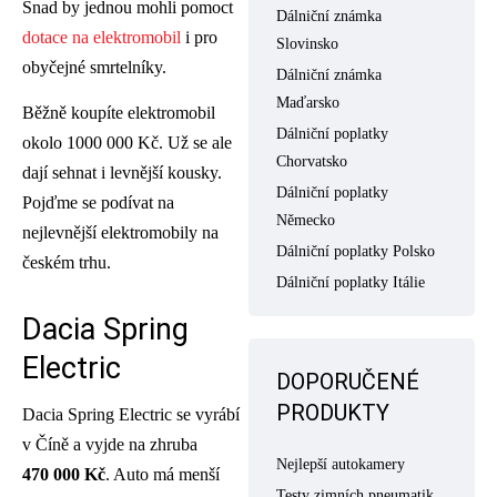
Snad by jednou mohli pomoct
Dálniční známka
dotace na elektromobil
i pro
Slovinsko
obyčejné smrtelníky.
Dálniční známka
Maďarsko
Běžně koupíte elektromobil
Dálniční poplatky
okolo 1000 000 Kč. Už se ale
Chorvatsko
dají sehnat i levnější kousky.
Dálniční poplatky
Pojďme se podívat na
Německo
nejlevnější elektromobily na
Dálniční poplatky Polsko
českém trhu.
Dálniční poplatky Itálie
Dacia Spring
Electric
DOPORUČENÉ
PRODUKTY
Dacia Spring Electric se vyrábí
v Číně a vyjde na zhruba
Nejlepší autokamery
470 000 Kč
. Auto má menší
Testy zimních pneumatik