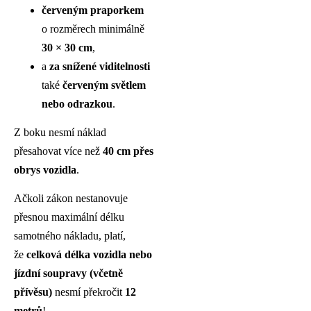
červeným praporkem
o rozměrech minimálně
30 × 30 cm
,
a
za snížené viditelnosti
také
červeným světlem
nebo odrazkou
.
Z boku nesmí náklad
přesahovat více než
40 cm přes
obrys vozidla
.
Ačkoli zákon nestanovuje
přesnou maximální délku
samotného nákladu, platí,
že
celková délka vozidla nebo
jízdní soupravy (včetně
přívěsu)
nesmí překročit
12
metrů
!