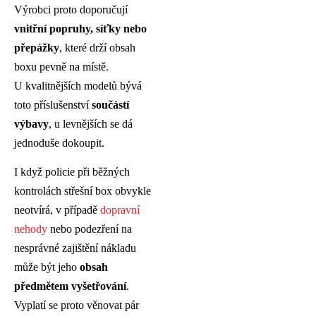
Výrobci proto doporučují
vnitřní popruhy, síťky nebo
přepážky
, které drží obsah
boxu pevně na místě.
U kvalitnějších modelů bývá
toto příslušenství
součástí
výbavy
, u levnějších se dá
jednoduše dokoupit.
I když policie při běžných
kontrolách střešní box obvykle
neotvírá, v případě
dopravní
nehody
nebo podezření na
nesprávné zajištění nákladu
může být jeho
obsah
předmětem vyšetřování
.
Vyplatí se proto věnovat pár