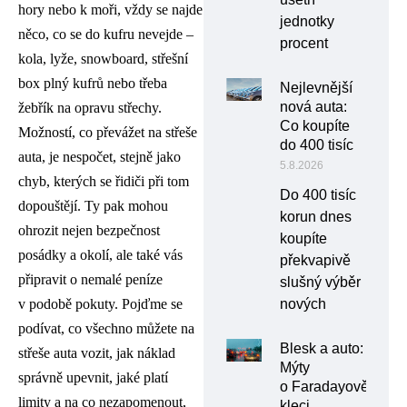
hory nebo k moři, vždy se najde
jednotky
něco, co se do kufru nevejde –
procent
kola, lyže, snowboard, střešní
box plný kufrů nebo třeba
Nejlevnější
nová auta:
žebřík na opravu střechy.
Co koupíte
Možností, co převážet na střeše
do 400 tisíc
auta, je nespočet, stejně jako
5.8.2026
chyb, kterých se řidiči při tom
Do 400 tisíc
dopouštějí. Ty pak mohou
korun dnes
ohrozit nejen bezpečnost
koupíte
posádky a okolí, ale také vás
překvapivě
připravit o nemalé peníze
slušný výběr
v podobě pokuty. Pojďme se
nových
podívat, co všechno můžete na
Blesk a auto:
střeše auta vozit, jak náklad
Mýty
správně upevnit, jaké platí
o Faradayově
limity a na co nezapomenout,
kleci