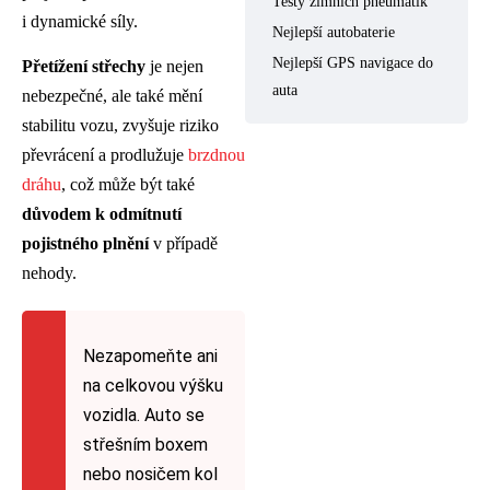
Testy zimních pneumatik
i dynamické síly.
Nejlepší autobaterie
Nejlepší GPS navigace do
Přetížení střechy
je nejen
auta
nebezpečné, ale také mění
stabilitu vozu, zvyšuje riziko
převrácení a prodlužuje
brzdnou
dráhu
, což může být také
důvodem k odmítnutí
pojistného plnění
v případě
nehody.
Nezapomeňte ani
na celkovou výšku
vozidla. Auto se
střešním boxem
nebo nosičem kol