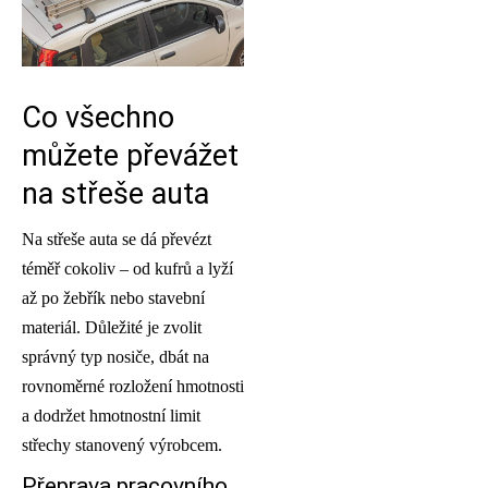
Co všechno
můžete převážet
na střeše auta
Na střeše auta se dá převézt
téměř cokoliv – od kufrů a lyží
až po žebřík nebo stavební
materiál. Důležité je zvolit
správný typ nosiče, dbát na
rovnoměrné rozložení hmotnosti
a dodržet hmotnostní limit
střechy stanovený výrobcem.
Přeprava pracovního