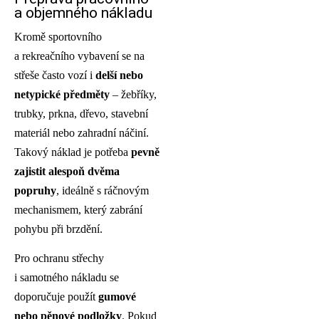
a objemného nákladu
Kromě sportovního
a rekreačního vybavení se na
střeše často vozí i
delší nebo
netypické předměty
– žebříky,
trubky, prkna, dřevo, stavební
materiál nebo zahradní náčiní.
Takový náklad je potřeba
pevně
zajistit alespoň dvěma
popruhy
, ideálně s ráčnovým
mechanismem, který zabrání
pohybu při brzdění.
Pro ochranu střechy
i samotného nákladu se
doporučuje použít
gumové
nebo pěnové podložky
. Pokud