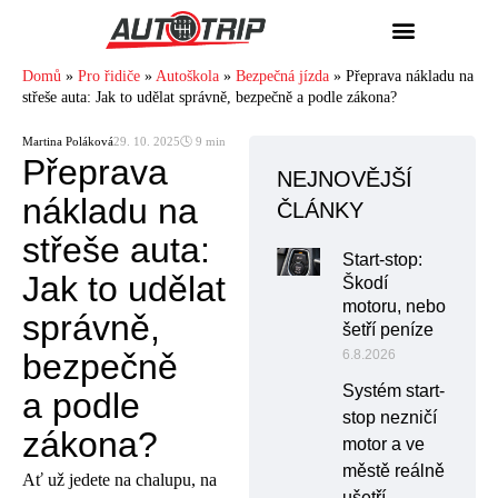
Domů
»
Pro řidiče
»
Autoškola
»
Bezpečná jízda
»
Přeprava nákladu na
střeše auta: Jak to udělat správně, bezpečně a podle zákona?
Martina Poláková
29. 10. 2025
🕓 9 min
Přeprava
NEJNOVĚJŠÍ
nákladu na
ČLÁNKY
střeše auta:
Start-stop:
Jak to udělat
Škodí
motoru, nebo
správně,
šetří peníze
bezpečně
6.8.2026
Systém start-
a podle
stop nezničí
zákona?
motor a ve
městě reálně
Ať už jedete na chalupu, na
ušetří