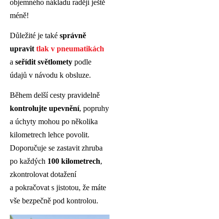
objemného nákladu raději ještě
méně!
Důležité je také
správně
upravit
tlak v pneumatikách
a
seřídit světlomety
podle
údajů v návodu k obsluze.
Během delší cesty pravidelně
kontrolujte upevnění
, popruhy
a úchyty
mohou po několika
kilometrech lehce povolit.
Doporučuje se zastavit zhruba
po každých
100 kilometrech
,
zkontrolovat dotažení
a pokračovat s jistotou, že máte
vše bezpečně pod kontrolou.