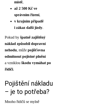
místě
,
až 2 500 Kč ve
správním řízení
,
v krajním případě
i zákaz další jízdy
.
Pokud by
špatně zajištěný
náklad způsobil dopravní
nehodu
, může
pojišťovna
odmítnout pojistné plnění
a vzniklou
škodu vymáhat po
řidiči
.
Pojištění nákladu
– je to potřeba?
Mnoho řidičů se mylně