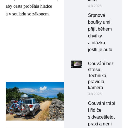
aby cesta proběhla hladce
4.8.2026
a v souladu se zákonem.
Srpnové
bouřky umí
přijít během
chvilky
a otázka,
jestli je auto
Couvání bez
stresu:
Technika,
pravidla,
kamera
3.8.2026
Couvání trápí
i řidiče
s dvacetiletou
praxí a není