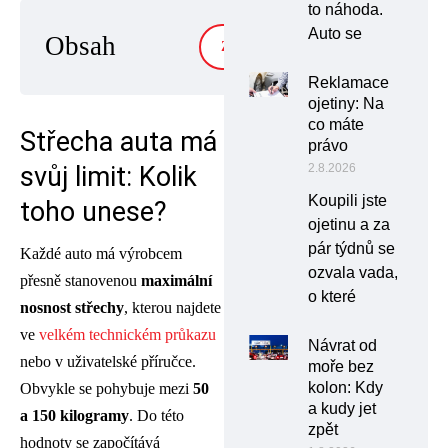
to náhoda.
Auto se
Obsah
ZOBRAZIT
Reklamace
ojetiny: Na
co máte
Střecha auta má
právo
svůj limit: Kolik
2.8.2026
Koupili jste
toho unese?
ojetinu a za
pár týdnů se
Každé auto má výrobcem
ozvala vada,
přesně stanovenou
maximální
o které
nosnost střechy
, kterou najdete
ve
velkém technickém průkazu
Návrat od
nebo v uživatelské příručce.
moře bez
kolon: Kdy
Obvykle se pohybuje mezi
50
a kudy jet
a 150 kilogramy
. Do této
zpět
hodnoty se započítává