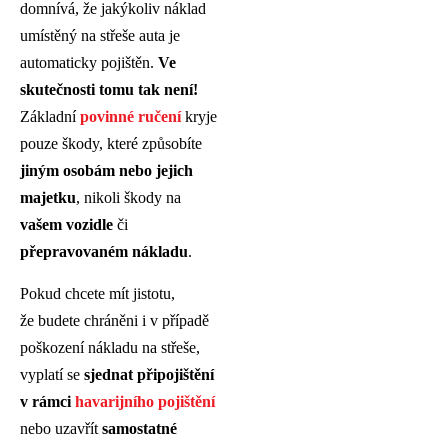
domnívá, že jakýkoliv náklad
umístěný na střeše auta je
automaticky pojištěn.
Ve
skutečnosti tomu tak není!
Základní
povinné ručení
kryje
pouze škody, které způsobíte
jiným osobám nebo jejich
majetku
, nikoli škody na
vašem vozidle
či
přepravovaném nákladu
.
Pokud chcete mít jistotu,
že budete chráněni i v případě
poškození nákladu na střeše,
vyplatí se
sjednat připojištění
v rámci
havarijního pojištění
nebo uzavřít
samostatné