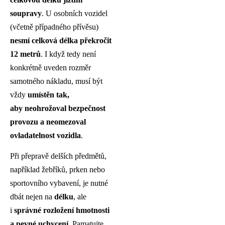
soupravy
. U osobních vozidel
(včetně případného přívěsu)
nesmí celková délka překročit
12 metrů
. I když tedy není
konkrétně uveden rozměr
samotného nákladu, musí být
vždy
umístěn tak,
aby neohrožoval bezpečnost
provozu a neomezoval
ovladatelnost vozidla
.
Při přepravě delších předmětů,
například žebříků, prken nebo
sportovního vybavení, je nutné
dbát nejen na
délku
, ale
i
správné rozložení hmotnosti
a pevné uchycení
. Pamatujte,