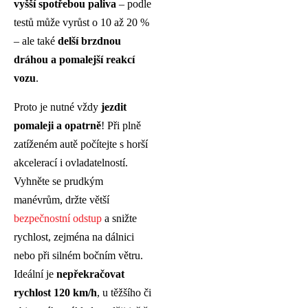
vyšší spotřebou paliva
– podle
testů může vyrůst o 10 až 20 %
– ale také
delší brzdnou
dráhou a pomalejší reakcí
vozu
.
Proto je nutné vždy
jezdit
pomaleji a opatrně
! Při plně
zatíženém autě počítejte s horší
akcelerací i ovladatelností.
Vyhněte se prudkým
manévrům, držte větší
bezpečnostní odstup
a snižte
rychlost, zejména na dálnici
nebo při silném bočním větru.
Ideální je
nepřekračovat
rychlost 120 km/h
, u těžšího či