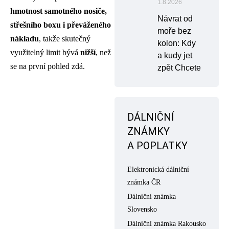
1.8.2026
hmotnost samotného nosiče,
Návrat od
střešního boxu i převáženého
moře bez
nákladu
, takže skutečný
kolon: Kdy
využitelný limit bývá
nižší
, než
a kudy jet
se na první pohled zdá.
zpět Chcete
DÁLNIČNÍ
ZNÁMKY
A POPLATKY
Elektronická dálniční
známka ČR
Dálniční známka
Slovensko
Dálniční známka Rakousko