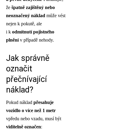
že
špatně zajištěný nebo
neoznačený náklad
může vést
nejen k pokutě, ale
i k
odmítnutí pojistného
plnění
v případě nehody.
Jak správně
označit
přečnívající
náklad?
Pokud náklad
přesahuje
vozidlo o více než 1 metr
vpředu nebo vzadu, musí být
viditelně označen
: