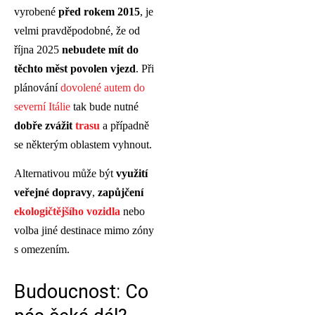
vyrobené
před rokem 2015
, je
velmi pravděpodobné, že od
října 2025
nebudete mít do
těchto měst povolen vjezd
. Při
plánování
dovolené autem do
severní Itálie
tak bude nutné
dobře zvážit
trasu
a případně
se některým oblastem vyhnout.
Alternativou může být
využití
veřejné dopravy
,
zapůjčení
ekologičtějšího vozidla
nebo
volba jiné destinace mimo zóny
s omezením.
Budoucnost: Co