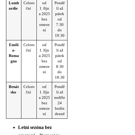
Lomb
Celoro
od
Pondě
ardie
ční
1. říjn
lí až
a 2025
pátek
bez
od
omeze
7:30
ní
do
19:30
Emili
Celoro
od
Pondě
a-
ční
1. říjn
lí až
Roma
a 2025
pátek
gna
bez
od
omeze
8:30
ní
do
18:30
Benát
Celoro
od
Pondě
sko
ční
1. říjn
lí až
a 2025
neděle
bez
24
omeze
hodin
ní
denně
Letní sezóna bez