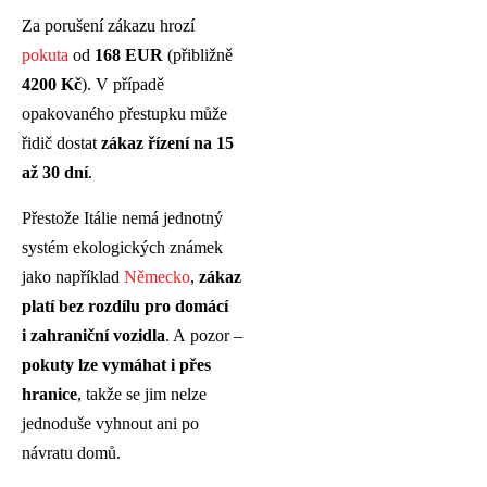
Za porušení zákazu hrozí
pokuta
od
168 EUR
(přibližně
4200 Kč
). V případě
opakovaného přestupku může
řidič dostat
zákaz řízení na 15
až 30 dní
.
Přestože Itálie nemá jednotný
systém ekologických známek
jako například
Německo
,
zákaz
platí bez rozdílu pro domácí
i zahraniční vozidla
. A pozor –
pokuty lze vymáhat i přes
hranice
, takže se jim nelze
jednoduše vyhnout ani po
návratu domů.