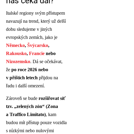
nás čeká dál?
Italské regiony svým přístupem
navazují na trend, který už delší
dobu sledujeme v jiných
evropských zemích, jako je
Německo
,
Švýcarsko
,
Rakousko
,
Francie
nebo
Nizozemsko
. Dá se očekávat,
že
po roce 2026 nebo
v příštích letech
přijdou na
řadu i další omezení.
Zároveň se bude
rozšiřovat síť
tzv. „zelených zón“ (Zona
a Traffico Limitato)
, kam
budou mít přístup pouze vozidla
s nízkými nebo nulovými