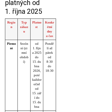
platných od
1. října 2025
Regio
Typ
Platno
Konkr
n
zákaz
st
étní
u
dny
a čas
Piemo
Sezón
od
Pondě
nt
ní (zi
1. říjn
lí až
mní
a 2025
pátek
obdob
do
od
í)
15. du
8:30
bna
do
2026,
18:30
poté
každor
očně
od
15. zář
í do
15. du
bna