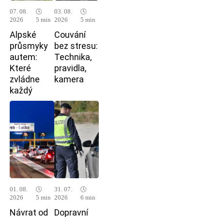
07. 08.
🕓
03. 08.
🕓
2026
5 min
2026
5 min
Alpské
Couvání
průsmyky
bez stresu:
autem:
Technika,
Které
pravidla,
zvládne
kamera
každý
01. 08.
🕓
31. 07.
🕓
2026
5 min
2026
6 min
Návrat od
Dopravní