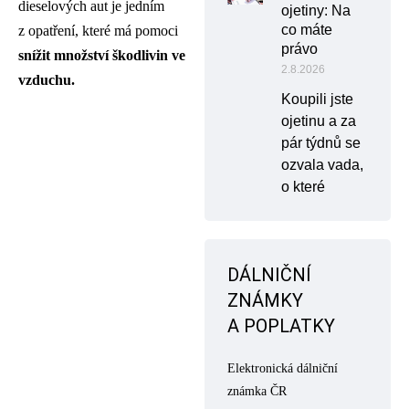
dieselových aut je jedním
ojetiny: Na
co máte
z opatření, které má pomoci
právo
snížit množství škodlivin ve
2.8.2026
vzduchu.
Koupili jste
ojetinu a za
pár týdnů se
ozvala vada,
o které
DÁLNIČNÍ
ZNÁMKY
A POPLATKY
Elektronická dálniční
známka ČR