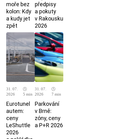
moře bez
předpisy
kolon: Kdy
a pokuty
a kudy jet
v Rakousku
zpět
2026
31. 07.
🕓
31. 07.
🕓
2026
5 min
2026
7 min
Eurotunel
Parkování
autem:
v Brně:
ceny
zóny, ceny
LeShuttle
a P+R 2026
2026