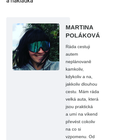
a nakládka
MARTINA
POLÁKOVÁ
Ráda cestuji
autem
neplánovaně
kamkoliv,
kdykoliv a na,
jakkoliv dlouhou
cestu. Mám ráda
velká auta, která
jsou praktická
a umí na víkend
převést cokoliv
na co si
vzpomenu. Od