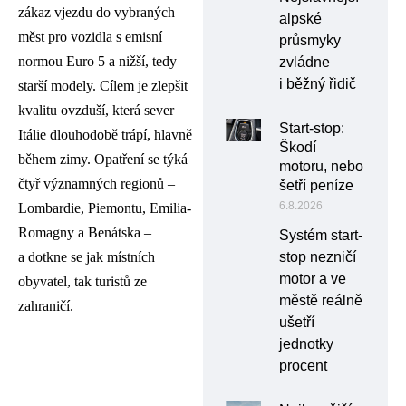
zákaz vjezdu do vybraných
alpské
měst pro vozidla s emisní
průsmyky
normou Euro 5 a nižší, tedy
zvládne
i běžný řidič
starší modely. Cílem je zlepšit
kvalitu ovzduší, která sever
Start-stop:
Itálie dlouhodobě trápí, hlavně
Škodí
během zimy. Opatření se týká
motoru, nebo
čtyř významných regionů –
šetří peníze
6.8.2026
Lombardie, Piemontu, Emilia-
Romagny a Benátska –
Systém start-
a dotkne se jak místních
stop nezničí
motor a ve
obyvatel, tak turistů ze
městě reálně
zahraničí.
ušetří
jednotky
procent