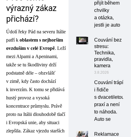
přijít během
výrazný zákaz
chvilky
přichází?
a otázka,
jestli je auto
Údolí řeky Pád na severu Itálie
Couvání bez
patří k
oblastem s nejhorším
stresu:
ovzduším v celé Evropě
. Leží
Technika,
mezi Alpami a Apeninami,
pravidla,
takže se tu škodliviny drží
kamera
3.8.2026
podstatně déle – obzvlášť
v zimě, kdy často dochází
Couvání trápí
k inverzím. K tomu se přidává
i řidiče
s dvacetiletou
hustý provoz a vysoká
praxí a není
koncentrace průmyslu. Právě
to náhoda.
proto na Itálii dlouhodobě tlačí
Auto se
i Evropská unie, aby situaci
zlepšila. Zákaz vjezdu starších
Reklamace