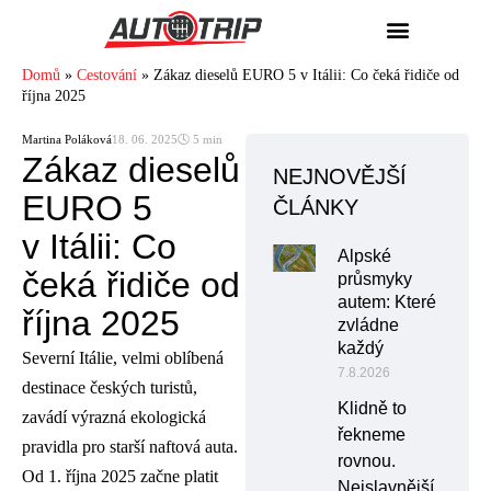
Domů
»
Cestování
»
Zákaz dieselů EURO 5 v Itálii: Co čeká řidiče od
října 2025
Martina Poláková
18. 06. 2025
🕓 5 min
Zákaz dieselů
NEJNOVĚJŠÍ
EURO 5
ČLÁNKY
v Itálii: Co
Alpské
čeká řidiče od
průsmyky
autem: Které
října 2025
zvládne
každý
Severní Itálie, velmi oblíbená
7.8.2026
destinace českých turistů,
Klidně to
zavádí výrazná ekologická
řekneme
pravidla pro starší naftová auta.
rovnou.
Od 1. října 2025 začne platit
Nejslavnější