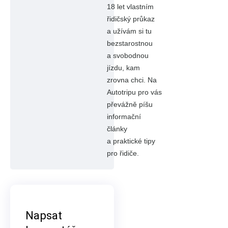
18 let vlastním
řidičský průkaz
a užívám si tu
bezstarostnou
a svobodnou
jízdu, kam
zrovna chci. Na
Autotripu pro vás
převážně píšu
informační
články
a praktické tipy
pro řidiče.
Napsat