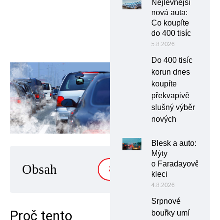
Nejlevnější
nová auta:
Co koupíte
do 400 tisíc
5.8.2026
Do 400 tisíc
korun dnes
koupíte
překvapivě
slušný výběr
nových
Blesk a auto:
Mýty
o Faradayově
Obsah
ZOBRAZIT
kleci
4.8.2026
Srpnové
Proč tento
bouřky umí