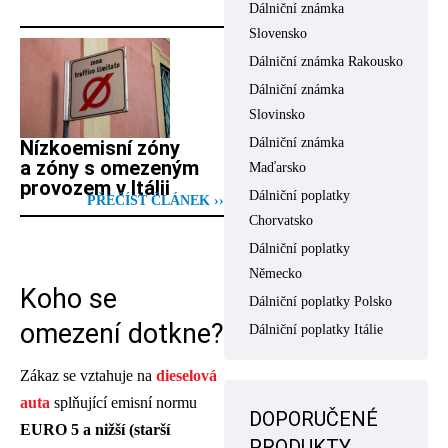
Dálniční známka
Slovensko
Dálniční známka Rakousko
Dálniční známka
Slovinsko
Dálniční známka
Nízkoemisní zóny
a zóny s omezeným
Maďarsko
provozem v Itálii
Dálniční poplatky
PŘEČÍST ČLÁNEK ››
Chorvatsko
Dálniční poplatky
Německo
Koho se
Dálniční poplatky Polsko
omezení dotkne?
Dálniční poplatky Itálie
Zákaz se vztahuje na
dieselová
auta
splňující emisní normu
DOPORUČENÉ
EURO 5 a nižší (starší
PRODUKTY