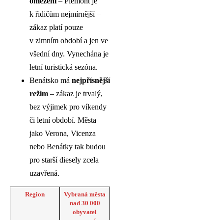
omezení
– Piemont je
k řidičům nejmírnější –
zákaz platí pouze
v zimním období a jen ve
všední dny. Vynechána je
letní turistická sezóna.
Benátsko má
nejpřísnější
režim
– zákaz je trvalý,
bez výjimek pro víkendy
či letní období. Města
jako Verona, Vicenza
nebo Benátky tak budou
pro starší diesely zcela
uzavřená.
Region
Vybraná města
nad 30 000
obyvatel