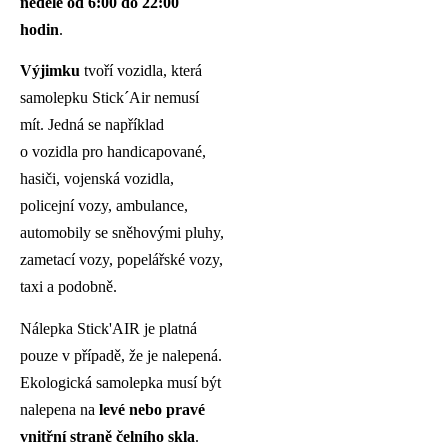
neděle od 6:00 do 22:00
hodin
.
Výjimku
tvoří vozidla, která
samolepku Stick´Air nemusí
mít. Jedná se například
o vozidla pro handicapované,
hasiči, vojenská vozidla,
policejní vozy, ambulance,
automobily se sněhovými pluhy,
zametací vozy, popelářské vozy,
taxi a podobně.
Nálepka Stick'AIR je platná
pouze v případě, že je nalepená.
Ekologická samolepka musí být
nalepena na
levé nebo pravé
vnitřní straně čelního skla
.