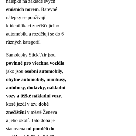
nálepku na základě svých
emisních norem
. Barevné
nálepky se používají
k identifikaci znečišťujícího
automobilu a rozdělují se do 6
různých kategorií.
Samolepky Stick´Air jsou
povinné pro všechna vozidla
,
jako jsou
osobní automobily,
obytné automobily, minibusy,
autobusy, dodávky, nákladní
vozy a těžké nákladní vozy
,
které jezdí v tzv.
době
znečištění
v městě Ženeva
a jeho okolí. Tato doba je
stanovena
od pondělí do