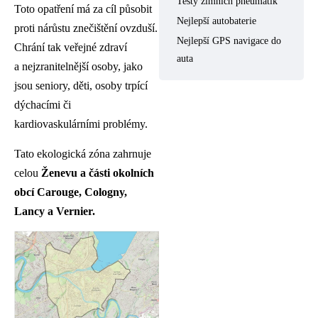
Testy zimních pneumatik
Toto opatření má za cíl působit
Nejlepší autobaterie
proti nárůstu znečištění ovzduší.
Nejlepší GPS navigace do
Chrání tak veřejné zdraví
auta
a nejzranitelnější osoby, jako
jsou seniory, děti, osoby trpící
dýchacími či
kardiovaskulárními problémy.
Tato ekologická zóna zahrnuje
celou
Ženevu a části okolních
obcí Carouge, Cologny,
Lancy a Vernier.