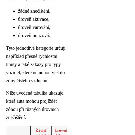
žádné znečištění,
úroveň aktivace,
úroveň varování,
úroveň nouzová.
Tyto jednotlivé kategorie určují
například přesné rychlostní
limity a také zákazy pro typy
vozidel, které nemohou vjet do
zóny čistého vzduchu.
Níže uvedená tabulka ukazuje,
která auta mohou projíždět
zónou při různých úrovních
znečištění:
Žádné
Úroveň
Úroveň
Úroveň