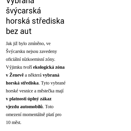
Vybraná
švýcarská
horská střediska
bez aut
Jak již bylo zmíněno, ve
Švýcarsku nejsou zavedeny
oficiální nízkoemisní zóny.
Výjimku tvoří
ekologická zóna
v Ženevě
a některá
vybraná
horská střediska
. Tyto vybrané
horské vesnice a městečka mají
v platnosti úplný zákaz
vjezdu automobilů
. Toto
omezení momentálně platí pro
10 měst.