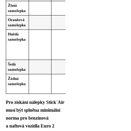
Žlutá
Euro 4
Euro 5 a 6
Eu
samolepka
Oranžová
Euro 2 a 3
Euro 4
Eu
samolepka
Hnědá
Euro 3
samolepka
1. 
200
30. 
2
Šedá
Euro 2
samolepka
Žádná
Euro 1 a dříve
Euro 1
samolepka
a dříve
31. 
2
Pro získání nálepky Stick´Air
musí být splněna minimální
norma pro benzínová
a naftová vozidla Euro 2