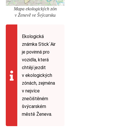
Mapa ekologických zón
v Ženevě ve Švýcarsku
Ekologická
známka Stick´Air
je povinná pro
vozidla, která
chtějí jezdit
v ekologických
zónách, zejména
v nejvíce
znečištěném
švýcarském
městě Ženeva.