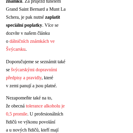
známku
. Za průjezd tunelem
Grand Saint Bernard a Munt La
Schera, je pak nutné
zaplatit
speciální poplatky
. Více se
dozvíte v našem článku
o
dálničních známkách ve
Švýcarsku
.
Doporučujeme se seznámit také
se
švýcarskými dopravními
předpisy a pravidly
, které
v zemi panují a jsou platné.
Nezapomeňte také na to,
že obecná
tolerance alkoholu je
0,5 promile
. U profesionálních
řidičů ve výkonu povolání
a u nových řidičů, kteří mají