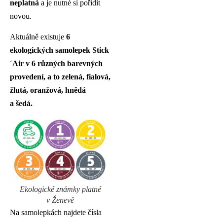
neplatná
a je nutné si pořídit
novou.
Aktuálně existuje
6
ekologických samolepek Stick
´Air v 6 různých barevných
provedení, a to zelená, fialová,
žlutá, oranžová, hnědá
a šedá.
Ekologické známky platné
v Ženevě
Na samolepkách najdete čísla