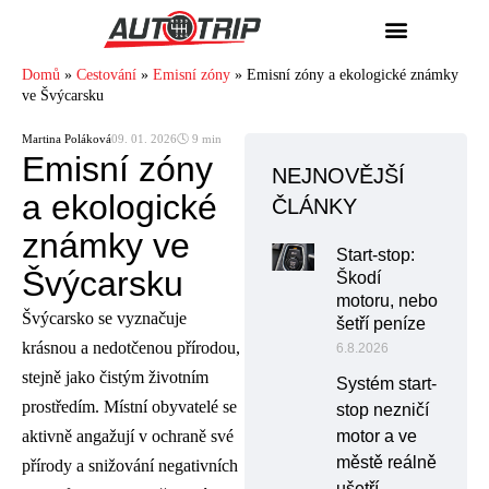
Domů
»
Cestování
»
Emisní zóny
»
Emisní zóny a ekologické známky
ve Švýcarsku
Martina Poláková
09. 01. 2026
🕓 9 min
Emisní zóny
NEJNOVĚJŠÍ
a ekologické
ČLÁNKY
známky ve
Start-stop:
Švýcarsku
Škodí
motoru, nebo
Švýcarsko se vyznačuje
šetří peníze
krásnou a nedotčenou přírodou,
6.8.2026
stejně jako čistým životním
Systém start-
prostředím. Místní obyvatelé se
stop nezničí
aktivně angažují v ochraně své
motor a ve
městě reálně
přírody a snižování negativních
ušetří