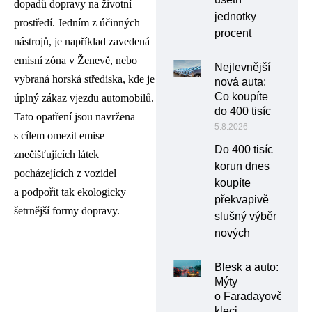
dopadů dopravy na životní
jednotky
prostředí. Jedním z účinných
procent
nástrojů, je například zavedená
emisní zóna v Ženevě, nebo
Nejlevnější
vybraná horská střediska, kde je
nová auta:
Co koupíte
úplný zákaz vjezdu automobilů.
do 400 tisíc
Tato opatření jsou navržena
5.8.2026
s cílem omezit emise
Do 400 tisíc
znečišťujících látek
korun dnes
pocházejících z vozidel
koupíte
a podpořit tak ekologicky
překvapivě
šetrnější formy dopravy.
slušný výběr
nových
Blesk a auto:
Mýty
o Faradayově
kleci