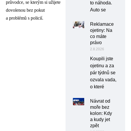
průvodce, se kterým si užijete
to náhoda.
Auto se
dovolenou bez pokut
a problémů s policií.
Reklamace
ojetiny: Na
co máte
právo
2.8.2026
Koupili jste
ojetinu a za
pár týdnů se
ozvala vada,
o které
Návrat od
moře bez
kolon: Kdy
a kudy jet
zpět