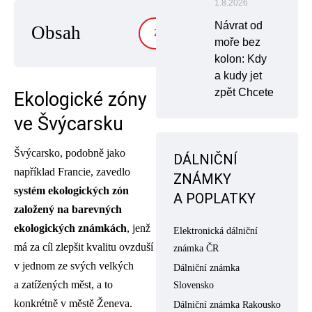
1.8.2026
Návrat od
Obsah
ZOBRAZIT
moře bez
kolon: Kdy
a kudy jet
zpět Chcete
Ekologické zóny
ve Švýcarsku
Švýcarsko, podobně jako
DÁLNIČNÍ
například Francie, zavedlo
ZNÁMKY
systém ekologických zón
A POPLATKY
založený na barevných
ekologických známkách
, jenž
Elektronická dálniční
má za cíl zlepšit kvalitu ovzduší
známka ČR
v jednom ze svých velkých
Dálniční známka
a zatížených měst, a to
Slovensko
konkrétně v městě Ženeva.
Dálniční známka Rakousko