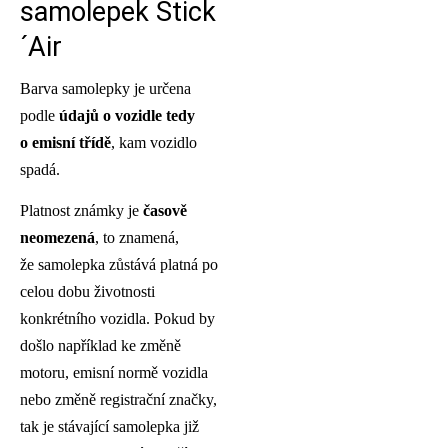
samolepek Stick
´Air
Barva samolepky je určena
podle
údajů o vozidle tedy
o emisní třídě
, kam vozidlo
spadá.
Platnost známky je
časově
neomezená
, to znamená,
že samolepka zůstává platná po
celou dobu životnosti
konkrétního vozidla. Pokud by
došlo například ke změně
motoru, emisní normě vozidla
nebo změně registrační značky,
tak je stávající samolepka již