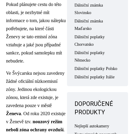
Pokud plánujete cestu do této
Dálniční známka
oblasti, je nezbytné mít
Slovinsko
informace o tom, jakou nálepku
Dálniční známka
potřebujete, na které části
Maďarsko
Ženevy se tato emisní zóna
Dálniční poplatky
vztahuje a jaké jsou případné
Chorvatsko
sankce, pokud samolepku mít
Dálniční poplatky
Německo
nebudete.
Dálniční poplatky Polsko
Ve Švýcarsku nejsou zavedeny
Dálniční poplatky Itálie
žádné oficiální nízkoemisní
zóny. Jedinou ekologickou
zónou, která zde existuje, je
DOPORUČENÉ
zavedena pouze v městě
PRODUKTY
Ženeva
. Od roku 2020 existuje
v Ženevě tzv.
nouzový režim
Nejlepší autokamery
neboli zóna ochrany ovzduší
.