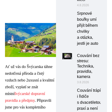
4.8.2026
Srpnové
bouřky umí
přijít během
chvilky
a otázka,
jestli je auto
Couvání bez
stresu:
Technika,
Ať už vás do Švýcarska táhne
pravidla,
nedotčená příroda a čistý
kamera
vzduch nebo 2uxusní a kvalitní
3.8.2026
zboží, vyplatí se znát
Couvání trápí
místní
švýcarské dopravní
i řidiče
pravidla a předpisy
. Připravili
s dvacetiletou
jsme pro vás kompletního
praxí a není