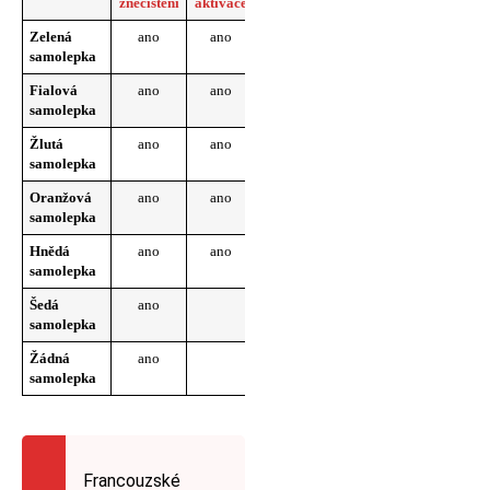
znečištění
aktivace
varování
nouze
Zelená
ano
ano
ano
ano
samolepka
Fialová
ano
ano
ano
ano
samolepka
Žlutá
ano
ano
ano
ano
samolepka
Oranžová
ano
ano
ano
samolepka
Hnědá
ano
ano
samolepka
Šedá
ano
samolepka
Žádná
ano
samolepka
Francouzské