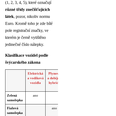
(1, 2, 3, 4, 5), které označují
různé třídy znečišťujících
látek
, pozor, nikoliv normu
Euro. Kromě toho je zde bílé
pole registrační značky, ve
kterém je černě vytištěno
jedinečné číslo nálepky.
Klasifikace vozidel podle
švýcarského zákona
Elektrická
Plynové
Osobní
Osobní
Moto
a vodíková
a dobíjecí
vozidla
vozidla
tří
vozidla
hybridy
s benzínovým
s naftovým
a čt
pohonem
pohonem
Zelená
ano
samolepka
Fialová
ano
Euro 5 a 6
Eu
samolepka