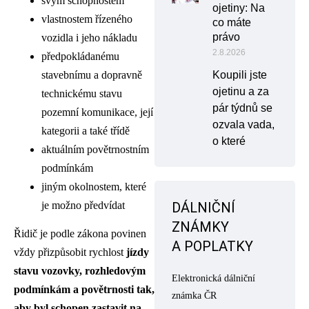
svým schopnostem
ojetiny: Na
vlastnostem řízeného
co máte
právo
vozidla i jeho nákladu
2.8.2026
předpokládanému
stavebnímu a dopravně
Koupili jste
ojetinu a za
technickému stavu
pár týdnů se
pozemní komunikace, její
ozvala vada,
kategorii a také třídě
o které
aktuálním povětrnostním
podmínkám
jiným okolnostem, které
je možno předvídat
DÁLNIČNÍ
ZNÁMKY
Řidič je podle zákona povinen
A POPLATKY
vždy přizpůsobit rychlost
jízdy
stavu vozovky, rozhledovým
Elektronická dálniční
podmínkám a povětrnosti tak,
známka ČR
aby byl schopen zastavit na