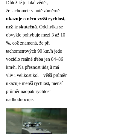
Důležité je také vědět,
že tachometr v autě záměrně
ukazuje o něco vyšší rychlost,
než je skutečná
. Odchylka se
obvykle pohybuje mezi 3 až 10
%, což znamená, že při
tachometrových 90 km/h jede
vozidlo reálně třeba jen 84–86
km/h. Na přesnost údajů má
vliv i velikost kol – větší průměr
ukazuje menší rychlost, menší
průměr naopak rychlost
nadhodnocuje.