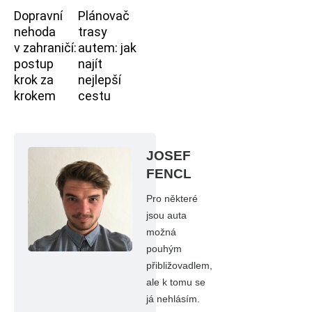
Dopravní
Plánovač
nehoda
trasy
v zahraničí:
autem: jak
postup
najít
krok za
nejlepší
krokem
cestu
JOSEF
FENCL
Pro některé
jsou auta
možná
pouhým
přibližovadlem,
ale k tomu se
já nehlásím.