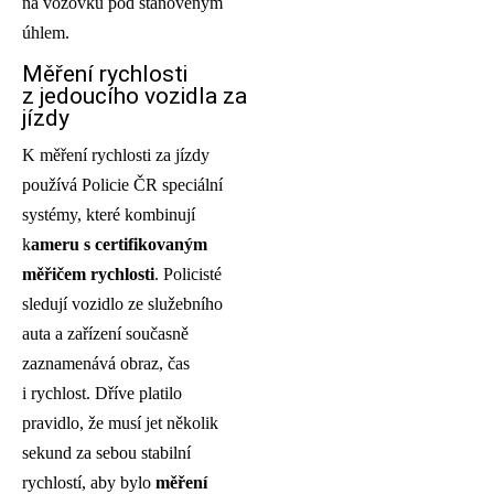
na vozovku pod stanoveným
úhlem.
Měření rychlosti
z jedoucího vozidla za
jízdy
K měření rychlosti za jízdy
používá Policie ČR speciální
systémy, které kombinují
k
ameru s certifikovaným
měřičem rychlosti
. Policisté
sledují vozidlo ze služebního
auta a zařízení současně
zaznamenává obraz, čas
i rychlost. Dříve platilo
pravidlo, že musí jet několik
sekund za sebou stabilní
rychlostí, aby bylo
měření