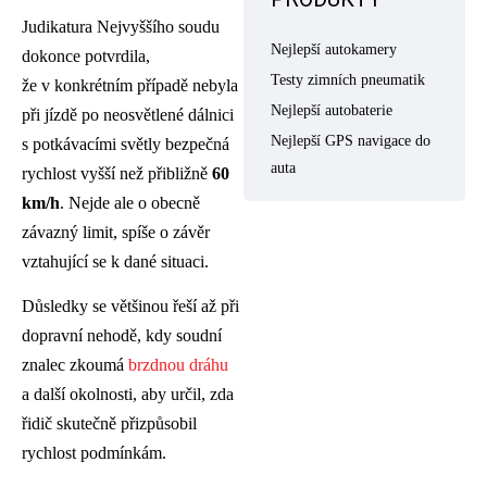
Judikatura Nejvyššího soudu
Nejlepší autokamery
dokonce potvrdila,
Testy zimních pneumatik
že v konkrétním případě nebyla
Nejlepší autobaterie
při jízdě po neosvětlené dálnici
Nejlepší GPS navigace do
s potkávacími světly bezpečná
auta
rychlost vyšší než přibližně
60
km/h
. Nejde ale o obecně
závazný limit, spíše o závěr
vztahující se k dané situaci.
Důsledky se většinou řeší až při
dopravní nehodě, kdy soudní
znalec zkoumá
brzdnou dráhu
a další okolnosti, aby určil, zda
řidič skutečně přizpůsobil
rychlost podmínkám.