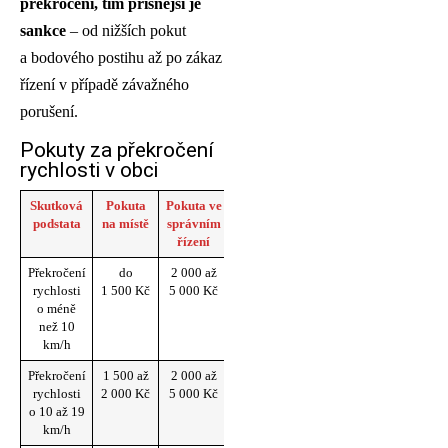
překročení, tím přísnější je
sankce
– od nižších pokut
a bodového postihu až po zákaz
řízení v případě závažného
porušení.
Pokuty za překročení
rychlosti v obci
Skutková
Pokuta
Pokuta ve
Trestné
Zákaz
podstata
na místě
správním
body
řízení
řízení
Překročení
do
2 000 až
0
rychlosti
1 500 Kč
5 000 Kč
o méně
než 10
km/h
Překročení
1 500 až
2 000 až
2
rychlosti
2 000 Kč
5 000 Kč
o 10 až 19
km/h