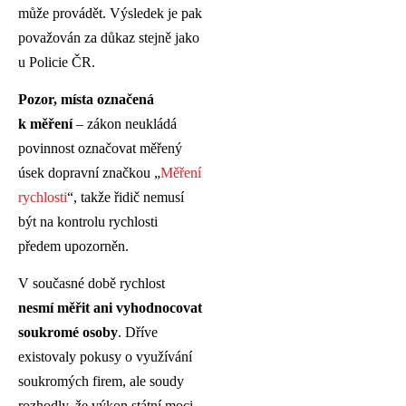
může provádět. Výsledek je pak
považován za důkaz stejně jako
u Policie ČR.
Pozor, místa označená
k měření
– zákon neukládá
povinnost označovat měřený
úsek dopravní značkou „
Měření
rychlosti
“, takže řidič nemusí
být na kontrolu rychlosti
předem upozorněn.
V současné době rychlost
nesmí měřit ani vyhodnocovat
soukromé osoby
. Dříve
existovaly pokusy o využívání
soukromých firem, ale soudy
rozhodly, že výkon státní moci