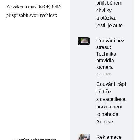
přijít během
Ze zákona musí každý řidič
chvilky
přizpůsobit svou rychlost:
a otázka,
jestli je auto
Couvání bez
stresu:
Technika,
pravidla,
kamera
3.8.2026
Couvání trápí
i řidiče
s dvacetiletou
praxí a není
to náhoda.
Auto se
Reklamace