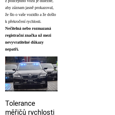
z policejního vozu je důležité,
aby záznam jasně prokazoval,
že šlo o vaše vozidlo a že došlo
k překročení rychlosti.
Nečitelná nebo rozmazaná
registrační značka už mezi
nevyvratitelné důkazy
nepatří.
Tolerance
měřičů rychlosti