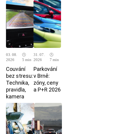
03. 08.
🕓
31. 07.
🕓
2026
5 min
2026
7 min
Couvání
Parkování
bez stresu:
v Brně:
Technika,
zóny, ceny
pravidla,
a P+R 2026
kamera