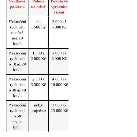
Skutková
Pokuta
Pokuta ve
Trestné
Zákaz
podstata
na místě
správním
body
řízení
řízení
Překročení
do
2 000 až
0
rychlosti
1 500 Kč
5 000 Kč
o méně
než 10
km/h
Překročení
1 500 ž
2 000 až
2
rychlosti
2 000 Kč
5 000 Kč
o 10 až 29
km/h
Překročení
2 500 ž
4 000 až
4
rychlosti
3 500 Kč
10 000 Kč
o 30 až 49
km/h
Překročení
nelze
7 000 až
6
6 až
rychlosti
projednat
25 000 Kč
18
o 50
měsíců
a více
km/h