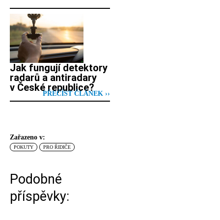
Jak fungují detektory
radarů a antiradary
v České republice?
PŘEČÍST ČLÁNEK ››
Zařazeno v:
POKUTY
PRO ŘIDIČE
Podobné
příspěvky: