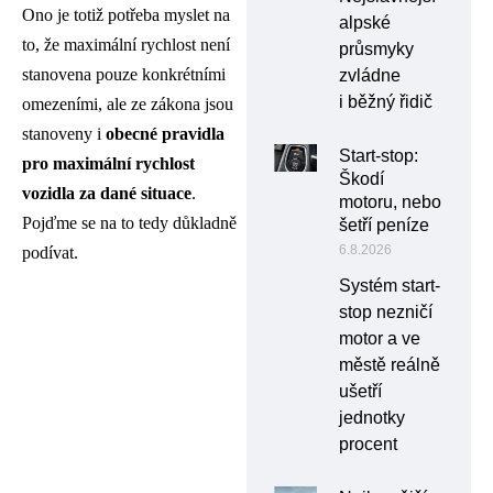
Ono je totiž potřeba myslet na
alpské
to, že maximální rychlost není
průsmyky
stanovena pouze konkrétními
zvládne
i běžný řidič
omezeními, ale ze zákona jsou
stanoveny i
obecné pravidla
Start-stop:
pro maximální rychlost
Škodí
vozidla za dané situace
.
motoru, nebo
Pojďme se na to tedy důkladně
šetří peníze
6.8.2026
podívat.
Systém start-
stop nezničí
motor a ve
městě reálně
ušetří
jednotky
procent