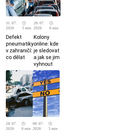
31. 07.
🕓
28. 07.
🕓
2026
5 min
2026
6 min
Defekt
Kolony
pneumatiky
online: kde
v zahraničí:
je sledovat
co dělat
a jak se jim
vyhnout
28. 07.
🕓
08. 07.
🕓
2026
6 min
2026
5 min