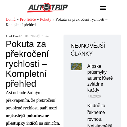
Domů
»
Pro řidiče
»
Pokuty
»
Pokuta za překročení rychlosti –
Kompletní přehled
Josef Fencl
23. 08. 2025
🕓 7 min
Pokuta za
NEJNOVĚJŠÍ
překročení
ČLÁNKY
rychlosti –
Alpské
Kompletní
průsmyky
autem: Které
přehled
zvládne
každý
Asi nebude žádným
7.8.2026
překvapením, že překročení
Klidně to
povolené rychlosti patří mezi
řekneme
nejčastější pokutované
rovnou.
přestupky řidičů
na silnicích.
Nejslavnější