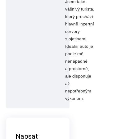
Jsem také
vášnivý turista,
který prochází
hlavně inzertní
servery
s ojetinami.
Ideální auto je
podle mě
nenápadné
a prostorné,
ale disponuje
až
nepotřebným
výkonem.
Napsat