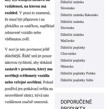
Dálniční známka
vzdálenost, na kterou má
Slovensko
rozhled
. V praxi to znamená,
Dálniční známka Rakousko
že musí být připraven i na
Dálniční známka
překážku za zatáčkou, například
Slovinsko
odstavené vozidlo nebo
Dálniční známka
vběhnutou zvěř.
Maďarsko
Dálniční poplatky
V noci je tato povinnost ještě
Chorvatsko
důležitější. Řidič smí jet pouze
Dálniční poplatky
takovou rychlostí, aby dokázal
Německo
zastavit v prostoru, který mu
Dálniční poplatky Polsko
osvětlují světlomety vozidla
Dálniční poplatky Itálie
nebo veřejné osvětlení
. Pokud
používá jen potkávací světla na
neosvětlené silnici, bývá tato
DOPORUČENÉ
vzdálenost značně omezená.
PRODUKTY