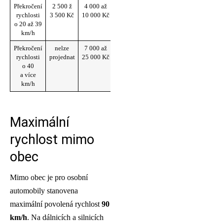
Překročení
2 500 ž
4 000 až
4
rychlosti
3 500 Kč
10 000 Kč
o 20 až 39
km/h
Překročení
nelze
7 000 až
6
6 až
rychlosti
projednat
25 000 Kč
18
o 40
měsíců
a více
km/h
Maximální
rychlost mimo
obec
Mimo obec je pro osobní
automobily stanovena
maximální povolená rychlost
90
km/h
. Na dálnicích a silnicích