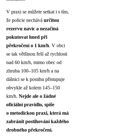
V praxi se můžete setkat i s tím,
že policie nechává
určitou
rezervu navíc a nezačíná
pokutovat hned při
překročení o 1 km/h
. V obci
se tak většinou řeší až rychlosti
nad 60 km/h, mimo obec od
zhruba 100–105 km/h a na
dálnici se k postihu přistupuje
obvykle až kolem 145–150
km/h.
Nejde ale o žádné
oficiální pravidlo, spíše
o metodickou praxi, která má
zabránit postihování každého
drobného překročení.