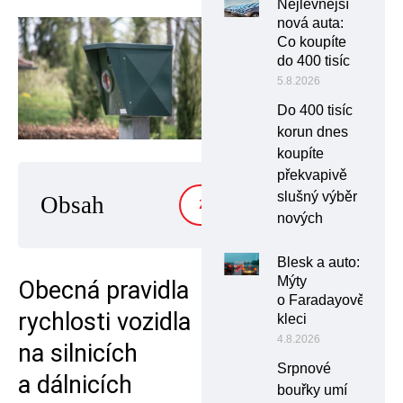
Nejlevnější
nová auta:
Co koupíte
do 400 tisíc
5.8.2026
Do 400 tisíc
korun dnes
koupíte
překvapivě
slušný výběr
Obsah
ZOBRAZIT
nových
Blesk a auto:
Mýty
Obecná pravidla
o Faradayově
rychlosti vozidla
kleci
4.8.2026
na silnicích
Srpnové
a dálnicích
bouřky umí