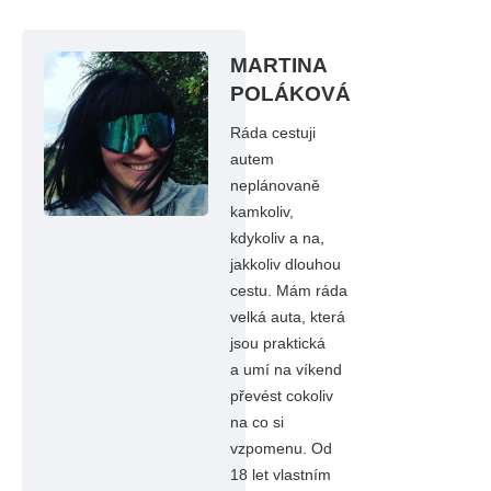
MARTINA
POLÁKOVÁ
Ráda cestuji
autem
neplánovaně
kamkoliv,
kdykoliv a na,
jakkoliv dlouhou
cestu. Mám ráda
velká auta, která
jsou praktická
a umí na víkend
převést cokoliv
na co si
vzpomenu. Od
18 let vlastním