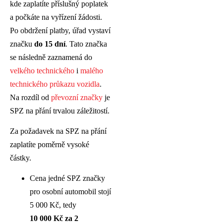
kde zaplatíte příslušný poplatek
a počkáte na vyřízení žádosti.
Po obdržení platby, úřad vystaví
značku
do 15 dní
. Tato značka
se následně zaznamená do
velkého technického
i
malého
technického průkazu vozidla
.
Na rozdíl od
převozní značky
je
SPZ na přání trvalou záležitostí.
Za požadavek na SPZ na přání
zaplatíte poměrně vysoké
částky.
Cena jedné SPZ značky
pro osobní automobil stojí
5 000 Kč, tedy
10 000 Kč za 2