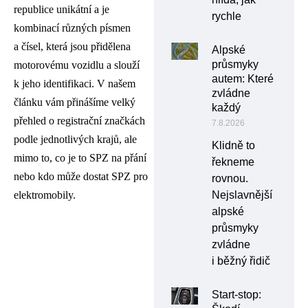
republice unikátní a je
rychle
kombinací různých písmen
a čísel, která jsou přidělena
Alpské
průsmyky
motorovému vozidlu a slouží
autem: Které
k jeho identifikaci. V našem
zvládne
článku vám přinášíme velký
každý
přehled o registrační značkách
7.8.2026
podle jednotlivých krajů, ale
Klidně to
mimo to, co je to SPZ na přání
řekneme
nebo kdo může dostat SPZ pro
rovnou.
elektromobily.
Nejslavnější
alpské
průsmyky
zvládne
i běžný řidič
Start-stop: