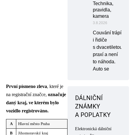
Technika,
pravidla,
kamera
3.8.2026
Couvání trápí
i řidiče
s dvacetiletou
praxí a není
to náhoda.
Auto se
První písmeno zleva
, které je
na registrační značce,
označuje
DÁLNIČNÍ
daný kraj, ve kterém bylo
ZNÁMKY
vozidlo registrováno.
A POPLATKY
A
Hlavní město Praha
Elektronická dálniční
B
Jihomoravský kraj