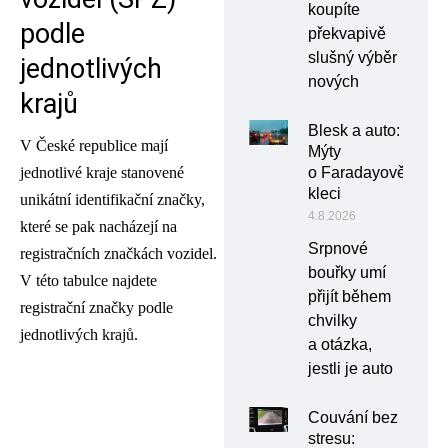
koupíte
podle
překvapivě
slušný výběr
jednotlivých
nových
krajů
Blesk a auto:
V České republice mají
Mýty
o Faradayově
jednotlivé kraje stanovené
kleci
unikátní identifikační značky,
4.8.2026
které se pak nacházejí na
Srpnové
registračních značkách vozidel.
bouřky umí
V této tabulce najdete
přijít během
registrační značky podle
chvilky
jednotlivých krajů.
a otázka,
jestli je auto
Couvání bez
stresu: