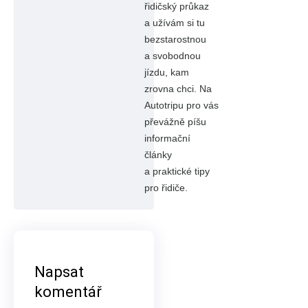
řidičský průkaz
a užívám si tu
bezstarostnou
a svobodnou
jízdu, kam
zrovna chci. Na
Autotripu pro vás
převážně píšu
informační
články
a praktické tipy
pro řidiče.
Napsat
komentář