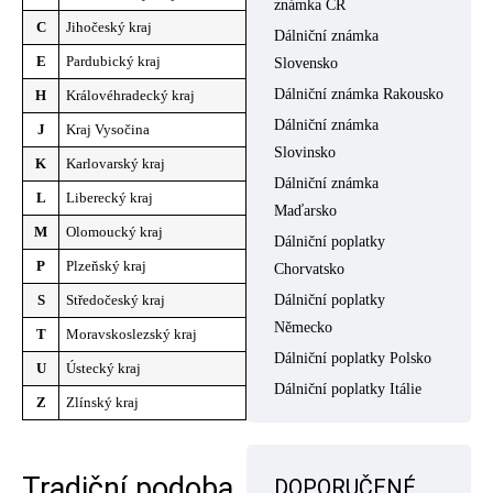
známka ČR
C
Jihočeský kraj
Dálniční známka
E
Pardubický kraj
Slovensko
Dálniční známka Rakousko
H
Královéhradecký kraj
Dálniční známka
J
Kraj Vysočina
Slovinsko
K
Karlovarský kraj
Dálniční známka
L
Liberecký kraj
Maďarsko
M
Olomoucký kraj
Dálniční poplatky
P
Plzeňský kraj
Chorvatsko
Dálniční poplatky
S
Středočeský kraj
Německo
T
Moravskoslezský kraj
Dálniční poplatky Polsko
U
Ústecký kraj
Dálniční poplatky Itálie
Z
Zlínský kraj
Tradiční podoba
DOPORUČENÉ