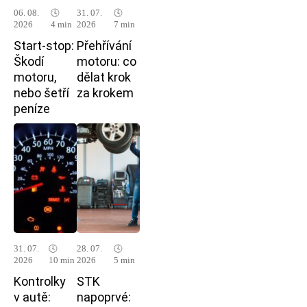
06. 08.
🕓
31. 07.
🕓
2026
4 min
2026
7 min
Start-stop:
Přehřívání
Škodí
motoru: co
motoru,
dělat krok
nebo šetří
za krokem
peníze
31. 07.
🕓
28. 07.
🕓
2026
10 min
2026
5 min
Kontrolky
STK
v autě:
napoprvé: