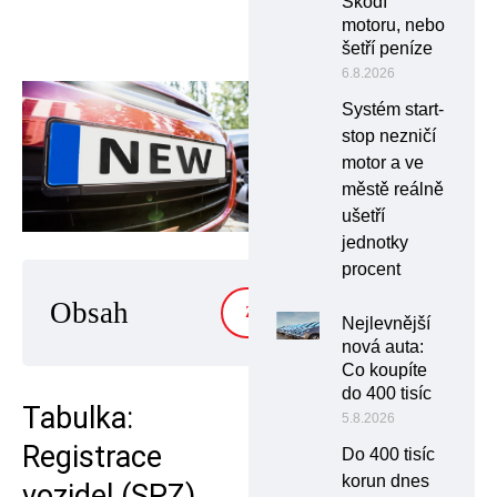
Škodí
motoru, nebo
šetří peníze
6.8.2026
Systém start-
stop nezničí
motor a ve
městě reálně
ušetří
jednotky
procent
Obsah
ZOBRAZIT
Nejlevnější
nová auta:
Co koupíte
do 400 tisíc
Tabulka:
5.8.2026
Registrace
Do 400 tisíc
korun dnes
vozidel (SPZ)