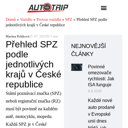
Domů
»
Vozidlo
»
Provoz vozidla
»
SPZ
»
Přehled SPZ podle
jednotlivých krajů v České republice
Martina Poláková
25. 07. 2023
🕓 5 min
Přehled SPZ
NEJNOVĚJŠÍ
podle
ČLÁNKY
jednotlivých
Povinné
krajů v České
omezovače
rychlosti: Jak
republice
ISA funguje
8.8.2026
Státní poznávací značka (SPZ)
Každé nové
neboli registrační značka (RZ)
auto prodané
musí být povinně na každém
v Evropské
autě, motocyklu, mopedu.
unii dnes
Každá SPZ je v České
hlídá, jak