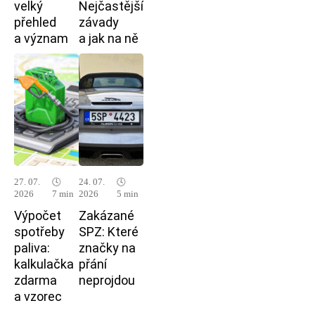
velký
Nejčastější
přehled
závady
a význam
a jak na ně
27. 07.
🕓
24. 07.
🕓
2026
7 min
2026
5 min
Výpočet
Zakázané
spotřeby
SPZ: Které
paliva:
značky na
kalkulačka
přání
zdarma
neprojdou
a vzorec