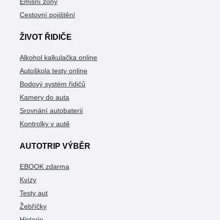
Emisní zóny
Cestovní pojištění
ŽIVOT ŘIDIČE
Alkohol kalkulačka online
Autoškola testy online
Bodový systém řidičů
Kamery do auta
Srovnání autobaterií
Kontrolky v autě
AUTOTRIP VÝBĚR
EBOOK zdarma
Kvízy
Testy aut
Žebříčky
Historie