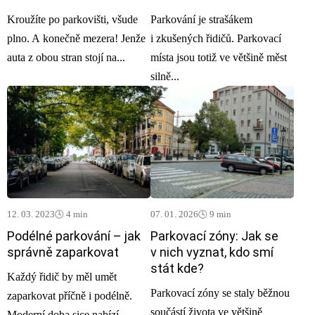
Kroužíte po parkovišti, všude
Parkování je strašákem
plno. A konečně mezera! Jenže
i zkušených řidičů. Parkovací
auta z obou stran stojí na...
místa jsou totiž ve většině měst
silně...
12. 03. 2023
🕓 4 min
07. 01. 2026
🕓 9 min
Podélné parkování – jak
Parkovací zóny: Jak se
správně zaparkovat
v nich vyznat, kdo smí
stát kde?
Každý řidič by měl umět
Parkovací zóny se staly běžnou
zaparkovat příčně i podélně.
součástí života ve většině
Moderní doba sice nabízí