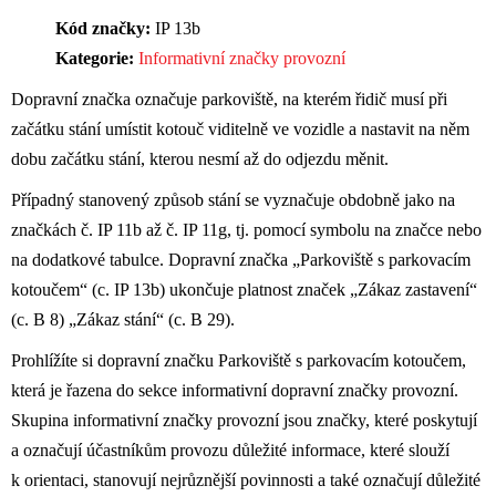
Kód značky:
IP 13b
Kategorie:
Informativní značky provozní
Dopravní značka označuje parkoviště, na kterém řidič musí při
začátku stání umístit kotouč viditelně ve vozidle a nastavit na něm
dobu začátku stání, kterou nesmí až do odjezdu měnit.
Případný stanovený způsob stání se vyznačuje obdobně jako na
značkách č. IP 11b až č. IP 11g, tj. pomocí symbolu na značce nebo
na dodatkové tabulce. Dopravní značka „Parkoviště s parkovacím
kotoučem“ (c. IP 13b) ukončuje platnost značek „Zákaz zastavení“
(c. B 8) „Zákaz stání“ (c. B 29).
Prohlížíte si dopravní značku Parkoviště s parkovacím kotoučem,
která je řazena do sekce informativní dopravní značky provozní.
Skupina informativní značky provozní jsou značky, které poskytují
a označují účastníkům provozu důležité informace, které slouží
k orientaci, stanovují nejrůznější povinnosti a také označují důležité