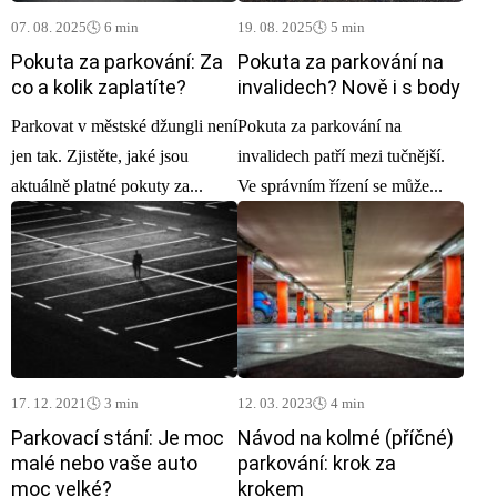
07. 08. 2025
🕓 6 min
19. 08. 2025
🕓 5 min
Pokuta za parkování: Za
Pokuta za parkování na
co a kolik zaplatíte?
invalidech? Nově i s body
Parkovat v městské džungli není
Pokuta za parkování na
jen tak. Zjistěte, jaké jsou
invalidech patří mezi tučnější.
aktuálně platné pokuty za...
Ve správním řízení se může...
17. 12. 2021
🕓 3 min
12. 03. 2023
🕓 4 min
Parkovací stání: Je moc
Návod na kolmé (příčné)
malé nebo vaše auto
parkování: krok za
moc velké?
krokem