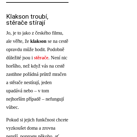
Klakson troubí,
stěrače stírají
Jo, je to jako z českého filmu,
ale věřte, že
klakson
se na cestě
opravdu může hodit. Podobně
důležité jsou i
stěrače
. Není nic
horšího, než když vás na cestě
zastihne pořádná průtrž mračen
a stěrače nestírají, jeden
upadává nebo – v tom
nejhorším případě – nefungují
vůbec.
Pokud si jejich funkčnost chcete
vyzkoušet doma a zrovna
neprší, poproste někoho, ať