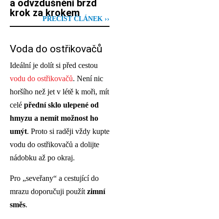
a odvzdušnění brzd
krok za krokem
PŘEČÍST ČLÁNEK ››
Voda do ostřikovačů
Ideální je dolít si před cestou
vodu do ostřikovačů
. Není nic
horšího než jet v létě k moři, mít
celé
přední sklo ulepené od
hmyzu a nemít možnost ho
umýt
. Proto si raději vždy kupte
vodu do ostřikovačů a dolijte
nádobku až po okraj.
Pro „seveřany“ a cestující do
mrazu doporučuji použít
zimní
směs
.