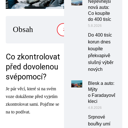
Nejlevnější
nová auta:
Co koupíte
do 400 tisíc
5.8.2026
Obsah
ZOBRAZIT
Do 400 tisíc
korun dnes
koupíte
Co zkontrolovat
překvapivě
slušný výběr
před dovolenou
nových
svépomocí?
Blesk a auto:
Je pár věcí, které si na svém
Mýty
o Faradayově
voze dokážeme před vyjetím
kleci
zkontrolovat sami. Pojďme se
4.8.2026
na to podívat.
Srpnové
bouřky umí