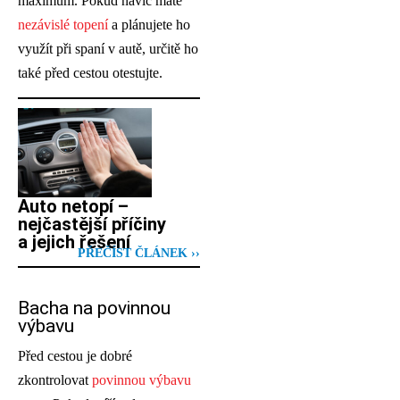
maximum. Pokud navíc máte
nezávislé topení
a plánujete ho
využít při spaní v autě, určitě ho
také před cestou otestujte.
Auto netopí –
nejčastější příčiny
a jejich řešení
PŘEČÍST ČLÁNEK ››
Bacha na povinnou
výbavu
Před cestou je dobré
zkontrolovat
povinnou výbavu