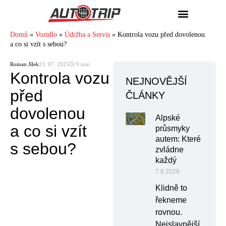
Domů
»
Vozidlo
»
Údržba a Servis
»
Kontrola vozu před dovolenou
a co si vzít s sebou?
Roman Jílek
23. 07. 2025
🕓 9 min
Kontrola vozu
NEJNOVĚJŠÍ
před
ČLÁNKY
dovolenou
Alpské
a co si vzít
průsmyky
autem: Které
s sebou?
zvládne
každý
7.8.2026
Klidně to
řekneme
rovnou.
Nejslavnější