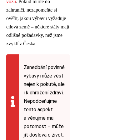
vozu
. Pokud míříte do
zahraničí, nezapomeňte si
ověřit, jakou výbavu vyžaduje
cílová země – některé státy mají
odlišné požadavky, než jsme
zvyklí z Česka.
Zanedbání povinné
výbavy může vést
nejen k pokutě, ale
i k ohrožení zdraví.
Nepodceňujme
tento aspekt
a věnujme mu
pozornost – může
jít doslova o život.