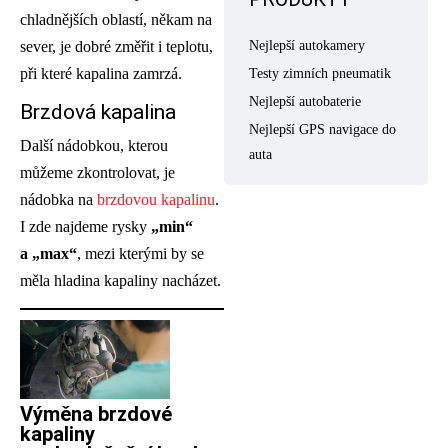
chladnějších oblastí, někam na
Nejlepší autokamery
sever, je dobré změřit i teplotu,
při které kapalina zamrzá.
Testy zimních pneumatik
Nejlepší autobaterie
Brzdová kapalina
Nejlepší GPS navigace do
Další nádobkou, kterou
auta
můžeme zkontrolovat, je
nádobka na
brzdovou kapalinu
.
I zde najdeme rysky
„min“
a „max“
, mezi kterými by se
měla hladina kapaliny nacházet.
Výměna brzdové
kapaliny