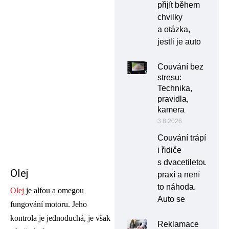
přijít během
chvilky
a otázka,
jestli je auto
Couvání bez
stresu:
Technika,
pravidla,
kamera
3.8.2026
Couvání trápí
i řidiče
s dvacetiletou
Olej
praxí a není
to náhoda.
Olej
je alfou a omegou
Auto se
fungování motoru. Jeho
kontrola je jednoduchá, je však
Reklamace