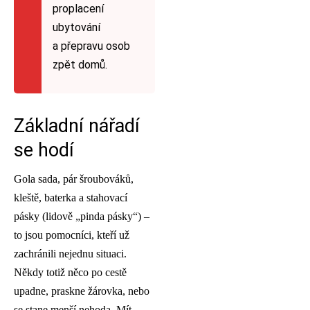
proplacení
ubytování
a přepravu osob
zpět domů.
Základní nářadí
se hodí
Gola sada, pár šroubováků,
kleště, baterka a stahovací
pásky (lidově „pinda pásky“) –
to jsou pomocníci, kteří už
zachránili nejednu situaci.
Někdy totiž něco po cestě
upadne, praskne žárovka, nebo
se stane menší nehoda. Mít