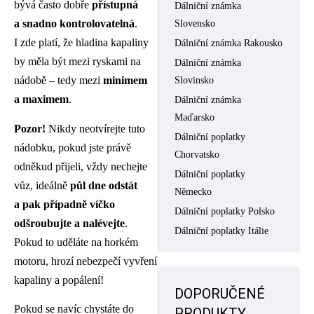
bývá často dobře
přístupná
Dálniční známka
a snadno kontrolovatelná
.
Slovensko
I zde platí, že hladina kapaliny
Dálniční známka Rakousko
by měla být mezi ryskami na
Dálniční známka
nádobě – tedy mezi
minimem
Slovinsko
a maximem
.
Dálniční známka
Maďarsko
Pozor!
Nikdy neotvírejte tuto
Dálniční poplatky
nádobku, pokud jste právě
Chorvatsko
odněkud přijeli, vždy nechejte
Dálniční poplatky
vůz, ideálně
půl dne odstát
Německo
a pak případně víčko
Dálniční poplatky Polsko
odšroubujte a nalévejte
.
Dálniční poplatky Itálie
Pokud to uděláte na horkém
motoru, hrozí nebezpečí vyvření
kapaliny a popálení!
DOPORUČENÉ
Pokud se navíc chystáte do
PRODUKTY