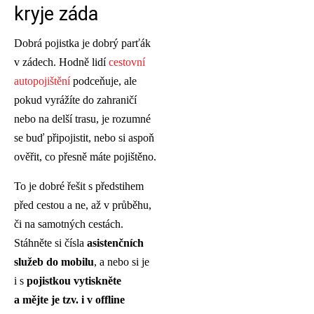
kryje záda
Dobrá pojistka je dobrý parťák
v zádech. Hodně lidí
cestovní
autopojištění
podceňuje, ale
pokud vyrážíte do zahraničí
nebo na delší trasu, je rozumné
se buď připojistit, nebo si aspoň
ověřit, co přesně máte pojištěno.
To je dobré řešit s předstihem
před cestou a ne, až v průběhu,
či na samotných cestách.
Stáhněte si čísla
asistenčních
služeb do mobilu
, a nebo si je
i s
pojistkou vytiskněte
a mějte je tzv. i v offline