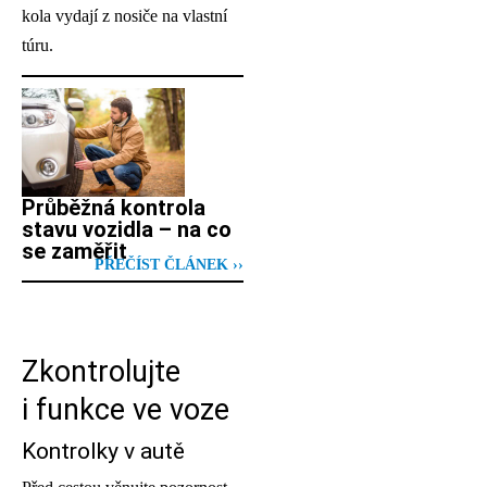
kola vydají z nosiče na vlastní
túru.
Průběžná kontrola
stavu vozidla – na co
se zaměřit
PŘEČÍST ČLÁNEK ››
Zkontrolujte
i funkce ve voze
Kontrolky v autě