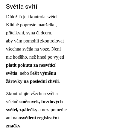
Světla svítí
Důležitá je i kontrola světel.
Klidně poproste manželku,
přítelkyni, syna či dceru,
aby vám pomohli zkontrolovat
všechna světla na voze. Není
nic horšího, než hned po vyjetí
platit pokutu za nesvítící
světla
, nebo
řešit výměnu
žárovky na poslední chvíli
.
Zkontrolujte všechna světla
včetně
směrovek, brzdových
světel, zpátečky
a nezapomeňte
ani na
osvětlení registrační
značky
.