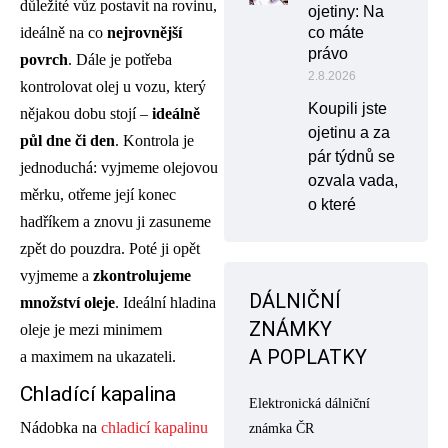
důležité vůz postavit na rovinu,
ojetiny: Na
co máte
ideálně na co
nejrovnější
právo
povrch
. Dále je potřeba
2.8.2026
kontrolovat olej u vozu, který
Koupili jste
nějakou dobu stojí –
ideálně
ojetinu a za
půl dne či den
. Kontrola je
pár týdnů se
jednoduchá: vyjmeme olejovou
ozvala vada,
měrku, otřeme její konec
o které
hadříkem a znovu ji zasuneme
zpět do pouzdra. Poté ji opět
vyjmeme a
zkontrolujeme
DÁLNIČNÍ
množství oleje
. Ideální hladina
ZNÁMKY
oleje je mezi minimem
A POPLATKY
a maximem na ukazateli.
Chladící kapalina
Elektronická dálniční
Nádobka na
chladicí kapalinu
známka ČR