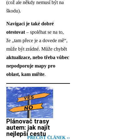
(což ale někdy nemusí být na
škodu).
Navigaci je také dobré
otestovat
– spoléhat se na to,
že „tam přece je a dovede mě“,
může být zrádné. Může chybět
aktualizace, nebo třeba vůbec
nepodporuje mapy pro
oblast, kam míříte
.
Plánovač trasy
autem: jak najít
nejlepší cestu
PŘEČÍST ČLÁNEK ››