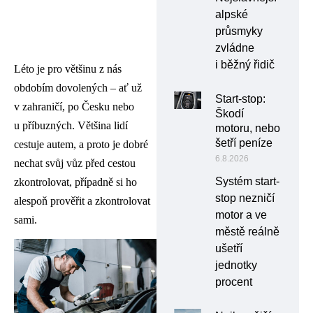
alpské
průsmyky
zvládne
i běžný řidič
Léto je pro většinu z nás
obdobím dovolených – ať už
Start-stop:
v zahraničí, po Česku nebo
Škodí
u příbuzných. Většina lidí
motoru, nebo
šetří peníze
cestuje autem, a proto je dobré
6.8.2026
nechat svůj vůz před cestou
Systém start-
zkontrolovat, případně si ho
stop nezničí
alespoň prověřit a zkontrolovat
motor a ve
sami.
městě reálně
ušetří
jednotky
procent