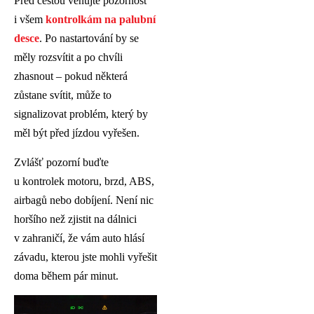
Před cestou věnujte pozornost
i všem
kontrolkám na palubní
desce
. Po nastartování by se
měly rozsvítit a po chvíli
zhasnout – pokud některá
zůstane svítit, může to
signalizovat problém, který by
měl být před jízdou vyřešen.
Zvlášť pozorní buďte
u kontrolek motoru, brzd, ABS,
airbagů nebo dobíjení. Není nic
horšího než zjistit na dálnici
v zahraničí, že vám auto hlásí
závadu, kterou jste mohli vyřešit
doma během pár minut.