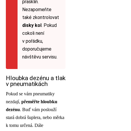
prasklin.
Nezapomeňte
také zkontrolovat
disky kol
. Pokud
cokoli není
v pořádku,
doporučujeme
návštěvu servisu.
Hloubka dezénu a tlak
v pneumatikách
Pokud se vám pneumatiky
nezdají,
přeměřte hloubku
dezénu
. Buď vám poslouží
stará dobrá šuplera, nebo měrka
k tomu určená. Dále