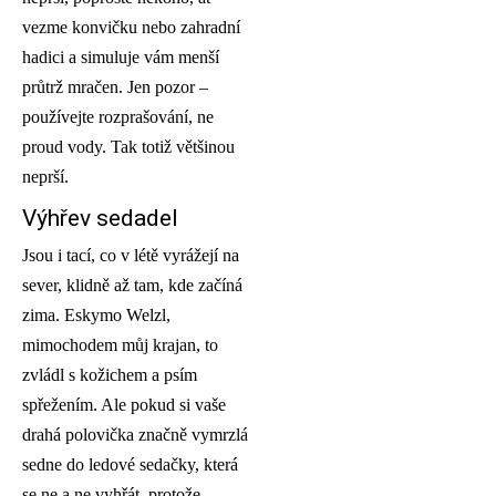
vezme konvičku nebo zahradní
hadici a simuluje vám menší
průtrž mračen. Jen pozor –
používejte rozprašování, ne
proud vody. Tak totiž většinou
neprší.
Výhřev sedadel
Jsou i tací, co v létě vyrážejí na
sever, klidně až tam, kde začíná
zima. Eskymo Welzl,
mimochodem můj krajan, to
zvládl s kožichem a psím
spřežením. Ale pokud si vaše
drahá polovička značně vymrzlá
sedne do ledové sedačky, která
se ne a ne vyhřát, protože