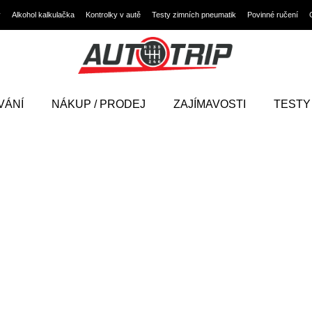
y
Alkohol kalkulačka
Kontrolky v autě
Testy zimních pneumatik
Povinné ručení
VÁNÍ
NÁKUP / PRODEJ
ZAJÍMAVOSTI
TESTY