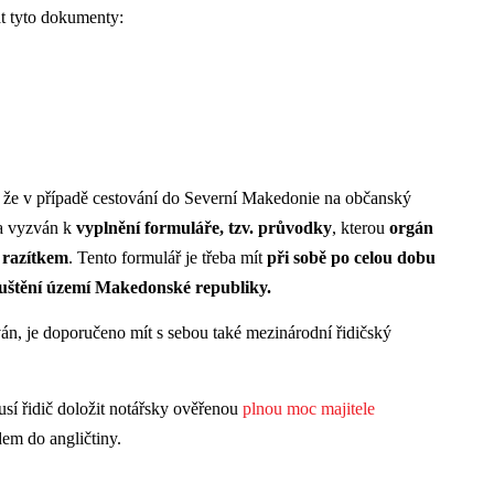
t tyto dokumenty:
í, že v případě cestování do Severní Makedonie na občanský
la vyzván k
vyplnění formuláře, tzv. průvodky
, kterou
orgán
 razítkem
. Tento formulář je třeba mít
při sobě po celou dobu
opuštění území Makedonské republiky.
án, je doporučeno mít s sebou také mezinárodní řidičský
sí řidič doložit notářsky ověřenou
plnou moc majitele
em do angličtiny.