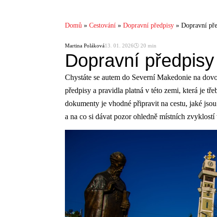
Domů
»
Cestování
»
Dopravní předpisy
»
Dopravní pře
Martina Poláková
13. 01. 2026
🕓 20 min
Dopravní předpisy 
Chystáte se autem do Severní Makedonie na dovo
předpisy a pravidla platná v této zemi, která je t
dokumenty je vhodné připravit na cestu, jaké jsou
a na co si dávat pozor ohledně místních zvyklost