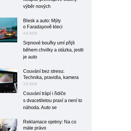
výběr nových
Blesk a auto: Mýty
o Faradayově kleci
4.8.2026
Srpnové bouřky umí přijít
během chvilky a otázka, jestli
je auto
Couvání bez stresu:
Technika, pravidla, kamera
3.8.2026
Couvání trápí i řidiče
s dvacetiletou praxí a není to
náhoda. Auto se
Reklamace ojetiny: Na co
máte právo