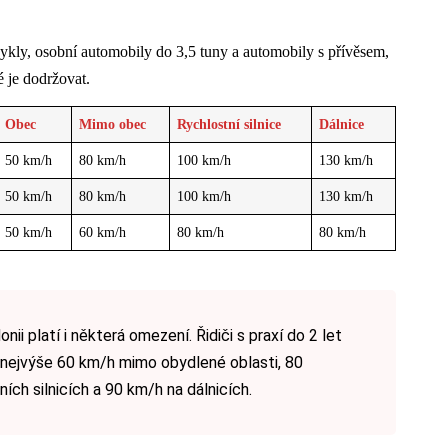
cykly, osobní automobily do 3,5 tuny a automobily s přívěsem,
é je dodržovat.
Obec
Mimo obec
Rychlostní silnice
Dálnice
50 km/h
80 km/h
100 km/h
130 km/h
50 km/h
80 km/h
100 km/h
130 km/h
50 km/h
60 km/h
80 km/h
80 km/h
ii platí i některá omezení. Řidiči s praxí do 2 let
í nejvýše 60 km/h mimo obydlené oblasti, 80
ích silnicích a 90 km/h na dálnicích.