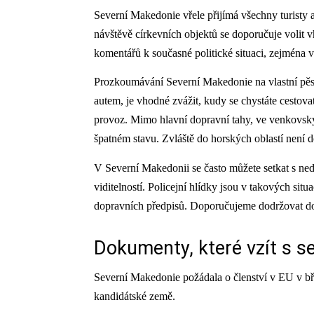
Severní Makedonie vřele přijímá všechny turisty
návštěvě církevních objektů se doporučuje volit 
komentářů k současné politické situaci, zejména 
Prozkoumávání Severní Makedonie na vlastní pěs
autem, je vhodné zvážit, kudy se chystáte cestovat
provoz. Mimo hlavní dopravní tahy, ve venkovskýc
špatném stavu. Zvláště do horských oblastí není
V Severní Makedonii se často můžete setkat s ne
viditelností. Policejní hlídky jsou v takových sit
dopravních předpisů. Doporučujeme dodržovat dop
Dokumenty, které vzít s s
Severní Makedonie požádala o členství v EU v bře
kandidátské země.