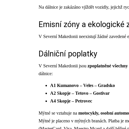
Na dálnice je zakázáno vjíždět vozidly, jejichž r
Emisní zóny a ekologické
V Severní Makedonii neexistují žádné zavedené 
Dálniční poplatky
V Severní Makedonii jsou
zpoplatněné všechny 
dálnice:
A1 Kumanovo – Veles – Gradsko
A2 Skopje – Tetovo – Gostivar
A4 Skopje – Petrovec
Mýtné se vztahuje na
motocykly, osobní automob
Mýtné je placeno v mýtných branách. Platba je 
(MasterCard, Visa, Maestro Mcard a další běžné pl