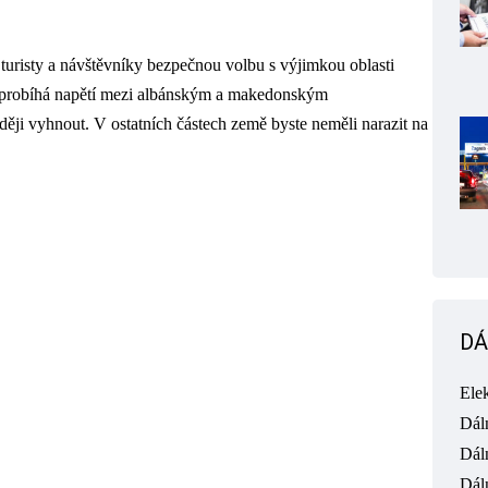
turisty a návštěvníky bezpečnou volbu s výjimkou oblasti
le probíhá napětí mezi albánským a makedonským
aději vyhnout. V ostatních částech země byste neměli narazit na
DÁ
Ele
Dál
Dál
Dál