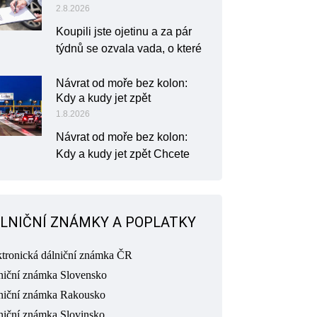
2.8.2026
Koupili jste ojetinu a za pár
týdnů se ozvala vada, o které
Návrat od moře bez kolon:
Kdy a kudy jet zpět
1.8.2026
Návrat od moře bez kolon:
Kdy a kudy jet zpět Chcete
LNIČNÍ ZNÁMKY A POPLATKY
ktronická dálniční známka ČR
niční známka Slovensko
niční známka Rakousko
niční známka Slovinsko