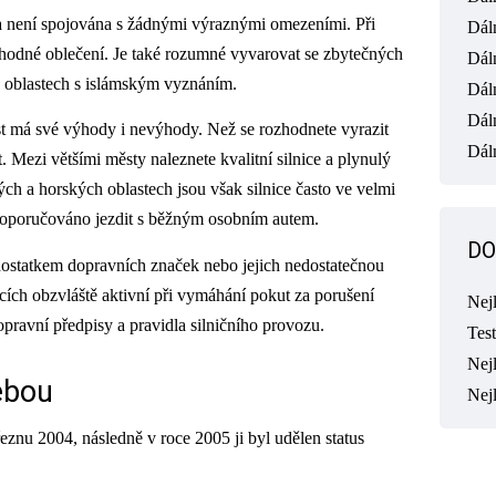
 a není spojována s žádnými výraznými omezeními. Při
Dál
vhodné oblečení. Je také rozumné vyvarovat se zbytečných
Dál
v oblastech s islámským vyznáním.
Dál
Dál
t má své výhody i nevýhody. Než se rozhodnete vyrazit
Dáln
. Mezi většími městy naleznete kvalitní silnice a plynulý
h a horských oblastech jsou však silnice často ve velmi
 doporučováno jezdit s běžným osobním autem.
DO
dostatkem dopravních značek nebo jejich nedostatečnou
uacích obzvláště aktivní při vymáhání pokut za porušení
Nej
ravní předpisy a pravidla silničního provozu.
Tes
Nejl
ebou
Nej
znu 2004, následně v roce 2005 ji byl udělen status