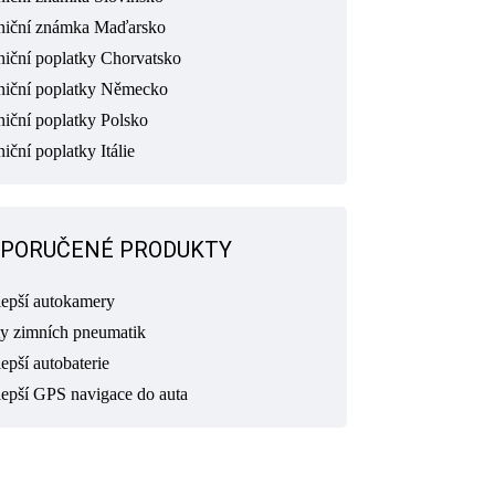
niční známka Maďarsko
niční poplatky Chorvatsko
niční poplatky Německo
niční poplatky Polsko
iční poplatky Itálie
PORUČENÉ PRODUKTY
lepší autokamery
ty zimních pneumatik
epší autobaterie
lepší GPS navigace do auta