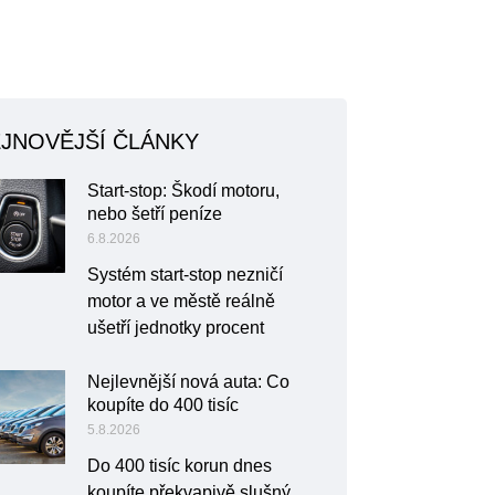
JNOVĚJŠÍ ČLÁNKY
Start-stop: Škodí motoru,
nebo šetří peníze
6.8.2026
Systém start-stop nezničí
motor a ve městě reálně
ušetří jednotky procent
Nejlevnější nová auta: Co
koupíte do 400 tisíc
5.8.2026
Do 400 tisíc korun dnes
koupíte překvapivě slušný