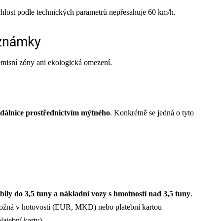
ychlost podle technických parametrů nepřesahuje 60 km/h.
 známky
emisní zóny ani ekologická omezení.
dálnice prostřednictvím mýtného
. Konkrétně se jedná o tyto
ily do 3,5 tuny a nákladní vozy s hmotností nad 3,5 tuny
.
možná v hotovosti (EUR, MKD) nebo platební kartou
atební karty).