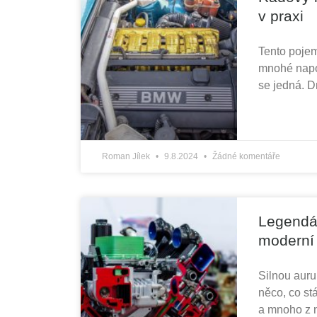
v praxi
Tento pojem
mnohé napov
se jedná. 
Roman Jílek
9.8.2024
Žádné komentáře
Legendár
moderní
Silnou auru
něco, co st
a mnoho z n