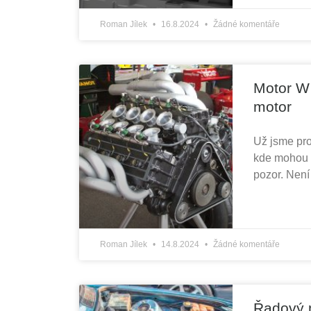
Roman Jílek
16.8.2024
Žádné komentáře
Motor W 
motor
Už jsme pro
kde mohou b
pozor. Není
Roman Jílek
14.8.2024
Žádné komentáře
Řadový m