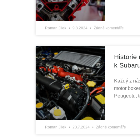
Roman Jílek
9.8.2024
Žádné komentáře
Histori
k Subar
Každý z nás
motor boxer
Peugeotu, t
Roman Jílek
23.7.2024
Žádné komentáře