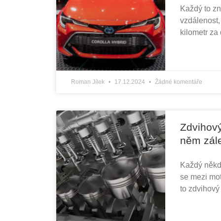
Každý to zn
vzdálenost,
kilometr za 
Roman Jílek
17.12.2024
Žádné komentáře
Zdvihový
něm zál
Každý někdy
se mezi moto
to zdvihov