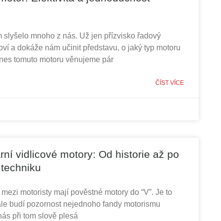
 slyšelo mnoho z nás. Už jen přízvisko řadový
í a dokáže nám učinit představu, o jaký typ motoru
Dnes tomuto motoru věnujeme pár
ČÍST VÍCE
ní vidlicové motory: Od historie až po
 techniku
 mezi motoristy mají pověstné motory do “V”. Je to
ále budí pozornost nejednoho fandy motorismu
ás při tom slově plesá