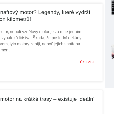
 naftový motor? Legendy, které vydrží
ion kilometrů!
otor, neboli vznětový motor je za mne jedním
h vynálezů lidstva. Škoda, že poslední dekády
rem, tyto motory zabíjí, neboť jejich spotřeba
moment
ČÍST VÍCE
 motor na krátké trasy – existuje ideální