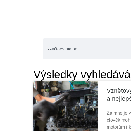
Výsledky vyhledává
Vznětový
a nejlep
Za mne je v
člověk mohl
motorům řík