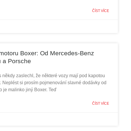
ČÍST VÍCE
e motoru Boxer: Od Mercedes-Benz
u a Porsche
 někdy zaslechl, že některé vozy mají pod kapotou
. Neplést si prosím pojmenování slavné dodávky od
o je malinko jiný Boxer. Teď
ČÍST VÍCE