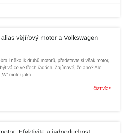
alias vějířový motor a Volkswagen
brali několik druhů motorů, představte si však motor,
ýt válce ve třech řadách. Zajímavé, že ano? Ale
 „W“ motor jako
ČÍST VÍCE
otor: Efektivita a jednoduchost