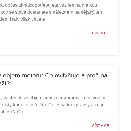
á, občas zkrátka potřebujete vůz jen na krátkou
 kdy se sotva dostanete s nájezdem na nějaký ten
den. I tak, však chcete
ČÍST VÍCE
 objem motoru: Co ovlivňuje a proč na
eží?
 zaslechl, že objem ničím nenahradíš. Toto tvrzení
risty traduje celá léta. Co je na tom pravdy a co je
ý objem? Co
ČÍST VÍCE