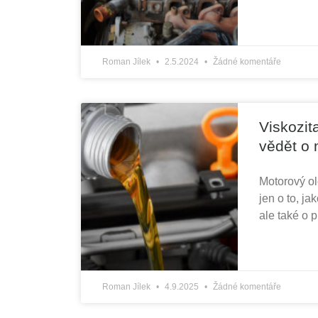
Roman Jílek
2.5.2024
Žádné komentáře
Viskozit
vědět o 
Motorový ol
jen o to, j
ale také o 
Roman Jílek
4.9.2025
Žádné komentáře