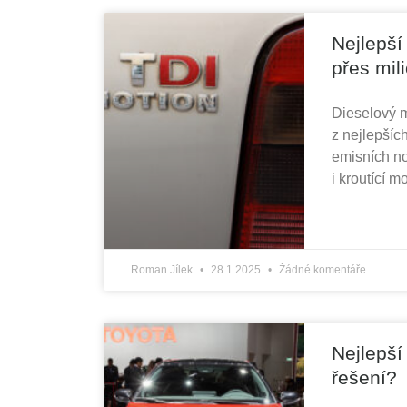
Nejlepší
přes mil
Dieselový m
z nejlepšíc
emisních no
i kroutící 
Roman Jílek
28.1.2025
Žádné komentáře
Nejlepší
řešení?