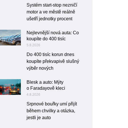
Systém start-stop nezničí
motor a ve městě reálně
ušetří jednotky procent
Nejlevnější nová auta: Co
koupíte do 400 tisíc
5.8.2026
Do 400 tisíc korun dnes
koupíte překvapivě slušný
výběr nových
Blesk a auto: Mýty
o Faradayově kleci
4.8.2026
Srpnové bouřky umí přijít
během chvilky a otázka,
jestli je auto