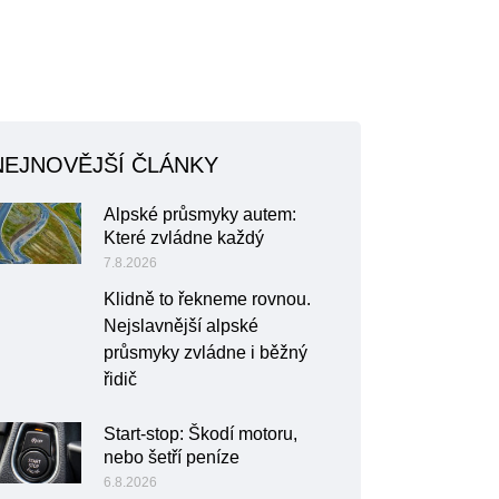
NEJNOVĚJŠÍ ČLÁNKY
Alpské průsmyky autem:
Které zvládne každý
7.8.2026
Klidně to řekneme rovnou.
Nejslavnější alpské
průsmyky zvládne i běžný
řidič
Start-stop: Škodí motoru,
nebo šetří peníze
6.8.2026