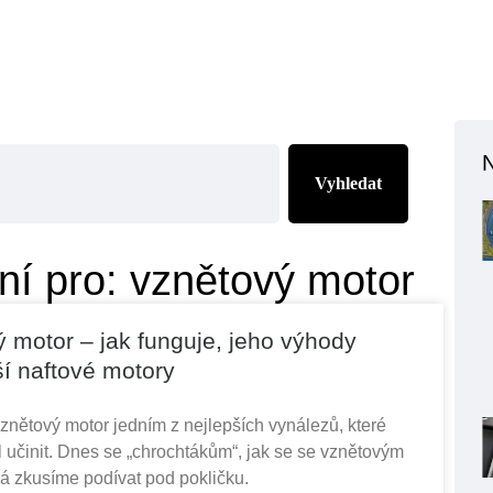
Vyhledat
ní pro: vznětový motor
 motor – jak funguje, jeho výhody
ší naftové motory
znětový motor jedním z nejlepších vynálezů, které
 učinit. Dnes se „chrochtákům“, jak se se vznětovým
á zkusíme podívat pod pokličku.