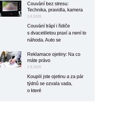
Couvání bez stresu:
Technika, pravidla, kamera
3.8.2026
Couvání trápí i řidiče
s dvacetiletou praxí a není to
náhoda. Auto se
Reklamace ojetiny: Na co
máte právo
2.8.2026
Koupili jste ojetinu a za pár
týdnů se ozvala vada,
o které