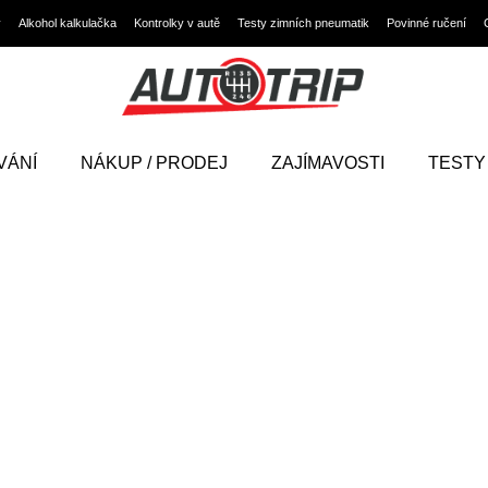
y
Alkohol kalkulačka
Kontrolky v autě
Testy zimních pneumatik
Povinné ručení
VÁNÍ
NÁKUP / PRODEJ
ZAJÍMAVOSTI
TESTY