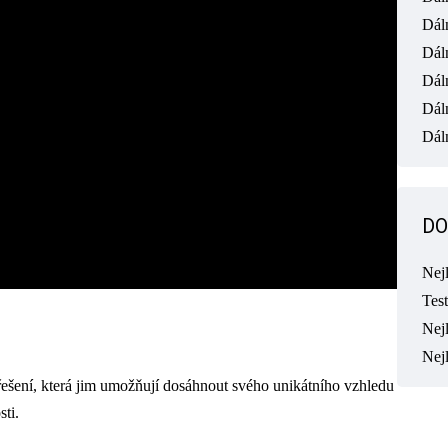
Dál
Dál
Dál
Dál
Dáln
DO
Nej
Tes
Nejl
Nej
řešení, která jim umožňují dosáhnout svého unikátního vzhledu
sti.