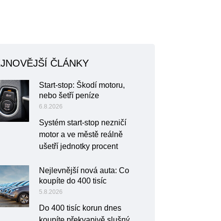
JNOVĚJŠÍ ČLÁNKY
Start-stop: Škodí motoru,
nebo šetří peníze
6.8.2026
Systém start-stop nezničí
motor a ve městě reálně
ušetří jednotky procent
Nejlevnější nová auta: Co
koupíte do 400 tisíc
5.8.2026
Do 400 tisíc korun dnes
koupíte překvapivě slušný