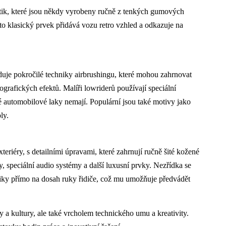
tik, které jsou někdy vyrobeny ručně z tenkých gumových
o klasický prvek přidává vozu retro vzhled a odkazuje na
aduje pokročilé techniky airbrushingu, které mohou zahrnovat
ografických efektů. Malíři lowriderů používají speciální
né automobilové laky nemají. Populární jsou také motivy jako
ly.
xteriéry, s detailními úpravami, které zahrnují ručně šité kožené
, speciální audio systémy a další luxusní prvky. Nezřídka se
uliky přímo na dosah ruky řidiče, což mu umožňuje předvádět
y a kultury, ale také vrcholem technického umu a kreativity.