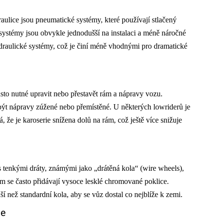
raulice jsou pneumatické systémy, které používají stlačený
systémy jsou obvykle jednodušší na instalaci a méně náročné
draulické systémy, což je činí méně vhodnými pro dramatické
asto nutné upravit nebo přestavět rám a nápravy vozu.
být nápravy zúžené nebo přemístěné. U některých lowriderů je
 že je karoserie snížena dolů na rám, což ještě více snižuje
 tenkými dráty, známými jako „drátěná kola“ (wire wheels),
ům se často přidávají vysoce lesklé chromované poklice.
í než standardní kola, aby se vůz dostal co nejblíže k zemi.
ce