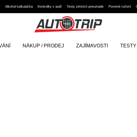
y
Alkohol kalkulačka
Kontrolky v autě
Testy zimních pneumatik
Povinné ručení
VÁNÍ
NÁKUP / PRODEJ
ZAJÍMAVOSTI
TESTY