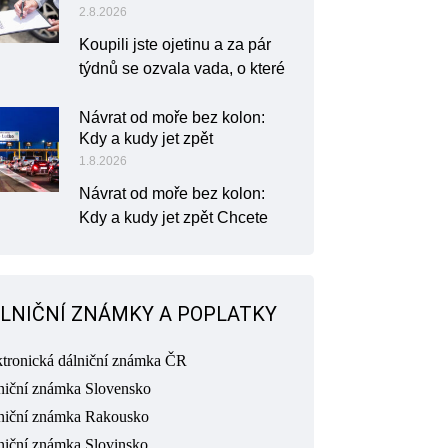
2.8.2026
Koupili jste ojetinu a za pár
týdnů se ozvala vada, o které
Návrat od moře bez kolon:
Kdy a kudy jet zpět
1.8.2026
Návrat od moře bez kolon:
Kdy a kudy jet zpět Chcete
LNIČNÍ ZNÁMKY A POPLATKY
ktronická dálniční známka ČR
niční známka Slovensko
niční známka Rakousko
niční známka Slovinsko