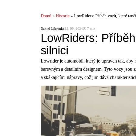
Domů
»
Historie
»
LowRiders: Příběh vozů, které tančí 
Daniel Liferenko
12. 09. 2024
🕓 7 min
LowRiders: Příběh 
silnici
Lowrider je automobil, který je upraven tak, ab
barevným a detailním designem. Tyto vozy jsou z
a skákajícími nápravy, což jim dává charakteristi