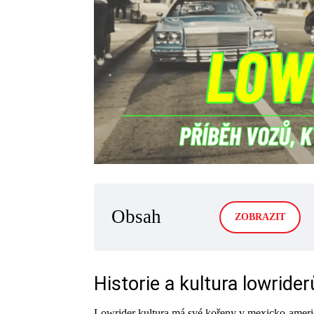
Obsah
ZOBRAZIT
Historie a kultura lowrider
Lowrider kultura má své kořeny v mexicko-americ