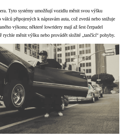
era. Tyto systémy umožňují vozidlu měnit svou výšku
do válců připojených k nápravám auta, což zvedá nebo snižuje
ovaného výkonu; některé lowridery mají až šest čerpadel
ě rychle měnit výšku nebo provádět složité „tančící“ pohyby.