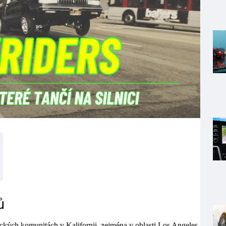
ů
kých komunitách v Kalifornii, zejména v oblasti Los Angeles,