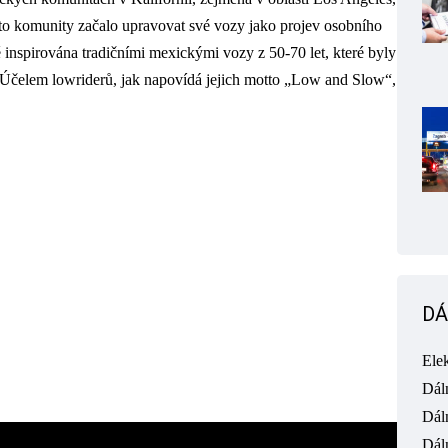
to komunity začalo upravovat své vozy jako projev osobního
ně inspirována tradičními mexickými vozy z 50-70 let, které byly
. Účelem lowriderů, jak napovídá jejich motto „Low and Slow“,
DÁ
Ele
Dál
Dál
Dál