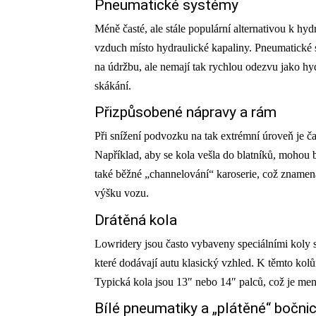
Pneumatické systémy
Méně časté, ale stále populární alternativou k hyd
vzduch místo hydraulické kapaliny. Pneumatické 
na údržbu, ale nemají tak rychlou odezvu jako hy
skákání.
Přizpůsobené nápravy a rám
Při snížení podvozku na tak extrémní úroveň je č
Například, aby se kola vešla do blatníků, mohou 
také běžné „channelování“ karoserie, což znamená,
výšku vozu.
Drátěná kola
Lowridery jsou často vybaveny speciálními koly s
které dodávají autu klasický vzhled. K těmto kol
Typická kola jsou 13″ nebo 14″ palců, což je menš
Bílé pneumatiky a „plátěné“ bočni