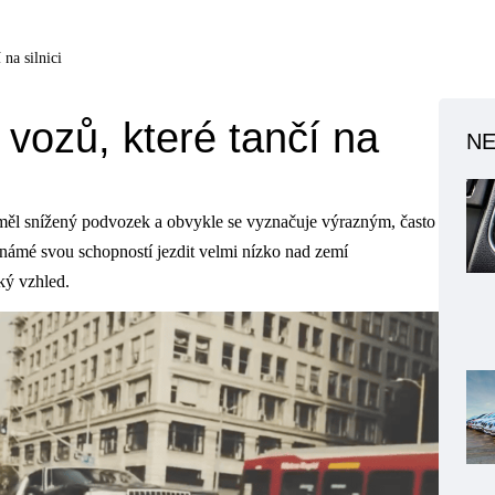
na silnici
vozů, které tančí na
NE
y měl snížený podvozek a obvykle se vyznačuje výrazným, často
námé svou schopností jezdit velmi nízko nad zemí
cký vzhled.