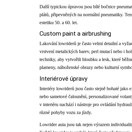
Další typickou úpravou jsou bílé bočnice pneuma
plátů, připevněných na normální pneumatiky. Tent
estetiku 50. a 60. let.
Custom paint a airbrushing
Lakování lowriderů je často velmi detailní a vyž
vrstvení metalických barev, perl mutací nebo i hol
techniky, aby vytvořili hloubku a lesk, které běž
plameny, náboženské obrazy nebo kulturní symbo
Interiérové úpravy
Interiéry lowriderů jsou často stejně bohaté jako e
nebo sametové čalounění, personalizované volanty
v interiéru nachází i nástroje pro ovládání hydra
různé pohyby vozu za jízdy.
Lowrider auta jsou tak nejen výrazem individualit