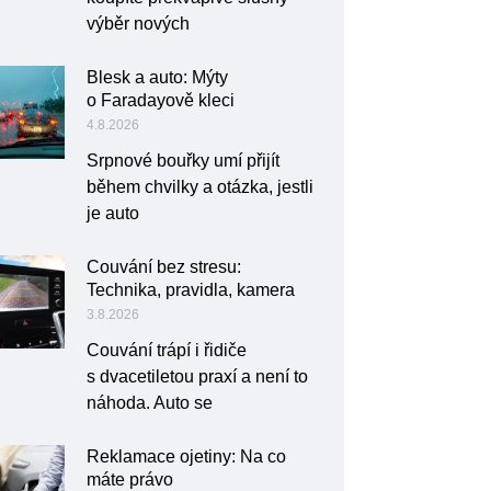
výběr nových
Blesk a auto: Mýty
o Faradayově kleci
4.8.2026
Srpnové bouřky umí přijít
během chvilky a otázka, jestli
je auto
Couvání bez stresu:
Technika, pravidla, kamera
3.8.2026
Couvání trápí i řidiče
s dvacetiletou praxí a není to
náhoda. Auto se
Reklamace ojetiny: Na co
máte právo