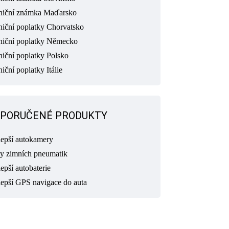
niční známka Maďarsko
niční poplatky Chorvatsko
niční poplatky Německo
niční poplatky Polsko
iční poplatky Itálie
PORUČENÉ PRODUKTY
lepší autokamery
ty zimních pneumatik
epší autobaterie
lepší GPS navigace do auta