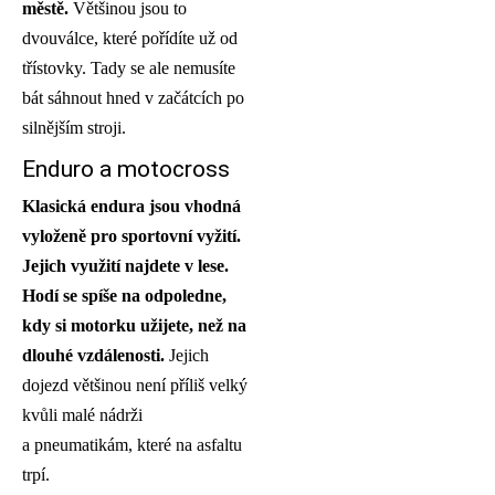
městě.
Většinou jsou to
dvouválce, které pořídíte už od
třístovky. Tady se ale nemusíte
bát sáhnout hned v začátcích po
silnějším stroji.
Enduro a motocross
Klasická endura jsou vhodná
vyloženě pro sportovní vyžití.
Jejich využití najdete v lese.
Hodí
se spíše na odpoledne,
kdy si motorku užijete, než na
dlouh
é vzdálenosti.
Jejich
dojezd většinou není příliš velký
kvůli malé nádrži
a pneumatikám, které na asfaltu
trpí.