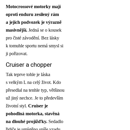
Motocrossov
é motorky mají
oproti enduru zesílený rám
a jejich podvozek je výrazně
masivnější.
Jedná se o kousek
pro čisté závodění. Bez lásky
k tomuhle sportu nemá smysl si
ji pořizovat.
Cruiser a chopper
Tak teprve tohle je láska
s velkým L na celý život. Kdo
přesedlal na tenhle typ, většinou
už jiný nechce. Je to především
životní styl.
Cruiser je
pohodlná motorka, stavěná
na dlouh
é projížďky.
Sedadlo
řidiče je umístěno spíše vzadu,