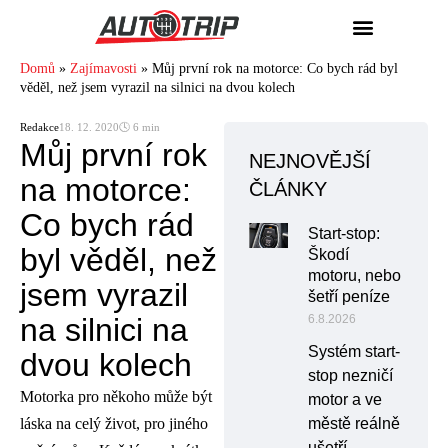
Domů
»
Zajímavosti
»
Můj první rok na motorce: Co bych rád byl
věděl, než jsem vyrazil na silnici na dvou kolech
Redakce
18. 12. 2020
🕓 6 min
Můj první rok
NEJNOVĚJŠÍ
na motorce:
ČLÁNKY
Co bych rád
Start-stop:
byl věděl, než
Škodí
motoru, nebo
jsem vyrazil
šetří peníze
na silnici na
6.8.2026
Systém start-
dvou kolech
stop nezničí
Motorka pro někoho může být
motor a ve
láska na celý život, pro jiného
městě reálně
ušetří