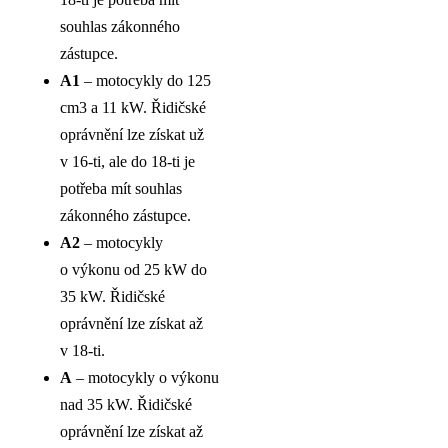
souhlas zákonného
zástupce.
A1
– motocykly do 125
cm3 a 11 kW. Řidičské
oprávnění lze získat už
v 16-ti, ale do 18-ti je
potřeba mít souhlas
zákonného zástupce.
A2
– motocykly
o výkonu od 25 kW do
35 kW. Řidičské
oprávnění lze získat až
v 18-ti.
A
– motocykly o výkonu
nad 35 kW. Řidičské
oprávnění lze získat až