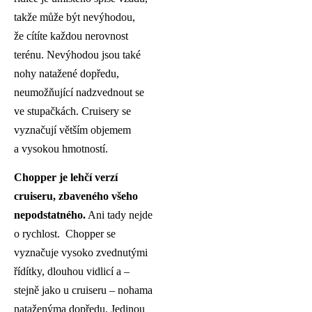
takže může být nevýhodou,
že cítíte každou nerovnost
terénu. Nevýhodou jsou také
nohy natažené dopředu,
neumožňující nadzvednout se
ve stupačkách. Cruisery se
vyznačují větším objemem
a vysokou hmotností.
Chopper je lehčí
verzí
cruiseru, zbaven
ého všeho
nepodstatn
é
ho.
Ani tady nejde
o rychlost. Chopper se
vyznačuje vysoko zvednutými
řídítky, dlouhou vidlicí a –
stejně jako u cruiseru – nohama
nataženýma dopředu. Jedinou