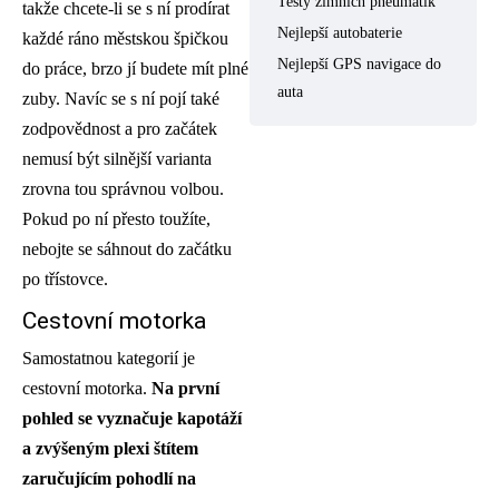
Testy zimních pneumatik
takže chcete-li se s ní prodírat
Nejlepší autobaterie
každé ráno městskou špičkou
Nejlepší GPS navigace do
do práce, brzo jí budete mít plné
auta
zuby. Navíc se s ní pojí také
zodpovědnost a pro začátek
nemusí být silnější varianta
zrovna tou správnou volbou.
Pokud po ní přesto toužíte,
nebojte se sáhnout do začátku
po třístovce.
Cestovní motorka
Samostatnou kategorií je
cestovní motorka.
Na první
pohled se vyznačuje kapotáží
a zvýšeným plexi štítem
zaručujícím pohodlí
na