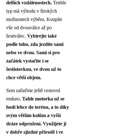
delších vzdálenostech.
Tenhle
typ má výhodu v širokých
možnostech výběru. Koupíte
vše od dvouválce až po
šestiválec.
Vybírejte tak
é
podle toho, zda jezdíte sami
nebo ve dvou. Sami si pro
začátek vystačíte i se
šestistovkou, ve dvou už to
chce větší objem.
Sem zařaďme ještě cestovní
enduro.
Tahle motorka už se
hodí lehce do ter
énu, a to díky
svým větším kolům a vyšší
dráze odpružení. Využijete ji
v dobře sjízdn
é přírodě i ve