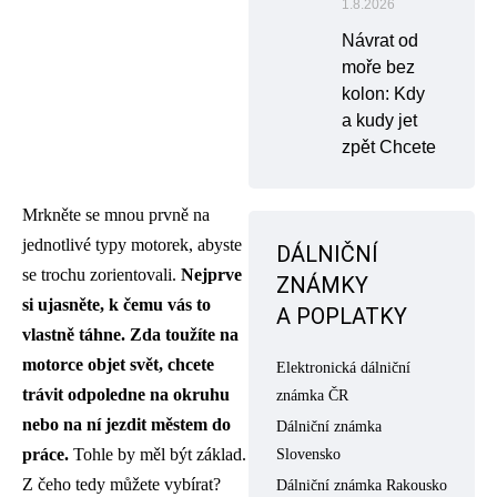
1.8.2026
Návrat od
moře bez
kolon: Kdy
a kudy jet
zpět Chcete
Mrkněte se mnou prvně na
jednotlivé typy motorek, abyste
DÁLNIČNÍ
se trochu zorientovali.
Nejprve
ZNÁMKY
si ujasněte, k čemu vás to
A POPLATKY
vlastně táhne. Zda toužíte na
motorce objet svět, chcete
Elektronická dálniční
trávit odpoledne na okruhu
známka ČR
nebo na ní jezdit mě
stem do
Dálniční známka
práce.
Tohle by měl být základ.
Slovensko
Z čeho tedy můžete vybírat?
Dálniční známka Rakousko