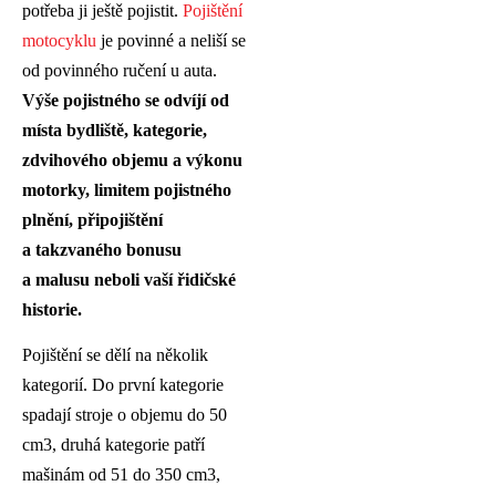
potřeba ji ještě pojistit.
Pojištění
motocyklu
je povinné a neliší se
od povinného ručení u auta.
Výše pojistn
ého se odvíjí od
místa bydliště, kategorie,
zdvihov
ého objemu a výkonu
motorky, limitem pojistn
ého
plnění, připojištění
a takzvan
ého bonusu
a malusu neboli vaší řidičsk
é
historie.
Pojištění se dělí na několik
kategorií. Do první kategorie
spadají stroje o objemu do 50
cm3, druhá kategorie patří
mašinám od 51 do 350 cm3,