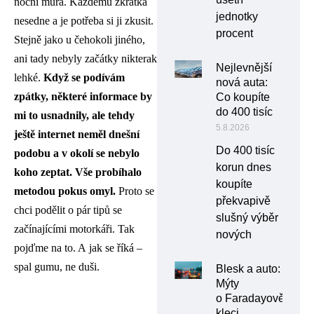
noční můra. Každému zkrátka
jednotky
nesedne a je potřeba si ji zkusit.
procent
Stejně jako u čehokoli jiného,
ani tady nebyly začátky nikterak
Nejlevnější
lehké.
Když se podívám
nová auta:
zpátky, někter
é informace by
Co koupíte
do 400 tisíc
mi to usnadnily, ale tehdy
5.8.2026
ještě internet neměl dnešní
Do 400 tisíc
podobu a v okolí se nebylo
korun dnes
koho zeptat. Vše probíhalo
koupíte
metodou pokus omyl.
Proto se
překvapivě
chci podělit o pár tipů se
slušný výběr
začínajícími motorkáři. Tak
nových
pojďme na to. A jak se říká –
spal gumu, ne duši.
Blesk a auto:
Mýty
o Faradayově
kleci