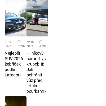
31. 07.
🕓
29. 07.
🕓
2026
7 min
2026
3 min
Nejlepší
Hliníkový
SUV 2026:
carport vs.
žebříček
krupobití:
podle
Jak
kategorií
ochránit
vůz před
letními
bouřkami?