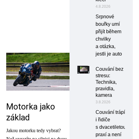
4.8.2026
Srpnové
bouřky umí
přijít během
chvilky
a otázka,
jestli je auto
Couvání bez
stresu:
Technika,
pravidla,
kamera
3.8.2026
Motorka jako
Couvání trápí
základ
i řidiče
s dvacetiletou
Jakou motorku tedy vybrat?
praxí a není
Než vyrazíte na silnici na dvou