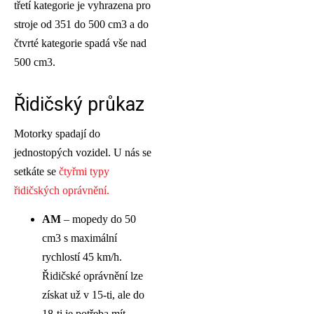
třetí kategorie je vyhrazena pro
stroje od 351 do 500 cm3 a do
čtvrté kategorie spadá vše nad
500 cm3.
Řidičský průkaz
Motorky spadají do
jednostopých vozidel. U nás se
setkáte se
čtyřmi typy
řidičských oprávnění.
AM
– mopedy do 50
cm3 s maximální
rychlostí 45 km/h.
Řidičské oprávnění lze
získat už v 15-ti, ale do
18-ti je potřeba mít