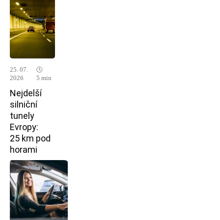
25. 07.
🕓
2026
5 min
Nejdelší
silniční
tunely
Evropy:
25 km pod
horami