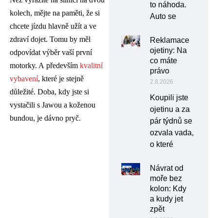
to náhoda.
kolech, mějte na paměti, že si
Auto se
chcete jízdu hlavně užít a ve
zdraví dojet. Tomu by měl
Reklamace
ojetiny: Na
odpovídat výběr vaší první
co máte
motorky. A především
kvalitní
právo
vybavení
, které je stejně
2.8.2026
důležité. Doba, kdy jste si
Koupili jste
vystačili s Jawou a koženou
ojetinu a za
bundou, je dávno pryč.
pár týdnů se
ozvala vada,
o které
Návrat od
moře bez
kolon: Kdy
a kudy jet
zpět