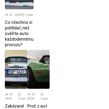
24. 07. 2026
🕓 5 min
Co všechno si
pohlídat, než
svěříte auto
každodennímu
provozu?
24. 07.
🕓
19. 07.
🕓
2026
5 min
2026
5 min
Zakázané
Proč z aut