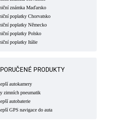
niční známka Maďarsko
niční poplatky Chorvatsko
niční poplatky Německo
niční poplatky Polsko
iční poplatky Itálie
PORUČENÉ PRODUKTY
lepší autokamery
ty zimních pneumatik
epší autobaterie
lepší GPS navigace do auta