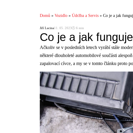
Domů
»
Vozidlo
»
Údržba a Servis
»
Co je a jak fungu
Jiří Lacina
11. 05. 2023
🕓 6 min
Co je a jak funguj
Ačkoliv se v posledních letech vyrábí stále moder
některé dlouholeté automobilové součásti alespoň
zapalovací cívce, a my se v tomto článku proto p