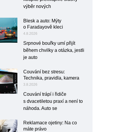
výběr nových
Blesk a auto: Mýty
o Faradayově kleci
4.8.2026
Srpnové bouřky umí přijít
během chvilky a otázka, jestli
je auto
Couvání bez stresu:
Technika, pravidla, kamera
3.8.2026
Couvání trápí i řidiče
s dvacetiletou praxí a není to
náhoda. Auto se
Reklamace ojetiny: Na co
máte právo