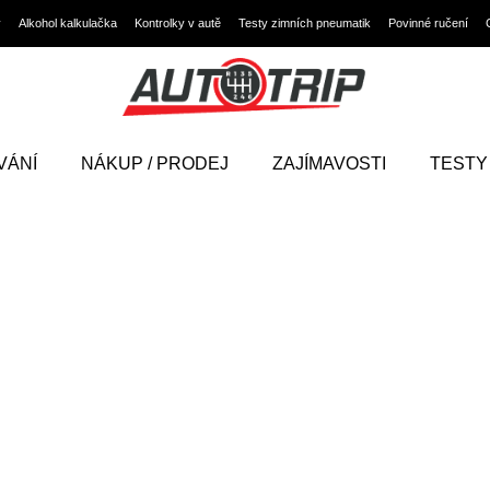
y
Alkohol kalkulačka
Kontrolky v autě
Testy zimních pneumatik
Povinné ručení
VÁNÍ
NÁKUP / PRODEJ
ZAJÍMAVOSTI
TESTY