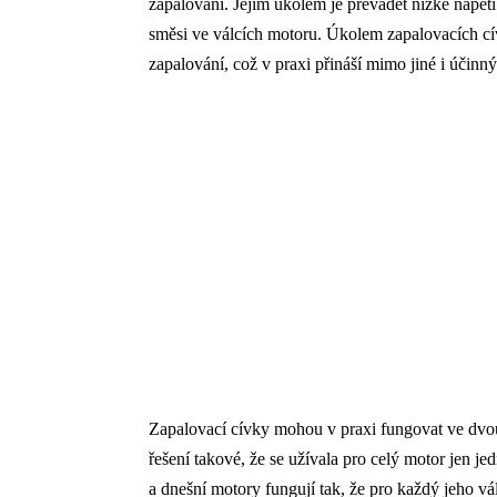
zapalování. Jejím úkolem je převádět nízké napětí 
směsi ve válcích motoru. Úkolem zapalovacích cív
zapalování, což v praxi přináší mimo jiné i účinn
Zapalovací cívky mohou v praxi fungovat ve dvo
řešení takové, že se užívala pro celý motor jen j
a dnešní motory fungují tak, že pro každý jeho vá