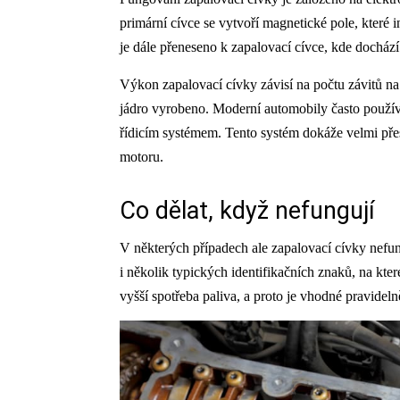
primární cívce se vytvoří magnetické pole, které 
je dále přeneseno k zapalovací cívce, kde dochází 
Výkon zapalovací cívky závisí na počtu závitů na 
jádro vyrobeno. Moderní automobily často používaj
řídicím systémem. Tento systém dokáže velmi pře
motoru.
Co dělat, když nefungují
V některých případech ale zapalovací cívky nefun
i několik typických identifikačních znaků, na kt
vyšší spotřeba paliva, a proto je vhodné pravidel