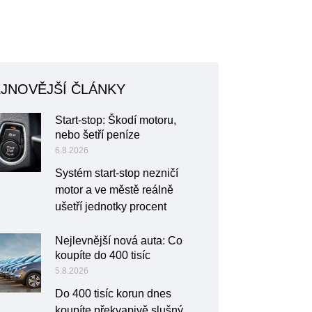
JNOVĚJŠÍ ČLÁNKY
Start-stop: Škodí motoru,
nebo šetří peníze
6.8.2026
Systém start-stop nezničí
motor a ve městě reálně
ušetří jednotky procent
Nejlevnější nová auta: Co
koupíte do 400 tisíc
5.8.2026
Do 400 tisíc korun dnes
koupíte překvapivě slušný