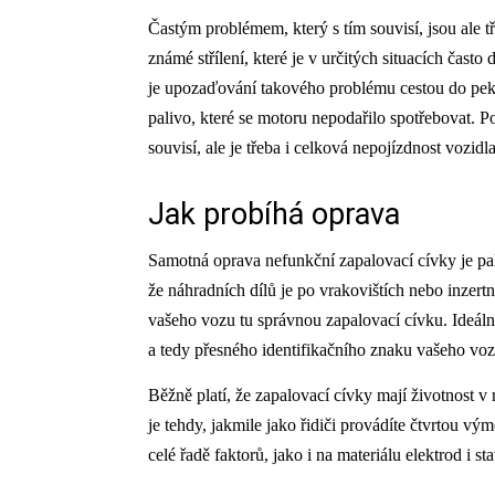
Častým problémem, který s tím souvisí, jsou ale
známé střílení, které je v určitých situacích čas
je upozaďování takového problému cestou do pekel
palivo, které se motoru nepodařilo spotřebovat
souvisí, ale je třeba i celková nepojízdnost vozidla
Jak probíhá oprava
Samotná oprava nefunkční zapalovací cívky je pak
že náhradních dílů je po vrakovištích nebo inzertn
vašeho vozu tu správnou zapalovací cívku. Ideáln
a tedy přesného identifikačního znaku vašeho vozi
Běžně platí, že zapalovací cívky mají životnost 
je tehdy, jakmile jako řidiči provádíte čtvrtou vý
celé řadě faktorů, jako i na materiálu elektrod i 