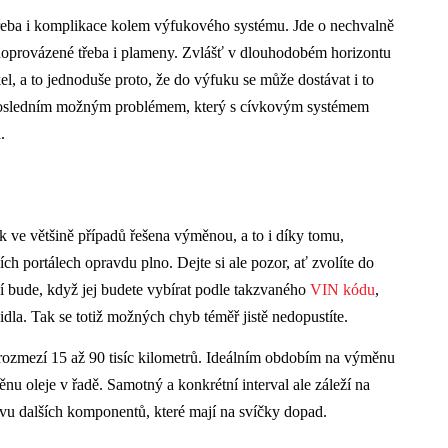
 třeba i komplikace kolem výfukového systému. Jde o nechvalně
to doprovázené třeba i plameny. Zvlášť v dlouhodobém horizontu
, a to jednoduše proto, že do výfuku se může dostávat i to
. Posledním možným problémem, který s cívkovým systémem
.
 ve většině případů řešena výměnou, a to i díky tomu,
ích portálech opravdu plno. Dejte si ale pozor, ať zvolíte do
í bude, když jej budete vybírat podle takzvaného
VIN kódu
,
dla. Tak se totiž možných chyb téměř jistě nedopustíte.
v rozmezí 15 až 90 tisíc kilometrů. Ideálním obdobím na výměnu
měnu oleje v řadě. Samotný a konkrétní interval ale záleží na
stavu dalších komponentů, které mají na svíčky dopad.