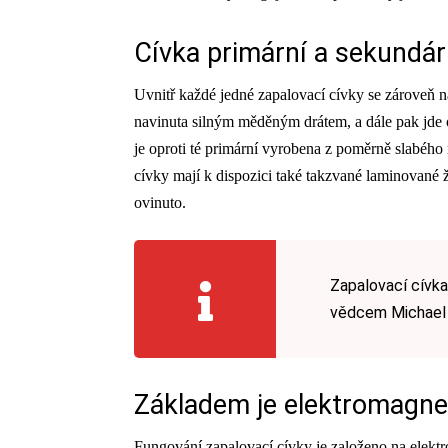
Cívka primární a sekundár
Uvnitř každé jedné zapalovací cívky se zároveň na
navinuta silným měděným drátem, a dále pak jde 
je oproti té primární vyrobena z poměrně slabého 
cívky mají k dispozici také takzvané laminované ž
ovinuto.
Zapalovací cívka
vědcem Michael
Základem je elektromagnet
Fungování zapalovací cívky je založeno na elektr