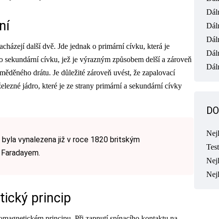
Dál
ní
Dál
Dál
cházejí další dvě. Jde jednak o primární cívku, která je
Dál
o sekundární cívku, jež je výrazným způsobem delší a zároveň
Dáln
měděného drátu. Je důležité zároveň uvést, že zapalovací
elezné jádro, které je ze strany primární a sekundární cívky
DO
Nej
 byla vynalezena již v roce 1820 britským
Tes
 Faradayem.
Nejl
Nej
ický princip
omagnetickém principu. Při zapnutí spínacího kontaktu na