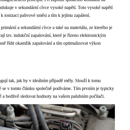
indukuje v sekundární cívce vysoké napětí. Toto vysoké napětí
k ionizaci palivové směsi a tím k jejímu zapálení.
primární a sekundární cívce a také na materiálu, ze kterého je
í tzv. indukční zapalování, které je řízeno elektronickým
sně řídit okamžik zapalování a tím optimalizovat výkon
gují tak, jak by v ideálním případě měly. Slouží k tomu
eré se v tomto článku společně podíváme. Tím prvním je typicky
ně a bedlivě sledovat hodnoty na vašem palubním počítači.