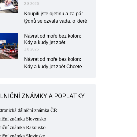
2.8.2026
Koupili jste ojetinu a za pár
týdnů se ozvala vada, o které
Návrat od moře bez kolon:
Kdy a kudy jet zpět
1.8.2026
Návrat od moře bez kolon:
Kdy a kudy jet zpět Chcete
LNIČNÍ ZNÁMKY A POPLATKY
ktronická dálniční známka ČR
niční známka Slovensko
niční známka Rakousko
niční známka Slovinsko