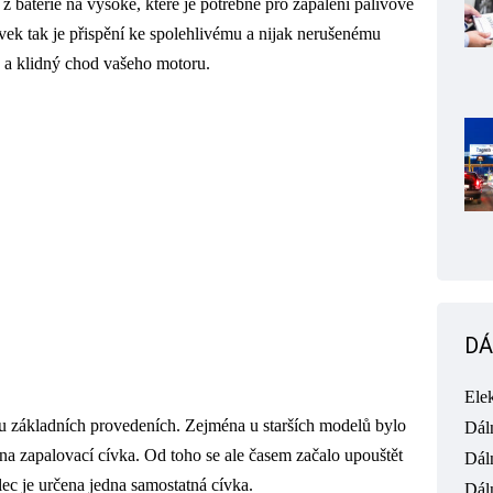
z baterie na vysoké, které je potřebné pro zapálení palivové
ek tak je přispění ke spolehlivému a nijak nerušenému
ý a klidný chod vašeho motoru.
DÁ
Ele
u základních provedeních. Zejména u starších modelů bylo
Dál
edna zapalovací cívka. Od toho se ale časem začalo upouštět
Dál
lec je určena jedna samostatná cívka.
Dál