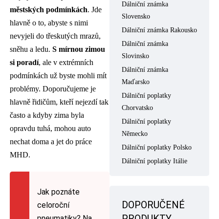
Dálniční známka
městských podmínkách
. Jde
Slovensko
hlavně o to, abyste s nimi
Dálniční známka Rakousko
nevyjeli do třeskutých mrazů,
Dálniční známka
sněhu a ledu.
S
mírnou zimou
Slovinsko
si poradí
, ale v extrémních
Dálniční známka
podmínkách už byste mohli mít
Maďarsko
problémy. Doporučujeme je
Dálniční poplatky
hlavně řidičům, kteří nejezdí tak
Chorvatsko
často a kdyby zima byla
Dálniční poplatky
opravdu tuhá, mohou auto
Německo
nechat doma a jet do práce
Dálniční poplatky Polsko
MHD.
Dálniční poplatky Itálie
Jak poznáte
DOPORUČENÉ
celoroční
PRODUKTY
pneumatiky? Na