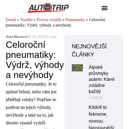
Domů
»
Vozidlo
»
Provoz vozidla
»
Pneumatiky
»
Celoroční
pneumatiky: Výdrž, výhody a nevýhody
Anna Macurová
26. 02. 2022
🕓 4 min
Celoroční
NEJNOVĚJŠÍ
pneumatiky:
ČLÁNKY
Výdrž, výhody
Alpské
a nevýhody
průsmyky
autem: Které
Celoroční pneumatiky. Je to
zvládne
každý
spásné řešení, nebo vám jen
7.8.2026
přidělají vrásky? Pojďme se
podívat na jejich výhody,
Klidně to
řekneme
nevýhody a také na to, jak
rovnou.
dlouho vlastně vydrží.
Nejslavnější