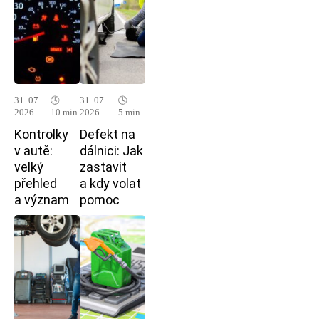
31. 07.
🕓
31. 07.
🕓
2026
10 min
2026
5 min
Kontrolky
Defekt na
v autě:
dálnici: Jak
velký
zastavit
přehled
a kdy volat
a význam
pomoc