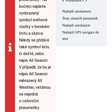
bočnici najdete
Nejlepší autokamery
vyobrazený
Testy zimních pneumatik
symbol sněhové
Nejlepší autobaterie
vločky v horském
Nejlepší GPS navigace do
štítu a slunce.
auta
Někdy se přidává
také symbol listu
či deště, nebo
nápis All Season.
V případě, že by je
nápis All Season
nahrazený All
Weather, většinou
se nejedná
o celoroční
pneumatiky.