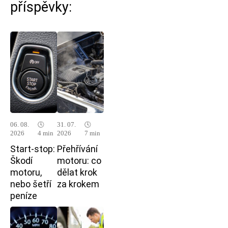
příspěvky:
06. 08.
🕓
31. 07.
🕓
2026
4 min
2026
7 min
Start-stop:
Přehřívání
Škodí
motoru: co
motoru,
dělat krok
nebo šetří
za krokem
peníze