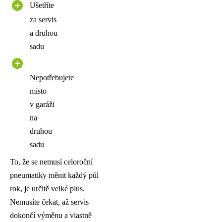
Ušetříte
za servis
a druhou
sadu
Nepotřebujete
místo
v garáži
na
druhou
sadu
To, že se nemusí celoroční
pneumatiky měnit každý půl
rok, je určitě velké plus.
Nemusíte čekat, až servis
dokončí výměnu a vlastně