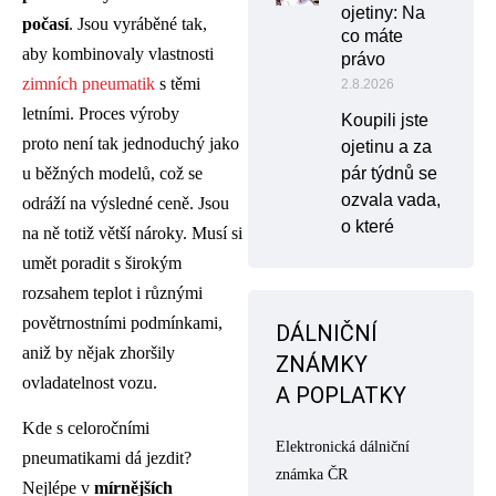
ojetiny: Na
počasí
. Jsou vyráběné tak,
co máte
aby kombinovaly vlastnosti
právo
zimních pneumatik
s těmi
2.8.2026
letními. Proces výroby
Koupili jste
proto není tak jednoduchý jako
ojetinu a za
u běžných modelů, což se
pár týdnů se
ozvala vada,
odráží na výsledné ceně. Jsou
o které
na ně totiž větší nároky. Musí si
umět poradit s širokým
rozsahem teplot i různými
povětrnostními podmínkami,
DÁLNIČNÍ
aniž by nějak zhoršily
ZNÁMKY
ovladatelnost vozu.
A POPLATKY
Kde s celoročními
Elektronická dálniční
pneumatikami dá jezdit?
známka ČR
Nejlépe v
mírnějších