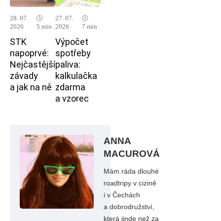
28. 07.
🕓
27. 07.
🕓
2026
5 min
2026
7 min
STK
Výpočet
napoprvé:
spotřeby
Nejčastější
paliva:
závady
kalkulačka
a jak na ně
zdarma
a vzorec
ANNA
MACUROVÁ
Mám ráda dlouhé
roadtripy v cizině
i v Čechách
a dobrodružství,
která jinde než za