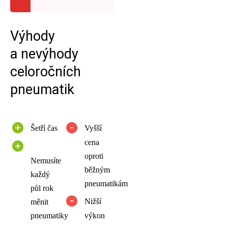
Výhody
a nevýhody
celoročních
pneumatik
Šetří čas
Vyšší
cena
oproti
Nemusíte
běžným
každý
pneumatikám
půl rok
Nižší
měnit
pneumatiky
výkon