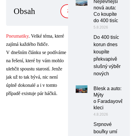
Nejlevnější
nová auta:
Obsah
ZOBRAZIT
Co koupíte
do 400 tisíc
5.8.2026
Pneumatiky
. Velké téma, které
Do 400 tisíc
zajímá každého řidiče.
korun dnes
koupíte
V dnešním článku se podíváme
překvapivě
na řešení, které by vám mohlo
slušný výběr
ulehčit spoustu starostí. Jenže
nových
jak už to tak bývá, nic není
úplně dokonalé a i v tomto
Blesk a auto:
případě existuje pár háčků.
Mýty
o Faradayově
kleci
4.8.2026
Srpnové
bouřky umí