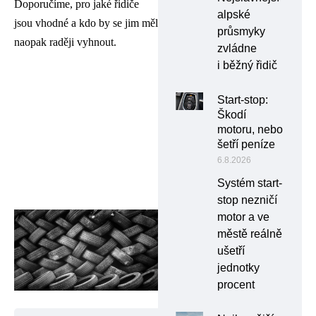
Doporučíme, pro jaké řidiče
alpské
jsou vhodné a kdo by se jim měl
průsmyky
naopak raději vyhnout.
zvládne
i běžný řidič
Start-stop:
Škodí
motoru, nebo
šetří peníze
6.8.2026
Systém start-
stop nezničí
motor a ve
městě reálně
ušetří
jednotky
procent