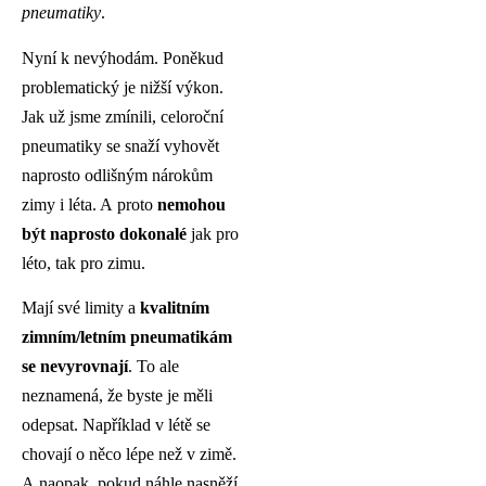
pneumatiky
.
Nyní k nevýhodám. Poněkud
problematický je nižší výkon.
Jak už jsme zmínili, celoroční
pneumatiky se snaží vyhovět
naprosto odlišným nárokům
zimy i léta. A proto
nemohou
být naprosto dokonalé
jak pro
léto, tak pro zimu.
Mají své limity a
kvalitním
zimním/letním pneumatikám
se nevyrovnají
. To ale
neznamená, že byste je měli
odepsat. Například v létě se
chovají o něco lépe než v zimě.
A naopak, pokud náhle nasněží