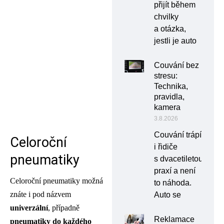
přijít během
chvilky
a otázka,
jestli je auto
Couvání bez
stresu:
Technika,
pravidla,
kamera
3.8.2026
Couvání trápí
Celoroční
i řidiče
pneumatiky
s dvacetiletou
praxí a není
Celoroční pneumatiky možná
to náhoda.
znáte i pod názvem
Auto se
univerzální
, případně
Reklamace
pneumatiky
do každého