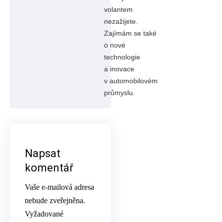
volantem
nezažijete.
Zajímám se také
o nové
technologie
a inovace
v automobilovém
průmyslu.
Napsat
komentář
Vaše e-mailová adresa
nebude zveřejněna.
Vyžadované