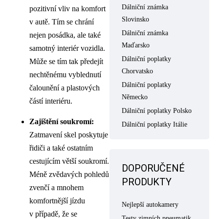
Dálniční známka
pozitivní vliv na komfort
Slovinsko
v autě. Tím se chrání
Dálniční známka
nejen posádka, ale také
Maďarsko
samotný interiér vozidla.
Dálniční poplatky
Může se tím tak předejít
Chorvatsko
nechtěnému vyblednutí
Dálniční poplatky
čalounění a plastových
Německo
částí interiéru.
Dálniční poplatky Polsko
Zajištění soukromí:
Dálniční poplatky Itálie
Zatmavení skel poskytuje
řidiči a také ostatním
cestujícím větší soukromí.
DOPORUČENÉ
Méně zvědavých pohledů
PRODUKTY
zvenčí a mnohem
komfortnější jízdu
Nejlepší autokamery
v případě, že se
Testy zimních pneumatik