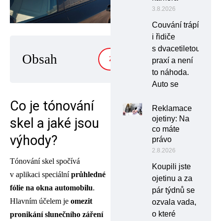
3.8.2026
Couvání trápí
i řidiče
s dvacetiletou
Obsah
ZOBRAZIT
praxí a není
to náhoda.
Auto se
Co je tónování
Reklamace
ojetiny: Na
skel a jaké jsou
co máte
výhody?
právo
2.8.2026
Tónování skel spočívá
Koupili jste
v aplikaci speciální
průhledné
ojetinu a za
fólie na okna automobilu
.
pár týdnů se
Hlavním účelem je
omezit
ozvala vada,
o které
pronikání slunečního záření