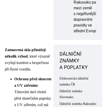
Rakousko patří
mezi země
s nejpřísnějšími
dopravními
pravidly ve
střední Evropě
Zatmavená skla přinášejí
DÁLNIČNÍ
několik výhod
, které výrazně
ZNÁMKY
zvyšují komfort a bezpečnost
A POPLATKY
při řízení vozidla.
Elektronická dálniční
Ochrana před sluncem
známka ČR
a UV zářením:
Dálniční známka
Tónování skel chrání
Slovensko
před slunečními paprsky
Dálniční známka Rakousko
a UV zářením, což má