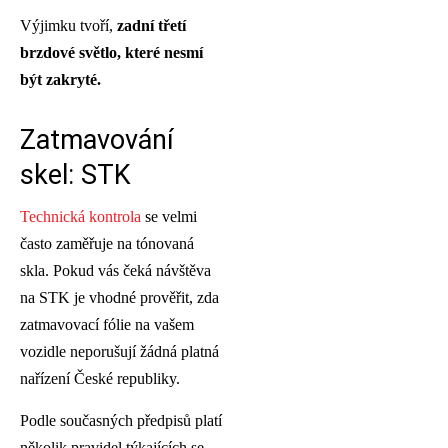
Výjimku tvoří,
zadní třetí
brzdové světlo, které nesmí
být zakryté.
Zatmavování
skel: STK
Technická kontrola
se velmi
často zaměřuje na tónovaná
skla. Pokud vás čeká návštěva
na STK je vhodné prověřit, zda
zatmavovací fólie na vašem
vozidle neporušují žádná platná
nařízení České republiky.
Podle současných předpisů platí
několik pravidel týkajících se