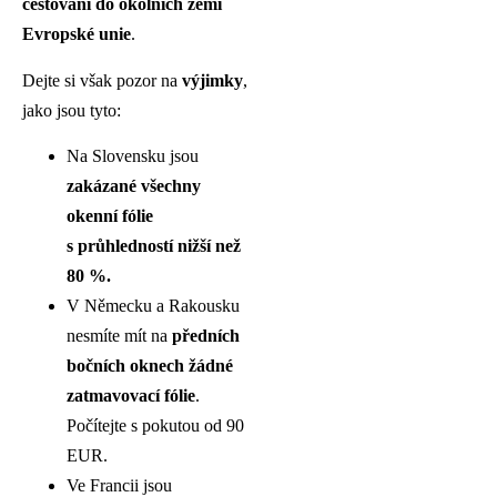
cestování do okolních zemí
Evropské unie
.
Dejte si však pozor na
výjimky
,
jako jsou tyto:
Na Slovensku jsou
zakázané všechny
okenní fólie
s průhledností nižší než
80 %.
V Německu a Rakousku
nesmíte mít na
předních
bočních oknech žádné
zatmavovací fólie
.
Počítejte s pokutou od 90
EUR.
Ve Francii jsou