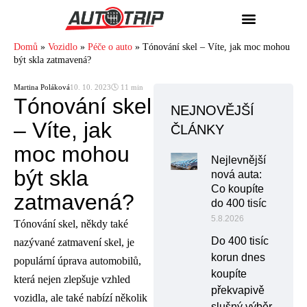
Domů
»
Vozidlo
»
Péče o auto
»
Tónování skel – Víte, jak moc mohou
být skla zatmavená?
Martina Poláková
10. 10. 2023
🕓 11 min
Tónování skel
NEJNOVĚJŠÍ
– Víte, jak
ČLÁNKY
moc mohou
Nejlevnější
být skla
nová auta:
Co koupíte
zatmavená?
do 400 tisíc
5.8.2026
Tónování skel, někdy také
Do 400 tisíc
nazývané zatmavení skel, je
korun dnes
populární úprava automobilů,
koupíte
která nejen zlepšuje vzhled
překvapivě
vozidla, ale také nabízí několik
slušný výběr