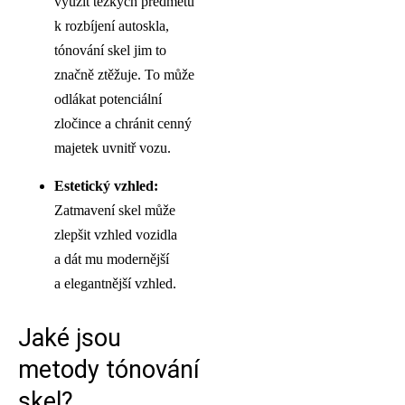
využít těžkých předmětů
k rozbíjení autoskla,
tónování skel jim to
značně ztěžuje. To může
odlákat potenciální
zločince a chránit cenný
majetek uvnitř vozu.
Estetický vzhled:
Zatmavení skel může
zlepšit vzhled vozidla
a dát mu modernější
a elegantnější vzhled.
Jaké jsou
metody tónování
skel?