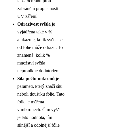
lepší ochranu proti
zabránění propustnosti
UV záření.
Odrazivost světla
je
vyjádřena také v %
a ukazuje, kolik světla se
od fólie může odrazit. To
znamená, kolik %
množství světla
nepronikne do interiéru.
Síla počtu mikronů
je
parametr, který značí sílu
neboli tloušťku fólie. Tato
folie je měřena
v mikronech. Čím vyšší
je tato hodnota, tím
silnější a odolnější fólie