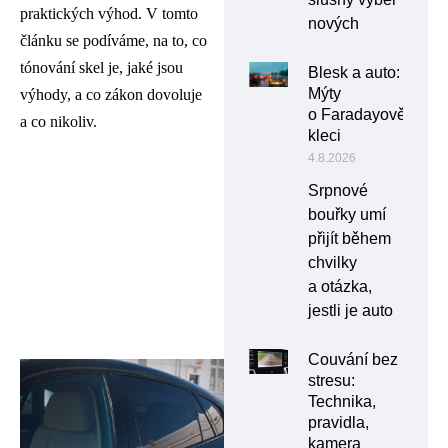
praktických výhod. V tomto
nových
článku se podíváme, na to, co
tónování skel je, jaké jsou
Blesk a auto:
Mýty
výhody, a co zákon dovoluje
o Faradayově
a co nikoliv.
kleci
4.8.2026
Srpnové
bouřky umí
přijít během
chvilky
a otázka,
jestli je auto
Couvání bez
stresu:
Technika,
pravidla,
kamera