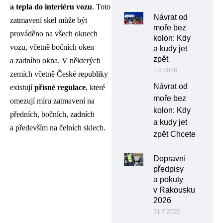
a tepla do interiéru vozu
. Toto
Návrat od
zatmavení skel může být
moře bez
prováděno na všech oknech
kolon: Kdy
vozu, včetně bočních oken
a kudy jet
zpět
a zadního okna. V některých
1.8.2026
zemích včetně České republiky
Návrat od
existují
přísné regulace
, které
moře bez
omezují míru zatmavení na
kolon: Kdy
předních, bočních, zadních
a kudy jet
a především na čelních sklech.
zpět Chcete
Dopravní
předpisy
a pokuty
v Rakousku
2026
31.7.2026