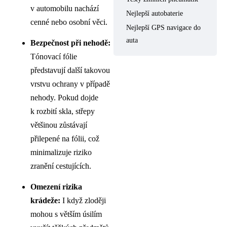
v automobilu nachází
Nejlepší autobaterie
cenné nebo osobní věci.
Nejlepší GPS navigace do
auta
Bezpečnost při nehodě:
Tónovací fólie
představují další takovou
vrstvu ochrany v případě
nehody. Pokud dojde
k rozbití skla, střepy
většinou zůstávají
přilepené na fólii, což
minimalizuje riziko
zranění cestujících.
Omezení rizika
krádeže:
I když zloději
mohou s větším úsilím