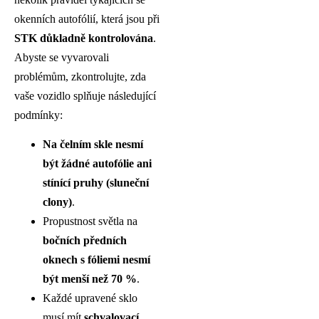
okenních autofólií, která jsou při
STK důkladně kontrolována
.
Abyste se vyvarovali
problémům, zkontrolujte, zda
vaše vozidlo splňuje následující
podmínky:
Na čelním skle nesmí
být žádné autofólie ani
stínící pruhy (sluneční
clony)
.
Propustnost světla na
bočních předních
oknech s fóliemi nesmí
být menší než 70 %
.
Každé upravené sklo
musí mít
schvalovací