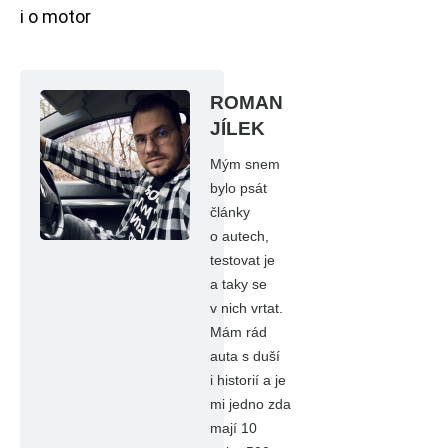
i o motor
ROMAN
JÍLEK
Mým snem
bylo psát
články
o autech,
testovat je
a taky se
v nich vrtat.
Mám rád
auta s duší
i historií a je
mi jedno zda
mají 10