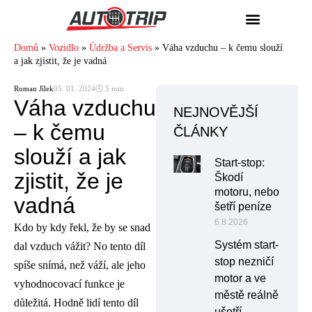
Domů
»
Vozidlo
»
Údržba a Servis
»
Váha vzduchu – k čemu slouží
a jak zjistit, že je vadná
Roman Jílek
05. 01. 2024
🕓 5 min
Váha vzduchu
NEJNOVĚJŠÍ
– k čemu
ČLÁNKY
slouží a jak
Start-stop:
zjistit, že je
Škodí
motoru, nebo
vadná
šetří peníze
6.8.2026
Kdo by kdy řekl, že by se snad
Systém start-
dal vzduch vážit? No tento díl
stop nezničí
spíše snímá, než váží, ale jeho
motor a ve
vyhodnocovací funkce je
městě reálně
důležitá. Hodně lidí tento díl
ušetří