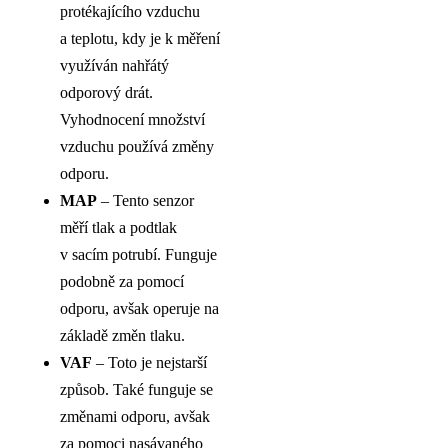
protékajícího vzduchu
a teplotu, kdy je k měření
využíván nahřátý
odporový drát.
Vyhodnocení množství
vzduchu používá změny
odporu.
MAP
– Tento senzor
měří tlak a podtlak
v sacím potrubí. Funguje
podobně za pomocí
odporu, avšak operuje na
základě změn tlaku.
VAF
– Toto je nejstarší
způsob. Také funguje se
změnami odporu, avšak
za pomoci nasávaného