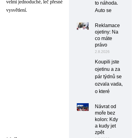
velmi jednoduché, leč přesné
to náhoda.
vysvětlení.
Auto se
Reklamace
ojetiny: Na
co máte
právo
2.8.2026
Koupili jste
ojetinu a za
pár týdnů se
ozvala vada,
o které
Návrat od
moře bez
kolon: Kdy
a kudy jet
zpět