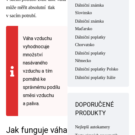
Dálniční známka
může měřit absolutní tlak
Slovinsko
v sacím potrubí.
Dálniční známka
Maďarsko
Dálniční poplatky
Váha vzduchu
Chorvatsko
vyhodnocuje
Dálniční poplatky
množství
Německo
nasávaného
Dálniční poplatky Polsko
vzduchu a tím
Dálniční poplatky Itálie
pomáhá ke
správnému podílu
směsi vzduchu
a paliva.
DOPORUČENÉ
PRODUKTY
Nejlepší autokamery
Jak funguje váha