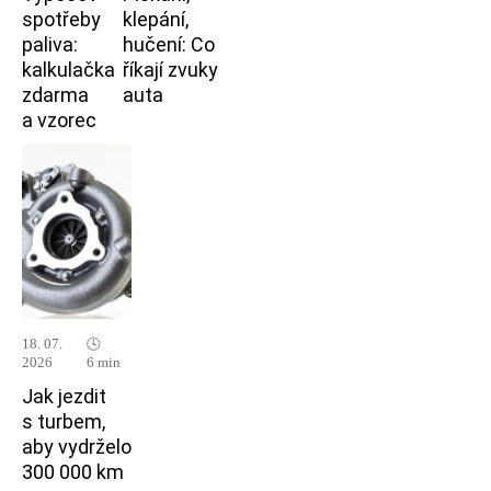
spotřeby
klepání,
paliva:
hučení: Co
kalkulačka
říkají zvuky
zdarma
auta
a vzorec
18. 07.
🕓
2026
6 min
Jak jezdit
s turbem,
aby vydrželo
300 000 km