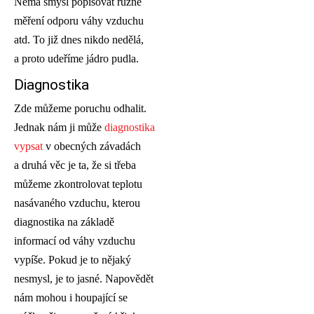
Nemá smysl popisovat různé
měření odporu váhy vzduchu
atd. To již dnes nikdo nedělá,
a proto udeříme jádro pudla.
Diagnostika
Zde můžeme poruchu odhalit.
Jednak nám ji může
diagnostika
vypsat
v obecných závadách
a druhá věc je ta, že si třeba
můžeme zkontrolovat teplotu
nasávaného vzduchu, kterou
diagnostika na základě
informací od váhy vzduchu
vypíše. Pokud je to nějaký
nesmysl, je to jasné. Napovědět
nám mohou i houpající se