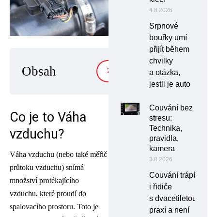
4.8.2026
Srpnové
bouřky umí
přijít během
chvilky
Obsah
ZOBRAZIT
a otázka,
jestli je auto
Couvání bez
Co je to Váha
stresu:
Technika,
vzduchu?
pravidla,
kamera
Váha vzduchu (nebo také měřič
3.8.2026
průtoku vzduchu) snímá
Couvání trápí
množství protékajícího
i řidiče
vzduchu, které proudí do
s dvacetiletou
spalovacího prostoru. Toto je
praxí a není