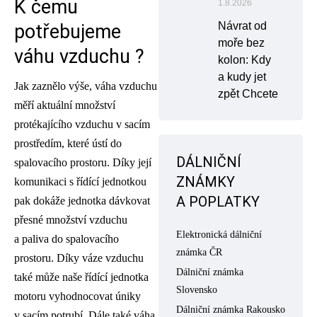
K čemu
1.8.2026
Návrat od
potřebujeme
moře bez
váhu vzduchu ?
kolon: Kdy
a kudy jet
Jak zaznělo výše, váha vzduchu
zpět Chcete
měří aktuální množství
protékajícího vzduchu v sacím
prostředím, které ústí do
DÁLNIČNÍ
spalovacího prostoru. Díky její
ZNÁMKY
komunikaci s řídící jednotkou
A POPLATKY
pak dokáže jednotka dávkovat
přesné množství vzduchu
Elektronická dálniční
a paliva do spalovacího
známka ČR
prostoru. Díky váze vzduchu
Dálniční známka
také může naše řídící jednotka
Slovensko
motoru vyhodnocovat úniky
Dálniční známka Rakousko
v sacím potrubí. Dále také váha