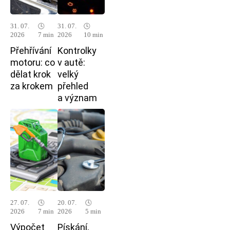
31. 07.
🕓
31. 07.
🕓
2026
7 min
2026
10 min
Přehřívání
Kontrolky
motoru: co
v autě:
dělat krok
velký
za krokem
přehled
a význam
27. 07.
🕓
20. 07.
🕓
2026
7 min
2026
5 min
Výpočet
Pískání,