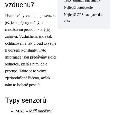
Testy zimních pneumatik
vzduchu?
Nejlepší autobaterie
Nejlepší GPS navigace do
Uvnitř váhy vzduchu je senzor,
auta
jež je napájený určitým
množstvím proudu, který jej
zahřívá. Vzduchem, jak však
ochlazován a tak proud zvyšuje
k udržení konstanty. Tyto
informace jsou předávány řídící
jednotce, která s nimi dále
pracuje. Takto je to velmi
zjednodušeně řečeno, avšak
nám to bohatě postačí.
Typy senzorů
MAF
– Měří množství