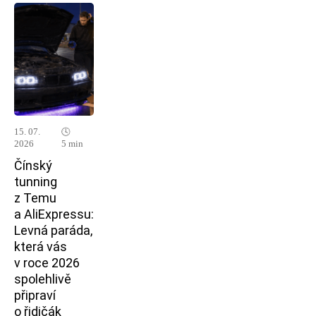
15. 07.
🕓
2026
5 min
Čínský
tunning
z Temu
a AliExpressu:
Levná paráda,
která vás
v roce 2026
spolehlivě
připraví
o řidičák