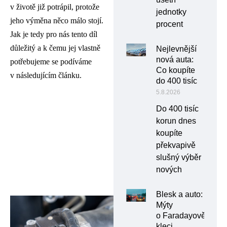
v životě již potrápil, protože
jednotky
jeho výměna něco málo stojí.
procent
Jak je tedy pro nás tento díl
důležitý a k čemu jej vlastně
Nejlevnější
nová auta:
potřebujeme se podíváme
Co koupíte
v následujícím článku.
do 400 tisíc
5.8.2026
Do 400 tisíc
korun dnes
koupíte
překvapivě
slušný výběr
nových
Blesk a auto:
Mýty
o Faradayově
kleci