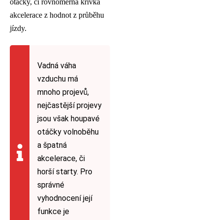
otáčky, či rovnoměrná křivka
akcelerace z hodnot z průběhu
jízdy.
Vadná váha
vzduchu má
mnoho projevů,
nejčastější projevy
jsou však houpavé
otáčky volnoběhu
a špatná
akcelerace, či
horší starty. Pro
správné
vyhodnocení její
funkce je