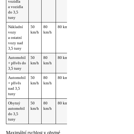
vozidla
a vozidla
do 3,5
tuny
Nákladní
50
80
80 km/h
90
vozy
km/h
km/h
km/h
a ostatní
vozy nad
3,5 tuny
Automobil
50
80
80 km/h
90
+ přívěs do
km/h
km/h
km/h
3,5 tuny
Automobil
50
80
80 km/h
90
+ přívěs
km/h
km/h
km/h
nad 3,5
tuny
Obytný
50
80
80 km/h
90
automobil
km/h
km/h
km/h
do 3,5
tuny
Maximální rychlost v obytné