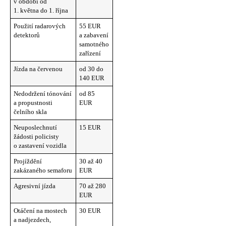
v období od
1. května do 1. října
Použití radarových
55 EUR
detektorů
a zabavení
samotného
zařízení
Jízda na červenou
od 30 do
140 EUR
Nedodržení tónování
od 85
a propustnosti
EUR
čelního skla
Neuposlechnutí
15 EUR
žádosti policisty
o zastavení vozidla
Projíždění
30 až 40
zakázaného semaforu
EUR
Agresivní jízda
70 až 280
EUR
Otáčení na mostech
30 EUR
a nadjezdech,