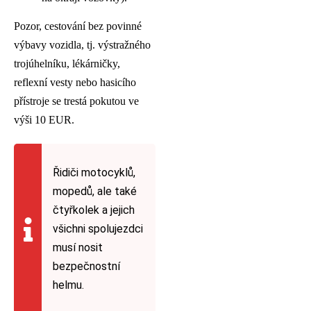
Pozor, cestování bez povinné
výbavy vozidla, tj. výstražného
trojúhelníku, lékárničky,
reflexní vesty nebo hasicího
přístroje se trestá pokutou ve
výši 10 EUR.
Řidiči motocyklů,
mopedů, ale také
čtyřkolek a jejich
všichni spolujezdci
musí nosit
bezpečnostní
helmu.