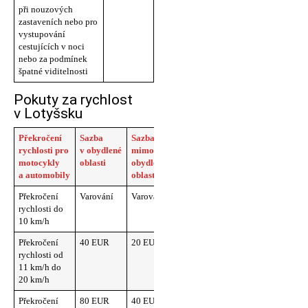
při nouzových
zastaveních nebo pro
vystupování
cestujících v noci
nebo za podmínek
špatné viditelnosti
Pokuty za rychlost
v Lotyšsku
Překročení
Sazba
Sazba
rychlosti pro
v obydlené
mimo
motocykly
oblasti
obydlenou
a automobily
oblast
Překročení
Varování
Varování
rychlosti do
10 km/h
Překročení
40 EUR
20 EUR
rychlosti od
11 km/h do
20 km/h
Překročení
80 EUR
40 EUR