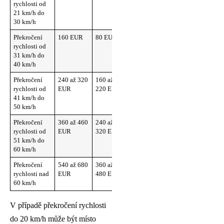
rychlosti od
21 km/h do
30 km/h
Překročení
160 EUR
80 EUR
rychlosti od
31 km/h do
40 km/h
Překročení
240 až 320
160 až
rychlosti od
EUR
220 EUR
41 km/h do
50 km/h
Překročení
360 až 460
240 až
rychlosti od
EUR
320 EUR
51 km/h do
60 km/h
Překročení
540 až 680
360 až
rychlosti nad
EUR
480 EUR
60 km/h
V případě překročení rychlosti
do 20 km/h může být místo