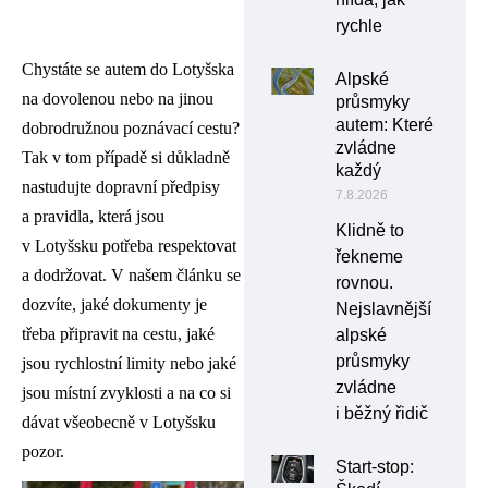
rychle
Chystáte se autem do Lotyšska
Alpské
na dovolenou nebo na jinou
průsmyky
autem: Které
dobrodružnou poznávací cestu?
zvládne
Tak v tom případě si důkladně
každý
nastudujte dopravní předpisy
7.8.2026
a pravidla, která jsou
Klidně to
v Lotyšsku potřeba respektovat
řekneme
a dodržovat. V našem článku se
rovnou.
dozvíte, jaké dokumenty je
Nejslavnější
třeba připravit na cestu, jaké
alpské
průsmyky
jsou rychlostní limity nebo jaké
zvládne
jsou místní zvyklosti a na co si
i běžný řidič
dávat všeobecně v Lotyšsku
pozor.
Start-stop: