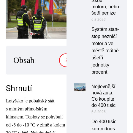
Škodí
motoru, nebo
šetří peníze
6.8.2026
Systém start-
stop nezničí
motor a ve
městě reálně
ušetří
Obsah
ZOBRAZIT
jednotky
procent
Shrnutí
Nejlevnější
nová auta:
Co koupíte
Lotyšsko je pobaltský stát
do 400 tisíc
s mírným přímořským
5.8.2026
klimatem. Teploty se pohybují
Do 400 tisíc
od -5 do -10 °C v zimě a kolem
korun dnes
20 °C v létě. Nejvhodnější