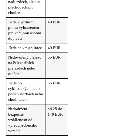
nadjezdech, ale i na
přechodech pro
chodce
Jízda v jízdním
40 EUR
pruhu vyhrazeném
pro veřejnou osobní
dopravu
Jízda na kraji silnice
40 EUR
Nedovolený přejezd
55 EUR
na železničních
přejezdech nebo
otočení
Jízda po
55 EUR
cyklistických nebo
pěších stezkách nebo
chodnících
Nedodržení
od 25 do
bezpečné
140 EUR
vzdálenosti od
vpředu jedoucího
vozidla