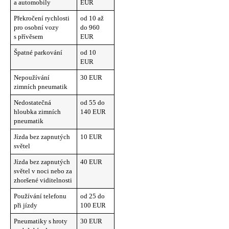
a automobily
EUR
Překročení rychlosti
od 10 až
pro osobní vozy
do 960
s přívěsem
EUR
Špatné parkování
od 10
EUR
Nepoužívání
30 EUR
zimních pneumatik
Nedostatečná
od 55 do
hloubka zimních
140 EUR
pneumatik
Jízda bez zapnutých
10 EUR
světel
Jízda bez zapnutých
40 EUR
světel v noci nebo za
zhoršené viditelnosti
Používání telefonu
od 25 do
při jízdy
100 EUR
Pneumatiky s hroty
30 EUR