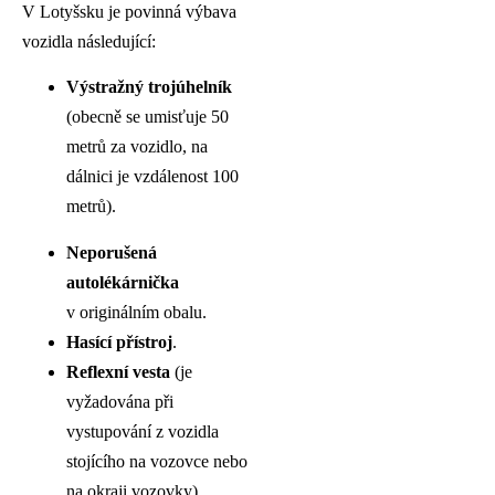
V Lotyšsku je povinná výbava
vozidla následující:
Výstražný trojúhelník
(obecně se umisťuje 50
metrů za vozidlo, na
dálnici je vzdálenost 100
metrů).
Neporušená
autolékárnička
v originálním obalu.
Hasící přístroj
.
Reflexní vesta
(je
vyžadována při
vystupování z vozidla
stojícího na vozovce nebo
na okraji vozovky).