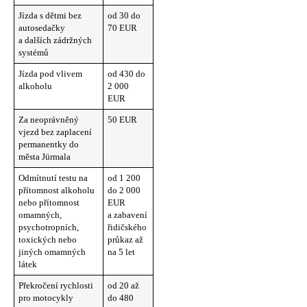
Jízda s dětmi bez
od 30 do
autosedačky
70 EUR
a dalších zádržných
systémů
Jízda pod vlivem
od 430 do
alkoholu
2 000
EUR
Za neoprávněný
50 EUR
vjezd bez zaplacení
permanentky do
města Jürmala
Odmítnutí testu na
od 1 200
přítomnost alkoholu
do 2 000
nebo přítomnost
EUR
omamných,
a zabavení
psychotropních,
řidičského
toxických nebo
průkaz až
jiných omamných
na 5 let
látek
Překročení rychlosti
od 20 až
pro motocykly
do 480