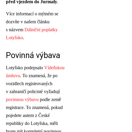
před vjezdem do Jurmaly
.
Více informací o mýtném se
dozvíte v našem článku
s názvem
Dálniční poplatky
Lotyšsko
.
Povinná výbava
Lotyšsko podepsalo
Vídeňskou
úmluvu
. To znamená, že po
vozidlech registrovaných
v zahraničí policisté vyžadují
povinnou výbavu
podle země
registrace. To znamená, pokud
pojedete autem z České
republiky do Lotyšska, měli
byste mít kompletní povinnou