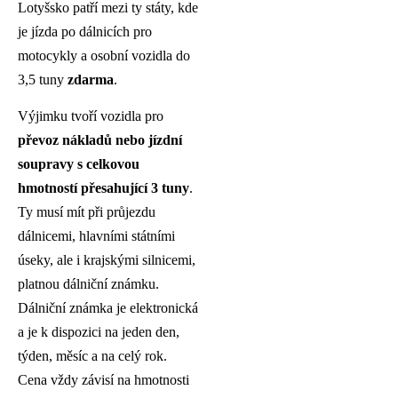
Lotyšsko patří mezi ty státy, kde
je jízda po dálnicích pro
motocykly a osobní vozidla do
3,5 tuny
zdarma
.
Výjimku tvoří vozidla pro
převoz nákladů nebo jízdní
soupravy s celkovou
hmotností přesahující 3 tuny
.
Ty musí mít při průjezdu
dálnicemi, hlavními státními
úseky, ale i krajskými silnicemi,
platnou dálniční známku.
Dálniční známka je elektronická
a je k dispozici na jeden den,
týden, měsíc a na celý rok.
Cena vždy závisí na hmotnosti