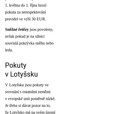
1. května do 1. října hrozí
pokuta za nerespektování
pravidel ve výši 30 EUR.
Sněžné řetězy
jsou povoleny,
avšak pokud je na silnici
souvislá pokrývka sněhu nebo
ledu.
Pokuty
v Lotyšsku
V Lotyšsku jsou pokuty ve
srovnání s ostatními zeměmi
v evropské unii poměrně nízké.
Je třeba si dávat pozor na to,
že Lotyšsko má na svém území