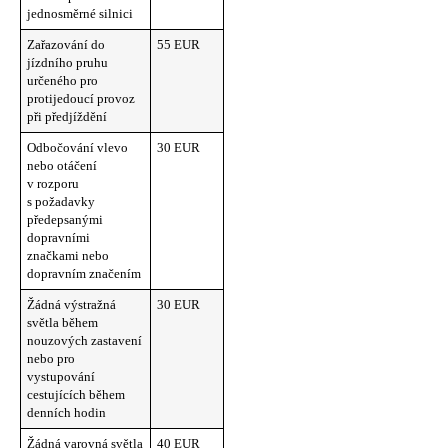
jednosměrné silnici
Zařazování do
55 EUR
jízdního pruhu
určeného pro
protijedoucí provoz
při předjíždění
Odbočování vlevo
30 EUR
nebo otáčení
v rozporu
s požadavky
předepsanými
dopravními
značkami nebo
dopravním značením
Žádná výstražná
30 EUR
světla během
nouzových zastavení
nebo pro
vystupování
cestujících během
denních hodin
Žádná varovná světla
40 EUR