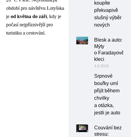
koupíte
období pro návštěvu Lotyšska
překvapivě
je
od května do září
, kdy je
slušný výběr
počasí nejpříznivější pro
nových
turistiku a cestování.
Blesk a auto:
Mýty
o Faradayově
kleci
4.8.2026
Srpnové
bouřky umí
přijít během
chvilky
a otázka,
jestli je auto
Couvání bez
stresu: