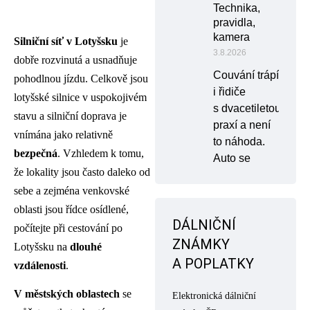
Technika,
pravidla,
kamera
Silniční síť v Lotyšsku
je
3.8.2026
dobře rozvinutá a usnadňuje
Couvání trápí
pohodlnou jízdu. Celkově jsou
i řidiče
lotyšské silnice v uspokojivém
s dvacetiletou
stavu a silniční doprava je
praxí a není
vnímána jako relativně
to náhoda.
bezpečná
. Vzhledem k tomu,
Auto se
že lokality jsou často daleko od
sebe a zejména venkovské
oblasti jsou řídce osídlené,
DÁLNIČNÍ
počítejte při cestování po
ZNÁMKY
Lotyšsku na
dlouhé
A POPLATKY
vzdálenosti
.
V městských oblastech
se
Elektronická dálniční