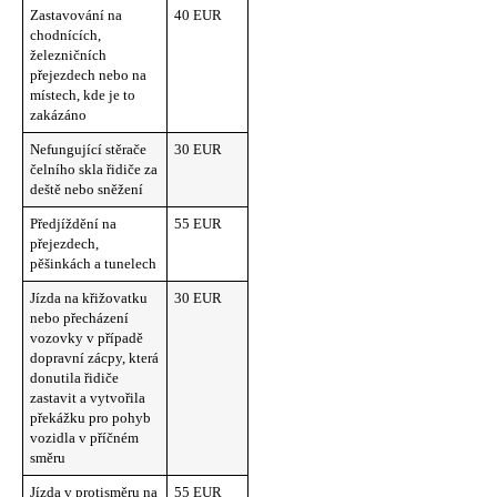
Zastavování na
40 EUR
chodnících,
železničních
přejezdech nebo na
místech, kde je to
zakázáno
Nefungující stěrače
30 EUR
čelního skla řidiče za
deště nebo sněžení
Předjíždění na
55 EUR
přejezdech,
pěšinkách a tunelech
Jízda na křižovatku
30 EUR
nebo přecházení
vozovky v případě
dopravní zácpy, která
donutila řidiče
zastavit a vytvořila
překážku pro pohyb
vozidla v příčném
směru
Jízda v protisměru na
55 EUR