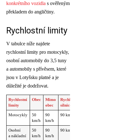
konkrétního vozidla
s ověřeným
překladem do angličtiny.
Rychlostní limity
V tabulce níže najdete
rychlostní limity pro motocykly,
osobní automobily do 3,5 tuny
a automobily s přívěsem, které
jsou v Lotyšsku platné a je
důležité je dodržovat.
Rychlostní
Obec
Mimo
Rychlostní
Dálnice
limity
obec
silnice
Motocykly
50
90
90 km/h
110
km/h
km/h
km/h
Osobní
50
90
90 km/h
110
a nákladní
km/h
km/h
km/h