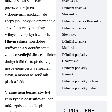
můžete setkat s hustým
známka ČR
provozem, zejména
Dálniční známka
v dopravních špičkách, ale
Slovensko
zácpy jsou obvykle omezené ve
Dálniční známka Rakousko
srovnání s velkými městy
Dálniční známka
v jiných evropských zemích.
Slovinsko
Hlavní silnice
jsou dobře
Dálniční známka
Maďarsko
udržované
a v dobrém stavu,
zatímco
vedlejší silnice
a silnice
Dálniční poplatky
Chorvatsko
druhých tříd často představují
Dálniční poplatky
nezpevněné cesty ve špatném
Německo
stavu, a mohou na sobě mít
Dálniční poplatky Polsko
písek a štěrk.
Dálniční poplatky Itálie
V zimě není běžné, aby byl
sníh rychle odstraňován
, což
může způsobit potíže při
DOPORUČENÉ