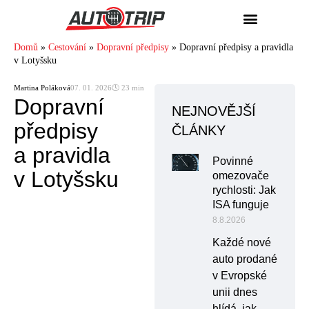
Domů
»
Cestování
»
Dopravní předpisy
»
Dopravní předpisy a pravidla
v Lotyšsku
Martina Poláková
07. 01. 2026
🕓 23 min
Dopravní
NEJNOVĚJŠÍ
předpisy
ČLÁNKY
a pravidla
Povinné
v Lotyšsku
omezovače
rychlosti: Jak
ISA funguje
8.8.2026
Každé nové
auto prodané
v Evropské
unii dnes
hlídá, jak